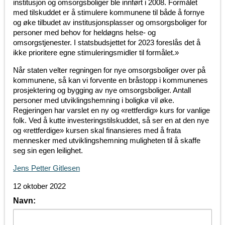
institusjon og omsorgsboliger ble innført i 2008. Formålet
med tilskuddet er å stimulere kommunene til både å fornye
og øke tilbudet av institusjonsplasser og omsorgsboliger for
personer med behov for heldøgns helse- og
omsorgstjenester. I statsbudsjettet for 2023 foreslås det å
ikke prioritere egne stimuleringsmidler til formålet.»
Når staten velter regningen for nye omsorgsboliger over på
kommunene, så kan vi forvente en bråstopp i kommunenes
prosjektering og bygging av nye omsorgsboliger. Antall
personer med utviklingshemning i boligkø vil øke.
Regjeringen har varslet en ny og «rettferdig» kurs for vanlige
folk. Ved å kutte investeringstilskuddet, så ser en at den nye
og «rettferdige» kursen skal finansieres med å frata
mennesker med utviklingshemning muligheten til å skaffe
seg sin egen leilighet.
Jens Petter Gitlesen
12 oktober 2022
Navn: