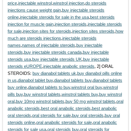
price
,
injectable winstrol
,
winstrol injection
,
do steroids
injections cause weight gain
,
buy injectable steroids
online
,
injectable steroids for sale in the usa
,
best steroids
injection for muscle gain
,
injection steroids
,
injectable steroids
for sale
,
injection sites for steroids
,
injection sites steroids
,
how
much are steroids injections
,
injectable steroids
names
,
names of injectable steroids
,
buy injectable
steroids
,
buy injectable steroids canada
,
buy injectable
steroids usa
,
buy injectable steroids UK
,
buy injectable
steroids eUROPE
,
injectable anabolic steroids
, 2] ORAL
STEROIDS:
buy dianabol tablets uk
,
buy dianabol pills online
in us
,
dianabol tablet buy
,
dianabol tablets buy
,
dianabol tablets
buy online
,
dianabol tablets to buy
,
winstrol oral buy
,
winstrol
pills buy
,
buy winstrol tablets
,
winstrol tablets buy
,
buy winstrol
oral
,
buy 10mg winstrol tablets
,
buy 50 mg winstrol tablets
,
oral
anabolic steroids
,
best oral anabolic steroids
,
best anabolic
oral steroids
,
oral steroids for sale
,
buy oral steroids
,
buy oral
steroids online
,
oral anabolic steroids for sale
,
oral anabolic
steroids for sale usa
,
oral steroids buy
,
oral steroids for