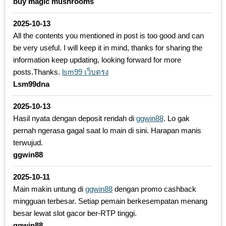
buy magic mushrooms
2025-10-13
All the contents you mentioned in post is too good and can
be very useful. I will keep it in mind, thanks for sharing the
information keep updating, looking forward for more
posts.Thanks.
lsm99 เว็บตรง
Lsm99dna
2025-10-13
Hasil nyata dengan deposit rendah di
ggwin88
. Lo gak
pernah ngerasa gagal saat lo main di sini. Harapan manis
terwujud.
ggwin88
2025-10-11
Main makin untung di
ggwin88
dengan promo cashback
mingguan terbesar. Setiap pemain berkesempatan menang
besar lewat slot gacor ber-RTP tinggi.
ggwin88