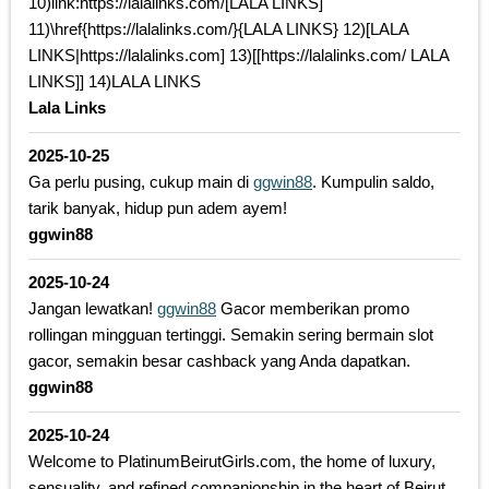
10)link:https://lalalinks.com/[LALA LINKS]
11)\href{https://lalalinks.com/}{LALA LINKS} 12)[LALA
LINKS|https://lalalinks.com] 13)[[https://lalalinks.com/ LALA
LINKS]] 14)LALA LINKS
Lala Links
2025-10-25
Ga perlu pusing, cukup main di
ggwin88
. Kumpulin saldo,
tarik banyak, hidup pun adem ayem!
ggwin88
2025-10-24
Jangan lewatkan!
ggwin88
Gacor memberikan promo
rollingan mingguan tertinggi. Semakin sering bermain slot
gacor, semakin besar cashback yang Anda dapatkan.
ggwin88
2025-10-24
Welcome to PlatinumBeirutGirls.com, the home of luxury,
sensuality, and refined companionship in the heart of Beirut.