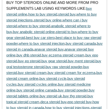
BUY TOP STEROIDS ONLINE AND MORE FROM PRO
SUPPLEMENTS LAB USING KEYWORDS LIKE:
buy
steroid online
,
how to buy steroid
,
steroid buy
,
where to buy
steroid injections
,
steroid buy online
,
where can i buy
steroid
,
where to buy steroid
,
anabolic steroid where to
buy
,
buy anabolic steroid online
,
steroid to buy
,
where to buy
gear steroid
,
best buy car stero
,
best place to buy raw steroid
powder
,
where to buy steroid injection
,
buy steroid canada
,
buy
steroid in canada
,
anavar steroid buy
,
anavar steroid buy
online
,
buy dhb steroid
,
buy eczema steroid cream
,
buy epo
steroid
,
buy eq steroid
,
buy gear steroid
,
buy ment steroid
,
buy
oral testosterone steroid
,
buy raw steroid powder
,
buy
steroid
,
buy steroid cream
,
buy steroid cream for eczema
,
buy
steroid cream online
,
buy steroid cycle
,
buy steroid
cycles
,
buy steroid cycles online
,
buy steroid medicine
online
,
buy steroid online canada
,
buy steroid powder
,
buy
steroid tablets online
,
buy steroid uk
,
buy thg steroid
,
buy
topical steroid cream
,
deca steroid buy
,
epo steroid buy
,
how
to buy steroid in canada
,
how to buy steroid injections
,
steroid