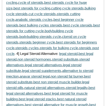
cycling
,
cycle of steroids
,
best steroids cycle for huge
size
,
best steroids for cycling
,
cutting cycle steroids
,
bulking
cycle steroids
,
cut cycle steroids
,
steroids cutting
cycle
,
anabolic steroids cycles
,
best beginner cycle
steroids
,
best bulking cycles steroids
,
best cycle steroids
,
best
steroids for cutting cycle
,
bodybuilding cycle
steroids
,
bodybuilding steroids cycle
,
clomid on cycle
steroids
,
steroids beginner cycle
,
best steroids for beginners
cycle
,
steroids cycles
,
steroids for bulking cycle
,
steroids post
cycle
. 4] Legal Steroid Alternative:
legal steroid
,
best legal
steroid
,
non steroid hormones
,
steroid substitute
,
steroid
alternatives
,
legal steroid alternatives
,
legal steroid
substitute
,
legal steroid supplements
,
alternative to steroid
injection
,
anavar steroid legal
,
non steroid fat burner
,
best
steroid substitute
,
best non steroid muscle builder
,
legal
steroid pills
,
natural steroid alternatives
,
steroid legality
,
best
legal steroid alternatives
,
best legal steroid for muscle
building
,
best legal steroid stacks
,
best natural steroid
alternatives
,
best steroid alternative for muscle growth
,
best