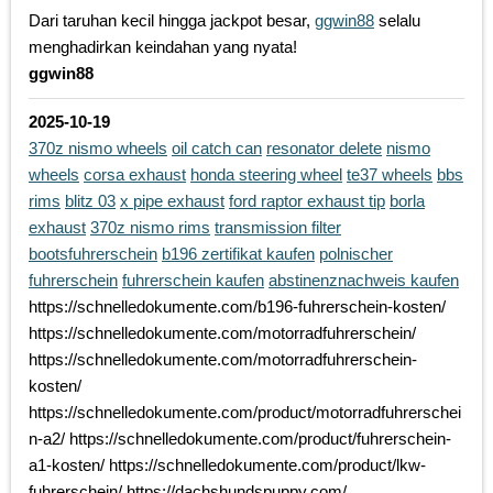
Dari taruhan kecil hingga jackpot besar,
ggwin88
selalu
menghadirkan keindahan yang nyata!
ggwin88
2025-10-19
370z nismo wheels
oil catch can
resonator delete
nismo
wheels
corsa exhaust
honda steering wheel
te37 wheels
bbs
rims
blitz 03
x pipe exhaust
ford raptor exhaust tip
borla
exhaust
370z nismo rims
transmission filter
bootsfuhrerschein
b196 zertifikat kaufen
polnischer
fuhrerschein
fuhrerschein kaufen
abstinenznachweis kaufen
https://schnelledokumente.com/b196-fuhrerschein-kosten/
https://schnelledokumente.com/motorradfuhrerschein/
https://schnelledokumente.com/motorradfuhrerschein-
kosten/
https://schnelledokumente.com/product/motorradfuhrerschei
n-a2/ https://schnelledokumente.com/product/fuhrerschein-
a1-kosten/ https://schnelledokumente.com/product/lkw-
fuhrerschein/ https://dachshundspuppy.com/