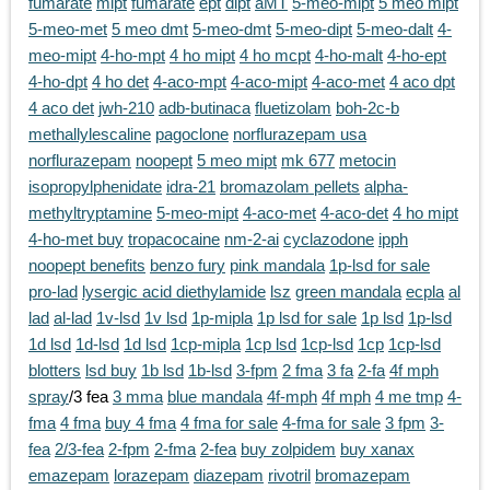
fumarate
mipt
fumarate
ept
dipt
aMT
5-meo-mipt
5 meo mipt
5-meo-met
5 meo dmt
5-meo-dmt
5-meo-dipt
5-meo-dalt
4-
meo-mipt
4-ho-mpt
4 ho mipt
4 ho mcpt
4-ho-malt
4-ho-ept
4-ho-dpt
4 ho det
4-aco-mpt
4-aco-mipt
4-aco-met
4 aco dpt
4 aco det
jwh-210
adb-butinaca
fluetizolam
boh-2c-b
methallylescaline
pagoclone
norflurazepam usa
norflurazepam
noopept
5 meo mipt
mk 677
metocin
isopropylphenidate
idra-21
bromazolam pellets
alpha-
methyltryptamine
5-meo-mipt
4-aco-met
4-aco-det
4 ho mipt
4-ho-met buy
tropacocaine
nm-2-ai
cyclazodone
ipph
noopept benefits
benzo fury
pink mandala
1p-lsd for sale
pro-lad
lysergic acid diethylamide
lsz
green mandala
ecpla
al
lad
al-lad
1v-lsd
1v lsd
1p-mipla
1p lsd for sale
1p lsd
1p-lsd
1d lsd
1d-lsd
1d lsd
1cp-mipla
1cp lsd
1cp-lsd
1cp
1cp-lsd
blotters
lsd buy
1b lsd
1b-lsd
3-fpm
2 fma
3 fa
2-fa
4f mph
spray
/3 fea
3 mma
blue mandala
4f-mph
4f mph
4 me tmp
4-
fma
4 fma
buy 4 fma
4 fma for sale
4-fma for sale
3 fpm
3-
fea
2/3-fea
2-fpm
2-fma
2-fea
buy zolpidem
buy xanax
emazepam
lorazepam
diazepam
rivotril
bromazepam