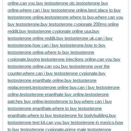
online
,
can you buy testosterone otc
,
testosterone buy
online
,
where can i buy testosterone online
,
best place to buy
testosterone online
,
testosterone where to buy
,
where can you
buy testosterone
,
buy testosterone cypionate 200mg online
reddit
,
buy testosterone cypionate online usa
,
buy
testosterone online reddit
,
buy testosterone uk
,
can i buy
testosterone
,
how can i buy testosterone
,
how to buy
testosterone online
,
where to buy testosterone
cypionate
,
buying testosterone injections online
,
can you buy
testosterone online
,
can you buy testosterone over the
counter
,
where can i buy testosterone cypionate
,
buy
testosterone enanthate online
,
buy testosterone
replacement
,
testosterone online buy
,
can i buy testosterone
online
,
testosterone enanthate buy online
,
testosterone
patches buy online
,
testosterone to buy
,
where can i buy
testosterone enanthate
,
where to buy testosterone
enanthate
,
where to buy testosterone for bodybuilding
,
buy
testosterone test kit
,
can you buy testosterone in mexico
,
how
to buy testosterone cypionate
,
prime male testosterone