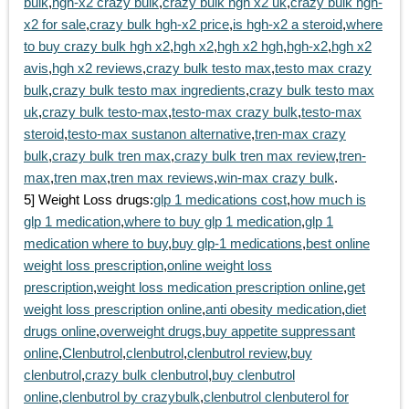
bulk
,
hgh-x2 crazy bulk
,
crazy bulk hgh x2 uk
,
crazy bulk hgh-
x2 for sale
,
crazy bulk hgh-x2 price
,
is hgh-x2 a steroid
,
where
to buy crazy bulk hgh x2
,
hgh x2
,
hgh x2 hgh
,
hgh-x2
,
hgh x2
avis
,
hgh x2 reviews
,
crazy bulk testo max
,
testo max crazy
bulk
,
crazy bulk testo max ingredients
,
crazy bulk testo max
uk
,
crazy bulk testo-max
,
testo-max crazy bulk
,
testo-max
steroid
,
testo-max sustanon alternative
,
tren-max crazy
bulk
,
crazy bulk tren max
,
crazy bulk tren max review
,
tren-
max
,
tren max
,
tren max reviews
,
win-max crazy bulk
.
5] Weight Loss drugs:
glp 1 medications cost
,
how much is
glp 1 medication
,
where to buy glp 1 medication
,
glp 1
medication where to buy
,
buy glp-1 medications
,
best online
weight loss prescription
,
online weight loss
prescription
,
weight loss medication prescription online
,
get
weight loss prescription online
,
anti obesity medication
,
diet
drugs online
,
overweight drugs
,
buy appetite suppressant
online
,
Clenbutrol
,
clenbutrol
,
clenbutrol review
,
buy
clenbutrol
,
crazy bulk clenbutrol
,
buy clenbutrol
online
,
clenbutrol by crazybulk
,
clenbutrol clenbuterol for