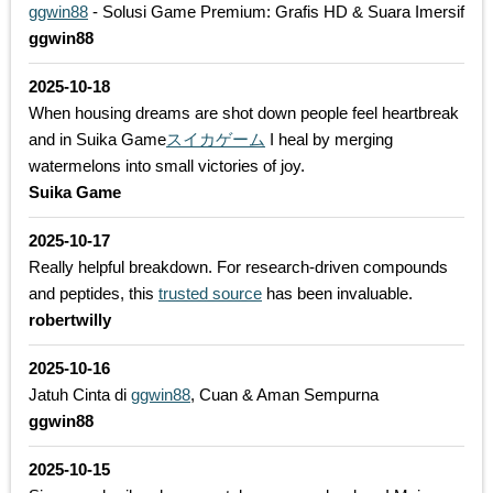
ggwin88
- Solusi Game Premium: Grafis HD & Suara Imersif
ggwin88
2025-10-18
When housing dreams are shot down people feel heartbreak
and in Suika Game
スイカゲーム
I heal by merging
watermelons into small victories of joy.
Suika Game
2025-10-17
Really helpful breakdown. For research-driven compounds
and peptides, this
trusted source
has been invaluable.
robertwilly
2025-10-16
Jatuh Cinta di
ggwin88
, Cuan & Aman Sempurna
ggwin88
2025-10-15