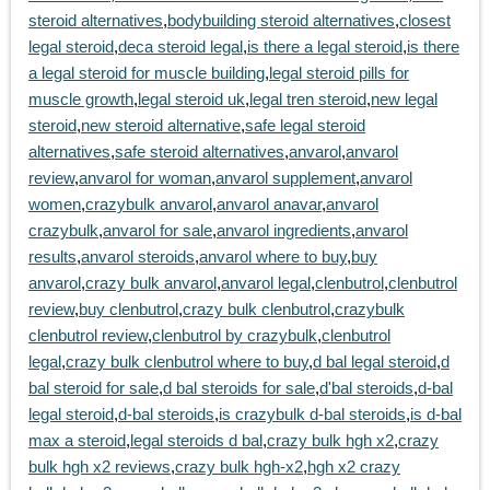
steroid alternatives
,
bodybuilding steroid alternatives
,
closest
legal steroid
,
deca steroid legal
,
is there a legal steroid
,
is there
a legal steroid for muscle building
,
legal steroid pills for
muscle growth
,
legal steroid uk
,
legal tren steroid
,
new legal
steroid
,
new steroid alternative
,
safe legal steroid
alternatives
,
safe steroid alternatives
,
anvarol
,
anvarol
review
,
anvarol for woman
,
anvarol supplement
,
anvarol
women
,
crazybulk anvarol
,
anvarol anavar
,
anvarol
crazybulk
,
anvarol for sale
,
anvarol ingredients
,
anvarol
results
,
anvarol steroids
,
anvarol where to buy
,
buy
anvarol
,
crazy bulk anvarol
,
anvarol legal
,
clenbutrol
,
clenbutrol
review
,
buy clenbutrol
,
crazy bulk clenbutrol
,
crazybulk
clenbutrol review
,
clenbutrol by crazybulk
,
clenbutrol
legal
,
crazy bulk clenbutrol where to buy
,
d bal legal steroid
,
d
bal steroid for sale
,
d bal steroids for sale
,
d'bal steroids
,
d-bal
legal steroid
,
d-bal steroids
,
is crazybulk d-bal steroids
,
is d-bal
max a steroid
,
legal steroids d bal
,
crazy bulk hgh x2
,
crazy
bulk hgh x2 reviews
,
crazy bulk hgh-x2
,
hgh x2 crazy