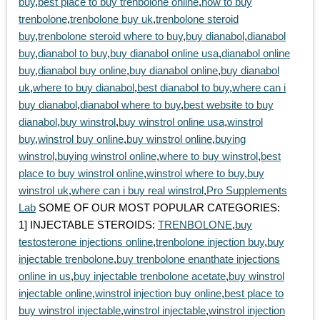
buy
,
best place to buy trenbolone online
,
how to buy
trenbolone
,
trenbolone buy uk
,
trenbolone steroid
buy
,
trenbolone steroid where to buy
,
buy dianabol
,
dianabol
buy
,
dianabol to buy
,
buy dianabol online usa
,
dianabol online
buy
,
dianabol buy online
,
buy dianabol online
,
buy dianabol
uk
,
where to buy dianabol
,
best dianabol to buy
,
where can i
buy dianabol
,
dianabol where to buy
,
best website to buy
dianabol
,
buy winstrol
,
buy winstrol online usa
,
winstrol
buy
,
winstrol buy online
,
buy winstrol online
,
buying
winstrol
,
buying winstrol online
,
where to buy winstrol
,
best
place to buy winstrol online
,
winstrol where to buy
,
buy
winstrol uk
,
where can i buy real winstrol
,
Pro Supplements
Lab
SOME OF OUR MOST POPULAR CATEGORIES:
1] INJECTABLE STEROIDS:
TRENBOLONE
,
buy
testosterone injections online
,
trenbolone injection buy
,
buy
injectable trenbolone
,
buy trenbolone enanthate injections
online in us
,
buy injectable trenbolone acetate
,
buy winstrol
injectable online
,
winstrol injection buy online
,
best place to
buy winstrol injectable
,
winstrol injectable
,
winstrol injection