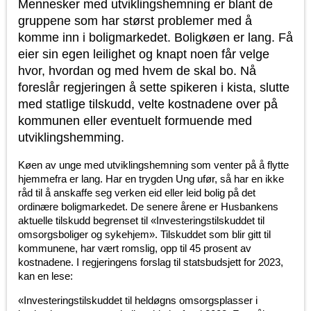
Mennesker med utviklingshemning er blant de
gruppene som har størst problemer med å
komme inn i boligmarkedet. Boligkøen er lang. Få
eier sin egen leilighet og knapt noen får velge
hvor, hvordan og med hvem de skal bo. Nå
foreslår regjeringen å sette spikeren i kista, slutte
med statlige tilskudd, velte kostnadene over på
kommunen eller eventuelt formuende med
utviklingshemming.
Køen av unge med utviklingshemning som venter på å flytte
hjemmefra er lang. Har en trygden Ung ufør, så har en ikke
råd til å anskaffe seg verken eid eller leid bolig på det
ordinære boligmarkedet. De senere årene er Husbankens
aktuelle tilskudd begrenset til «Investeringstilskuddet til
omsorgsboliger og sykehjem». Tilskuddet som blir gitt til
kommunene, har vært romslig, opp til 45 prosent av
kostnadene. I regjeringens forslag til statsbudsjett for 2023,
kan en lese:
«Investeringstilskuddet til heldøgns omsorgsplasser i