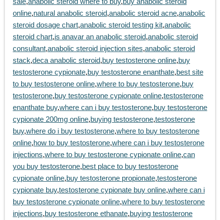
sale
,
anabolic steroid where to buy
,
buy anabolic steroid
online
,
natural anabolic steroid
,
anabolic steroid acne
,
anabolic
steroid dosage chart
,
anabolic steroid testing kit
,
anabolic
steroid chart
,
is anavar an anabolic steroid
,
anabolic steroid
consultant
,
anabolic steroid injection sites
,
anabolic steroid
stack
,
deca anabolic steroid
,
buy testosterone online
,
buy
testosterone cypionate
,
buy testosterone enanthate
,
best site
to buy testosterone online
,
where to buy testosterone
,
buy
testosterone
,
buy testosterone cypionate online
,
testosterone
enanthate buy
,
where can i buy testosterone
,
buy testosterone
cypionate 200mg online
,
buying testosterone
,
testosterone
buy
,
where do i buy testosterone
,
where to buy testosterone
online
,
how to buy testosterone
,
where can i buy testosterone
injections
,
where to buy testosterone cypionate online
,
can
you buy testosterone
,
best place to buy testosterone
cypionate online
,
buy testosterone propionate
,
testosterone
cypionate buy
,
testosterone cypionate buy online
,
where can i
buy testosterone cypionate online
,
where to buy testosterone
injections
,
buy testosterone ethanate
,
buying testosterone