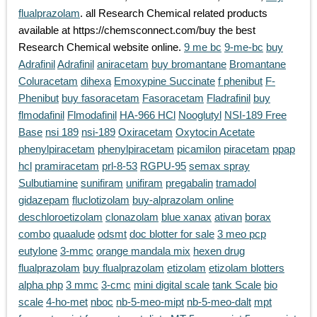
flualprazolam
. all Research Chemical related products
available at https://chemsconnect.com/buy the best
Research Chemical website online.
9 me bc
9-me-bc
buy
Adrafinil
Adrafinil
aniracetam
buy bromantane
Bromantane
Coluracetam
dihexa
Emoxypine Succinate
f phenibut
F-
Phenibut
buy fasoracetam
Fasoracetam
Fladrafinil
buy
flmodafinil
Flmodafinil
HA-966 HCl
Nooglutyl
NSI-189 Free
Base
nsi 189
nsi-189
Oxiracetam
Oxytocin Acetate
phenylpiracetam
phenylpiracetam
picamilon
piracetam
ppap
hcl
pramiracetam
prl-8-53
RGPU-95
semax spray
Sulbutiamine
sunifiram
unifiram
pregabalin
tramadol
gidazepam
fluclotizolam
buy-alprazolam online
deschloroetizolam
clonazolam
blue xanax
ativan
borax
combo
quaalude
odsmt
doc blotter for sale
3 meo pcp
eutylone
3-mmc
orange mandala mix
hexen drug
flualprazolam
buy flualprazolam
etizolam
etizolam blotters
alpha php
3 mmc
3-cmc
mini digital scale
tank Scale
bio
scale
4-ho-met
nboc
nb-5-meo-mipt
nb-5-meo-dalt
mpt