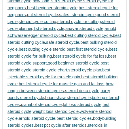
steroid cycle
,
how long is a steroid cycle
,
steroid cycle for
beginners
,
best beginner steroid cycle
,
best steroid cycle for
beginners
,
cut steroid cycle
,
safest steroid cycle
,
good steroid
cycle
,
steroid cycle cutting
,
steroid cycle for cutting
,
steroid
cycle planner
,
1st steroid cycle
,
anavar steroid cycle
,
arnold
schwarzenegger steroid cycle
,
best cutting steroid cycle
,
best
steroid cutting cycle
,
safe steroid cycle
,
best bulking steroid
cycle
,
best cutting cycle steroid
,
best first steroid cycle
,
best
steroid cycle for bulking
,
best steroid cycle for fat loss
,
best
steroid cycle support
,
good beginner steroid cycle
,
post
steroid cycle
,
steroid cycle chart
,
steroid cycle plan
,
best
injectable steroid cycle for muscle gain
,
best steroid bulking
cycle
,
best steroid cycle for muscle gain and fat loss
,
how
long in between steroid cycles
,
steroid deca cycle
,
barry
bonds steroid cycle
,
brian shaw steroid cycle
,
bulking steroid
cycles
,
dianabol steroid cycle
,
fat loss steroid cycle
,
test
steroid cycle
,
weight loss steroid cycle
,
wolverine steroid
cycle
,
arnold steroid cycle
,
best steroid cycles
,
bodybuilding
steroid cycles
,
best pct cycle after steroids
,
steroids in