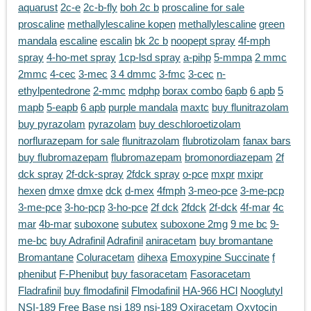
aquarust
2c-e
2c-b-fly
boh 2c b
proscaline for sale
proscaline
methallylescaline kopen
methallylescaline
green
mandala
escaline
escalin
bk 2c b
noopept spray
4f-mph
spray
4-ho-met spray
1cp-lsd spray
a-pihp
5-mmpa
2 mmc
2mmc
4-cec
3-mec
3 4 dmmc
3-fmc
3-cec
n-
ethylpentedrone
2-mmc
mdphp
borax combo
6apb
6 apb
5
mapb
5-eapb
6 apb
purple mandala
maxtc
buy flunitrazolam
buy pyrazolam
pyrazolam
buy deschloroetizolam
norflurazepam for sale
flunitrazolam
flubrotizolam
fanax bars
buy flubromazepam
flubromazepam
bromonordiazepam
2f
dck spray
2f-dck-spray
2fdck spray
o-pce
mxpr
mxipr
hexen
dmxe
dmxe
dck
d-mex
4fmph
3-meo-pce
3-me-pcp
3-me-pce
3-ho-pcp
3-ho-pce
2f dck
2fdck
2f-dck
4f-mar
4c
mar
4b-mar
suboxone
subutex
suboxone 2mg
9 me bc
9-
me-bc
buy Adrafinil
Adrafinil
aniracetam
buy bromantane
Bromantane
Coluracetam
dihexa
Emoxypine Succinate
f
phenibut
F-Phenibut
buy fasoracetam
Fasoracetam
Fladrafinil
buy flmodafinil
Flmodafinil
HA-966 HCl
Nooglutyl
NSI-189 Free Base
nsi 189
nsi-189
Oxiracetam
Oxytocin