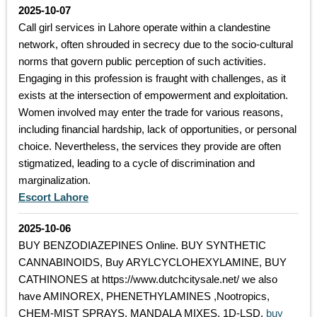
2025-10-07
Call girl services in Lahore operate within a clandestine
network, often shrouded in secrecy due to the socio-cultural
norms that govern public perception of such activities.
Engaging in this profession is fraught with challenges, as it
exists at the intersection of empowerment and exploitation.
Women involved may enter the trade for various reasons,
including financial hardship, lack of opportunities, or personal
choice. Nevertheless, the services they provide are often
stigmatized, leading to a cycle of discrimination and
marginalization.
Escort Lahore
2025-10-06
BUY BENZODIAZEPINES Online. BUY SYNTHETIC
CANNABINOIDS, Buy ARYLCYCLOHEXYLAMINE, BUY
CATHINONES at https://www.dutchcitysale.net/ we also
have AMINOREX, PHENETHYLAMINES ,Nootropics,
CHEM-MIST SPRAYS, MANDALA MIXES, 1D-LSD,
buy