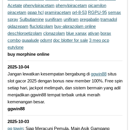
Acetate
phenylpiracetam
phenylpiracetam
picamilon
piracetam
ppap hcl
pramiracetam
prl-8-53
RGPU-95
semax
spray
Sulbutiamine
sunifiram
unifiram
pregabalin
tramadol
gidazepam
fluclotizolam
buy-alprazolam online
deschloroetizolam
clonazolam
blue xanax
ativan
borax
combo
quaalude
odsmt
doc blotter for sale
3 meo pcp
eutylone
buy morphine online
2025-10-04
Jangan lewatkan kesempatan bergabung di
ggwin88
situs
slot gacor 2025 dengan bonus new member 100%. Free spin
setiap hari, jackpot melimpah, dan sistem bermain yang adil
menjadikan ggwin88 tempat terbaik untuk meraih
kemenangan besar.
ggwin88
2025-10-03
pg tpwin
: Siap Meracuni Pemula, Main Asik Gampang