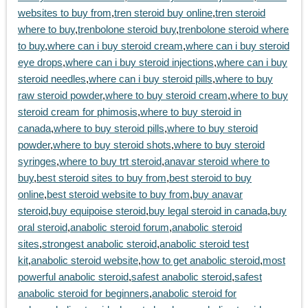
websites to buy from
,
tren steroid buy online
,
tren steroid
where to buy
,
trenbolone steroid buy
,
trenbolone steroid where
to buy
,
where can i buy steroid cream
,
where can i buy steroid
eye drops
,
where can i buy steroid injections
,
where can i buy
steroid needles
,
where can i buy steroid pills
,
where to buy
raw steroid powder
,
where to buy steroid cream
,
where to buy
steroid cream for phimosis
,
where to buy steroid in
canada
,
where to buy steroid pills
,
where to buy steroid
powder
,
where to buy steroid shots
,
where to buy steroid
syringes
,
where to buy trt steroid
,
anavar steroid where to
buy
,
best steroid sites to buy from
,
best steroid to buy
online
,
best steroid website to buy from
,
buy anavar
steroid
,
buy equipoise steroid
,
buy legal steroid in canada
,
buy
oral steroid
,
anabolic steroid forum
,
anabolic steroid
sites
,
strongest anabolic steroid
,
anabolic steroid test
kit
,
anabolic steroid website
,
how to get anabolic steroid
,
most
powerful anabolic steroid
,
safest anabolic steroid
,
safest
anabolic steroid for beginners
,
anabolic steroid for