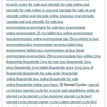
muscle mass for sale
,
oral steroids for sale online
,
oral
steroids for sale online in usa
,
oral steroids for sale uk
,
oral
steroids online
,
oral steroids online shop
,
buy oral steroids
canada
,
real oral steroids for sale
,
buy
exemestane
,
exemestane for sale
,
buy exemestane
online
,
exemestane 25 mg tablet buy online
,
exemestane
buy
,
exemestane online
,
exemestane tab 25mg
,
where to buy
exemestane
,
buy exemestane no prescription
,
buy
exemestane tablets
,
buy exemestane uk
,
buy liquid
exemestane
,
exemestane 25mg
,
exemestane buy online
,
1mg
finasteride
,
finasteride 1mg for hair loss
,
finasteride 1mg
price
,
finasteride 1mg tablet
,
finasteride price 1mg
,
1mg of
finasteride
,
finasteride for sale
,
order finasteride
online
,
finasteride buy online
,
finasteride for sale
online
,
finasteride online purchase
, 3] Steroid Cycles:
steroid
cycle
,
best steroid cycle for muscle gain
,
glutathione while on
steroid cycle
,
steroid cycles
,
beginner steroid cycle
,
best
steroid cycle
,
steroid starter cycle
,
cutting steroid cycle
,
first