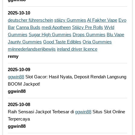
2025-10-10
deutscher führerschein
stiiizy Gummies
Al Fakher Vape
Evo
Bar
Canna Buds
medi Apotheen
Stiiizy Pre Rolls
Wyld
Gummies
Sugar High Gummies
Drops Gummies
Blu Vape
Jaunty Gummies
Good Taste Edibles
Oria Gummies
mijnnederlandserijbewijs
ireland driver licence
remy
2025-10-09
ggwin88
Slot Gacor: Hasil Nyata, Deposit Rendah Langsung
BOOM Jackpot!
ggwin88
2025-10-08
Raih Sensasi Jackpot Terbesar di
ggwin88
Situs Slot Online
Terpercaya
ggwin88