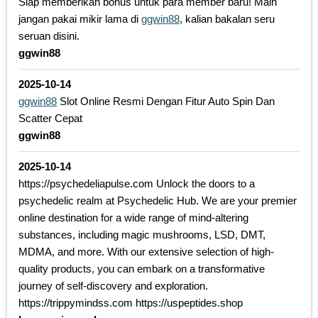
Siap memberikan bonus untuk para member baru! Main
jangan pakai mikir lama di
ggwin88
, kalian bakalan seru
seruan disini.
ggwin88
2025-10-14
ggwin88
Slot Online Resmi Dengan Fitur Auto Spin Dan
Scatter Cepat
ggwin88
2025-10-14
https://psychedeliapulse.com Unlock the doors to a
psychedelic realm at Psychedelic Hub. We are your premier
online destination for a wide range of mind-altering
substances, including magic mushrooms, LSD, DMT,
MDMA, and more. With our extensive selection of high-
quality products, you can embark on a transformative
journey of self-discovery and exploration.
https://trippymindss.com https://uspeptides.shop