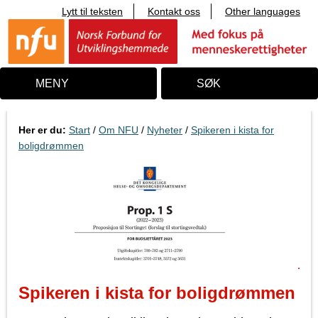
Lytt til teksten
Kontakt oss
Other languages
T
i
l
i
n
n
MENY
SØK
h
o
l
d
Her er du:
Start
/
Om NFU
/
Nyheter
/
Spikeren i kista for
boligdrømmen
Spikeren i kista for boligdrømmen