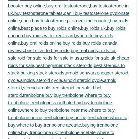
booster buy online
,
buy oral testosterone
,
buy testosterone in
uk
,
buy testosterone tablets
,
can i buy testosterone cypionate
online
,
can i buy testosterone pills over the counter
,
buy roids
online
,
best place to buy roids online
,
buy roids uk
,
buy roids
canada
,
buy roids with credit card
,
where to buy roids
online
,
buy oral roids online
,
buy roids
,
buy roids canada
reviews
,
best sites to buy roids
,
buy real roids
,
roids for
sale
,
roid for sale
,
roids for sale in usa
,
roids for sale uk
,
cheap
roids for sale
,
best beginner stack steroids
,
best steroids to
stack
,
bulking stack steroids
,
arnold schwarzenegger steroid
cycle
,
arnolds steroid cycle
,
arnold steroid cycle
,
arnold
steroid
,
steroid arnold
,
tren steroid for sale
,
d bol
steroid
,
trenbolone buy
,
buy trenbolone
,
where to buy
trenbolone
,
trenbolone enanthate buy
,
buy trenbolone
online
,
where to buy trenbolone near me
,
where to buy
trenbolone online
,
trenbolone buy online
,
trenbolone where to
buy
,
where to buy trenbolone acetate
,
buying trenbolone
online
,
buy trenbolone uk
,
trenbolone acetate where to