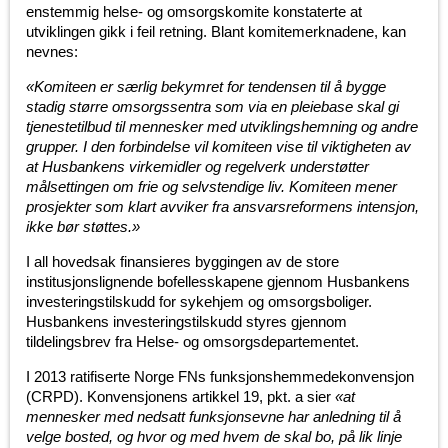
enstemmig helse- og omsorgskomite konstaterte at
utviklingen gikk i feil retning. Blant komitemerknadene, kan
nevnes:
«Komiteen er særlig bekymret for tendensen til å bygge
stadig større omsorgssentra som via en pleiebase skal gi
tjenestetilbud til mennesker med utviklingshemning og andre
grupper. I den forbindelse vil komiteen vise til viktigheten av
at Husbankens virkemidler og regelverk understøtter
målsettingen om frie og selvstendige liv. Komiteen mener
prosjekter som klart avviker fra ansvarsreformens intensjon,
ikke bør støttes.»
I all hovedsak finansieres byggingen av de store
institusjonslignende bofellesskapene gjennom Husbankens
investeringstilskudd for sykehjem og omsorgsboliger.
Husbankens investeringstilskudd styres gjennom
tildelingsbrev fra Helse- og omsorgsdepartementet.
I 2013 ratifiserte Norge FNs funksjonshemmedekonvensjon
(CRPD). Konvensjonens artikkel 19, pkt. a sier
«at
mennesker med nedsatt funksjonsevne har anledning til å
velge bosted, og hvor og med hvem de skal bo, på lik linje