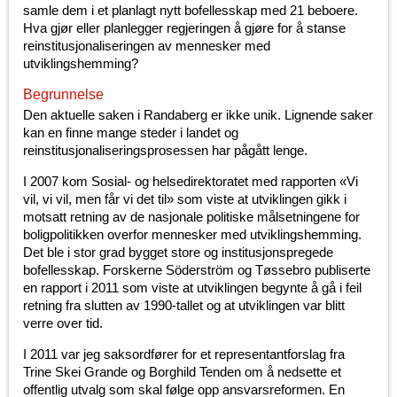
samle dem i et planlagt nytt bofellesskap med 21 beboere.
Hva gjør eller planlegger regjeringen å gjøre for å stanse
reinstitusjonaliseringen av mennesker med
utviklingshemming?
Begrunnelse
Den aktuelle saken i Randaberg er ikke unik. Lignende saker
kan en finne mange steder i landet og
reinstitusjonaliseringsprosessen har pågått lenge.
I 2007 kom Sosial- og helsedirektoratet med rapporten «Vi
vil, vi vil, men får vi det til» som viste at utviklingen gikk i
motsatt retning av de nasjonale politiske målsetningene for
boligpolitikken overfor mennesker med utviklingshemming.
Det ble i stor grad bygget store og institusjonspregede
bofellesskap. Forskerne Söderström og Tøssebro publiserte
en rapport i 2011 som viste at utviklingen begynte å gå i feil
retning fra slutten av 1990-tallet og at utviklingen var blitt
verre over tid.
I 2011 var jeg saksordfører for et representantforslag fra
Trine Skei Grande og Borghild Tenden om å nedsette et
offentlig utvalg som skal følge opp ansvarsreformen. En