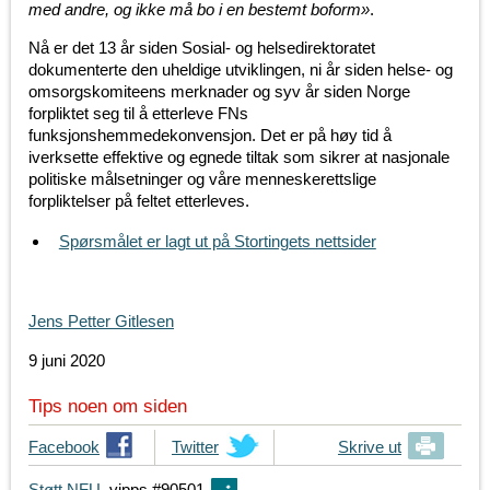
med andre, og ikke må bo i en bestemt boform»
.
Nå er det 13 år siden Sosial- og helsedirektoratet
dokumenterte den uheldige utviklingen, ni år siden helse- og
omsorgskomiteens merknader og syv år siden Norge
forpliktet seg til å etterleve FNs
funksjonshemmedekonvensjon. Det er på høy tid å
iverksette effektive og egnede tiltak som sikrer at nasjonale
politiske målsetninger og våre menneskerettslige
forpliktelser på feltet etterleves.
Spørsmålet er lagt ut på Stortingets nettsider
Jens Petter Gitlesen
9 juni 2020
Tips noen om siden
T
Facebook
T
Twitter
Skrive ut
i
i
Støtt NFU
vipps #90501