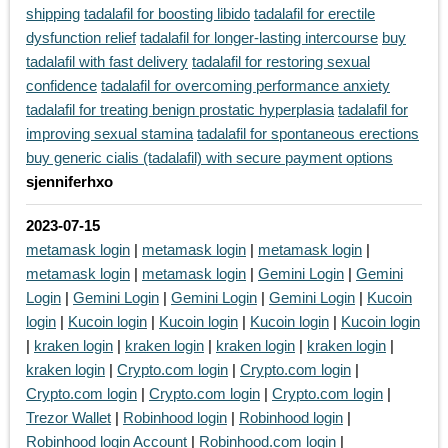
shipping
tadalafil for boosting libido
tadalafil for erectile
dysfunction relief
tadalafil for longer-lasting intercourse
buy
tadalafil with fast delivery
tadalafil for restoring sexual
confidence
tadalafil for overcoming performance anxiety
tadalafil for treating benign prostatic hyperplasia
tadalafil for
improving sexual stamina
tadalafil for spontaneous erections
buy generic cialis (tadalafil) with secure payment options
sjenniferhxo
2023-07-15
metamask login
|
metamask login
|
metamask login
|
metamask login
|
metamask login
|
Gemini Login
|
Gemini
Login
|
Gemini Login
|
Gemini Login
|
Gemini Login
|
Kucoin
login
|
Kucoin login
|
Kucoin login
|
Kucoin login
|
Kucoin login
|
kraken login
|
kraken login
|
kraken login
|
kraken login
|
kraken login
|
Crypto.com login
|
Crypto.com login
|
Crypto.com login
|
Crypto.com login
|
Crypto.com login
|
Trezor Wallet
|
Robinhood login
|
Robinhood login
|
Robinhood login Account
|
Robinhood.com login
|