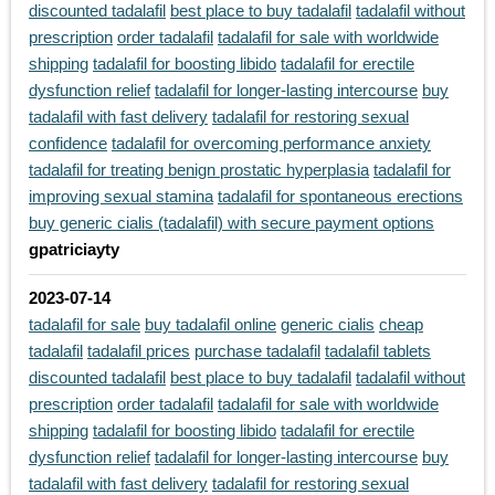
discounted tadalafil
best place to buy tadalafil
tadalafil without
prescription
order tadalafil
tadalafil for sale with worldwide
shipping
tadalafil for boosting libido
tadalafil for erectile
dysfunction relief
tadalafil for longer-lasting intercourse
buy
tadalafil with fast delivery
tadalafil for restoring sexual
confidence
tadalafil for overcoming performance anxiety
tadalafil for treating benign prostatic hyperplasia
tadalafil for
improving sexual stamina
tadalafil for spontaneous erections
buy generic cialis (tadalafil) with secure payment options
gpatriciayty
2023-07-14
tadalafil for sale
buy tadalafil online
generic cialis
cheap
tadalafil
tadalafil prices
purchase tadalafil
tadalafil tablets
discounted tadalafil
best place to buy tadalafil
tadalafil without
prescription
order tadalafil
tadalafil for sale with worldwide
shipping
tadalafil for boosting libido
tadalafil for erectile
dysfunction relief
tadalafil for longer-lasting intercourse
buy
tadalafil with fast delivery
tadalafil for restoring sexual