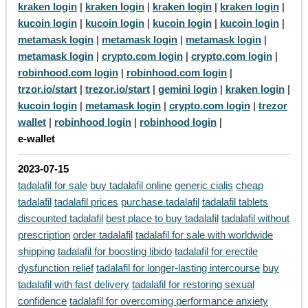
kraken login
|
kraken login
|
kraken login
|
kraken login
|
kucoin login
|
kucoin login
|
kucoin login
|
kucoin login
|
metamask login
|
metamask login
|
metamask login
|
metamask login
|
crypto.com login
|
crypto.com login
|
robinhood.com login
|
robinhood.com login
|
trzor.io/start
|
trezor.io/start
|
gemini login
|
kraken login
|
kucoin login
|
metamask login
|
crypto.com login
|
trezor
wallet
|
robinhood login
|
robinhood login
|
e-wallet
2023-07-15
tadalafil for sale
buy tadalafil online
generic cialis
cheap
tadalafil
tadalafil prices
purchase tadalafil
tadalafil tablets
discounted tadalafil
best place to buy tadalafil
tadalafil without
prescription
order tadalafil
tadalafil for sale with worldwide
shipping
tadalafil for boosting libido
tadalafil for erectile
dysfunction relief
tadalafil for longer-lasting intercourse
buy
tadalafil with fast delivery
tadalafil for restoring sexual
confidence
tadalafil for overcoming performance anxiety