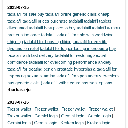
2023-07-15
tadalafil for sale
buy tadalafil online
generic cialis
cheap
tadalafil
tadalafil prices
purchase tadalafil
tadalafil tablets
discounted tadalafil
best place to buy tadalafil
tadalafil without
prescription
order tadalafil
tadalafil for sale with worldwide
shipping
tadalafil for boosting libido
tadalafil for erectile
dysfunction relief
tadalafil for longer-lasting intercourse
buy
tadalafil with fast delivery
tadalafil for restoring sexual
confidence
tadalafil for overcoming performance anxiety
tadalafil for treating benign prostatic hyperplasia
tadalafil for
improving sexual stamina
tadalafil for spontaneous erections
buy generic cialis (tadalafil) with secure payment options
rbarbaraeju
2023-07-15
Trezor wallet
|
Trezor wallet
|
Trezor wallet
|
Trezor wallet
|
Trezor wallet
|
Gemini login
|
Gemini login
|
Gemini login
|
Gemini login
|
Gemini login
|
Kraken login
|
Kraken login
|