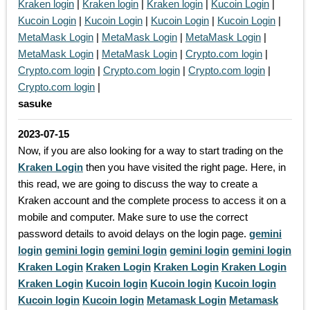
Kraken login
|
Kraken login
|
Kraken login
|
Kucoin Login
|
Kucoin Login
|
Kucoin Login
|
Kucoin Login
|
Kucoin Login
|
MetaMask Login
|
MetaMask Login
|
MetaMask Login
|
MetaMask Login
|
MetaMask Login
|
Crypto.com login
|
Crypto.com login
|
Crypto.com login
|
Crypto.com login
|
Crypto.com login
|
sasuke
2023-07-15
Now, if you are also looking for a way to start trading on the
Kraken Login
then you have visited the right page. Here, in
this read, we are going to discuss the way to create a
Kraken account and the complete process to access it on a
mobile and computer. Make sure to use the correct
password details to avoid delays on the login page.
gemini
login
gemini login
gemini login
gemini login
gemini login
Kraken Login
Kraken Login
Kraken Login
Kraken Login
Kraken Login
Kucoin login
Kucoin login
Kucoin login
Kucoin login
Kucoin login
Metamask Login
Metamask