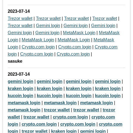
2023-07-14
Trezor wallet
|
Trezor wallet
|
Trezor wallet
|
Trezor wallet
|
Trezor wallet
|
Gemini login
|
Gemini login
|
Gemini login
|
Gemini login
|
Gemini login
|
MetaMask Login
|
MetaMask
Login
|
MetaMask Login
|
MetaMask Login
|
MetaMask
Login
|
Crypto.com login
|
Crypto.com login
|
Crypto.com
login
|
Crypto.com login
|
Crypto.com login
|
sasuke
2023-07-14
gemini login
|
gemini login
|
gemini login
|
gemini login
|
kraken login
|
kraken login
|
kraken login
|
kraken login
|
kucoin login
|
kucoin login
|
kucoin login
|
kucoin login
|
metamask login
|
metamask login
|
metamask login
|
metamask login
|
trezor wallet
|
trezor wallet
|
trezor
wallet
|
trezor wallet
|
crypto.com login
|
crypto.com
login
|
crypto.com login
|
crypto.com login
|
crypto.com
login
|
trezor wallet
|
kraken login
|
gemini login
|