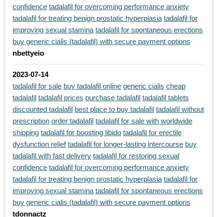
confidence
tadalafil for overcoming performance anxiety
tadalafil for treating benign prostatic hyperplasia
tadalafil for
improving sexual stamina
tadalafil for spontaneous erections
buy generic cialis (tadalafil) with secure payment options
nbettyeio
2023-07-14
tadalafil for sale
buy tadalafil online
generic cialis
cheap
tadalafil
tadalafil prices
purchase tadalafil
tadalafil tablets
discounted tadalafil
best place to buy tadalafil
tadalafil without
prescription
order tadalafil
tadalafil for sale with worldwide
shipping
tadalafil for boosting libido
tadalafil for erectile
dysfunction relief
tadalafil for longer-lasting intercourse
buy
tadalafil with fast delivery
tadalafil for restoring sexual
confidence
tadalafil for overcoming performance anxiety
tadalafil for treating benign prostatic hyperplasia
tadalafil for
improving sexual stamina
tadalafil for spontaneous erections
buy generic cialis (tadalafil) with secure payment options
tdonnactz