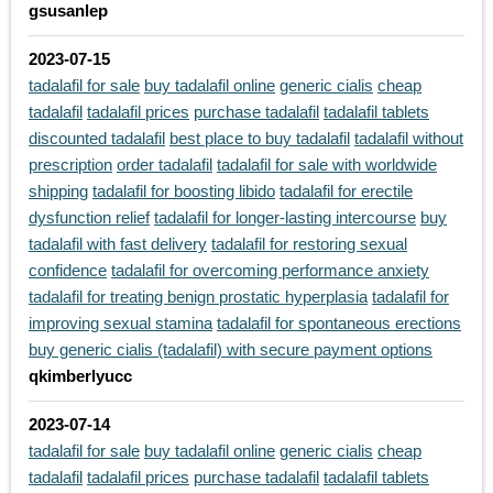
gsusanlep
2023-07-15
tadalafil for sale
buy tadalafil online
generic cialis
cheap
tadalafil
tadalafil prices
purchase tadalafil
tadalafil tablets
discounted tadalafil
best place to buy tadalafil
tadalafil without
prescription
order tadalafil
tadalafil for sale with worldwide
shipping
tadalafil for boosting libido
tadalafil for erectile
dysfunction relief
tadalafil for longer-lasting intercourse
buy
tadalafil with fast delivery
tadalafil for restoring sexual
confidence
tadalafil for overcoming performance anxiety
tadalafil for treating benign prostatic hyperplasia
tadalafil for
improving sexual stamina
tadalafil for spontaneous erections
buy generic cialis (tadalafil) with secure payment options
qkimberlyucc
2023-07-14
tadalafil for sale
buy tadalafil online
generic cialis
cheap
tadalafil
tadalafil prices
purchase tadalafil
tadalafil tablets