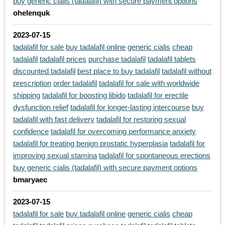
buy generic cialis (tadalafil) with secure payment options
ohelenquk
2023-07-15
tadalafil for sale
buy tadalafil online
generic cialis
cheap
tadalafil
tadalafil prices
purchase tadalafil
tadalafil tablets
discounted tadalafil
best place to buy tadalafil
tadalafil without
prescription
order tadalafil
tadalafil for sale with worldwide
shipping
tadalafil for boosting libido
tadalafil for erectile
dysfunction relief
tadalafil for longer-lasting intercourse
buy
tadalafil with fast delivery
tadalafil for restoring sexual
confidence
tadalafil for overcoming performance anxiety
tadalafil for treating benign prostatic hyperplasia
tadalafil for
improving sexual stamina
tadalafil for spontaneous erections
buy generic cialis (tadalafil) with secure payment options
bmaryaec
2023-07-15
tadalafil for sale
buy tadalafil online
generic cialis
cheap