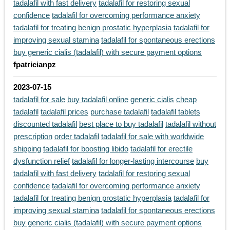
tadalafil with fast delivery
tadalafil for restoring sexual
confidence
tadalafil for overcoming performance anxiety
tadalafil for treating benign prostatic hyperplasia
tadalafil for
improving sexual stamina
tadalafil for spontaneous erections
buy generic cialis (tadalafil) with secure payment options
fpatricianpz
2023-07-15
tadalafil for sale
buy tadalafil online
generic cialis
cheap
tadalafil
tadalafil prices
purchase tadalafil
tadalafil tablets
discounted tadalafil
best place to buy tadalafil
tadalafil without
prescription
order tadalafil
tadalafil for sale with worldwide
shipping
tadalafil for boosting libido
tadalafil for erectile
dysfunction relief
tadalafil for longer-lasting intercourse
buy
tadalafil with fast delivery
tadalafil for restoring sexual
confidence
tadalafil for overcoming performance anxiety
tadalafil for treating benign prostatic hyperplasia
tadalafil for
improving sexual stamina
tadalafil for spontaneous erections
buy generic cialis (tadalafil) with secure payment options