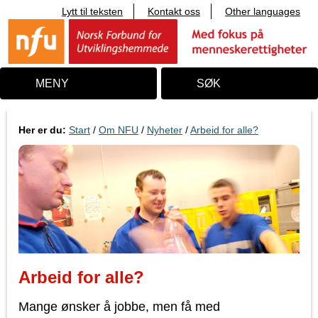
Lytt til teksten
Kontakt oss
Other languages
T
i
l
i
n
n
MENY
SØK
h
o
l
d
Her er du:
Start
/
Om NFU
/
Nyheter
/
Arbeid for alle?
Arbeid for alle?
Mange ønsker å jobbe, men få med