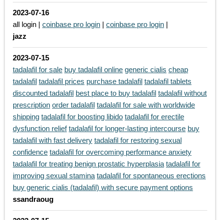
2023-07-16
all login |
coinbase pro login
|
coinbase pro login
|
jazz
2023-07-15
tadalafil for sale
buy tadalafil online
generic cialis
cheap
tadalafil
tadalafil prices
purchase tadalafil
tadalafil tablets
discounted tadalafil
best place to buy tadalafil
tadalafil without
prescription
order tadalafil
tadalafil for sale with worldwide
shipping
tadalafil for boosting libido
tadalafil for erectile
dysfunction relief
tadalafil for longer-lasting intercourse
buy
tadalafil with fast delivery
tadalafil for restoring sexual
confidence
tadalafil for overcoming performance anxiety
tadalafil for treating benign prostatic hyperplasia
tadalafil for
improving sexual stamina
tadalafil for spontaneous erections
buy generic cialis (tadalafil) with secure payment options
ssandraoug