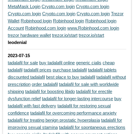
MetaMask Login
Crypto.com login
Crypto.com login
Crypto.com login
Crypto.com login
Crypto.com login
Trezor
Wallet
Robinhood login
Robinhood login
Robinhood login
Account
Robinhood.com login
www.Robinhood.com login
trezor hardware wallet
trezor.io/start
trezor.io/start
leodenial
2023-07-15
tadalafil for sale
buy tadalafil online
generic cialis
cheap
tadalafil
tadalafil prices
purchase tadalafil
tadalafil tablets
discounted tadalafil
best place to buy tadalafil
tadalafil without
prescription
order tadalafil
tadalafil for sale with worldwide
shipping
tadalafil for boosting libido
tadalafil for erectile
dysfunction relief
tadalafil for longer-lasting intercourse
buy
tadalafil with fast delivery
tadalafil for restoring sexual
confidence
tadalafil for overcoming performance anxiety
tadalafil for treating benign prostatic hyperplasia
tadalafil for
improving sexual stamina
tadalafil for spontaneous erections