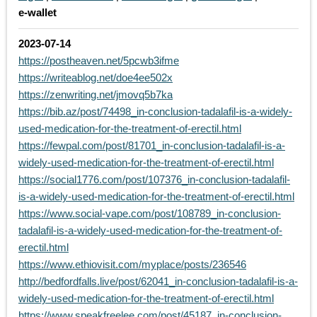
e-wallet
2023-07-14
https://postheaven.net/5pcwb3ifme
https://writeablog.net/doe4ee502x
https://zenwriting.net/jmovq5b7ka
https://bib.az/post/74498_in-conclusion-tadalafil-is-a-widely-
used-medication-for-the-treatment-of-erectil.html
https://fewpal.com/post/81701_in-conclusion-tadalafil-is-a-
widely-used-medication-for-the-treatment-of-erectil.html
https://social1776.com/post/107376_in-conclusion-tadalafil-
is-a-widely-used-medication-for-the-treatment-of-erectil.html
https://www.social-vape.com/post/108789_in-conclusion-
tadalafil-is-a-widely-used-medication-for-the-treatment-of-
erectil.html
https://www.ethiovisit.com/myplace/posts/236546
http://bedfordfalls.live/post/62041_in-conclusion-tadalafil-is-a-
widely-used-medication-for-the-treatment-of-erectil.html
https://www.speakfreelee.com/post/45187_in-conclusion-