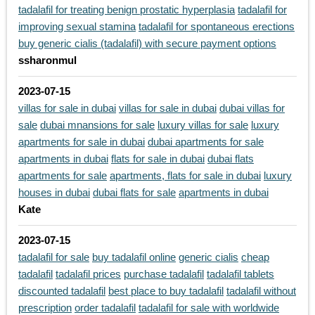
tadalafil for treating benign prostatic hyperplasia
tadalafil for
improving sexual stamina
tadalafil for spontaneous erections
buy generic cialis (tadalafil) with secure payment options
ssharonmul
2023-07-15
villas for sale in dubai
villas for sale in dubai
dubai villas for
sale
dubai mnansions for sale
luxury villas for sale
luxury
apartments for sale in dubai
dubai apartments for sale
apartments in dubai
flats for sale in dubai
dubai flats
apartments for sale
apartments, flats for sale in dubai
luxury
houses in dubai
dubai flats for sale
apartments in dubai
Kate
2023-07-15
tadalafil for sale
buy tadalafil online
generic cialis
cheap
tadalafil
tadalafil prices
purchase tadalafil
tadalafil tablets
discounted tadalafil
best place to buy tadalafil
tadalafil without
prescription
order tadalafil
tadalafil for sale with worldwide