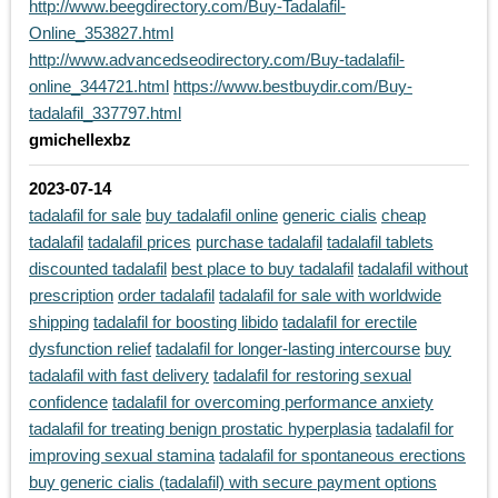
http://www.beegdirectory.com/Buy-Tadalafil-
Online_353827.html
http://www.advancedseodirectory.com/Buy-tadalafil-
online_344721.html
https://www.bestbuydir.com/Buy-
tadalafil_337797.html
gmichellexbz
2023-07-14
tadalafil for sale
buy tadalafil online
generic cialis
cheap
tadalafil
tadalafil prices
purchase tadalafil
tadalafil tablets
discounted tadalafil
best place to buy tadalafil
tadalafil without
prescription
order tadalafil
tadalafil for sale with worldwide
shipping
tadalafil for boosting libido
tadalafil for erectile
dysfunction relief
tadalafil for longer-lasting intercourse
buy
tadalafil with fast delivery
tadalafil for restoring sexual
confidence
tadalafil for overcoming performance anxiety
tadalafil for treating benign prostatic hyperplasia
tadalafil for
improving sexual stamina
tadalafil for spontaneous erections
buy generic cialis (tadalafil) with secure payment options