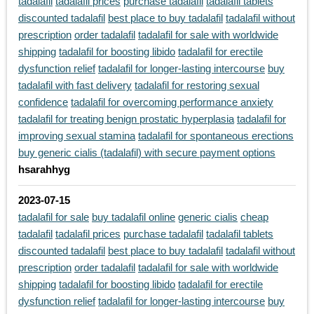
tadalafil
tadalafil prices
purchase tadalafil
tadalafil tablets
discounted tadalafil
best place to buy tadalafil
tadalafil without
prescription
order tadalafil
tadalafil for sale with worldwide
shipping
tadalafil for boosting libido
tadalafil for erectile
dysfunction relief
tadalafil for longer-lasting intercourse
buy
tadalafil with fast delivery
tadalafil for restoring sexual
confidence
tadalafil for overcoming performance anxiety
tadalafil for treating benign prostatic hyperplasia
tadalafil for
improving sexual stamina
tadalafil for spontaneous erections
buy generic cialis (tadalafil) with secure payment options
hsarahhyg
2023-07-15
tadalafil for sale
buy tadalafil online
generic cialis
cheap
tadalafil
tadalafil prices
purchase tadalafil
tadalafil tablets
discounted tadalafil
best place to buy tadalafil
tadalafil without
prescription
order tadalafil
tadalafil for sale with worldwide
shipping
tadalafil for boosting libido
tadalafil for erectile
dysfunction relief
tadalafil for longer-lasting intercourse
buy