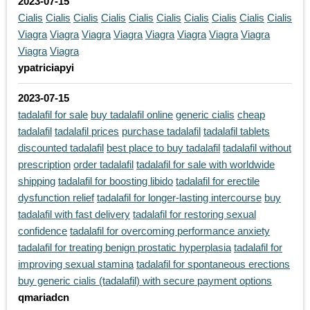
2023-07-15
Cialis
Cialis
Cialis
Cialis
Cialis
Cialis
Cialis
Cialis
Cialis
Cialis
Viagra
Viagra
Viagra
Viagra
Viagra
Viagra
Viagra
Viagra
Viagra
Viagra
ypatriciapyi
2023-07-15
tadalafil for sale
buy tadalafil online
generic cialis
cheap
tadalafil
tadalafil prices
purchase tadalafil
tadalafil tablets
discounted tadalafil
best place to buy tadalafil
tadalafil without
prescription
order tadalafil
tadalafil for sale with worldwide
shipping
tadalafil for boosting libido
tadalafil for erectile
dysfunction relief
tadalafil for longer-lasting intercourse
buy
tadalafil with fast delivery
tadalafil for restoring sexual
confidence
tadalafil for overcoming performance anxiety
tadalafil for treating benign prostatic hyperplasia
tadalafil for
improving sexual stamina
tadalafil for spontaneous erections
buy generic cialis (tadalafil) with secure payment options
qmariadcn