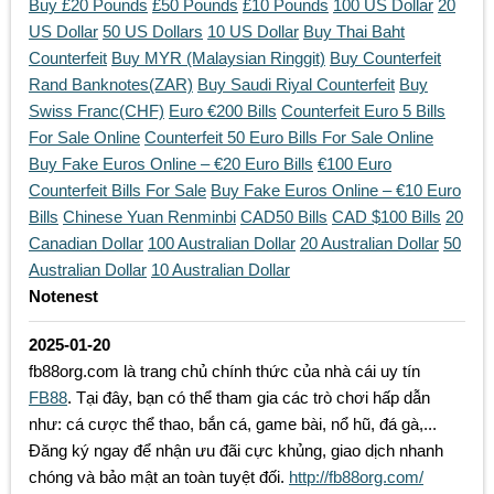
Buy £20 Pounds
£50 Pounds
£10 Pounds
100 US Dollar
20
US Dollar
50 US Dollars
10 US Dollar
Buy Thai Baht
Counterfeit
Buy MYR (Malaysian Ringgit)
Buy Counterfeit
Rand Banknotes(ZAR)
Buy Saudi Riyal Counterfeit
Buy
Swiss Franc(CHF)
Euro €200 Bills
Counterfeit Euro 5 Bills
For Sale Online
Counterfeit 50 Euro Bills For Sale Online
Buy Fake Euros Online – €20 Euro Bills
€100 Euro
Counterfeit Bills For Sale
Buy Fake Euros Online – €10 Euro
Bills
Chinese Yuan Renminbi
CAD50 Bills
CAD $100 Bills
20
Canadian Dollar
100 Australian Dollar
20 Australian Dollar
50
Australian Dollar
10 Australian Dollar
Notenest
2025-01-20
fb88org.com là trang chủ chính thức của nhà cái uy tín
FB88
. Tại đây, bạn có thể tham gia các trò chơi hấp dẫn
như: cá cược thể thao, bắn cá, game bài, nổ hũ, đá gà,...
Đăng ký ngay để nhận ưu đãi cực khủng, giao dịch nhanh
chóng và bảo mật an toàn tuyệt đối.
http://fb88org.com/