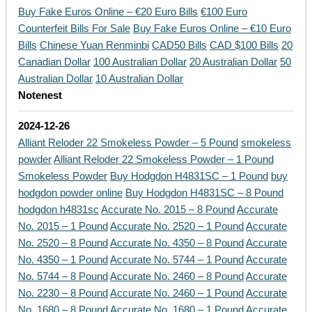
Buy Fake Euros Online – €20 Euro Bills
€100 Euro
Counterfeit Bills For Sale
Buy Fake Euros Online – €10 Euro
Bills
Chinese Yuan Renminbi
CAD50 Bills
CAD $100 Bills
20
Canadian Dollar
100 Australian Dollar
20 Australian Dollar
50
Australian Dollar
10 Australian Dollar
Notenest
2024-12-26
Alliant Reloder 22 Smokeless Powder – 5 Pound
smokeless
powder
Alliant Reloder 22 Smokeless Powder – 1 Pound
Smokeless Powder
Buy Hodgdon H4831SC – 1 Pound
buy
hodgdon powder online
Buy Hodgdon H4831SC – 8 Pound
hodgdon h4831sc
Accurate No. 2015 – 8 Pound
Accurate
No. 2015 – 1 Pound
Accurate No. 2520 – 1 Pound
Accurate
No. 2520 – 8 Pound
Accurate No. 4350 – 8 Pound
Accurate
No. 4350 – 1 Pound
Accurate No. 5744 – 1 Pound
Accurate
No. 5744 – 8 Pound
Accurate No. 2460 – 8 Pound
Accurate
No. 2230 – 8 Pound
Accurate No. 2460 – 1 Pound
Accurate
No. 1680 – 8 Pound
Accurate No. 1680 – 1 Pound
Accurate