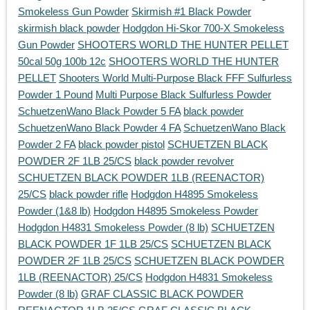
Smokeless Gun Powder
Skirmish #1 Black Powder
skirmish black powder
Hodgdon Hi-Skor 700-X Smokeless
Gun Powder
SHOOTERS WORLD THE HUNTER PELLET
50cal 50g 100b 12c
SHOOTERS WORLD THE HUNTER
PELLET
Shooters World Multi-Purpose Black FFF Sulfurless
Powder 1 Pound
Multi Purpose Black Sulfurless Powder
SchuetzenWano Black Powder 5 FA
black powder
SchuetzenWano Black Powder 4 FA
SchuetzenWano Black
Powder 2 FA
black powder pistol
SCHUETZEN BLACK
POWDER 2F 1LB 25/CS
black powder revolver
SCHUETZEN BLACK POWDER 1LB (REENACTOR)
25/CS
black powder rifle
Hodgdon H4895 Smokeless
Powder (1&8 lb)
Hodgdon H4895 Smokeless Powder
Hodgdon H4831 Smokeless Powder (8 lb)
SCHUETZEN
BLACK POWDER 1F 1LB 25/CS
SCHUETZEN BLACK
POWDER 2F 1LB 25/CS
SCHUETZEN BLACK POWDER
1LB (REENACTOR) 25/CS
Hodgdon H4831 Smokeless
Powder (8 lb)
GRAF CLASSIC BLACK POWDER