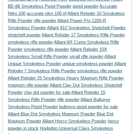
BE-86 Smokeless Pistol Powder
pistol powder
Accurate
Nitro 100
accurate nitro 100 nf
Alliant Reloder 33 Smokeless
Rifle Powder
rifle powder
Alliant Power Pro 1200-R
Smokeless Powder
Alliant 410 Smokeless Shotshell Powder
shotshell powder
Alliant Reloder 17 Smokeless Rifle Powder
smokeless rifle powder
Alliant AR Comp Smokeless Rifle
Powder
smokeless rifle powder
Alliant Reloder 10X
Smokeless Small Rifle Powder
small rifle powder
Alliant
Unique Smokeless Powder
unique smokeless powder
Alliant
Reloder 7 Smokeless Rifle Powder
smokeless rifle powder
Alliant Reloder 25 Smokeless Heavy Magnum Rifle Powder
magnum rifle powder
Alliant Clay Dot Smokeless Shotshell
Powder
clay dot powder for sale
Alliant Reloder 15
Smokeless Rifle Powder
rifle powder
Alliant Bullseye
Smokeless Pistol Powder
bullseye pistol powder for sale
Alliant Blue Dot Smokeless Magnum Powder
Blue Dot
Magnum Powder
Alliant Herco Smokeless Powder
herco
powder in stock
Hodgdon Universal Clays Smokeless