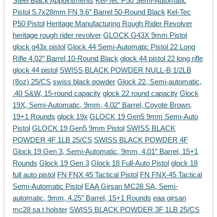
Steel Black Appointments
Kel-Tec P50 Semi-Automatic
Pistol 5.7x28mm FN 9.6″ Barrel 50-Round Black
Kel-Tec
P50 Pistol
Heritage Manufacturing Rough Rider Revolver
heritage rough rider revolver
GLOCK G43X 9mm Pistol
glock g43x pistol
Glock 44 Semi-Automatic Pistol 22 Long
Rifle 4.02″ Barrel 10-Round Black
glock 44 pistol 22 long rifle
glock 44 pistol
SWISS BLACK POWDER NULL-B 1/2LB
(8oz) 25/CS
swiss black powder
Glock 22, Semi-automatic,
.40 S&W, 15-round capacity
glock 22 round capacity
Glock
19X, Semi-Automatic, 9mm, 4.02″ Barrel, Coyote Brown,
19+1 Rounds
glock 19x
GLOCK 19 Gen5 9mm Semi-Auto
Pistol
GLOCK 19 Gen5 9mm Pistol
SWISS BLACK
POWDER 4F 1LB 25/CS
SWISS BLACK POWDER 4F
Glock 19 Gen 3, Semi-Automatic, 9mm, 4.01″ Barrel, 15+1
Rounds
Glock 19 Gen 3
Glock 18 Full-Auto Pistol
glock 18
full auto pistol
FN FNX 45 Tactical Pistol
FN FNX-45 Tactical
Semi-Automatic Pistol
EAA Girsan MC28 SA, Semi-
automatic, 9mm, 4.25″ Barrel, 15+1 Rounds
eaa girsan
mc28 sa t holster
SWISS BLACK POWDER 3F 1LB 25/CS