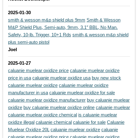
2025-01-30
smith & wesson m&p shield plus 9mm
Smith & Wesson
M&P Shield Plus, Semi-auto, 9mm, 3.1″ BBL, No Man.
Safety, 10-lb. Trigger, 10+1 Rds
smith & wesson m&p shield
plus semi-auto pistol
Joel
2025-01-27
caluanie muelear oxidize price
caluanie muelear oxidize
price in usa
caluanie muelear oxidize usa
buy new stock
caluanie muelear oxidize
caluanie muelear oxidize
manufacturer in usa
caluanie muelear oxidize for sale
caluanie muelear oxidize manufacturer
buy caluanie muelear
oxidize
buy caluanie muelear oxidize online
caluanie muelear
caluanie muelear oxidize chemical
is caluanie muelear
oxidize illegal
caluanie chemical
caluanie for sale
Caluanie
Muelear Oxidize 20L
caluanie muelear oxidize
caluanie
caluanie muelear oxidize price
caluanie muelear oxidize