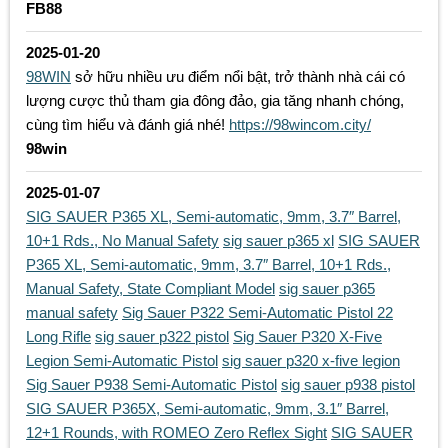
FB88
2025-01-20
98WIN
sở hữu nhiều ưu điểm nổi bật, trở thành nhà cái có
lượng cược thủ tham gia đông đảo, gia tăng nhanh chóng,
cùng tìm hiểu và đánh giá nhé!
https://98wincom.city/
98win
2025-01-07
SIG SAUER P365 XL, Semi-automatic, 9mm, 3.7″ Barrel,
10+1 Rds., No Manual Safety
sig sauer p365 xl
SIG SAUER
P365 XL, Semi-automatic, 9mm, 3.7″ Barrel, 10+1 Rds.,
Manual Safety, State Compliant Model
sig sauer p365
manual safety
Sig Sauer P322 Semi-Automatic Pistol 22
Long Rifle
sig sauer p322 pistol
Sig Sauer P320 X-Five
Legion Semi-Automatic Pistol
sig sauer p320 x-five legion
Sig Sauer P938 Semi-Automatic Pistol
sig sauer p938 pistol
SIG SAUER P365X, Semi-automatic, 9mm, 3.1″ Barrel,
12+1 Rounds, with ROMEO Zero Reflex Sight
SIG SAUER