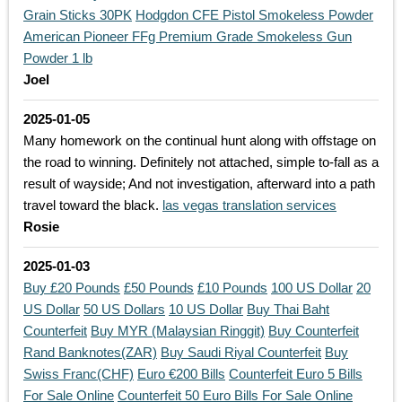
Grain Sticks 30PK
Hodgdon CFE Pistol Smokeless Powder
American Pioneer FFg Premium Grade Smokeless Gun
Powder 1 lb
Joel
2025-01-05
Many homework on the continual hunt along with offstage on
the road to winning. Definitely not attached, simple to-fall as a
result of wayside; And not investigation, afterward into a path
travel toward the black.
las vegas translation services
Rosie
2025-01-03
Buy £20 Pounds
£50 Pounds
£10 Pounds
100 US Dollar
20
US Dollar
50 US Dollars
10 US Dollar
Buy Thai Baht
Counterfeit
Buy MYR (Malaysian Ringgit)
Buy Counterfeit
Rand Banknotes(ZAR)
Buy Saudi Riyal Counterfeit
Buy
Swiss Franc(CHF)
Euro €200 Bills
Counterfeit Euro 5 Bills
For Sale Online
Counterfeit 50 Euro Bills For Sale Online