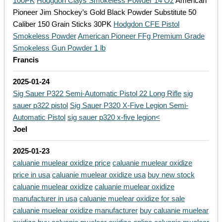
100PK
Hodgdon Clays Smokeless Powder 14 Oz
American
Pioneer Jim Shockey’s Gold Black Powder Substitute 50
Caliber 150 Grain Sticks 30PK
Hodgdon CFE Pistol
Smokeless Powder
American Pioneer FFg Premium Grade
Smokeless Gun Powder 1 lb
Francis
2025-01-24
Sig Sauer P322 Semi-Automatic Pistol 22 Long Rifle
sig
sauer p322 pistol
Sig Sauer P320 X-Five Legion Semi-
Automatic Pistol
sig sauer p320 x-five legion<
Joel
2025-01-23
caluanie muelear oxidize price
caluanie muelear oxidize
price in usa
caluanie muelear oxidize usa
buy new stock
caluanie muelear oxidize
caluanie muelear oxidize
manufacturer in usa
caluanie muelear oxidize for sale
caluanie muelear oxidize manufacturer
buy caluanie muelear