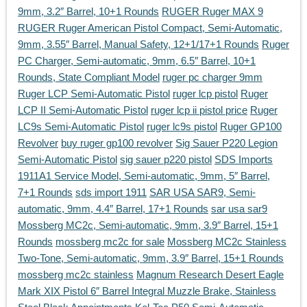
9mm, 3.2″ Barrel, 10+1 Rounds
RUGER Ruger MAX 9
RUGER Ruger American Pistol Compact, Semi-Automatic,
9mm, 3.55″ Barrel, Manual Safety, 12+1/17+1 Rounds
Ruger
PC Charger, Semi-automatic, 9mm, 6.5″ Barrel, 10+1
Rounds, State Compliant Model
ruger pc charger 9mm
Ruger LCP Semi-Automatic Pistol
ruger lcp pistol
Ruger
LCP II Semi-Automatic Pistol
ruger lcp ii pistol price
Ruger
LC9s Semi-Automatic Pistol
ruger lc9s pistol
Ruger GP100
Revolver
buy ruger gp100 revolver
Sig Sauer P220 Legion
Semi-Automatic Pistol
sig sauer p220 pistol
SDS Imports
1911A1 Service Model, Semi-automatic, 9mm, 5″ Barrel,
7+1 Rounds
sds import 1911
SAR USA SAR9, Semi-
automatic, 9mm, 4.4″ Barrel, 17+1 Rounds
sar usa sar9
Mossberg MC2c, Semi-automatic, 9mm, 3.9″ Barrel, 15+1
Rounds
mossberg mc2c for sale
Mossberg MC2c Stainless
Two-Tone, Semi-automatic, 9mm, 3.9″ Barrel, 15+1 Rounds
mossberg mc2c stainless
Magnum Research Desert Eagle
Mark XIX Pistol 6″ Barrel Integral Muzzle Brake, Stainless