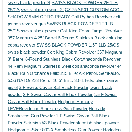
swiss black powder 3f
SWISS BLACK POWDER 2F 1LB
25/CS
swiss black powder 2f
CZ 75 SP01 CUSTOM ACCU
SHADOW 9MM OPTIC READY
Colt Python Revolver
colt
python revolver gun
SWISS BLACK POWDER 1F 1LB
25/CS
swiss black powder
Colt King Cobra Target Revolver
357 Magnum 4.25″ Barrel 6-Round Stainless Black
colt king
cobra revolver
SWISS BLACK POWDER 1.5F 1LB 25/CS
swiss black powder
Colt King Cobra Revolver 357 Magnum
3″ Barrel 6-Round Stainless Black
Colt Anaconda Revolver
44 Rem Magnum Stainless Steel
colt anaconda revolver 44
Black Rain Ordnance Fallout15 Billet AR Pistol, Semi-auto,
5.56 NATO/.223 Rem., 10.5″ BBL, 30+1 Rds.
black rain ar
pistol
3-F Swiss Caviar Ball Black Powder
swiss black
powder
2-F Swiss Caviar Ball Black Powder
1.5-F Swiss
Caviar Ball Black Powder
Hodgdon Hornady
LEVERevolution Smokeless Gun Powder
Hornady
Smokeless Gun Powder
1-F Swiss Caviar Ball Black
Powder
Skirmish #3 Black Powder
skirmish black powder
Hodgdon Hi-Skor 800-X Smokeless Gun Powder
Hodgdon