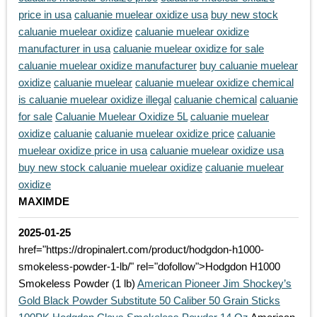
price in usa
caluanie muelear oxidize usa
buy new stock
caluanie muelear oxidize
caluanie muelear oxidize
manufacturer in usa
caluanie muelear oxidize for sale
caluanie muelear oxidize manufacturer
buy caluanie muelear
oxidize
caluanie muelear
caluanie muelear oxidize chemical
is caluanie muelear oxidize illegal
caluanie chemical
caluanie
for sale
Caluanie Muelear Oxidize 5L
caluanie muelear
oxidize
caluanie
caluanie muelear oxidize price
caluanie
muelear oxidize price in usa
caluanie muelear oxidize usa
buy new stock caluanie muelear oxidize
caluanie muelear
oxidize
MAXIMDE
2025-01-25
href="https://dropinalert.com/product/hodgdon-h1000-
smokeless-powder-1-lb/" rel="dofollow">Hodgdon H1000
Smokeless Powder (1 lb)
American Pioneer Jim Shockey’s
Gold Black Powder Substitute 50 Caliber 50 Grain Sticks