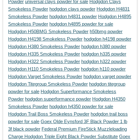
Powder
universal clays powder for sale
Hodgdon Clays
Smokeless Powder
hodgdon clays powder
Hodgdon H4831
Smokeless Powder
hodgdon h4831 powder
Hodgdon H4895
Smokeless Powder
hodgdon h4895 powder for sale
Hodgdon H50BMG Smokeless Powder
h50bmg powder
Hodgdon H4198 Smokeless Powder
hodgdon h4198 powder
Hodgdon H380 Smokeless Powder
hodgdon h380 powder
Hodgdon H335 Smokeless Powder
hodgdon h335 powder
Hodgdon H322 Smokeless Powder
hodgdon h322 powder
Hodgdon H110 Smokeless Powder
hodgdon h110 powder
Hodgdon Varget Smokeless Powder
hodgdon varget powder
Hodgdon Titegroup Smokeless Powder
hodgdon titegroup
powder for sale
Hodgdon Superformance Smokeless
Powder
hodgdon superformance powder
Hodgdon H4350
Smokeless Powder
hodgdon h4350 powder for sale
Hodgdon Trail Boss Smokeless Powder
hodgdon trail boss
powder for sale
Goex Olde Eynsford 3F Black Powder 1 lb
3f black powder
Federal Premium FireStick Muzzleloading
Charge Hodgdon Triple Eight Black Powder Substitute
Goex