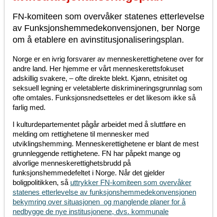
FN-komiteen som overvåker statenes etterlevelse
av Funksjonshemmedekonvensjonen, ber Norge
om å etablere en avinstitusjonaliseringsplan.
Norge er en ivrig forsvarer av menneskerettighetene over for
andre land. Her hjemme er vårt menneskerettsfokuset
adskillig svakere, – ofte direkte blekt. Kjønn, etnisitet og
seksuell legning er veletablerte diskrimineringsgrunnlag som
ofte omtales. Funksjonsnedsetteles er det likesom ikke så
farlig med.
I kulturdepartementet pågår arbeidet med å sluttføre en
melding om rettighetene til mennesker med
utviklingshemming. Menneskerettighetene er blant de mest
grunnleggende rettighetene. FN har påpekt mange og
alvorlige menneskerettighetsbrudd på
funksjonshemmedefeltet i Norge. Når det gjelder
boligpolitikken, så
uttrykker FN-komiteen som overvåker
statenes etterlevelse av funksjonshemmedekonvensjonen
bekymring over situasjonen og manglende planer for å
nedbygge de nye institusjonene, dvs. kommunale