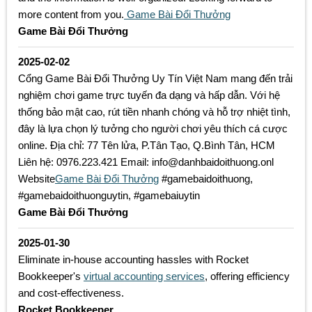
more content from you.
Game Bài Đổi Thưởng
Game Bài Đổi Thưởng
2025-02-02
Cổng Game Bài Đổi Thưởng Uy Tín Việt Nam mang đến trải
nghiệm chơi game trực tuyến đa dạng và hấp dẫn. Với hệ
thống bảo mật cao, rút tiền nhanh chóng và hỗ trợ nhiệt tình,
đây là lựa chọn lý tưởng cho người chơi yêu thích cá cược
online. Địa chỉ: 77 Tên lửa, P.Tân Tạo, Q.Bình Tân, HCM
Liên hệ: 0976.223.421 Email: info@danhbaidoithuong.onl
Website
Game Bài Đổi Thưởng
#gamebaidoithuong,
#gamebaidoithuonguytin, #gamebaiuytin
Game Bài Đổi Thưởng
2025-01-30
Eliminate in-house accounting hassles with Rocket
Bookkeeper's
virtual accounting services
, offering efficiency
and cost-effectiveness.
Rocket Bookkeeper