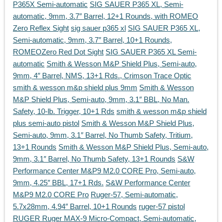
P365X Semi-automatic
SIG SAUER P365 XL, Semi-
automatic, 9mm, 3.7″ Barrel, 12+1 Rounds, with ROMEO
Zero Reflex Sight
sig sauer p365 xl
SIG SAUER P365 XL,
Semi-automatic, 9mm, 3.7″ Barrel, 10+1 Rounds,
ROMEOZero Red Dot Sight
SIG SAUER P365 XL Semi-
automatic
Smith & Wesson M&P Shield Plus, Semi-auto,
9mm, 4″ Barrel, NMS, 13+1 Rds., Crimson Trace Optic
smith & wesson m&p shield plus 9mm
Smith & Wesson
M&P Shield Plus, Semi-auto, 9mm, 3.1″ BBL, No Man.
Safety, 10-lb. Trigger, 10+1 Rds
smith & wesson m&p shield
plus semi-auto pistol
Smith & Wesson M&P Shield Plus,
Semi-auto, 9mm, 3.1″ Barrel, No Thumb Safety, Tritium,
13+1 Rounds
Smith & Wesson M&P Shield Plus, Semi-auto,
9mm, 3.1″ Barrel, No Thumb Safety, 13+1 Rounds
S&W
Performance Center M&P9 M2.0 CORE Pro, Semi-auto,
9mm, 4.25″ BBL, 17+1 Rds.
S&W Performance Center
M&P9 M2.0 CORE Pro
Ruger-57, Semi-automatic,
5.7x28mm, 4.94″ Barrel, 10+1 Rounds
ruger-57 pistol
RUGER Ruger MAX-9 Micro-Compact, Semi-automatic,