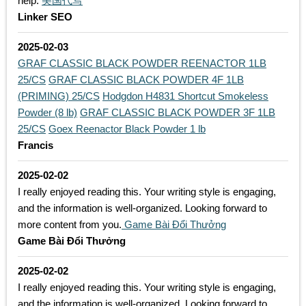
help.
美国代写
Linker SEO
2025-02-03
GRAF CLASSIC BLACK POWDER REENACTOR 1LB
25/CS
GRAF CLASSIC BLACK POWDER 4F 1LB
(PRIMING) 25/CS
Hodgdon H4831 Shortcut Smokeless
Powder (8 lb)
GRAF CLASSIC BLACK POWDER 3F 1LB
25/CS
Goex Reenactor Black Powder 1 lb
Francis
2025-02-02
I really enjoyed reading this. Your writing style is engaging,
and the information is well-organized. Looking forward to
more content from you.
Game Bài Đổi Thưởng
Game Bài Đổi Thưởng
2025-02-02
I really enjoyed reading this. Your writing style is engaging,
and the information is well-organized. Looking forward to