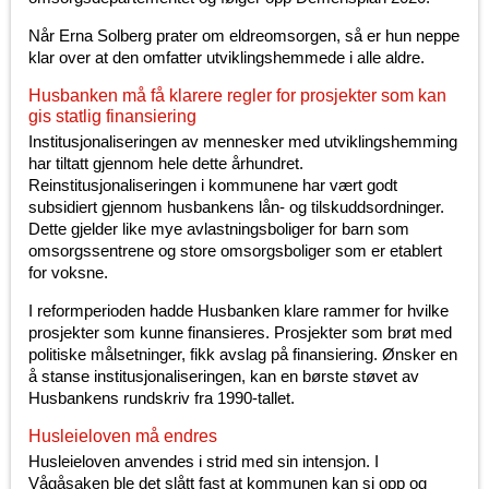
Når Erna Solberg prater om eldreomsorgen, så er hun neppe
klar over at den omfatter utviklingshemmede i alle aldre.
Husbanken må få klarere regler for prosjekter som kan
gis statlig finansiering
Institusjonaliseringen av mennesker med utviklingshemming
har tiltatt gjennom hele dette århundret.
Reinstitusjonaliseringen i kommunene har vært godt
subsidiert gjennom husbankens lån- og tilskuddsordninger.
Dette gjelder like mye avlastningsboliger for barn som
omsorgssentrene og store omsorgsboliger som er etablert
for voksne.
I reformperioden hadde Husbanken klare rammer for hvilke
prosjekter som kunne finansieres. Prosjekter som brøt med
politiske målsetninger, fikk avslag på finansiering. Ønsker en
å stanse institusjonaliseringen, kan en børste støvet av
Husbankens rundskriv fra 1990-tallet.
Husleieloven må endres
Husleieloven anvendes i strid med sin intensjon. I
Vågåsaken ble det slått fast at kommunen kan si opp og