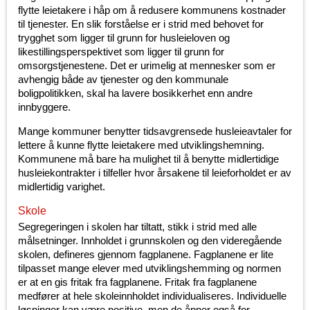
flytte leietakere i håp om å redusere kommunens kostnader
til tjenester. En slik forståelse er i strid med behovet for
trygghet som ligger til grunn for husleieloven og
likestillingsperspektivet som ligger til grunn for
omsorgstjenestene. Det er urimelig at mennesker som er
avhengig både av tjenester og den kommunale
boligpolitikken, skal ha lavere bosikkerhet enn andre
innbyggere.
Mange kommuner benytter tidsavgrensede husleieavtaler for
lettere å kunne flytte leietakere med utviklingshemning.
Kommunene må bare ha mulighet til å benytte midlertidige
husleiekontrakter i tilfeller hvor årsakene til leieforholdet er av
midlertidig varighet.
Skole
Segregeringen i skolen har tiltatt, stikk i strid med alle
målsetninger. Innholdet i grunnskolen og den videregående
skolen, defineres gjennom fagplanene. Fagplanene er lite
tilpasset mange elever med utviklingshemming og normen
er at en gis fritak fra fagplanene. Fritak fra fagplanene
medfører at hele skoleinnholdet individualiseres. Individuelle
løsninger kan være positive, men de åpner også for