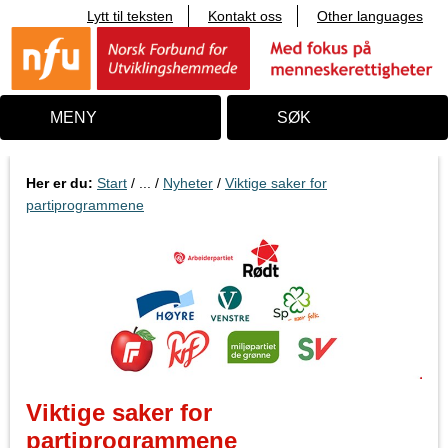
Lytt til teksten
Kontakt oss
Other languages
T
i
l
i
n
n
MENY
SØK
h
o
l
d
Her er du:
Start
/ ... /
Nyheter
/
Viktige saker for
partiprogrammene
Viktige saker for
partiprogrammene