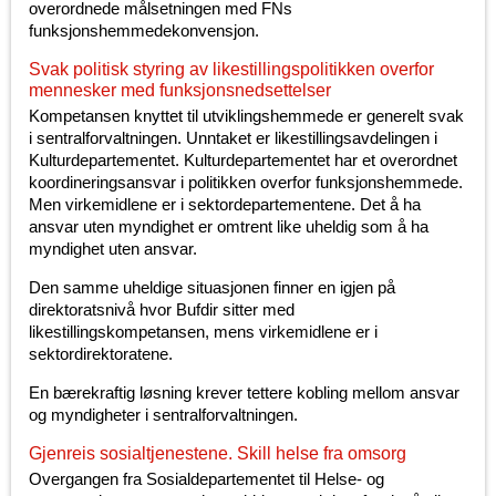
overordnede målsetningen med FNs
funksjonshemmedekonvensjon.
Svak politisk styring av likestillingspolitikken overfor
mennesker med funksjonsnedsettelser
Kompetansen knyttet til utviklingshemmede er generelt svak
i sentralforvaltningen. Unntaket er likestillingsavdelingen i
Kulturdepartementet. Kulturdepartementet har et overordnet
koordineringsansvar i politikken overfor funksjonshemmede.
Men virkemidlene er i sektordepartementene. Det å ha
ansvar uten myndighet er omtrent like uheldig som å ha
myndighet uten ansvar.
Den samme uheldige situasjonen finner en igjen på
direktoratsnivå hvor Bufdir sitter med
likestillingskompetansen, mens virkemidlene er i
sektordirektoratene.
En bærekraftig løsning krever tettere kobling mellom ansvar
og myndigheter i sentralforvaltningen.
Gjenreis sosialtjenestene. Skill helse fra omsorg
Overgangen fra Sosialdepartementet til Helse- og