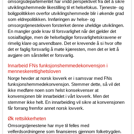
omsorgsdepartementet har vridd perspektivet fra det å sikre
utviklingshemmede likestilling til et helsefokus. Tjeneste- og
boligpolitikken overfor utviklingshemmede blir i økende grad
som eldrepolitikken. Innføringen av helse- og
omsorgstjenesteloven forsterket denne uheldige utviklingen.
En mangler gode krav til forsvarlighet når det gjelder det
sosialfaglige, men de helsefaglige forsvarlighetskravene er
rimelig klare og anvendbare. Det er krevende å si hvor ofte
det er faglig forsvarlig å møte kjæresten, men det er lett å
avgjøre om sårstellet er forsvarlig.
Innarbeid FNs funksjonshemmedekonvensjon i
menneskerettighetsloven
Norge hevder at norsk lovverk er i samsvar med FNs
funksjonshemmedekonvensjon. Stemmer dette, så vil det
ikke medføre noen som helst konsekvenser at
konvensjonen blir innarbeidet i vårt lovverk. Men det
stemmer ikke helt. En innarbeiding vil sikre at konvensjonen
får forrang fremfor annet norsk lovverk.
Øk rettsikkerheten
Omsorgstjenestene har mye til felles med
velferdsordningene som finansieres gjennom folketrygden.