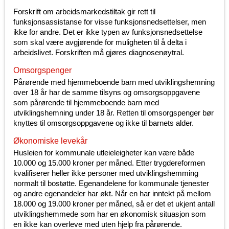
Forskrift om arbeidsmarkedstiltak gir rett til
funksjonsassistanse for visse funksjonsnedsettelser, men
ikke for andre. Det er ikke typen av funksjonsnedsettelse
som skal være avgjørende for muligheten til å delta i
arbeidslivet. Forskriften må gjøres diagnosenøytral.
Omsorgspenger
Pårørende med hjemmeboende barn med utviklingshemning
over 18 år har de samme tilsyns og omsorgsoppgavene
som pårørende til hjemmeboende barn med
utviklingshemning under 18 år. Retten til omsorgspenger bør
knyttes til omsorgsoppgavene og ikke til barnets alder.
Økonomiske levekår
Husleien for kommunale utleieleigheter kan være både
10.000 og 15.000 kroner per måned. Etter trygdereformen
kvalifiserer heller ikke personer med utviklingshemming
normalt til bostøtte. Egenandelene for kommunale tjenester
og andre egenandeler har økt. Når en har inntekt på mellom
18.000 og 19.000 kroner per måned, så er det et ukjent antall
utviklingshemmede som har en økonomisk situasjon som
en ikke kan overleve med uten hjelp fra pårørende.