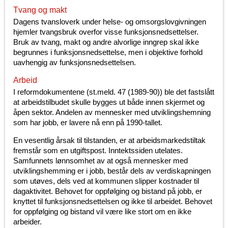
Tvang og makt
Dagens tvansloverk under helse- og omsorgslovgivningen
hjemler tvangsbruk overfor visse funksjonsnedsettelser.
Bruk av tvang, makt og andre alvorlige inngrep skal ikke
begrunnes i funksjonsnedsettelse, men i objektive forhold
uavhengig av funksjonsnedsettelsen.
Arbeid
I reformdokumentene (st.meld. 47 (1989-90)) ble det fastslått
at arbeidstilbudet skulle bygges ut både innen skjermet og
åpen sektor. Andelen av mennesker med utviklingshemning
som har jobb, er lavere nå enn på 1990-tallet.
En vesentlig årsak til tilstanden, er at arbeidsmarkedstiltak
fremstår som en utgiftspost. Inntektssiden utelates.
Samfunnets lønnsomhet av at også mennesker med
utviklingshemming er i jobb, består dels av verdiskapningen
som utøves, dels ved at kommunen slipper kostnader til
dagaktivitet. Behovet for oppfølging og bistand på jobb, er
knyttet til funksjonsnedsettelsen og ikke til arbeidet. Behovet
for oppfølging og bistand vil være like stort om en ikke
arbeider.