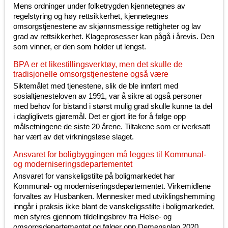
Mens ordninger under folketrygden kjennetegnes av
regelstyring og høy rettsikkerhet, kjennetegnes
omsorgstjenestene av skjønnsmessige rettigheter og lav
grad av rettsikkerhet. Klageprosesser kan pågå i årevis. Den
som vinner, er den som holder ut lengst.
BPA er et likestillingsverktøy, men det skulle de
tradisjonelle omsorgstjenestene også være
Siktemålet med tjenestene, slik de ble innført med
sosialtjenesteloven av 1991, var å sikre at også personer
med behov for bistand i størst mulig grad skulle kunne ta del
i dagliglivets gjøremål. Det er gjort lite for å følge opp
målsetningene de siste 20 årene. Tiltakene som er iverksatt
har vært av det virkningsløse slaget.
Ansvaret for boligbyggingen må legges til Kommunal-
og moderniseringsdepartementet
Ansvaret for vanskeligstilte på boligmarkedet har
Kommunal- og moderniseringsdepartementet. Virkemidlene
forvaltes av Husbanken. Mennesker med utviklingshemming
inngår i praksis ikke blant de vanskeligsstilte i boligmarkedet,
men styres gjennom tildelingsbrev fra Helse- og
omsorgsdepartementet og følger opp Demensplan 2020.