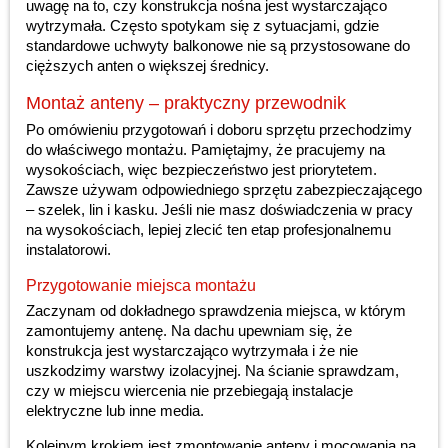
uwagę na to, czy konstrukcja nośna jest wystarczająco
wytrzymała. Często spotykam się z sytuacjami, gdzie
standardowe uchwyty balkonowe nie są przystosowane do
cięższych anten o większej średnicy.
Montaż anteny – praktyczny przewodnik
Po omówieniu przygotowań i doboru sprzętu przechodzimy
do właściwego montażu. Pamiętajmy, że pracujemy na
wysokościach, więc bezpieczeństwo jest priorytetem.
Zawsze używam odpowiedniego sprzętu zabezpieczającego
– szelek, lin i kasku. Jeśli nie masz doświadczenia w pracy
na wysokościach, lepiej zlecić ten etap profesjonalnemu
instalatorowi.
Przygotowanie miejsca montażu
Zaczynam od dokładnego sprawdzenia miejsca, w którym
zamontujemy antenę. Na dachu upewniam się, że
konstrukcja jest wystarczająco wytrzymała i że nie
uszkodzimy warstwy izolacyjnej. Na ścianie sprawdzam,
czy w miejscu wiercenia nie przebiegają instalacje
elektryczne lub inne media.
Kolejnym krokiem jest zmontowanie anteny i mocowania na