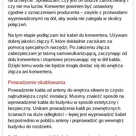
na uchwycie. Sprawdzam, czy jest on dobrze zamocowany i
czy nie ma luzów. Konwerter powinien być ustawiony
zgodnie z oznaczeniami producenta – zwykle z przewodami
wyprowadzonymi na dół, aby woda nie zalegała w okolicy
połączeń.
Na tym etapie podłączam też kabel do konwertera. Używam
dobrej jakości złączy F, które dokładnie zaciskam za
pomocą specjalnych narzędzi. Po założeniu złącza
zabezpieczam je taśmą samowulkanizującą, zaczynając od
dołu konwertera i stopniowo przesuwając się w dół kabla.
Dzięki temu woda nie będzie mogła dostać się do wnętrza
złącza ani konwertera.
Prowadzenie okablowania
Prowadzenie kabla od anteny do wnętrza siłowni to często
najtrudniejsza część instalacji. Musimy znaleźć sposób na
wprowadzenie kabla do budynku w sposób estetyczny i
bezpieczny. Unikam prowadzenia kabli po zewnętrznych
ścianach na duże odległości – lepiej jest wyprowadzić kabel
bezpośrednio w pobliżu anteny i poprowadzić go wewnątrz
budynku do rozdzielni.