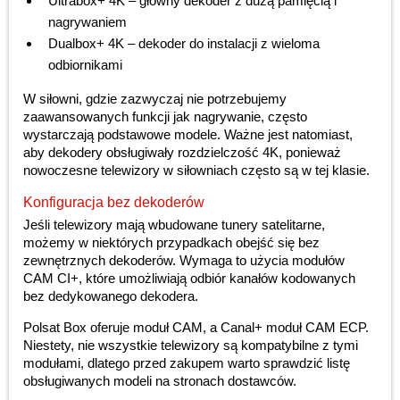
Ultrabox+ 4K – główny dekoder z dużą pamięcią i
nagrywaniem
Dualbox+ 4K – dekoder do instalacji z wieloma
odbiornikami
W siłowni, gdzie zazwyczaj nie potrzebujemy
zaawansowanych funkcji jak nagrywanie, często
wystarczają podstawowe modele. Ważne jest natomiast,
aby dekodery obsługiwały rozdzielczość 4K, ponieważ
nowoczesne telewizory w siłowniach często są w tej klasie.
Konfiguracja bez dekoderów
Jeśli telewizory mają wbudowane tunery satelitarne,
możemy w niektórych przypadkach obejść się bez
zewnętrznych dekoderów. Wymaga to użycia modułów
CAM CI+, które umożliwiają odbiór kanałów kodowanych
bez dedykowanego dekodera.
Polsat Box oferuje moduł CAM, a Canal+ moduł CAM ECP.
Niestety, nie wszystkie telewizory są kompatybilne z tymi
modułami, dlatego przed zakupem warto sprawdzić listę
obsługiwanych modeli na stronach dostawców.