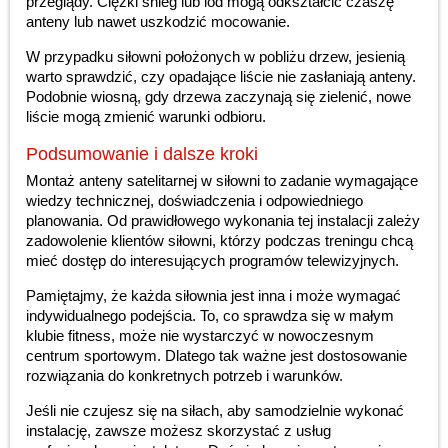
przeglądy. Ciężki śnieg lub lód mogą odkształcić czaszę
anteny lub nawet uszkodzić mocowanie.
W przypadku siłowni położonych w pobliżu drzew, jesienią
warto sprawdzić, czy opadające liście nie zasłaniają anteny.
Podobnie wiosną, gdy drzewa zaczynają się zielenić, nowe
liście mogą zmienić warunki odbioru.
Podsumowanie i dalsze kroki
Montaż anteny satelitarnej w siłowni to zadanie wymagające
wiedzy technicznej, doświadczenia i odpowiedniego
planowania. Od prawidłowego wykonania tej instalacji zależy
zadowolenie klientów siłowni, którzy podczas treningu chcą
mieć dostęp do interesujących programów telewizyjnych.
Pamiętajmy, że każda siłownia jest inna i może wymagać
indywidualnego podejścia. To, co sprawdza się w małym
klubie fitness, może nie wystarczyć w nowoczesnym
centrum sportowym. Dlatego tak ważne jest dostosowanie
rozwiązania do konkretnych potrzeb i warunków.
Jeśli nie czujesz się na siłach, aby samodzielnie wykonać
instalację, zawsze możesz skorzystać z usług