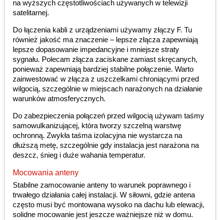
na wyższych częstotliwościach używanych w telewizji
satelitarnej.
Do łączenia kabli z urządzeniami używamy złączy F. Tu
również jakość ma znaczenie – lepsze złącza zapewniają
lepsze dopasowanie impedancyjne i mniejsze straty
sygnału. Polecam złącza zaciskane zamiast skręcanych,
ponieważ zapewniają bardziej stabilne połączenie. Warto
zainwestować w złącza z uszczelkami chroniącymi przed
wilgocią, szczególnie w miejscach narażonych na działanie
warunków atmosferycznych.
Do zabezpieczenia połączeń przed wilgocią używam taśmy
samowulkanizującej, która tworzy szczelną warstwę
ochronną. Zwykła taśma izolacyjna nie wystarcza na
dłuższą metę, szczególnie gdy instalacja jest narażona na
deszcz, śnieg i duże wahania temperatur.
Mocowania anteny
Stabilne zamocowanie anteny to warunek poprawnego i
trwałego działania całej instalacji. W siłowni, gdzie antena
często musi być montowana wysoko na dachu lub elewacji,
solidne mocowanie jest jeszcze ważniejsze niż w domu.