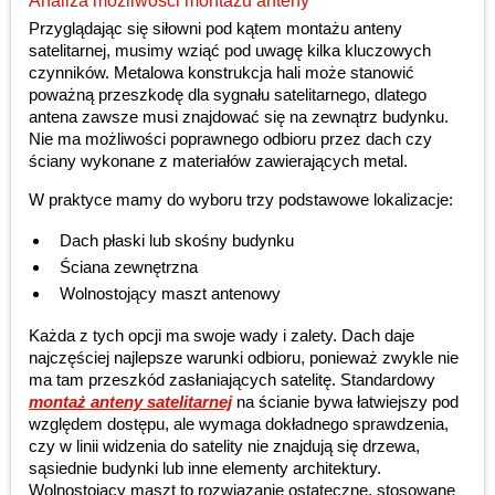
Analiza możliwości montażu anteny
Przyglądając się siłowni pod kątem montażu anteny
satelitarnej, musimy wziąć pod uwagę kilka kluczowych
czynników. Metalowa konstrukcja hali może stanowić
poważną przeszkodę dla sygnału satelitarnego, dlatego
antena zawsze musi znajdować się na zewnątrz budynku.
Nie ma możliwości poprawnego odbioru przez dach czy
ściany wykonane z materiałów zawierających metal.
W praktyce mamy do wyboru trzy podstawowe lokalizacje:
Dach płaski lub skośny budynku
Ściana zewnętrzna
Wolnostojący maszt antenowy
Każda z tych opcji ma swoje wady i zalety. Dach daje
najczęściej najlepsze warunki odbioru, ponieważ zwykle nie
ma tam przeszkód zasłaniających satelitę. Standardowy
montaż anteny satelitarnej
na ścianie bywa łatwiejszy pod
względem dostępu, ale wymaga dokładnego sprawdzenia,
czy w linii widzenia do satelity nie znajdują się drzewa,
sąsiednie budynki lub inne elementy architektury.
Wolnostojący maszt to rozwiązanie ostateczne, stosowane