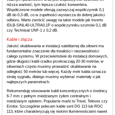
niższa wartość, tym lepsza czułość konwertera.
Współczesne modele oferują zazwyczaj współczynnik 0,1
dB do 0,3 dB, co w zupełności wystarcza do dobrej jakości
odbioru. Warto zwrócić uwagę na takie modele jak Inverto
IDLB-SINL40-ULTRA0,1P o współczynniku szumów 0,1 dB
czy Technisat UNF-1 z 0,2 dB.
Kable i złącza
Jakość okablowania w instalacji satelitarnej dla siłowni ma
fundamentalne znaczenie dla trwałości i niezawodności
całego systemu. W przeciwieństwie do instalacji domowych,
gdzie długości kabli rzadko przekraczają 20-30 metrów, w
siłowniach często musimy prowadzić okablowanie na
odległość 50 metrów lub więcej. Każdy metr kabla oznacza
stratę sygnału, dlatego musimy wybierać materiały o jak
najlepszych parametrach.
Rekomenduję stosowanie kabli koncentrycznych o średnicy
6-7 mm z pełnym miedzianym żyłem centralnym i
miedzianym oplotem. Popularne marki to Triset, Televes czy
Emitor. Szczególnie polecam kable serii DG 113 lub RGC
113, które charakteryzują się niskimi tłumiennościami nawet