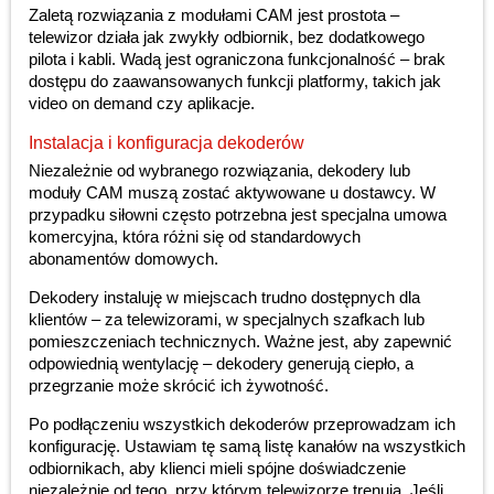
Zaletą rozwiązania z modułami CAM jest prostota –
telewizor działa jak zwykły odbiornik, bez dodatkowego
pilota i kabli. Wadą jest ograniczona funkcjonalność – brak
dostępu do zaawansowanych funkcji platformy, takich jak
video on demand czy aplikacje.
Instalacja i konfiguracja dekoderów
Niezależnie od wybranego rozwiązania, dekodery lub
moduły CAM muszą zostać aktywowane u dostawcy. W
przypadku siłowni często potrzebna jest specjalna umowa
komercyjna, która różni się od standardowych
abonamentów domowych.
Dekodery instaluję w miejscach trudno dostępnych dla
klientów – za telewizorami, w specjalnych szafkach lub
pomieszczeniach technicznych. Ważne jest, aby zapewnić
odpowiednią wentylację – dekodery generują ciepło, a
przegrzanie może skrócić ich żywotność.
Po podłączeniu wszystkich dekoderów przeprowadzam ich
konfigurację. Ustawiam tę samą listę kanałów na wszystkich
odbiornikach, aby klienci mieli spójne doświadczenie
niezależnie od tego, przy którym telewizorze trenują. Jeśli