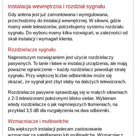
Instalacja wewnętrzna i rozdział sygnału
Gdy antena jest już zamontowana i wyregulowana,
przechodzimy do instalacji wewnętrznej. W siłowni, gdzie
mamy wiele telewizorów, potrzebujemy systemu rozdziału
sygnału. Do wyboru mamy kilka rozwiązań, w zależności od
skali instalacji i wymagań klienta.
Rozdzielacze sygnału
Najprostszym rozwiązaniem jest użycie rozdzielaczy
pasywnych. To tanie i łatwe w instalacji urządzenia, ale mają
poważne ograniczenie – każdy rozdzielacz powoduje stratę
sygnału. Przy większej liczbie odbiorników może się
okazać, że sygnał jest zbyt słaby na dalszych telewizorach.
Rozdzielacze pasywne sprawdzają się w małych siłowniach
z 2-3 telewizorami położonymi blisko siebie. Wybieram
wtedy rozdzielacze o jak najmniejszych tłumieniach, na
przykład 3,5 dB dla rozgałęzienia na dwa odbiorniki.
Wzmacniacze i multiswitche
Dla większych instalacji polecam zastosowanie
wzmacniacza satelitarnego lub multiswitcha. Wzmacniacz