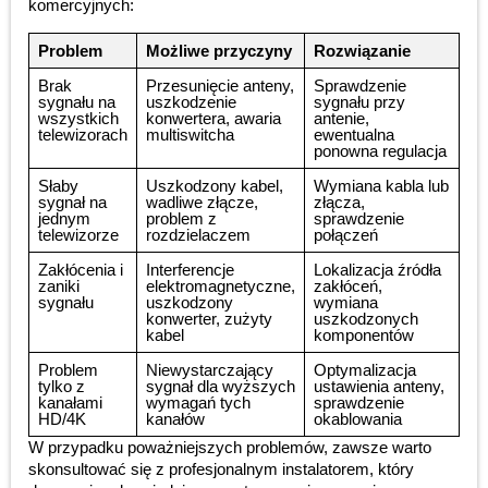
komercyjnych:
Problem
Możliwe przyczyny
Rozwiązanie
Brak
Przesunięcie anteny,
Sprawdzenie
sygnału na
uszkodzenie
sygnału przy
wszystkich
konwertera, awaria
antenie,
telewizorach
multiswitcha
ewentualna
ponowna regulacja
Słaby
Uszkodzony kabel,
Wymiana kabla lub
sygnał na
wadliwe złącze,
złącza,
jednym
problem z
sprawdzenie
telewizorze
rozdzielaczem
połączeń
Zakłócenia i
Interferencje
Lokalizacja źródła
zaniki
elektromagnetyczne,
zakłóceń,
sygnału
uszkodzony
wymiana
konwerter, zużyty
uszkodzonych
kabel
komponentów
Problem
Niewystarczający
Optymalizacja
tylko z
sygnał dla wyższych
ustawienia anteny,
kanałami
wymagań tych
sprawdzenie
HD/4K
kanałów
okablowania
W przypadku poważniejszych problemów, zawsze warto
skonsultować się z profesjonalnym instalatorem, który