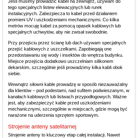
Jeśli musimy prowadzić kabel na zewnątrz, używam do
tego specjalnych listew elewacyjnych lub rurek
instalacyjnych. Zabezpiecza to kabel przed działaniem
promieni UV i uszkodzeniami mechanicznymi. Co kilka
metrów mocuję kabel za pomocą opasek kablowych lub
specjalnych uchwytów, aby nie zwisał swobodnie.
Przy przejściu przez ścianę lub dach używam specjalnych
przejść kablowych z uszczelkami. Zapobiegają one
przedostawaniu się wody i insektów do wnętrza budynku.
Miejsce przejścia dodatkowo uszczelniam silikonem
dekarskim, szczególnie jeśli prowadzimy kilka kabli obok
siebie.
Wewnątrz siłowni kable prowadzę w sposób niezauważalny
dla klientów – pod podestami, nad sufitem podwieszanym, w
kanałach kablowych lub listwach przypodłogowych. Ważne
jest, aby zabezpieczyć kable przed uszkodzeniami
mechanicznymi, szczególnie w miejscach, gdzie mogą być
narażone na uderzenia sprzętem sportowym.
Strojenie anteny satelitarnej
Strojenie anteny to kluczowy etap całej instalacji. Nawet