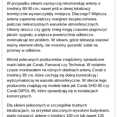
W przypadku siłowni zazwyczaj rekomenduję anteny o
średnicy 80-90 cm, nawet jeśli w danej lokalizacji
teoretycznie wystarczyłaby mniejsza. Dlaczego? Większa
antena zapewnia większy margines bezpieczeństwa
podczas niekorzystnych warunków atmosferycznych.
Ulewny deszcz czy gęsty śnieg mogą czasowo pogorszyć
jakość sygnału, a większa powierzchnia odbiorcza
minimalizuje ten problem. W siłowni, gdzie telewizja stanowi
ważny element oferty, nie możemy pozwolić sobie na
przerwy w odbiorze.
Wśród polecanych producentów znajdziemy sprawdzone
marki takie jak Corab, Famaval czy Technisat. W ostatnim
czasie montowałem na różnych obiektach anteny Corab o
średnicy 85 cm, które cechują się dobrą konstrukcją i
wytrzymałością na warunki atmosferyczne. W ofercie tego
producenta znajdują się modele takie jak Corab SHD-85 czy
Corab DIPOL-85, które sprawdzają się w instalacjach
komercyjnych.
Dla siłowni położonych w szczególnie trudnych
lokalizacjach, na przykład otoczonych wysokimi budynkami,
warto rozważyć antenę o średnicy 100 cm lub nawet 120