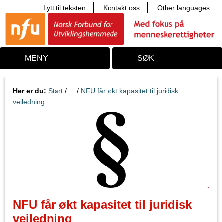
Lytt til teksten
Kontakt oss
Other languages
T
i
l
i
n
n
MENY
SØK
h
o
l
d
Her er du:
Start
/ ... /
NFU får økt kapasitet til juridisk
veiledning
NFU får økt kapasitet til juridisk
veiledning