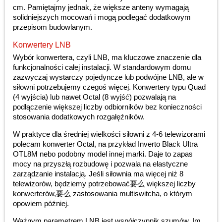
cm. Pamiętajmy jednak, że większe anteny wymagają
solidniejszych mocowań i mogą podlegać dodatkowym
przepisom budowlanym.
Konwertery LNB
Wybór konwertera, czyli LNB, ma kluczowe znaczenie dla
funkcjonalności całej instalacji. W standardowym domu
zazwyczaj wystarczy pojedyncze lub podwójne LNB, ale w
siłowni potrzebujemy czegoś więcej. Konwertery typu Quad
(4 wyjścia) lub nawet Octal (8 wyjść) pozwalają na
podłączenie większej liczby odbiorników bez konieczności
stosowania dodatkowych rozgałęźników.
W praktyce dla średniej wielkości siłowni z 4-6 telewizorami
polecam konwerter Octal, na przykład Inverto Black Ultra
OTL8M nebo podobny model innej marki. Daje to zapas
mocy na przyszłą rozbudowę i pozwala na elastyczne
zarządzanie instalacją. Jeśli siłownia ma więcej niż 8
telewizorów, będziemy potrzebować要么 większej liczby
konwerterów,要么 zastosowania multiswitcha, o którym
opowiem później.
Ważnym parametrem LNB jest współczynnik szumów. Im