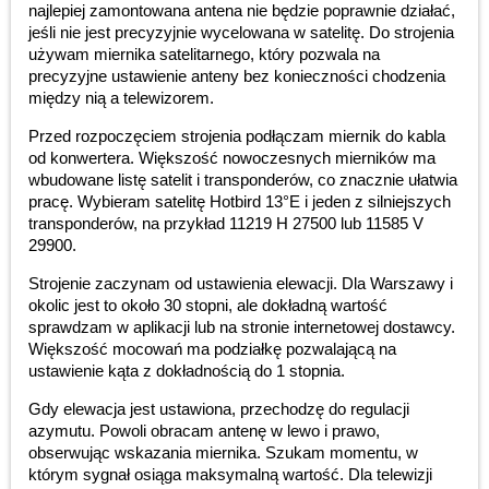
najlepiej zamontowana antena nie będzie poprawnie działać,
jeśli nie jest precyzyjnie wycelowana w satelitę. Do strojenia
używam miernika satelitarnego, który pozwala na
precyzyjne ustawienie anteny bez konieczności chodzenia
między nią a telewizorem.
Przed rozpoczęciem strojenia podłączam miernik do kabla
od konwertera. Większość nowoczesnych mierników ma
wbudowane listę satelit i transponderów, co znacznie ułatwia
pracę. Wybieram satelitę Hotbird 13°E i jeden z silniejszych
transponderów, na przykład 11219 H 27500 lub 11585 V
29900.
Strojenie zaczynam od ustawienia elewacji. Dla Warszawy i
okolic jest to około 30 stopni, ale dokładną wartość
sprawdzam w aplikacji lub na stronie internetowej dostawcy.
Większość mocowań ma podziałkę pozwalającą na
ustawienie kąta z dokładnością do 1 stopnia.
Gdy elewacja jest ustawiona, przechodzę do regulacji
azymutu. Powoli obracam antenę w lewo i prawo,
obserwując wskazania miernika. Szukam momentu, w
którym sygnał osiąga maksymalną wartość. Dla telewizji