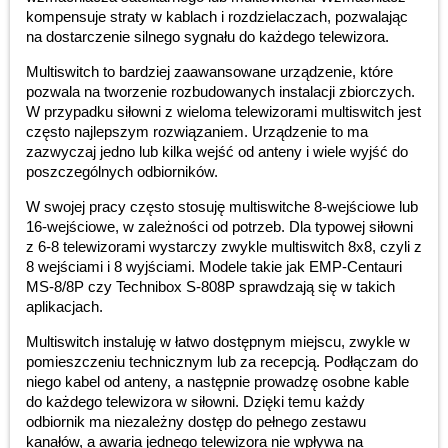
kompensuje straty w kablach i rozdzielaczach, pozwalając
na dostarczenie silnego sygnału do każdego telewizora.
Multiswitch to bardziej zaawansowane urządzenie, które
pozwala na tworzenie rozbudowanych instalacji zbiorczych.
W przypadku siłowni z wieloma telewizorami multiswitch jest
często najlepszym rozwiązaniem. Urządzenie to ma
zazwyczaj jedno lub kilka wejść od anteny i wiele wyjść do
poszczególnych odbiorników.
W swojej pracy często stosuję multiswitche 8-wejściowe lub
16-wejściowe, w zależności od potrzeb. Dla typowej siłowni
z 6-8 telewizorami wystarczy zwykle multiswitch 8x8, czyli z
8 wejściami i 8 wyjściami. Modele takie jak EMP-Centauri
MS-8/8P czy Technibox S-808P sprawdzają się w takich
aplikacjach.
Multiswitch instaluję w łatwo dostępnym miejscu, zwykle w
pomieszczeniu technicznym lub za recepcją. Podłączam do
niego kabel od anteny, a następnie prowadzę osobne kable
do każdego telewizora w siłowni. Dzięki temu każdy
odbiornik ma niezależny dostęp do pełnego zestawu
kanałów, a awaria jednego telewizora nie wpływa na