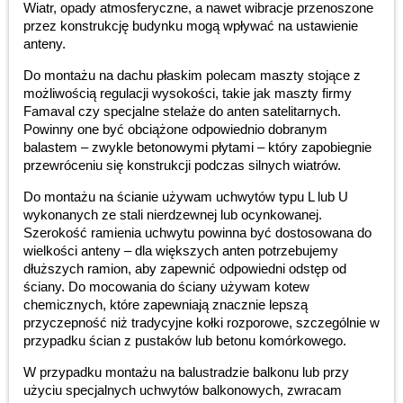
Wiatr, opady atmosferyczne, a nawet wibracje przenoszone
przez konstrukcję budynku mogą wpływać na ustawienie
anteny.
Do montażu na dachu płaskim polecam maszty stojące z
możliwością regulacji wysokości, takie jak maszty firmy
Famaval czy specjalne stelaże do anten satelitarnych.
Powinny one być obciążone odpowiednio dobranym
balastem – zwykle betonowymi płytami – który zapobiegnie
przewróceniu się konstrukcji podczas silnych wiatrów.
Do montażu na ścianie używam uchwytów typu L lub U
wykonanych ze stali nierdzewnej lub ocynkowanej.
Szerokość ramienia uchwytu powinna być dostosowana do
wielkości anteny – dla większych anten potrzebujemy
dłuższych ramion, aby zapewnić odpowiedni odstęp od
ściany. Do mocowania do ściany używam kotew
chemicznych, które zapewniają znacznie lepszą
przyczepność niż tradycyjne kołki rozporowe, szczególnie w
przypadku ścian z pustaków lub betonu komórkowego.
W przypadku montażu na balustradzie balkonu lub przy
użyciu specjalnych uchwytów balkonowych, zwracam