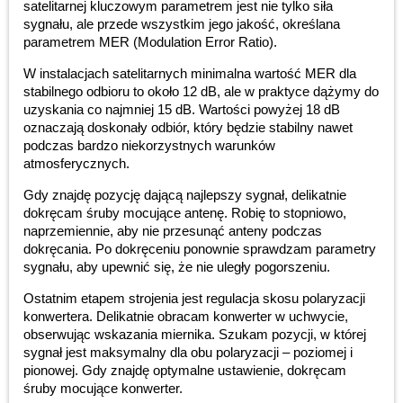
satelitarnej kluczowym parametrem jest nie tylko siła
sygnału, ale przede wszystkim jego jakość, określana
parametrem MER (Modulation Error Ratio).
W instalacjach satelitarnych minimalna wartość MER dla
stabilnego odbioru to około 12 dB, ale w praktyce dążymy do
uzyskania co najmniej 15 dB. Wartości powyżej 18 dB
oznaczają doskonały odbiór, który będzie stabilny nawet
podczas bardzo niekorzystnych warunków
atmosferycznych.
Gdy znajdę pozycję dającą najlepszy sygnał, delikatnie
dokręcam śruby mocujące antenę. Robię to stopniowo,
naprzemiennie, aby nie przesunąć anteny podczas
dokręcania. Po dokręceniu ponownie sprawdzam parametry
sygnału, aby upewnić się, że nie uległy pogorszeniu.
Ostatnim etapem strojenia jest regulacja skosu polaryzacji
konwertera. Delikatnie obracam konwerter w uchwycie,
obserwując wskazania miernika. Szukam pozycji, w której
sygnał jest maksymalny dla obu polaryzacji – poziomej i
pionowej. Gdy znajdę optymalne ustawienie, dokręcam
śruby mocujące konwerter.