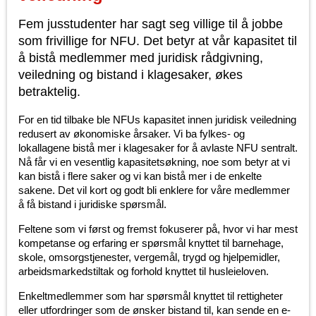
Fem jusstudenter har sagt seg villige til å jobbe
som frivillige for NFU. Det betyr at vår kapasitet til
å bistå medlemmer med juridisk rådgivning,
veiledning og bistand i klagesaker, økes
betraktelig.
For en tid tilbake ble NFUs kapasitet innen juridisk veiledning
redusert av økonomiske årsaker. Vi ba fylkes- og
lokallagene bistå mer i klagesaker for å avlaste NFU sentralt.
Nå får vi en vesentlig kapasitetsøkning, noe som betyr at vi
kan bistå i flere saker og vi kan bistå mer i de enkelte
sakene. Det vil kort og godt bli enklere for våre medlemmer
å få bistand i juridiske spørsmål.
Feltene som vi først og fremst fokuserer på, hvor vi har mest
kompetanse og erfaring er spørsmål knyttet til barnehage,
skole, omsorgstjenester, vergemål, trygd og hjelpemidler,
arbeidsmarkedstiltak og forhold knyttet til husleieloven.
Enkeltmedlemmer som har spørsmål knyttet til rettigheter
eller utfordringer som de ønsker bistand til, kan sende en e-