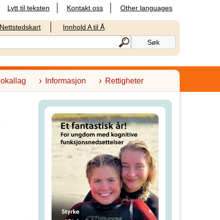
Lytt til teksten
Kontakt oss
Other languages
Nettstedskart
Innhold A til Å
lokallag
Informasjon
Rettigheter