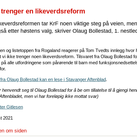
i trenger en likeverdsreform
everdsreformen tar KrF noen viktige steg på veien, men 
så etter høstens valg, skriver Olaug Bollestad, 1. nestled
pen og listetoppen fra Rogaland reagerer på Tom Tvedts innlegg hvor
 vi ikke trenger noen likeverdsreform. Tilsvaret fra Olaug Bollestad f
d på alle utfordringene som pårørende til barn med funksjonsnedsettel
for.
 fra Olaug Bollestad kan en lese i Stavanger Aftenblad
.
henvendt seg til Olaug Bollestad for å be om tillatelse til å gjengi he
 Aftenbladet, men vi har foreløpig ikke mottat svar)
ter Gitlesen
t 2021
en om siden