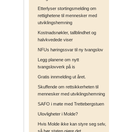
Etterlyser stortingsmelding om
rettighetene til mennesker med
utviklingshemning
Kostnadsnøkler, tallblindhet og
halvkvedede viser
NFUs høringssvar til ny tvangslov
Legg planene om nytt
tvangslovverk på is
Gratis innmelding ut året.
Skuffende om rettsikkerheten til
mennesker med utviklingshemning
SAFO i møte med Trettebergstuen
Ulovligheter i Molde?
Hvis Molde ikke kan styre seg selv,
så bør staten gjøre det