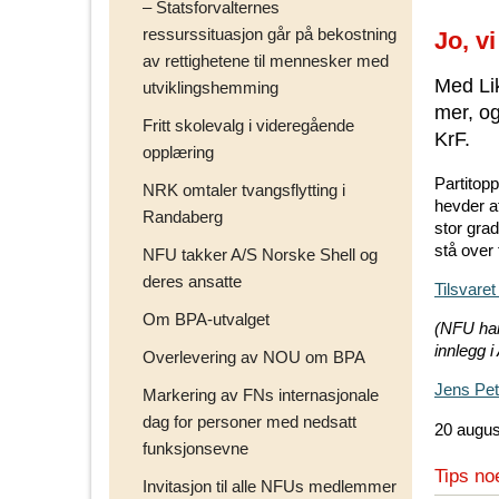
– Statsforvalternes
ressurssituasjon går på bekostning
Jo, v
av rettighetene til mennesker med
Med Lik
utviklingshemming
mer, og
Fritt skolevalg i videregående
KrF.
opplæring
Partitop
NRK omtaler tvangsflytting i
hevder at
Randaberg
stor gra
stå over 
NFU takker A/S Norske Shell og
deres ansatte
Tilsvaret
Om BPA-utvalget
(NFU har 
innlegg i
Overlevering av NOU om BPA
Jens Pet
Markering av FNs internasjonale
dag for personer med nedsatt
20 augus
funksjonsevne
Tips no
Invitasjon til alle NFUs medlemmer