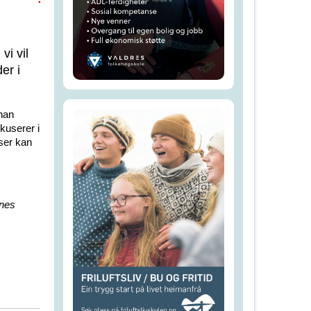
vi vil
er i
 han
okuserer i
ser kan
nnes