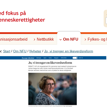
nisasjonsarbeid
Nettbutikk
Om NFU
Fylkes- og 
u:
Start
/
Om NFU
/
Nyheter
/
Jo, vi trenger en likeverdsreform