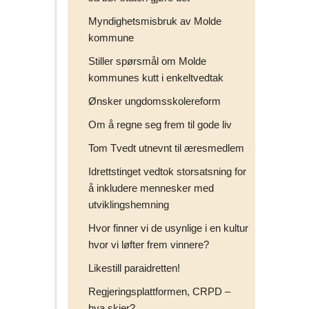
Myndighetsmisbruk av Molde
kommune
Stiller spørsmål om Molde
kommunes kutt i enkeltvedtak
Ønsker ungdomsskolereform
Om å regne seg frem til gode liv
Tom Tvedt utnevnt til æresmedlem
Idrettstinget vedtok storsatsning for
å inkludere mennesker med
utviklingshemning
Hvor finner vi de usynlige i en kultur
hvor vi løfter frem vinnere?
Likestill paraidretten!
Regjeringsplattformen, CRPD –
hva skjer?