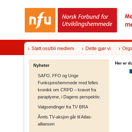
T
i
l
i
n
n
h
o
l
Støtt oss/bli medlem
Dette gjør vi
Orga
d
Her er d
Nyheter
SAFO, FFO og Unge
Funksjonshemmede med felles
kronikk om CRPD – kravet fra
paraplyene, i Dagens perspektiv.
Valgsendinger fra TV BRA
Årets TV-aksjon går til Atlas-
alliansen