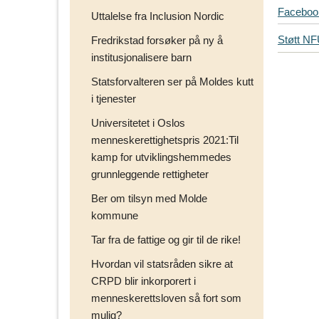
T
Faceboo
Uttalelse fra Inclusion Nordic
i
Støtt N
Fredrikstad forsøker på ny å
p
institusjonalisere barn
s
d
Statsforvalteren ser på Moldes kutt
i
i tjenester
n
e
Universitetet i Oslos
v
menneskerettighetspris 2021:Til
e
kamp for utviklingshemmedes
n
grunnleggende rettigheter
n
Ber om tilsyn med Molde
e
kommune
r
p
Tar fra de fattige og gir til de rike!
å
Hvordan vil statsråden sikre at
CRPD blir inkorporert i
menneskerettsloven så fort som
mulig?