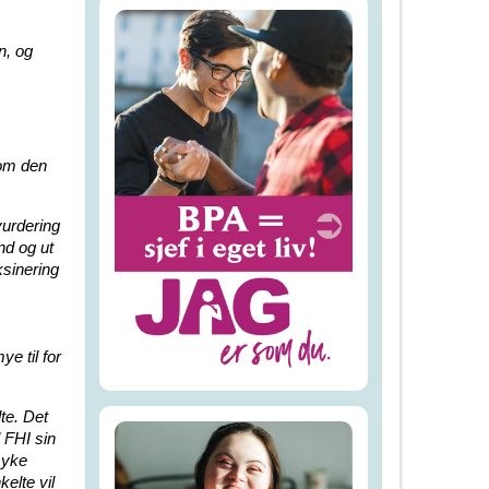
n, og
som den
vurdering
nd og ut
ksinering
e til for
te. Det
l FHI sin
syke
elte vil