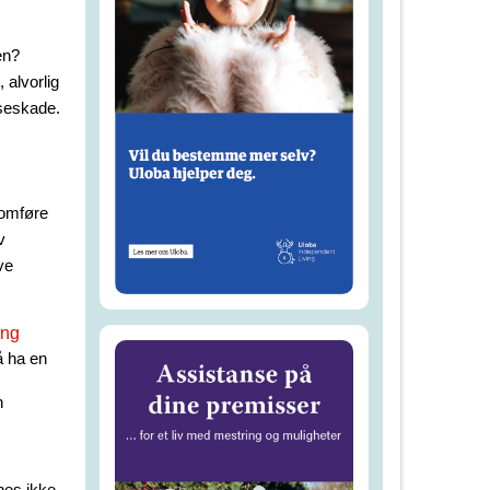
en?
 alvorlig
lseskade.
nomføre
v
ve
ing
å ha en
n
nes ikke.