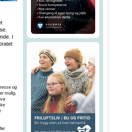
et
se.
nde. I
oratet
eresse og
 er mulig,
hva
kke
g
før