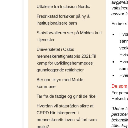
avgjørels
Uttalelse fra Inclusion Nordic
vaksiner
ansvar f
Fredrikstad forsøker på ny å
institusjonalisere barn
En bør s
Statsforvalteren ser på Moldes kutt
Hvor
i tjenester
sann
vedk
Universitetet i Oslos
Hvis
menneskerettighetspris 2021:Til
Hvem
kamp for utviklingshemmedes
samt
grunnleggende rettigheter
Hvem
Ber om tilsyn med Molde
De som 
kommune
For pers
Tar fra de fattige og gir til de rike!
Helsedire
Hvordan vil statsråden sikre at
"Det er f
CRPD blir inkorporert i
personen
menneskerettsloven så fort som
behandli
tillitss
mulig?