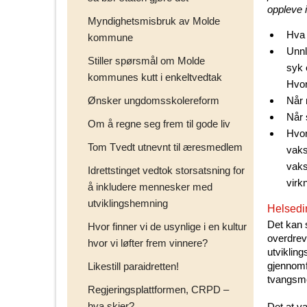
oppleve 
Myndighetsmisbruk av Molde
Hva 
kommune
Unnl
Stiller spørsmål om Molde
syk 
kommunes kutt i enkeltvedtak
Hvor
Ønsker ungdomsskolereform
Når 
Når 
Om å regne seg frem til gode liv
Hvor
Tom Tvedt utnevnt til æresmedlem
vaks
vaks
Idrettstinget vedtok storsatsning for
virk
å inkludere mennesker med
utviklingshemning
Helsedir
Det kan 
Hvor finner vi de usynlige i en kultur
overdrev
hvor vi løfter frem vinnere?
utviklin
gjennomfø
Likestill paraidretten!
tvangsme
Regjeringsplattformen, CRPD –
hva skjer?
Det at v