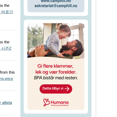
ps the
 바로가
ps the
 시즌2
 from this
g price
 albela