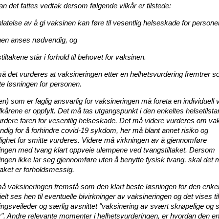
an det fattes vedtak dersom følgende vilkår er tilstede:
latelse av å gi vaksinen kan føre til vesentlig helseskade for persone
nen anses nødvendig, og
tiltakene står i forhold til behovet for vaksinen.
g må det vurderes at vaksineringen etter en helhetsvurdering fremtrer 
te løsningen for personen.
n) som er faglig ansvarlig for vaksineringen må foreta en individuell 
lkårene er oppfylt. Det må tas utgangspunkt i den enkeltes helsetilsta
vurdere faren for vesentlig helseskade. Det må videre vurderes om va
ndig for å forhindre covid-19 sykdom, her må blant annet risiko og
ighet for smitte vurderes. Videre må virkningen av å gjennomføre
ingen med tvang klart oppveie ulempene ved tvangstiltaket. Dersom
ngen ikke lar seg gjennomføre uten å benytte fysisk tvang, skal det my
iltaket er forholdsmessig.
g må vaksineringen fremstå som den klart beste løsningen for den enkel
lt ses hen til eventuelle bivirkninger av vaksineringen og det vises ti
ingsveileder og særlig avsnittet "vaksinering av svært skrøpelige og 
r". Andre relevante momenter i helhetsvurderingen, er hvordan den enk