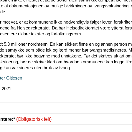
kke at dokumentasjonen av mulige bivirkninger av tvangsvaksinering, 
de.
rimot vet, er at kommunene ikke nødvendigvis følger lover, forskrifter 
gene fra Helsedirektoratet. Da bør Helsedirektoratet være ytterst fors
esentere uklare tekster og fortolkningsrom.
ndt 5,3 millioner nordmenn. En kan sikkert finne en og annen person 
de samtykke som både lek og lærd mener bør tvangsmedisineres. 
ektoratet bør ikke begynne med unntakene. Før det skrives uklart om
ksinering, bør de skrive klart om hvordan kommunene kan legge tilret
lig kan vaksineres uten bruk av tvang.
ter Gitlesen
r 2021
tere:*
(Obligatorisk felt)