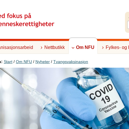
nisasjonsarbeid
Nettbutikk
Om NFU
Fylkes- og 
u:
Start
/
Om NFU
/
Nyheter
/
Tvangsvaksinasjon