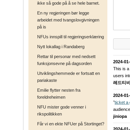
ikke så gode på å se hele barnet.
En ny regjeringen bør legge
arbeidet med tvangslovgivningen
på is
NFUs innspill til regjeringserklæring
Nytt lokallag i Randaberg
Rettar til personar med nedsett
2024-01
funksjonsevne på dagsorden
This is a
Utviklingshemmede er fortsatt en
users in
pariakaste
레드티
Emilie flytter nesten fra
2024-01
foreldreheimen
"
ticket a
NFU mister gode venner i
audience,
rikspolitikken
jiniopa
Får vi en ekte NFUer på Stortinget?
2024-01