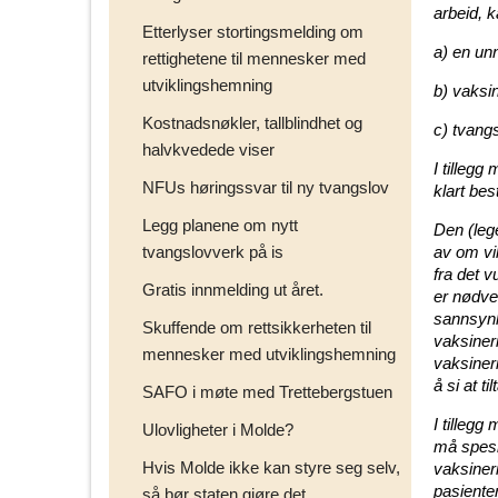
arbeid, k
Etterlyser stortingsmelding om
a) en unn
rettighetene til mennesker med
utviklingshemning
b) vaksi
Kostnadsnøkler, tallblindhet og
c) tvangs
halvkvedede viser
I tilleg
NFUs høringssvar til ny tvangslov
klart bes
Legg planene om nytt
Den (lege
tvangslovverk på is
av om vi
fra det 
Gratis innmelding ut året.
er nødve
sannsynl
Skuffende om rettsikkerheten til
vaksiner
mennesker med utviklingshemning
vaksineri
å si at t
SAFO i møte med Trettebergstuen
I tilleg
Ulovligheter i Molde?
må spesie
Hvis Molde ikke kan styre seg selv,
vaksiner
pasiente
så bør staten gjøre det