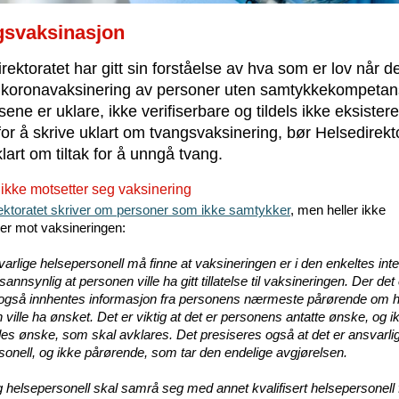
gsvaksinasjon
rektoratet har gitt sin forståelse av hva som er lov når d
r koronavaksinering av personer uten samtykkekompetan
ene er uklare, ikke verifiserbare og tildels ikke eksistere
for å skrive uklart om tvangsvaksinering, bør Helsedirekt
klart om tiltak for å unngå tvang.
ikke motsetter seg vaksinering
ektoratet skriver om personer som ikke samtykker
, men heller ikke
rer mot vaksineringen:
varlige helsepersonell må finne at vaksineringen er i den enkeltes int
 sannsynlig at personen ville ha gitt tillatelse til vaksineringen. Der det
 også innhentes informasjon fra personens nærmeste pårørende om 
ville ha ønsket. Det er viktig at det er personens antatte ønske, og i
es ønske, som skal avklares. Det presiseres også at det er ansvarli
sonell, og ikke pårørende, som tar den endelige avgjørelsen.
g helsepersonell skal samrå seg med annet kvalifisert helsepersonell 