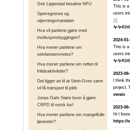
Geir Lippestad besøker NFU
This is a
users in
Sperregrense og
기
utjevningsmandater
누누티비
Hva vil partiene gjøre med
institusjonsbyggingen?
2024-01
This is a
Hva mener partiene om
users in
selvbestemmelse?
누누티비
Hva mener partiene om retten til
fritidsaktiviteter?
2023-06
I think t
Det ligger an til at Stein-Oves sønn
project.
vil få transport til jobb
owais
Jonas Gahr Støre lover å gjøre
CRPD til norsk lov!
2023-06
Hi I fou
Hva mener partiene om mangelfulle
https:/
tjenester?