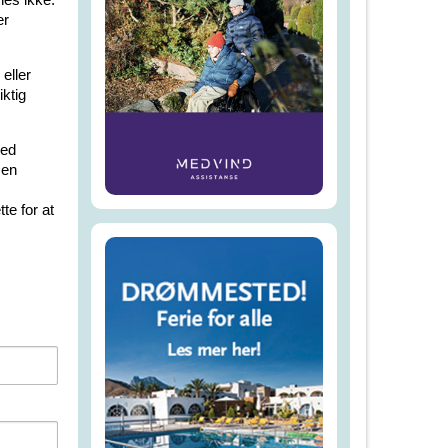
er
eller
iktig
med
Men
te for at