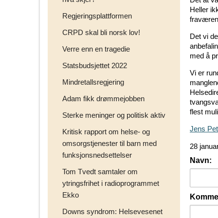
Heller i
Regjeringsplattformen
fraværen
CRPD skal bli norsk lov!
Det vi de
anbefalin
Verre enn en tragedie
med å pr
Statsbudsjettet 2022
Vi er ru
Mindretallsregjering
manglen
Helsedir
Adam fikk drømmejobben
tvangsva
flest mu
Sterke meninger og politisk aktiv
Jens Pet
Kritisk rapport om helse- og
omsorgstjenester til barn med
28 janua
funksjonsnedsettelser
Navn:
Tom Tvedt samtaler om
ytringsfrihet i radioprogrammet
Ekko
Kommen
Downs syndrom: Helsevesenet