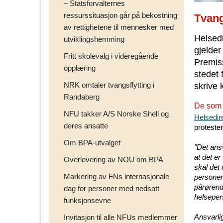
– Statsforvalternes
ressurssituasjon går på bekostning
Tvan
av rettighetene til mennesker med
Helsedi
utviklingshemming
gjelde
Fritt skolevalg i videregående
Premiss
opplæring
stedet 
NRK omtaler tvangsflytting i
skrive 
Randaberg
De som 
NFU takker A/S Norske Shell og
Helsedir
deres ansatte
proteste
Om BPA-utvalget
"Det ans
at det er
Overlevering av NOU om BPA
skal det
Markering av FNs internasjonale
personen 
pårørend
dag for personer med nedsatt
helseper
funksjonsevne
Ansvarli
Invitasjon til alle NFUs medlemmer