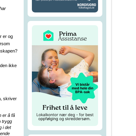
har
r er og
dersom
nskapen?
 den ikke
 skriver
n er å få
 trygg
 i det
pende