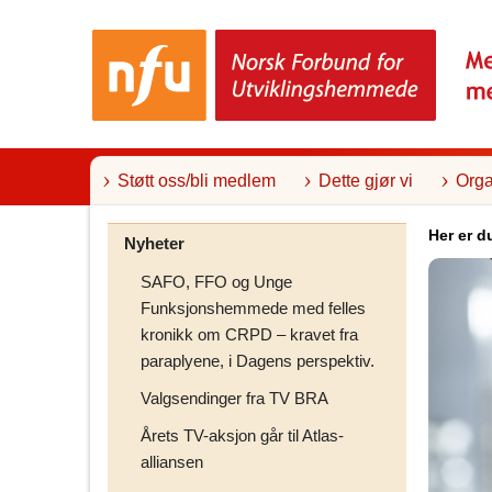
T
i
l
i
n
n
h
o
l
Støtt oss/bli medlem
Dette gjør vi
Orga
d
Her er d
Nyheter
SAFO, FFO og Unge
Funksjonshemmede med felles
kronikk om CRPD – kravet fra
paraplyene, i Dagens perspektiv.
Valgsendinger fra TV BRA
Årets TV-aksjon går til Atlas-
alliansen