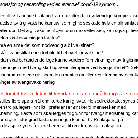
isolasjon og behandling ved en eventuell covid-19 sykdom".
er tillitsskapende tiltak og hvem besitter den nødvendige kompetans
atelse av å gi vaksine kan utvilsomt gi helseskade hvis en blir smittet,
eller dør. Det å gi vaksine til dem som motsetter seg, kan også gi he
dan skal avveiningen foretas?
må en anse det som nødvendig å bli vaksinert?
står tvangstiltakene i forhold til behovet for vaksine?
dan skal behandlende lege kunne vurdere "om virkningen av å gjen
ineringen med tvang klart oppveie ulempene ved tvangstiltaket"? Sel
ineprodusentene gir ingen dokumentasjon eller registrering av negati
ninger av tvangsvaksinering.
ektoratet bør vri fokus til hvordan en kan unngå tvangsvaksiner
stilles flere spørsmål enn lærde kan gi svar. Helsedirektoratet synes 
en tro på legers innsikt i preferanser ønsker til mennesker med
gshemning. Fakta som skal legges til grunn før tvangsmedisinering ka
res, er i stor grad fakta som ingen kjenner til. Reaksjoner på
dikasjon synes å være berenset til rent kropslige reaksjoner.
aksinen ikke er testet ut på personer uten samtykkekompetanse, nev