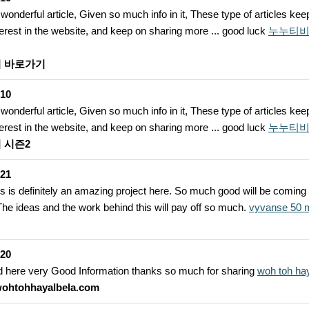
 wonderful article, Given so much info in it, These type of articles kee
terest in the website, and keep on sharing more ... good luck
누누티비
 바로가기
-10
 wonderful article, Given so much info in it, These type of articles kee
terest in the website, and keep on sharing more ... good luck
누누티비
 시즌2
-21
his is definitely an amazing project here. So much good will be coming
 The ideas and the work behind this will pay off so much.
vyvanse 50 m
-20
nd here very Good Information thanks so much for sharing
woh toh hay
/wohtohhayalbela.com