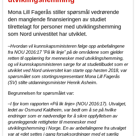
Mona Lill Fagerås stiller spørsmål vedrørende
den manglende finansieringen av studiet
tilrettelagt for personer med utviklingshemming
som Nord univestitet har utviklet.
–
Hvordan vil kunnskapsministeren følge opp anbefalingene
fra NOU 2016:17 "På lik linje" på de områdene som gjelder
retten til opplæring for mennesker med utviklingshemming,
og vil kunnskapsministeren sørge for at studietilbudet som er
utviklet ved Nord universitet kan starte opp høsten 2018, var
spørsmålet som stortingsrepresentant Mona Lill Fagerås
(SV) stilte utdanningsminister
Henrik Asheim
.
Begrunnelsen for spørsmålet var:
–I fjor kom rapporten «På lik linje» (NOU 2016:17). Utvalget,
ledet av Osmund Kaldheim, var bedt om å se på hvilke
endringer som er nødvendige for å sikre oppfyllelsen av
grunnleggende rettigheter til mennesker med
utviklingshemming i Norge. En av anbefalingene fra utvalget
var at «det settes i gang forsøksordninger med et særlig