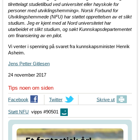
tilrettelagt studietilbud ved universitet eller høyskole for
personer med utviklingshemming». Norsk Forbund for
Utviklingshemmede (NFU) har støttet opprettelsen av et slikt
studium. Jeg er kjent med at Nord universitetet har
utarbeidet et slikt studium, og søkt Kunnskapsdepartementet
om finansiering av en pilot.
Vi venter i spenning på svaret fra kunnskapsminister Henrik
Asheim.
Jens Petter Gitlesen
24 november 2017
Tips noen om siden
T
Facebook
T
Twitter
Skrive ut
i
i
Støtt NFU
vipps #90501
p
p
s
s
d
d
i
i