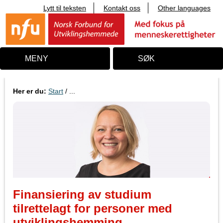
Lytt til teksten
Kontakt oss
Other languages
T
i
l
i
n
n
MENY
SØK
h
o
l
d
Her er du:
Start
/ ...
Finansiering av studium
tilrettelagt for personer med
utviklingshemming