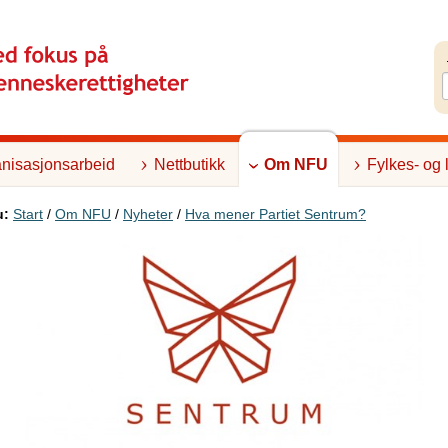
nisasjonsarbeid
Nettbutikk
Om NFU
Fylkes- og 
u:
Start
/
Om NFU
/
Nyheter
/
Hva mener Partiet Sentrum?