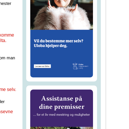
nester
 å komme
lta.
lv om man
me selv.
ler
nsevne