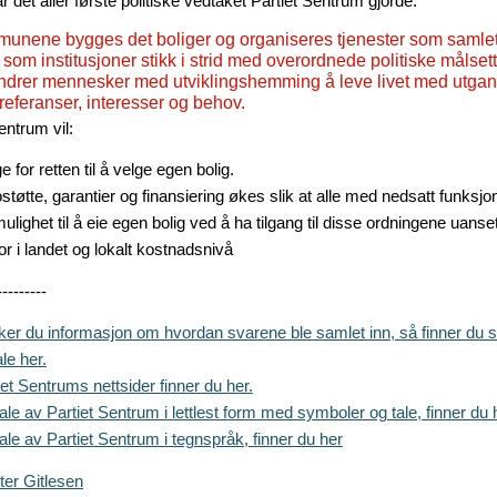
r det aller første politiske vedtaket Partiet Sentrum gjorde.
mmunene bygges det boliger og organiseres tjenester som samle
 som institusjoner stikk i strid med overordnede politiske målsett
indrer mennesker med utviklingshemming å leve livet med utga
referanser, interesser og behov.
entrum vil:
 for retten til å velge egen bolig.
ostøtte, garantier og finansiering økes slik at alle med nedsatt funksj
mulighet til å eie egen bolig ved å ha tilgang til disse ordningene uanse
or i landet og lokalt kostnadsnivå
---------
er du informasjon om hvordan svarene ble samlet inn, så finner du s
le her.
iet Sentrums nettsider finner du her.
le av Partiet Sentrum i lettlest form med symboler og tale, finner du 
le av Partiet Sentrum i tegnspråk, finner du her
ter Gitlesen