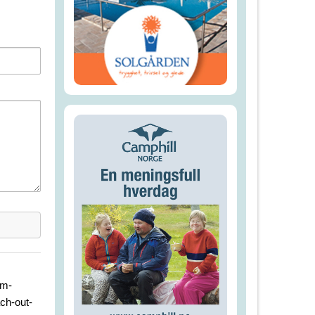
om-
ch-out-