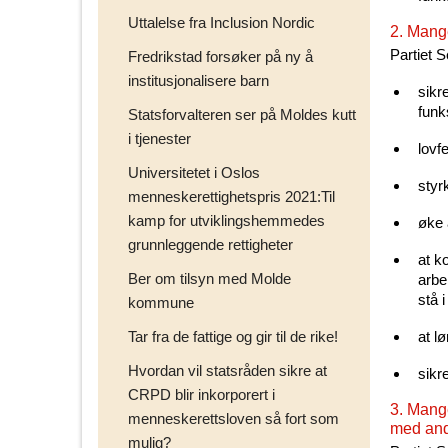
Uttalelse fra Inclusion Nordic
2. Mang
Partiet S
Fredrikstad forsøker på ny å
institusjonalisere barn
sikr
funk
Statsforvalteren ser på Moldes kutt
i tjenester
lovfe
Universitetet i Oslos
styr
menneskerettighetspris 2021:Til
kamp for utviklingshemmedes
øke 
grunnleggende rettigheter
at k
Ber om tilsyn med Molde
arbe
stå 
kommune
Tar fra de fattige og gir til de rike!
at l
Hvordan vil statsråden sikre at
sikr
CRPD blir inkorporert i
3. Mange
menneskerettsloven så fort som
med and
mulig?