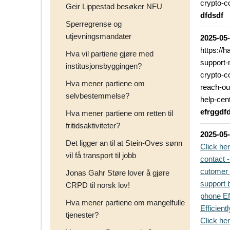
crypto-
Geir Lippestad besøker NFU
dfdsdf
Sperregrense og
utjevningsmandater
2025-05
https://
Hva vil partiene gjøre med
support-
institusjonsbyggingen?
crypto-c
Hva mener partiene om
reach-ou
selvbestemmelse?
help-cen
efrggdf
Hva mener partiene om retten til
fritidsaktiviteter?
2025-05
Det ligger an til at Stein-Oves sønn
Click he
vil få transport til jobb
contact 
cutomer 
Jonas Gahr Støre lover å gjøre
support b
CRPD til norsk lov!
phone Eff
Hva mener partiene om mangelfulle
Efficientl
tjenester?
Click he