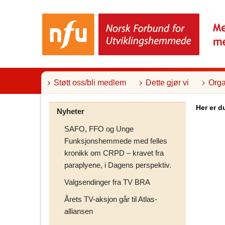
T
i
l
i
n
n
h
o
l
Støtt oss/bli medlem
Dette gjør vi
Orga
d
Her er d
Nyheter
SAFO, FFO og Unge
Funksjonshemmede med felles
kronikk om CRPD – kravet fra
paraplyene, i Dagens perspektiv.
Valgsendinger fra TV BRA
Årets TV-aksjon går til Atlas-
alliansen