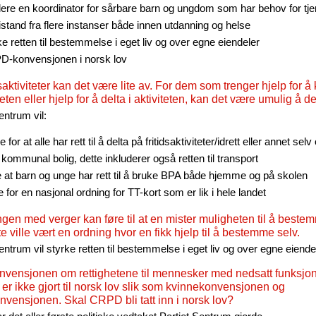
lere en koordinator for sårbare barn og ungdom som har behov for tje
istand fra flere instanser både innen utdanning og helse
ke retten til bestemmelse i eget liv og over egne eiendeler
-konvensjonen i norsk lov
dsaktiviteter kan det være lite av. For dem som trenger hjelp for
iteten eller hjelp for å delta i aktiviteten, kan det være umulig å de
entrum vil:
 for at alle har rett til å delta på fritidsaktiviteter/idrett eller annet se
i kommunal bolig, dette inkluderer også retten til transport
e at barn og unge har rett til å bruke BPA både hjemme og på skolen
e for en nasjonal ordning for TT-kort som er lik i hele landet
gen med verger kan føre til at en mister muligheten til å bestem
e ville vært en ordning hvor en fikk hjelp til å bestemme selv.
entrum vil styrke retten til bestemmelse i eget liv og over egne eiende
nvensjonen om rettighetene til mennesker med nedsatt funksjo
r ikke gjort til norsk lov slik som kvinnekonvensjonen og
vensjonen. Skal CRPD bli tatt inn i norsk lov?