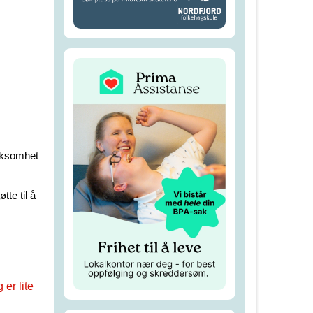
irksomhet
te til å
 er lite