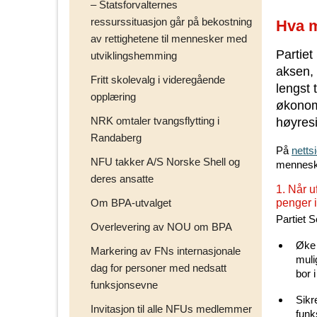
– Statsforvalternes
ressurssituasjon går på bekostning
Hva m
av rettighetene til mennesker med
Partiet
utviklingshemming
aksen, 
Fritt skolevalg i videregående
lengst 
opplæring
økonomi
NRK omtaler tvangsflytting i
høyresi
Randaberg
På
netts
NFU takker A/S Norske Shell og
menneske
deres ansatte
1. Når u
Om BPA-utvalget
penger 
Partiet S
Overlevering av NOU om BPA
Øke 
Markering av FNs internasjonale
muli
dag for personer med nedsatt
bor 
funksjonsevne
Sikr
Invitasjon til alle NFUs medlemmer
funk