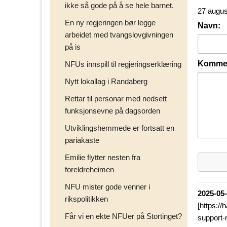
ikke så gode på å se hele barnet.
27 augus
En ny regjeringen bør legge
Navn:
arbeidet med tvangslovgivningen
på is
Kommen
NFUs innspill til regjeringserklæring
Nytt lokallag i Randaberg
Rettar til personar med nedsett
funksjonsevne på dagsorden
Utviklingshemmede er fortsatt en
pariakaste
Emilie flytter nesten fra
foreldreheimen
NFU mister gode venner i
2025-05
rikspolitikken
[https:/
Får vi en ekte NFUer på Stortinget?
support-