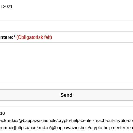
t 2021
tere:*
(Obligatorisk felt)
-10
/hackmd.io/@bappawazirishole/crypto-help-center-reach-out-crypto-c
number](https://hackmd.io/@bappawazirishole/crypto-help-center-rea