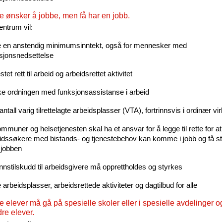
e ønsker å jobbe, men få har en jobb.
entrum vil:
e en anstendig minimumsinntekt, også for mennesker med
sjonsnedsettelse
stet rett til arbeid og arbeidsrettet aktivitet
ke ordningen med funksjonsassistanse i arbeid
antall varig tilrettelagte arbeidsplasser (VTA), fortrinnsvis i ordinær v
ommuner og helsetjenesten skal ha et ansvar for å legge til rette for at
idssøkere med bistands- og tjenestebehov kan komme i jobb og få støt
i jobben
ønnstilskudd til arbeidsgivere må opprettholdes og styrkes
e arbeidsplasser, arbeidsrettede aktiviteter og dagtilbud for alle
 elever må gå på spesielle skoler eller i spesielle avdelinger og
re elever.