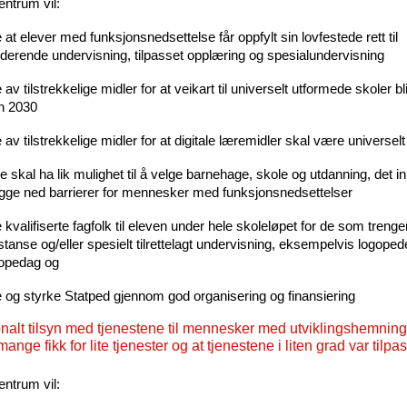
entrum vil:
e at elever med funksjonsnedsettelse får oppfylt sin lovfestede rett til
uderende undervisning, tilpasset opplæring og spesialundervisning
 av tilstrekkelige midler for at veikart til universelt utformede skoler bli
n 2030
e av tilstrekkelige midler for at digitale læremidler skal være universel
lle skal ha lik mulighet til å velge barnehage, skole og utdanning, det 
gge ned barrierer for mennesker med funksjonsnedsettelser
e kvalifiserte fagfolk til eleven under hele skoleløpet for de som trenge
stanse og/eller spesielt tilrettelagt undervisning, eksempelvis logoped
opedag og
e og styrke Statped gjennom god organisering og finansiering
nalt tilsyn med tjenestene til mennesker med utviklingshemning
 mange fikk for lite tjenester og at tjenestene i liten grad var tilp
entrum vil: