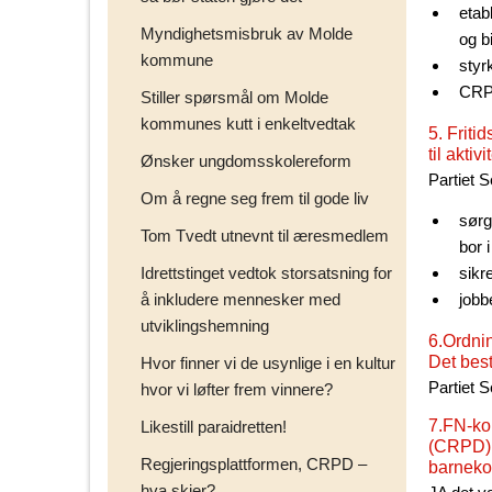
etab
Myndighetsmisbruk av Molde
og b
kommune
styr
CRPD
Stiller spørsmål om Molde
kommunes kutt i enkeltvedtak
5. Friti
til aktiv
Ønsker ungdomsskolereform
Partiet S
Om å regne seg frem til gode liv
sørge
Tom Tvedt utnevnt til æresmedlem
bor 
Idrettstinget vedtok storsatsning for
sikr
å inkludere mennesker med
jobb
utviklingshemning
6.Ordnin
Det best
Hvor finner vi de usynlige i en kultur
Partiet S
hvor vi løfter frem vinnere?
7.FN-ko
Likestill paraidretten!
(CRPD) e
Regjeringsplattformen, CRPD –
barnekon
hva skjer?