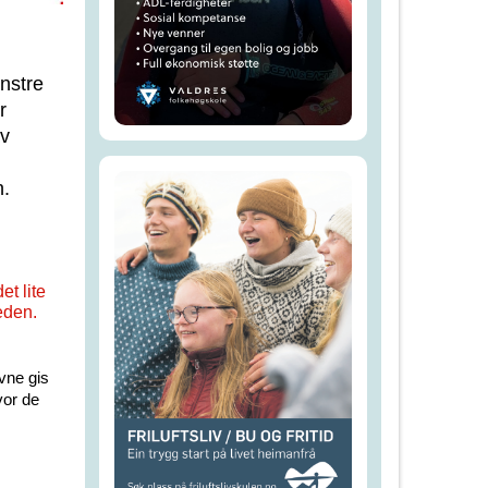
enstre
r
av
n.
et lite
eden.
evne gis
vor de