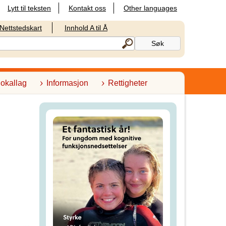
Lytt til teksten
Kontakt oss
Other languages
Nettstedskart
Innhold A til Å
lokallag
Informasjon
Rettigheter