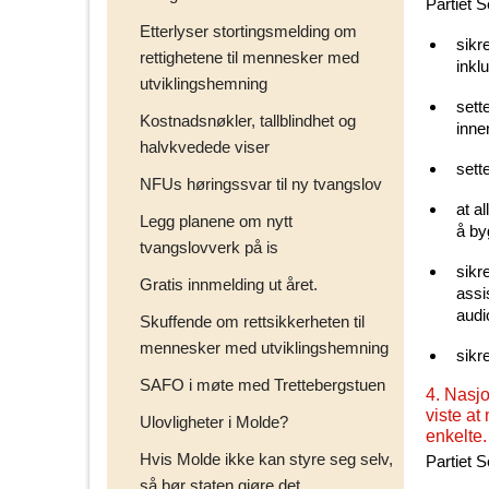
Partiet S
Etterlyser stortingsmelding om
sikr
rettighetene til mennesker med
inkl
utviklingshemning
sette
Kostnadsnøkler, tallblindhet og
inne
halvkvedede viser
sett
NFUs høringssvar til ny tvangslov
at a
Legg planene om nytt
å by
tvangslovverk på is
sikr
Gratis innmelding ut året.
assi
audi
Skuffende om rettsikkerheten til
mennesker med utviklingshemning
sikr
SAFO i møte med Trettebergstuen
4. Nasjo
viste at
Ulovligheter i Molde?
enkelte.
Hvis Molde ikke kan styre seg selv,
Partiet S
så bør staten gjøre det