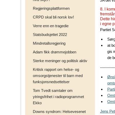
JA det va
Regjeringsplattformen
8. I ko
fremstår
CRPD skal bli norsk lov!
Dette h
i egne p
Verre enn en tragedie
Partiet S
Statsbudsjettet 2022
Sørge
Mindretallsregjering
at b
gis 
Adam fikk drømmejobben
de b
Sterke meninger og politisk aktiv
-----------
Kritisk rapport om helse- og
omsorgstjenester til barn med
Ønsk
funksjonsnedsettelser
omta
Part
Tom Tvedt samtaler om
Omta
ytringsfrihet i radioprogrammet
Omta
Ekko
Jens Pet
Downs syndrom: Helsevesenet