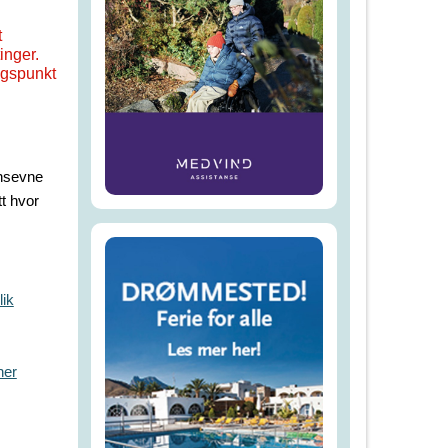
t
inger.
ngspunkt
onsevne
tt hvor
lik
her