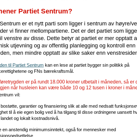
ener Partiet Sentrum?
 Sentrum er et nytt parti som ligger i sentrum av høyre/v
der vi finner mellompartiene. Det er det partiet som ligge
til venstre av disse. Dette betyr at partiet er mer opptatt 
sk utjevning og av offentlig planlegging og kontroll enn
den, men mindre opptatt av slike saker enn venstreside
iden til Partiet Sentrum
kan en lese at partiet bygger sin politikk på
rettighetene og FNs bærekraftsmål.
føretrygden er på rundt 18.000 kroner utbetalt i måneden, så er d
igjen når husleien kan være både 10 og 12 tusen i kroner i mån
entrum vil:
bostøtte, garantier og finansiering slik at alle med nedsatt funksjons
ghet til å eie egen bolig ved å ha tilgang til disse ordningene uansett h
i landet og lokalt kostnadsnivå.
e en anstendig minimumsinntekt, også for mennesker med
sjonsnedsettelse