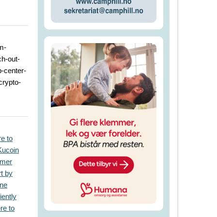
m-
h-out-
-center-
crypto-
re to
 Kucoin
omer
t by
one
iently
re to