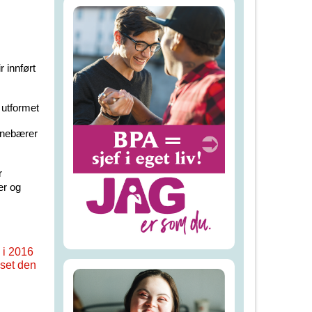
r innført
t utformet
innebærer
r
er og
 i 2016
asset den