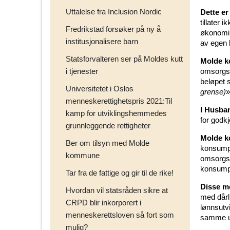
Uttalelse fra Inclusion Nordic
Dette er
tillater 
Fredrikstad forsøker på ny å
økonomi 
institusjonalisere barn
av egen b
Statsforvalteren ser på Moldes kutt
Molde 
i tjenester
omsorgsbo
beløpet 
Universitetet i Oslos
grense)
»
menneskerettighetspris 2021:Til
I Husba
kamp for utviklingshemmedes
for godkj
grunnleggende rettigheter
Molde 
Ber om tilsyn med Molde
konsumpr
kommune
omsorgsbo
konsump
Tar fra de fattige og gir til de rike!
Disse m
Hvordan vil statsråden sikre at
med dårl
CRPD blir inkorporert i
lønnsutv
menneskerettsloven så fort som
samme ut
mulig?