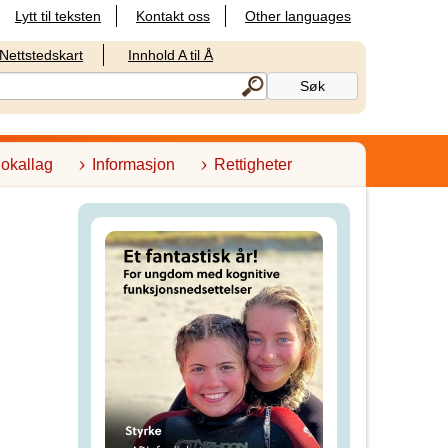
Lytt til teksten
Kontakt oss
Other languages
Nettstedskart
Innhold A til Å
lokallag
Informasjon
Rettigheter