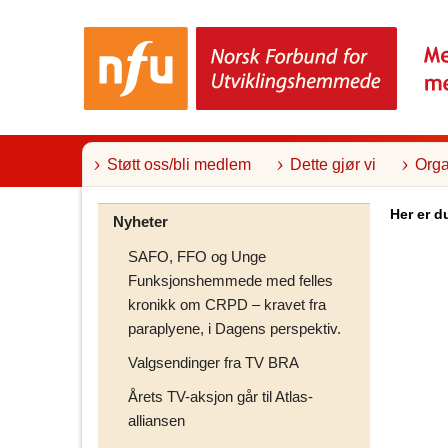
T
i
l
i
n
n
h
o
l
Støtt oss/bli medlem
Dette gjør vi
Orga
d
Her er d
Nyheter
SAFO, FFO og Unge
Funksjonshemmede med felles
kronikk om CRPD – kravet fra
paraplyene, i Dagens perspektiv.
Valgsendinger fra TV BRA
Årets TV-aksjon går til Atlas-
alliansen