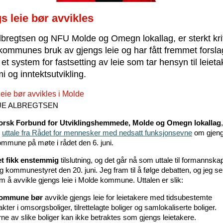
s leie bør avvikles
lbregtsen og NFU Molde og Omegn lokallag, er sterkt kriti
kommunes bruk av gjengs leie og har fått fremmet forsl
 et system for fastsetting av leie som tar hensyn til leiet
 og inntektsutvikling.
eie bør avvikles i Molde
JE ALBREGTSEN
orsk Forbund for Utviklingshemmede, Molde og Omegn lokallag
l
uttale fra Rådet for mennesker med nedsatt funksjonsevne
om gjengs
mmune på møte i rådet den 6. juni.
et fikk enstemmig
tilslutning, og det går nå som uttale til formannska
og kommunestyret den 20. juni. Jeg fram til å følge debatten, og jeg ser
m å avvikle gjengs leie i Molde kommune. Uttalen er slik:
kommune bør
avvikle gjengs leie for leietakere med tidsubestemte
akter i omsorgsboliger, tilrettelagte boliger og samlokaliserte boliger.
rne av slike boliger kan ikke betraktes som gjengs leietakere.