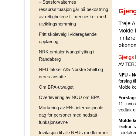
– Statsforvalternes
ressurssituasjon går på bekostning
Gjeng
av rettighetene til mennesker med
Treje A
utviklingshemming
Molde 
Fritt skolevalg i videregående
innføre
opplæring
økonomi
NRK omtaler tvangsflytting i
Gjengs l
Randaberg
AV TER
NFU takker A/S Norske Shell og
NFU
- N
deres ansatte
forslag ti
Om BPA-utvalget
Molde ko
Overlevering av NOU om BPA
Forslag
11. juni 
Markering av FNs internasjonale
vedtak o
dag for personer med nedsatt
Molde 
funksjonsevne
leiekontr
Invitasjon til alle NFUs medlemmer
Leietake