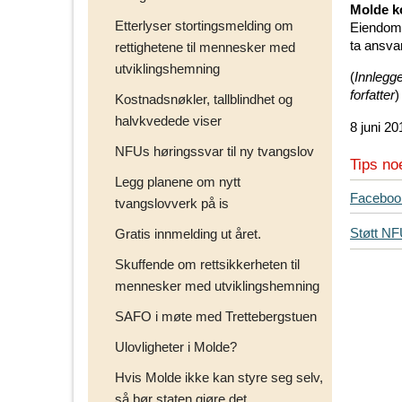
Molde 
Etterlyser stortingsmelding om
Eiendom 
ta ansvar
rettighetene til mennesker med
utviklingshemning
(
Innlegge
forfatter
)
Kostnadsnøkler, tallblindhet og
halvkvedede viser
8 juni 20
NFUs høringssvar til ny tvangslov
Tips no
Legg planene om nytt
T
Faceboo
tvangslovverk på is
i
Støtt N
Gratis innmelding ut året.
p
s
Skuffende om rettsikkerheten til
d
mennesker med utviklingshemning
i
SAFO i møte med Trettebergstuen
n
e
Ulovligheter i Molde?
v
e
Hvis Molde ikke kan styre seg selv,
n
så bør staten gjøre det