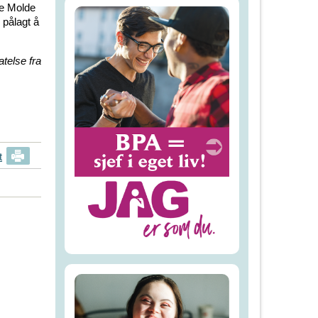
øre Molde
 pålagt å
atelse fra
t