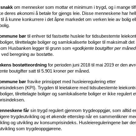
 snakk
om mennesker som mottar et minimum i trygd, og i mange tilfe
ikke deres økonomi å betale for gjengs leie. Disse menneskene har hell
til å kunne konkurrere i det åpne markedet om verken leie av bolig el
olig.
kommune bør
til enhver tid fastsette husleie for tidsubestemte leiekont
liger, tilrettelagte boliger og samlokaliserte boliger til maksimalt d
som Husbanken legger til grunn som «
godkjente boutgifter per måned
 ved beregning av bostøtte.
nkens bostøtteordning
for perioden juni 2018 til mai 2019 er den øv
ente boutgifter satt til 5.901 kroner per måned.
kommune bør
fravike prinsippet med husleieregulering etter
isindeksen (KPI). Trygden til leietakere med tidsubestemte leiekontra
liger, tilrettelagte boliger og samlokaliserte boliger er ikke regulert e
risindeksen.
enneskene får
sin trygd regulert gjennom trygdeoppgjør, som alltid 
igere trygdeutvikling og et økende etterslep når en sammenlikner m
ikling og utvikling av konsumprisindeks. Husleiereguleringene bør der
vikling som trygdeoppgjørene.