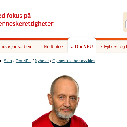
nisasjonsarbeid
Nettbutikk
Om NFU
Fylkes- og 
u:
Start
/
Om NFU
/
Nyheter
/
Gjengs leie bør avvikles