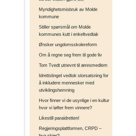
n
Myndighetsmisbruk av Molde
e
kommune
r
p
Stiller spørsmål om Molde
å
kommunes kutt i enkeltvedtak
Ønsker ungdomsskolereform
Om å regne seg frem til gode liv
Tom Tvedt utnevnt til æresmedlem
Idrettstinget vedtok storsatsning for
å inkludere mennesker med
utviklingshemning
Hvor finner vi de usynlige i en kultur
hvor vi løfter frem vinnere?
Likestill paraidretten!
Regjeringsplattformen, CRPD –
hva skjer?