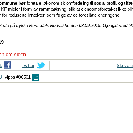
kommune bør
foreta ei økonomisk omfordeling til sosial profil, og tilf
KF midler i form av rammeøkning, slik at eiendomsforetaket ikke blir
 for reduserte inntekter, som følge av de foreslåtte endringene.
t sto på trykk i Romsdals Budstikke den 08.09.2019. Gjengitt med till
19
en om siden
k
T
Twitter
Skrive u
i
FU
vipps #90501
p
s
d
i
n
e
v
e
n