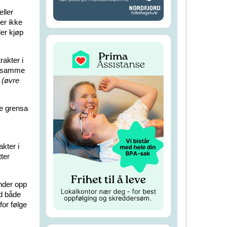
ller
er ikke
ler kjøp
rakter i
et samme
 (øvre
re grensa
kter i
tter
ender opp
ed både
for følge