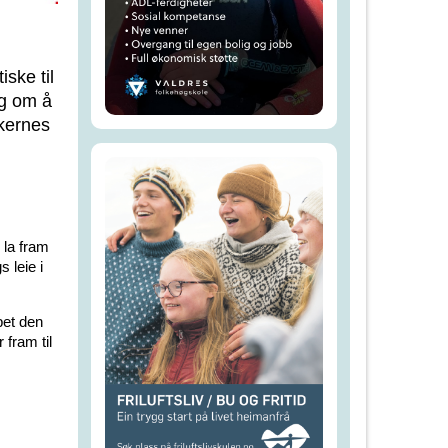
ske til
ag om å
akernes
, la fram
 leie i
pet den
 fram til