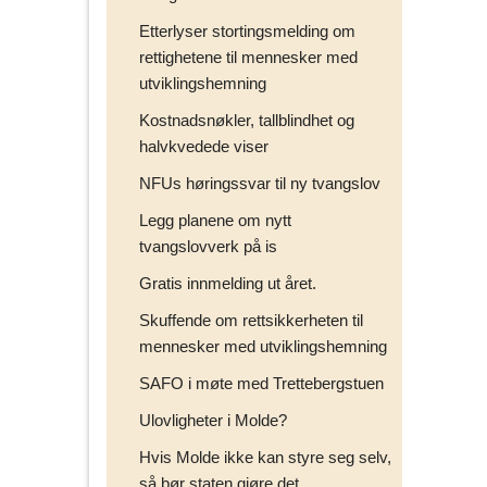
Etterlyser stortingsmelding om
rettighetene til mennesker med
utviklingshemning
Kostnadsnøkler, tallblindhet og
halvkvedede viser
NFUs høringssvar til ny tvangslov
Legg planene om nytt
tvangslovverk på is
Gratis innmelding ut året.
Skuffende om rettsikkerheten til
mennesker med utviklingshemning
SAFO i møte med Trettebergstuen
Ulovligheter i Molde?
Hvis Molde ikke kan styre seg selv,
så bør staten gjøre det