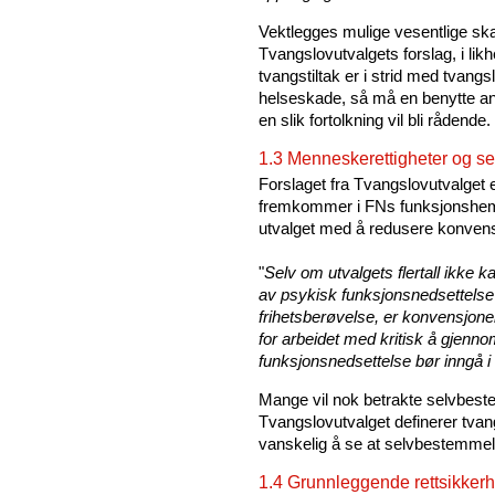
Vektlegges mulige vesentlige ska
Tvangslovutvalgets forslag, i lik
tvangstiltak er i strid med tvang
helseskade, så må en benytte andre
en slik fortolkning vil bli rådende.
1.3 Menneskerettigheter og s
Forslaget fra Tvangslovutvalget e
fremkommer i FNs funksjonshem
utvalget med å redusere konvensj
"
Selv om utvalgets flertall ikke k
av psykisk funksjonsnedsettelse s
frihetsberøvelse, er konvensjone
for arbeidet med kritisk å gjenn
funksjonsnedsettelse bør inngå i
Mange vil nok betrakte selvbes
Tvangslovutvalget definerer tvang
vanskelig å se at selvbestemmel
1.4 Grunnleggende rettsikkerh