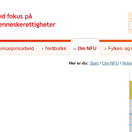
nisasjonsarbeid
Nettbutikk
Om NFU
Fylkes- og 
Her er du:
Start
/
Om NFU
/
Nyhe