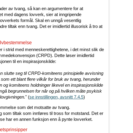
der av tvang, så kan en argumentere for at
het med dagens lovverk, sier at inngripende
slovverkets formål. Skal en unngå vesentlig
 tiltak enn tvang. Det er imidlertid illusorisk å tro at
elvbestemmelse
r i strid med menneskerettighetene, i det minst slik de
medekonvensjon (CRPD). Dette løser imidlertid
onen til en inspirasjonskilde:
an slutte seg til CRPD-komiteens prinsipielle avvisning
om ett blant flere vilkår for bruk av tvang, herunder
n og komiteens holdninger likevel en inspirasjonskilde
omgå begrunnelsen for når og på hvilken måte psykisk
 lovgivningen.
" (
se innstillingen, avsnitt 7.4.5
)
temmelse som det motsatte av tvang.
 som tiltak som innføres til tross for motstand. Det er
se har en annen funksjon enn å pynte lovverket.
etsprinsipper