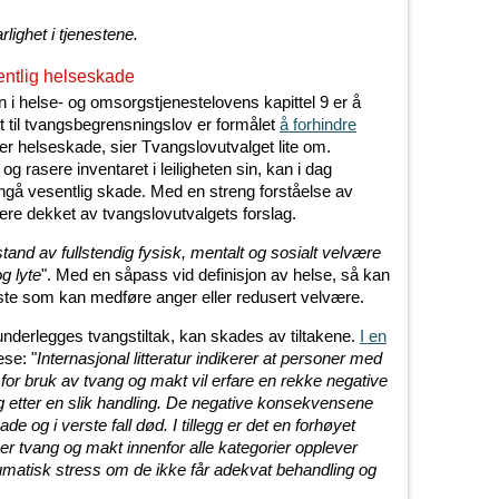
lighet i tjenestene.
sentlig helseskade
i helse- og omsorgstjenestelovens kapittel 9 er å
et til tvangsbegrensningslov er formålet
å forhindre
r helseskade, sier Tvangslovutvalget lite om.
asere inventaret i leiligheten sin, kan i dag
nngå vesentlig skade. Med en streng forståelse av
 være dekket av tvangslovutvalgets forslag.
lstand av fullstendig fysisk, mentalt og sosialt velvære
g lyte
". Med en såpass vid definisjon av helse, så kan
ste som kan medføre anger eller redusert velvære.
underlegges tvangstiltak, kan skades av tiltakene.
I en
ese: "
Internasjonal litteratur indikerer at personer med
or bruk av tvang og makt vil erfare en rekke negative
g etter en slik handling. De negative konsekvensene
e og i verste fall død. I tillegg er det en forhøyet
er tvang og makt innenfor alle kategorier opplever
umatisk stress om de ikke får adekvat behandling og