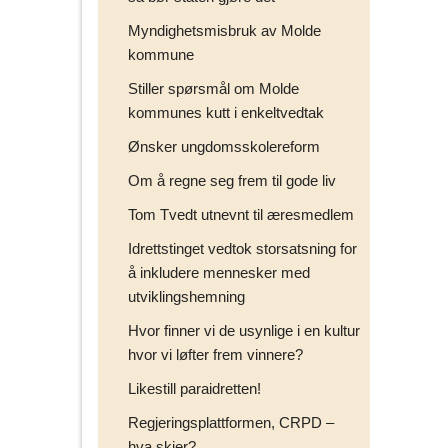
Myndighetsmisbruk av Molde
kommune
Stiller spørsmål om Molde
kommunes kutt i enkeltvedtak
Ønsker ungdomsskolereform
Om å regne seg frem til gode liv
Tom Tvedt utnevnt til æresmedlem
Idrettstinget vedtok storsatsning for
å inkludere mennesker med
utviklingshemning
Hvor finner vi de usynlige i en kultur
hvor vi løfter frem vinnere?
Likestill paraidretten!
Regjeringsplattformen, CRPD –
hva skjer?