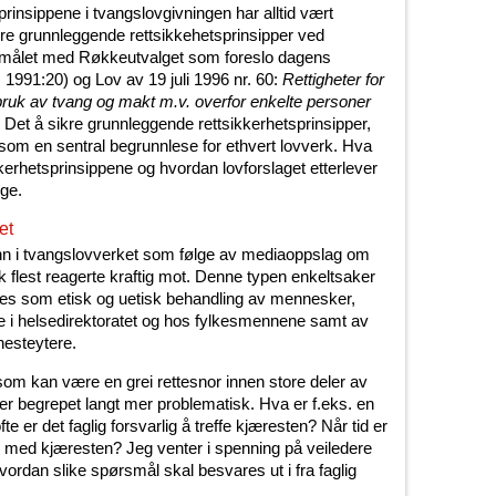
rinsippene i tvangslovgivningen har alltid vært
ikre grunnleggende rettsikkehetsprinsipper ved
emålet med Røkkeutvalget som foreslo dagens
1991:20) og Lov av 19 juli 1996 nr. 60:
Rettigheter for
bruk av tvang og makt m.v. overfor enkelte personer
. Det å sikre grunnleggende rettsikkerhetsprinsipper,
es som en sentral begrunnlese for ethvert lovverk. Hva
erhetsprinsippene og hvordan lovforslaget etterlever
ige.
et
m inn i tvangslovverket som følge av mediaoppslag om
k flest reagerte kraftig mot. Denne typen enkeltsaker
egnes som etisk og uetisk behandling av mennesker,
ene i helsedirektoratet og hos fylkesmennene samt av
nesteytere.
 som kan være en grei rettesnor innen store deler av
r begrepet langt mer problematisk. Hva er f.eks. en
te er det faglig forsvarlig å treffe kjæresten? Når tid er
er med kjæresten? Jeg venter i spenning på veiledere
vordan slike spørsmål skal besvares ut i fra faglig