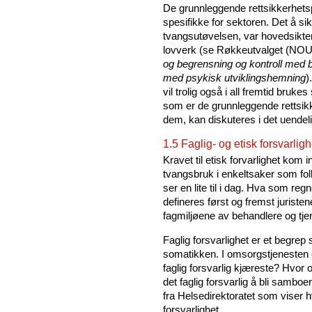
De grunnleggende rettsikkerhetsp
spesifikke for sektoren. Det å s
tvangsutøvelsen, var hovedsikt
lovverk (se Røkkeutvalget (NOU 
og begrensning og kontroll med 
med psykisk utviklingshemning
)
vil trolig også i all fremtid bruk
som er de grunnleggende rettsikk
dem, kan diskuteres i det uendel
1.5 Faglig- og etisk forsvarligh
Kravet til etisk forvarlighet ko
tvangsbruk i enkeltsaker som fol
ser en lite til i dag. Hva som r
defineres først og fremst jurist
fagmiljøene av behandlere og tje
Faglig forsvarlighet er et begrep
somatikken. I omsorgstjenesten e
faglig forsvarlig kjæreste? Hvor of
det faglig forsvarlig å bli sambo
fra Helsedirektoratet som viser h
forsvarlighet.