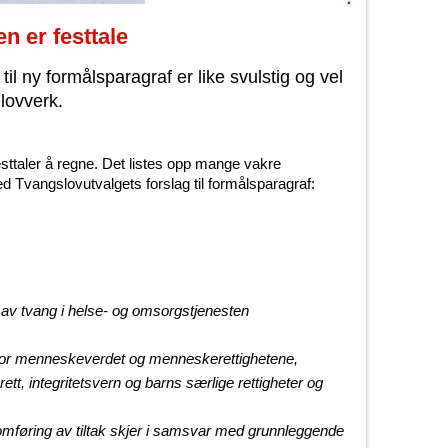
n er festtale
il ny formålsparagraf er like svulstig og vel
lovverk.
sttaler å regne. Det listes opp mange vakre
d Tvangslovutvalgets forslag til formålsparagraf:
av tvang i helse- og omsorgstjenesten
for menneskeverdet og menneskerettighetene,
t, integritetsvern og barns særlige rettigheter og
omføring av tiltak skjer i samsvar med grunnleggende