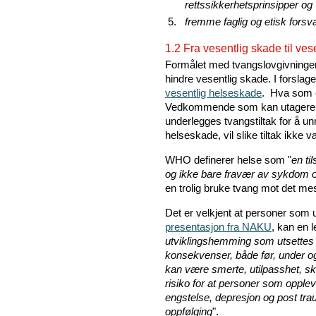
rettssikkerhetsprinsipper og
fremme faglig og etisk forsvar
1.2 Fra vesentlig skade til ve
Formålet med tvangslovgivningen 
hindre vesentlig skade. I forslag
vesentlig helseskade
. Hva som e
Vedkommende som kan utagere og r
underlegges tvangstiltak for å u
helseskade, vil slike tiltak ikke
WHO definerer helse som "
en ti
og ikke bare fravær av sykdom o
en trolig bruke tvang mot det me
Det er velkjent at personer som 
presentasjon fra NAKU
, kan en l
utviklingshemming som utsettes f
konsekvenser, både før, under o
kan være smerte, utilpasshet, skad
risiko for at personer som opplev
engstelse, depresjon og post tra
oppfølging
".