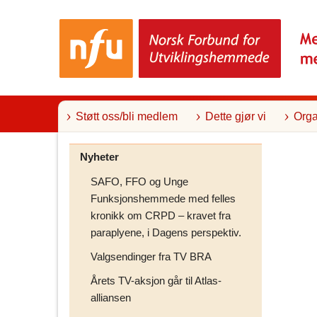
T
i
l
i
n
n
h
o
l
Støtt oss/bli medlem
Dette gjør vi
Orga
d
Nyheter
SAFO, FFO og Unge
Funksjonshemmede med felles
kronikk om CRPD – kravet fra
paraplyene, i Dagens perspektiv.
Valgsendinger fra TV BRA
Årets TV-aksjon går til Atlas-
alliansen