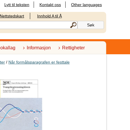
Lytt til teksten
Kontakt oss
Other languages
Nettstedskart
Innhold A til Å
lokallag
Informasjon
Rettigheter
ter
/
Når formålsparagrafen er festtale