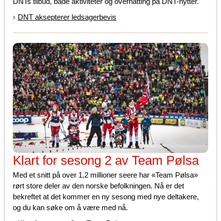
DNTs tilbud, både aktiviteter og overnatting på DNT-hytter.
DNT aksepterer ledsagerbevis
Klart for sesong 2 av Team Pølsa
Med et snitt på over 1,2 millioner seere har «Team Pølsa»
rørt store deler av den norske befolkningen. Nå er det
bekreftet at det kommer en ny sesong med nye deltakere,
og du kan søke om å være med nå.