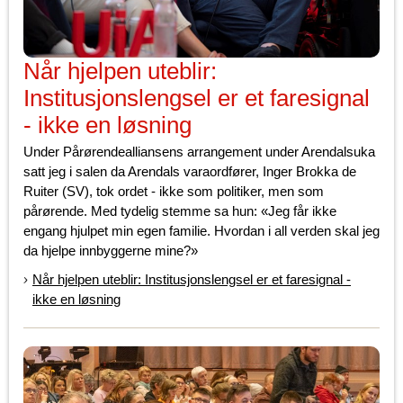
Når hjelpen uteblir:
Institusjonslengsel er et faresignal
- ikke en løsning
Under Pårørendealliansens arrangement under Arendalsuka
satt jeg i salen da Arendals varaordfører, Inger Brokka de
Ruiter (SV), tok ordet - ikke som politiker, men som
pårørende. Med tydelig stemme sa hun: «Jeg får ikke
engang hjulpet min egen familie. Hvordan i all verden skal jeg
da hjelpe innbyggerne mine?»
Når hjelpen uteblir: Institusjonslengsel er et faresignal -
ikke en løsning