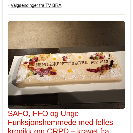
Valgsendinger fra TV BRA
SAFO, FFO og Unge
Funksjonshemmede med felles
kronikk om CRPD – kravet fra