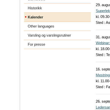
29.
augu
Historikk
Superle
kl. 09.30
Kalender
Sted : A
Other languages
Varsling og varslingsrutiner
31.
augu
Webinar: 
For presse
kl. 18.00
Sted : T
16.
sept
Mestrings
kl. 11.00
Sted : F
26.
sept
Ledersam