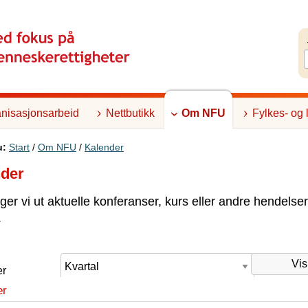
nisasjonsarbeid
Nettbutikk
Om NFU
Fylkes- og 
u:
Start
/
Om NFU
/
Kalender
nder
ger vi ut aktuelle konferanser, kurs eller andre hendelser
.
er
er