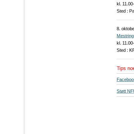
kl. 11.00
Sted : P
8.
oktobe
Mestrings
kl. 11.00
Sted : K
Tips no
T
Faceboo
i
Støtt N
p
s
d
i
n
e
v