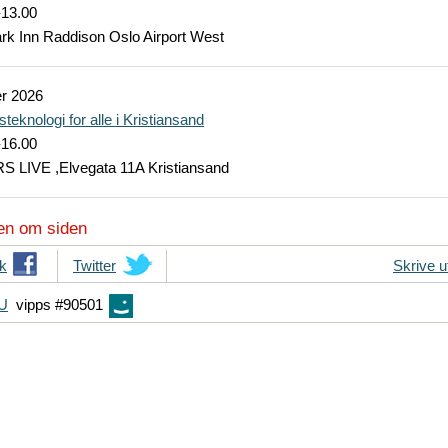
-13.00
ark Inn Raddison Oslo Airport West
r
2026
teknologi for alle i Kristiansand
-16.00
RS LIVE ,Elvegata 11A Kristiansand
en om siden
k
T
Twitter
Skrive u
i
FU
vipps #90501
p
s
d
i
n
e
v