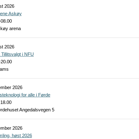
st
2026
kene Askøy
-08.00
skøy arena
st
2026
Tillitsvalgt i NFU
-20.00
eams
ember
2026
teknologi for alle i Førde
-18.00
ørdehuset Angedalsvegen 5
ember
2026
ling, høst 2026