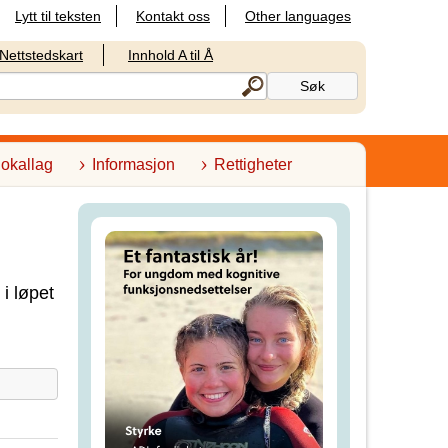
Lytt til teksten
Kontakt oss
Other languages
Nettstedskart
Innhold A til Å
lokallag
Informasjon
Rettigheter
 i løpet