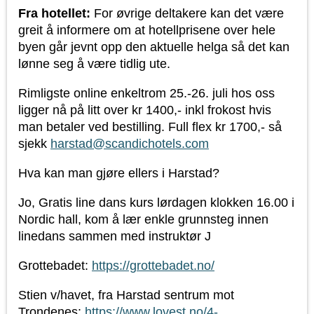
Fra hotellet:
For øvrige deltakere kan det være
greit å informere om at hotellprisene over hele
byen går jevnt opp den aktuelle helga så det kan
lønne seg å være tidlig ute.
Rimligste online enkeltrom 25.-26. juli hos oss
ligger nå på litt over kr 1400,- inkl frokost hvis
man betaler ved bestilling. Full flex kr 1700,- så
sjekk
harstad@scandichotels.com
Hva kan man gjøre ellers i Harstad?
Jo, Gratis line dans kurs lørdagen klokken 16.00 i
Nordic hall, kom å lær enkle grunnsteg innen
linedans sammen med instruktør J
Grottebadet:
https://grottebadet.no/
Stien v/havet, fra Harstad sentrum mot
Trondenes:
https://www.lovest.no/4-