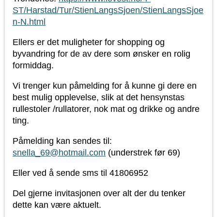
ST/Harstad/Tur/StienLangsSjoen/StienLangsSjoe
n-N.html
Ellers er det muligheter for shopping og
byvandring for de av dere som ønsker en rolig
formiddag.
Vi trenger kun påmelding for å kunne gi dere en
best mulig opplevelse, slik at det hensynstas
rullestoler /rullatorer, nok mat og drikke og andre
ting.
Påmelding kan sendes til:
snella_69@hotmail.com
(understrek før 69)
Eller ved å sende sms til 41806952
Del gjerne invitasjonen over alt der du tenker
dette kan være aktuelt.