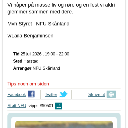
Vi håper på masse liv og røre og en fest vi aldri
glemmer sammen med dere.
Mvh Styret i NFU Skånland
v/Laila Benjaminsen
Tid
25 juli 2026 , 19.00 - 22.00
Sted
Harstad
Arrangør
NFU Skånland
Tips noen om siden
T
Facebook
T
Twitter
Skrive ut
i
i
Støtt NFU
vipps #90501
p
p
s
s
d
d
i
i