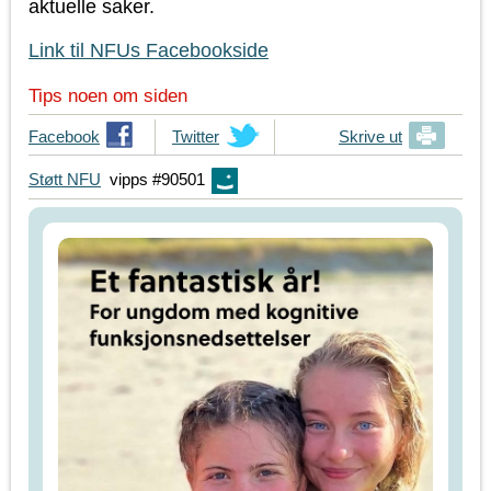
aktuelle saker.
Link til NFUs Facebookside
Tips noen om siden
T
Facebook
T
Twitter
Skrive ut
i
i
Støtt NFU
vipps #90501
p
p
s
s
d
d
i
i
n
n
e
e
v
v
e
e
n
n
n
n
e
e
r
r
p
p