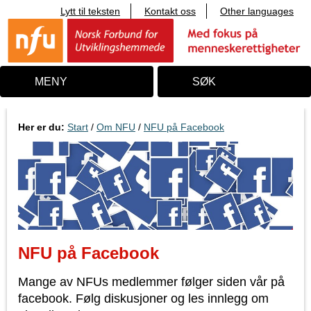
Lytt til teksten
Kontakt oss
Other languages
T
i
l
i
n
n
MENY
SØK
h
o
l
d
Her er du:
Start
/
Om NFU
/
NFU på Facebook
NFU på Facebook
Mange av NFUs medlemmer følger siden vår på
facebook. Følg diskusjoner og les innlegg om