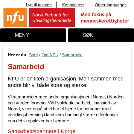
Lytt til teksten
Kontakt oss
Other languages
T
i
l
i
n
n
MENY
SØK
h
o
l
d
Her er du:
Start
/
Om NFU
/
Samarbeid
Samarbeid
NFU er en liten organisasjon. Men sammen med
andre blir vi både store og sterke.
Vi samarbeider med andre organisasjoner i Norge, i Norden
og i verden forøvrig. Vårt solidaritetsarbeid, finansiert av
Norad, viser også at vi har et hjerte for personer med
utviklingshemning i land som har langt større utfordringer
enn det vi opplever her hjemme.
Samarbeidspartnere i Norge