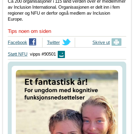
Ca 200 organisasjoner i 115 land verden over er medlemmer
av Inclusion International. Organisasjonen er delt inn i fem
regioner og NFU er derfor også medlem av Inclusion
Europe.
Tips noen om siden
T
Facebook
T
Twitter
Skrive ut
i
i
Støtt NFU
vipps #90501
p
p
s
s
d
d
i
i
n
n
e
e
v
v
e
e
n
n
n
n
e
e
r
r