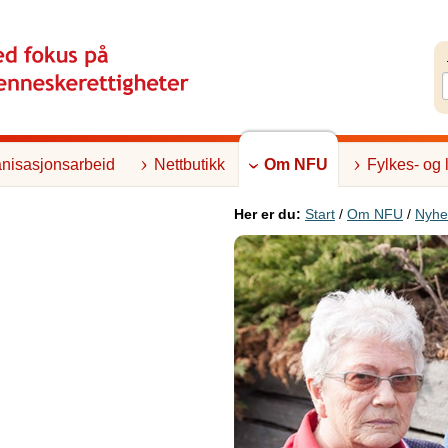
nisasjonsarbeid
Nettbutikk
Om NFU
Fylkes- og 
Her er du:
Start
/
Om NFU
/
Nyhe