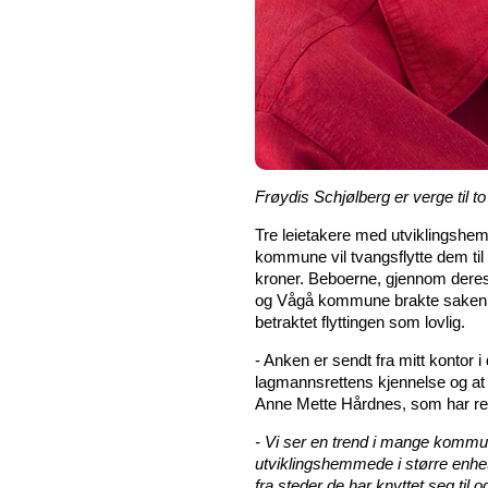
Frøydis Schjølberg er verge til 
Tre leietakere med utviklingshe
kommune vil tvangsflytte dem t
kroner. Beboerne, gjennom deres 
og Vågå kommune brakte saken ti
betraktet flyttingen som lovlig.
- Anken er sendt fra mitt kontor 
lagmannsrettens kjennelse og at v
Anne Mette Hårdnes, som har repr
- Vi ser en trend i mange kommu
utviklingshemmede i større enheter.
fra steder de har knyttet seg til o