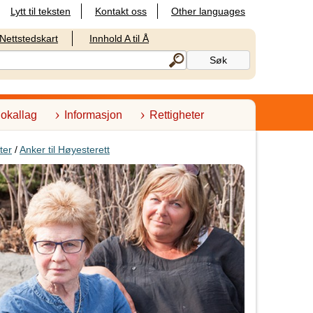
Lytt til teksten
Kontakt oss
Other languages
Nettstedskart
Innhold A til Å
lokallag
Informasjon
Rettigheter
ter
/
Anker til Høyesterett