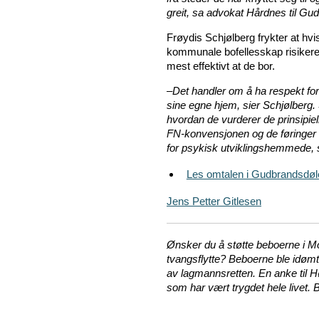
greit, sa advokat Hårdnes til Gu
Frøydis Schjølberg frykter at hvi
kommunale bofellesskap risikere 
mest effektivt at de bor.
–Det handler om å ha respekt for
sine egne hjem, sier Schjølberg. 
hvordan de vurderer de prinsipie
FN-konvensjonen og de føringer St
for psykisk utviklingshemmede, s
Les omtalen i Gudbrandsdøl
Jens Petter Gitlesen
Ønsker du å støtte beb
oerne i 
tvangsflytte? Beboerne ble idø
av lagmannsretten. En anke til H
som har vært trygdet hele livet. Bi