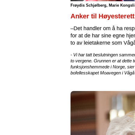
Frøydis Schjølberg, Marie Kongsli
Anker til Høyesterett
–Det handler om å ha respe
for at de har sine egne hje
to av leietakerne som Våg
- Vi har tatt beslutningen samm
to vergene. Grunnen er at dette teg
funksjonshemmede i Norge, sier F
bofellesskapet Moavegen i Vågå