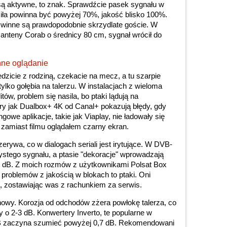
 są aktywne, to znak. Sprawdźcie pasek sygnału w
iła powinna być powyżej 70%, jakość blisko 100%.
 winne są prawdopodobnie skrzydlate goście. W
anteny Corab o średnicy 80 cm, sygnał wrócił do
nne oglądanie
dzicie z rodziną, czekacie na mecz, a tu szarpie
ylko gołębia na talerzu. W instalacjach z wieloma
litów, problem się nasila, bo ptaki lądują na
y jak Dualbox+ 4K od Canal+ pokazują błędy, gdy
ngowe aplikacje, takie jak Viaplay, nie ładowały się
o zamiast filmu oglądałem czarny ekran.
zerywa, co w dialogach seriali jest irytujące. W DVB-
tego sygnału, a ptasie "dekoracje" wprowadzają
0 dB. Z moich rozmów z użytkownikami Polsat Box
 problemów z jakością w blokach to ptaki. Oni
ą, zostawiając was z rachunkiem za serwis.
nowy. Korozja od odchodów zżera powłokę talerza, co
o 2-3 dB. Konwertery Inverto, te popularne w
NB zaczyna szumieć powyżej 0,7 dB. Rekomendowani