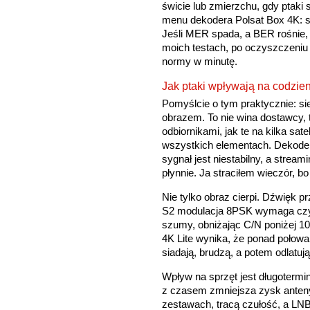
świcie lub zmierzchu, gdy ptaki
menu dekodera Polsat Box 4K: s
Jeśli MER spada, a BER rośnie,
moich testach, po oczyszczeniu 
normy w minutę.
Jak ptaki wpływają na codzie
Pomyślcie o tym praktycznie: sie
obrazem. To nie wina dostawcy, t
odbiornikami, jak te na kilka sate
wszystkich elementach. Dekoder
sygnał jest niestabilny, a streami
płynnie. Ja straciłem wieczór, b
Nie tylko obraz cierpi. Dźwięk pr
S2 modulacja 8PSK wymaga czys
szumy, obniżając C/N poniżej 1
4K Lite wynika, że ponad połowa
siadają, brudzą, a potem odlatuj
Wpływ na sprzęt jest długotermi
z czasem zmniejsza zysk anteny 
zestawach, tracą czułość, a L