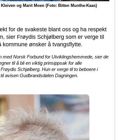
 Kleiven og Marit Moen (Foto: Bitten Munthe-Kaas)
kt for de svakeste blant oss og ha respekt
m, sier Frøydis Schjølberg som er verge til
å kommune ønsker å tvangsflytte.
en med Norsk Forbund for Utviklingshemmede, sier de
ner til å bli en viktig prinsippsak for alle
røydis Schjølberg. Hun er verge til to beboere i
 til avisen Gudbrandsdølen Dagningen.