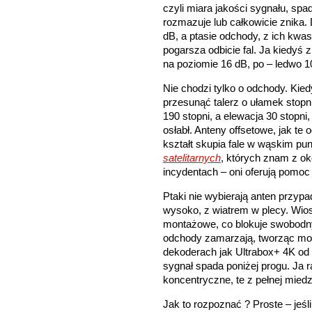
czyli miara jakości sygnału, spa
rozmazuje lub całkowicie znika. 
dB, a ptasie odchody, z ich kwa
pogarsza odbicie fal. Ja kiedyś
na poziomie 16 dB, po – ledwo 
Nie chodzi tylko o odchody. Kiedy
przesunąć talerz o ułamek stopn
190 stopni, a elewacja 30 stopni
osłabł. Anteny offsetowe, jak te 
kształt skupia fale w wąskim 
satelitarnych
, których znam z ok
incydentach – oni oferują pomoc
Ptaki nie wybierają anten przypa
wysoko, z wiatrem w plecy. Wios
montażowe, co blokuje swobodny
odchody zamarzają, tworząc most
dekoderach jak Ultrabox+ 4K od 
sygnał spada poniżej progu. Ja 
koncentryczne, te z pełnej mied
Jak to rozpoznać ? Proste – jeśli