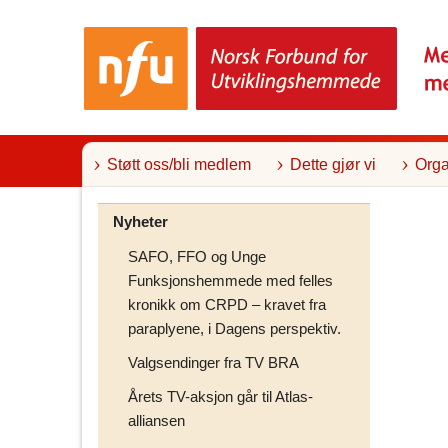
T
i
l
i
n
n
h
o
l
Støtt oss/bli medlem
Dette gjør vi
Orga
d
Nyheter
SAFO, FFO og Unge
Funksjonshemmede med felles
kronikk om CRPD – kravet fra
paraplyene, i Dagens perspektiv.
Valgsendinger fra TV BRA
Årets TV-aksjon går til Atlas-
alliansen