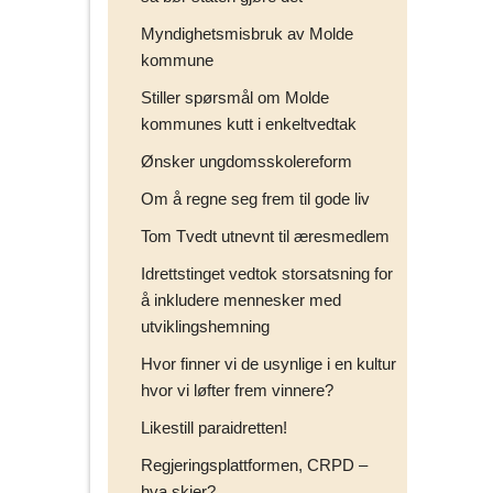
Myndighetsmisbruk av Molde
kommune
Stiller spørsmål om Molde
kommunes kutt i enkeltvedtak
Ønsker ungdomsskolereform
Om å regne seg frem til gode liv
Tom Tvedt utnevnt til æresmedlem
Idrettstinget vedtok storsatsning for
å inkludere mennesker med
utviklingshemning
Hvor finner vi de usynlige i en kultur
hvor vi løfter frem vinnere?
Likestill paraidretten!
Regjeringsplattformen, CRPD –
hva skjer?