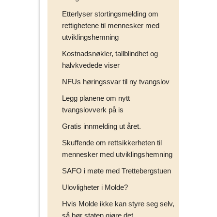
Etterlyser stortingsmelding om
rettighetene til mennesker med
utviklingshemning
Kostnadsnøkler, tallblindhet og
halvkvedede viser
NFUs høringssvar til ny tvangslov
Legg planene om nytt
tvangslovverk på is
Gratis innmelding ut året.
Skuffende om rettsikkerheten til
mennesker med utviklingshemning
SAFO i møte med Trettebergstuen
Ulovligheter i Molde?
Hvis Molde ikke kan styre seg selv,
så bør staten gjøre det