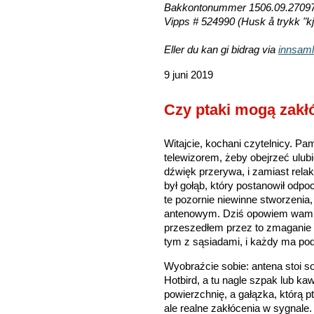
Bakkontonummer 1506.09.2709
Vipps # 524990
(Husk å trykk "kj
Eller du kan gi bidrag via
innsaml
9 juni 2019
Czy ptaki mogą zakłóc
Witajcie, kochani czytelnicy. P
telewizorem, żeby obejrzeć ulubi
dźwięk przerywa, i zamiast rel
był gołąb, który postanowił odpocz
te pozornie niewinne stworzenia, 
antenowym. Dziś opowiem wam, j
przeszedłem przez to zmaganie i
tym z sąsiadami, i każdy ma pod
Wyobraźcie sobie: antena stoi so
Hotbird, a tu nagle szpak lub ka
powierzchnię, a gałązka, którą pt
ale realne zakłócenia w sygnale.