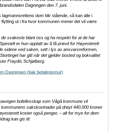
dbrandsdølen Dagningen den 7. juni.
s lagmannsrettens dom blir stående, så kan alle i
flytting ut i fra hvor kommunen mener det vil være
 de svakeste blant oss og ha respekt for at de har
Spesielt er hun opptatt av å få prøvd for Høyesterett
lle sidene ved saken, sett i lys av ansvarsreformen,
ortinget har gitt når det gjelder bosted og bokvalitet
ier Frøydis Schjølberg.
en Dagningen (bak betalingsmur)
Moavegen bofellesskap som Vågå kommune vil
mt kommunens sakskostnader på drøyt 440.000 kroner
øyesterett koster også penger, – alt for mye for dem
drag kan gis til: