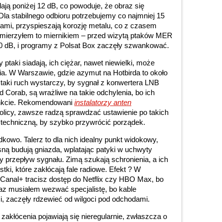
dają poniżej 12 dB, co powoduje, że obraz się
Dla stabilnego odbioru potrzebujemy co najmniej 15
sami, przyspieszają korozję metalu, co z czasem
 zmierzyłem to miernikiem – przed wizytą ptaków MER
10 dB, i programy z Polsat Box zaczęły szwankować.
 ptaki siadają, ich ciężar, nawet niewielki, może
ia. W Warszawie, gdzie azymut na Hotbirda to około
, taki ruch wystarczy, by sygnał z konwertera LNB
od Corab, są wrażliwe na takie odchylenia, bo ich
punkcie. Rekomendowani
instalatorzy anten
olicy, zawsze radzą sprawdzać ustawienie po takich
 techniczną, by szybko przywrócić porządek.
dkowo. Talerz to dla nich idealny punkt widokowy,
ną budują gniazda, wplatając patyki w uchwyty
 przepływ sygnału. Zimą szukają schronienia, a ich
ki, które zakłócają fale radiowe. Efekt ? W
Canal+ tracisz dostęp do Netflix czy HBO Max, bo
raz musiałem wezwać specjalistę, bo kable
zi, zaczęły rdzewieć od wilgoci pod odchodami.
 zakłócenia pojawiają się nieregularnie, zwłaszcza o