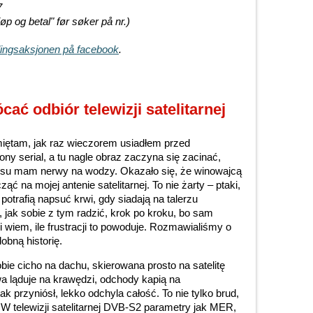
7
øp og betal" før søker på nr.)
ingsaksjonen på facebook
.
ać odbiór telewizji satelitarnej
amiętam, jak raz wieczorem usiadłem przed
ony serial, a tu nagle obraz zaczyna się zacinać,
aksu mam nerwy na wodzy. Okazało się, że winowajcą
ąć na mojej antenie satelitarnej. To nie żarty – ptaki,
potrafią napsuć krwi, gdy siadają na talerzu
ak sobie z tym radzić, krok po kroku, bo sam
 wiem, ile frustracji to powoduje. Rozmawialiśmy o
obną historię.
bie cicho na dachu, skierowana prosto na satelitę
wa ląduje na krawędzi, odchody kapią na
ak przyniósł, lekko odchyla całość. To nie tylko brud,
 W telewizji satelitarnej DVB-S2 parametry jak MER,