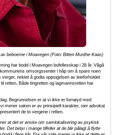
to av beboerne i Moavegen (Foto: Bitten Munthe-Kaas)
mming har bodd i Moavegen bofellesskap i 28 år. Vågå
il kommunens omsorgssenter i håp om å spare noen
verger, nektet å godta oppsigelsen av leieforholdet
l retten. Både tingretten og lagmannsretten har
i dag. Begrunnelsen er at vi ikke er fornøyd med
i mener saken er av prinsipiell karakter, sier advokat
esentert de to vergene i retten.
ner at det er ønske om samlokalisering av psykisk
 Det betyr i mange tilfeller at de blir pålagt å flytte
g bodd i flere tiår. Fra vår side mener vi ikke at dette er