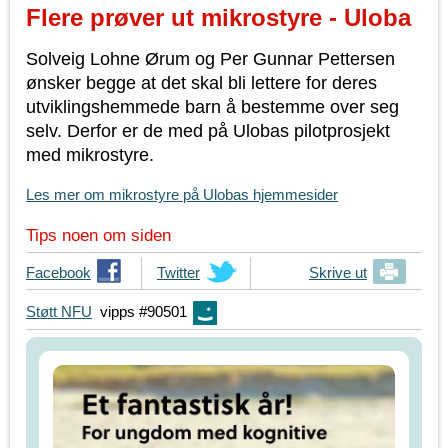
Flere prøver ut mikrostyre - Uloba
Solveig Lohne Ørum og Per Gunnar Pettersen
ønsker begge at det skal bli lettere for deres
utviklingshemmede barn å bestemme over seg
selv. Derfor er de med på Ulobas pilotprosjekt
med mikrostyre.
Les mer om mikrostyre på Ulobas hjemmesider
Tips noen om siden
T
Facebook
T
Twitter
Skrive ut
i
i
Støtt NFU
vipps #90501
p
p
s
s
d
d
i
i
n
n
e
e