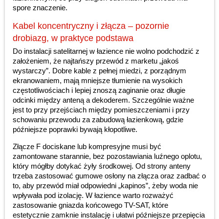
spore znaczenie.
Kabel koncentryczny i złącza – pozornie
drobiazg, w praktyce podstawa
Do instalacji satelitarnej w łazience nie wolno podchodzić z
założeniem, że najtańszy przewód z marketu „jakoś
wystarczy”. Dobre kable z pełnej miedzi, z porządnym
ekranowaniem, mają mniejsze tłumienie na wysokich
częstotliwościach i lepiej znoszą zaginanie oraz długie
odcinki między anteną a dekoderem. Szczególnie ważne
jest to przy przejściach między pomieszczeniami i przy
schowaniu przewodu za zabudową łazienkową, gdzie
późniejsze poprawki bywają kłopotliwe.
Złącze F dociskane lub kompresyjne musi być
zamontowane starannie, bez pozostawiania luźnego oplotu,
który mógłby dotykać żyły środkowej. Od strony anteny
trzeba zastosować gumowe osłony na złącza oraz zadbać o
to, aby przewód miał odpowiedni „kapinos”, żeby woda nie
wpływała pod izolację. W łazience warto rozważyć
zastosowanie gniazda końcowego TV-SAT, które
estetycznie zamknie instalację i ułatwi późniejsze przepięcia