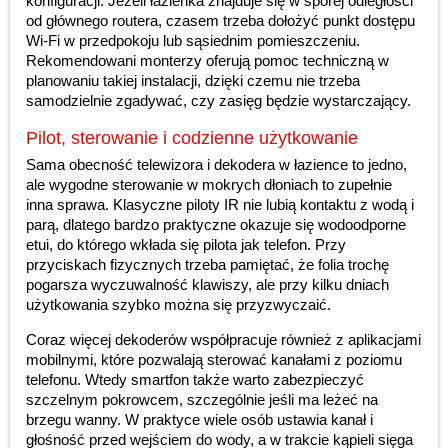
konfiguracji. Jeżeli łazienka znajduje się w sporej odległości
od głównego routera, czasem trzeba dołożyć punkt dostępu
Wi-Fi w przedpokoju lub sąsiednim pomieszczeniu.
Rekomendowani monterzy oferują pomoc techniczną w
planowaniu takiej instalacji, dzięki czemu nie trzeba
samodzielnie zgadywać, czy zasięg będzie wystarczający.
Pilot, sterowanie i codzienne użytkowanie
Sama obecność telewizora i dekodera w łazience to jedno,
ale wygodne sterowanie w mokrych dłoniach to zupełnie
inna sprawa. Klasyczne piloty IR nie lubią kontaktu z wodą i
parą, dlatego bardzo praktyczne okazuje się wodoodporne
etui, do którego wkłada się pilota jak telefon. Przy
przyciskach fizycznych trzeba pamiętać, że folia trochę
pogarsza wyczuwalność klawiszy, ale przy kilku dniach
użytkowania szybko można się przyzwyczaić.
Coraz więcej dekoderów współpracuje również z aplikacjami
mobilnymi, które pozwalają sterować kanałami z poziomu
telefonu. Wtedy smartfon także warto zabezpieczyć
szczelnym pokrowcem, szczególnie jeśli ma leżeć na
brzegu wanny. W praktyce wiele osób ustawia kanał i
głośność przed wejściem do wody, a w trakcie kąpieli sięga