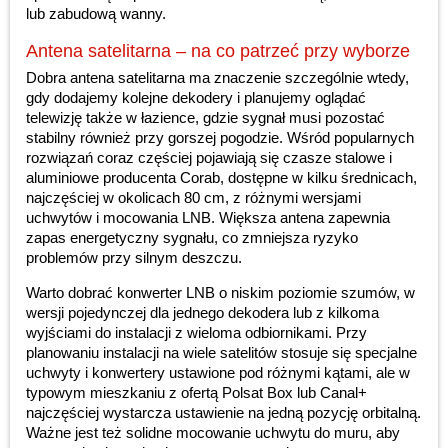
lub zabudową wanny.
Antena satelitarna – na co patrzeć przy wyborze
Dobra antena satelitarna ma znaczenie szczególnie wtedy,
gdy dodajemy kolejne dekodery i planujemy oglądać
telewizję także w łazience, gdzie sygnał musi pozostać
stabilny również przy gorszej pogodzie. Wśród popularnych
rozwiązań coraz częściej pojawiają się czasze stalowe i
aluminiowe producenta Corab, dostępne w kilku średnicach,
najczęściej w okolicach 80 cm, z różnymi wersjami
uchwytów i mocowania LNB. Większa antena zapewnia
zapas energetyczny sygnału, co zmniejsza ryzyko
problemów przy silnym deszczu.
Warto dobrać konwerter LNB o niskim poziomie szumów, w
wersji pojedynczej dla jednego dekodera lub z kilkoma
wyjściami do instalacji z wieloma odbiornikami. Przy
planowaniu instalacji na wiele satelitów stosuje się specjalne
uchwyty i konwertery ustawione pod różnymi kątami, ale w
typowym mieszkaniu z ofertą Polsat Box lub Canal+
najczęściej wystarcza ustawienie na jedną pozycję orbitalną.
Ważne jest też solidne mocowanie uchwytu do muru, aby