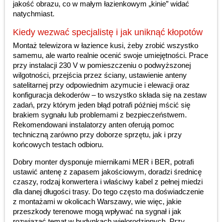
jakość obrazu, co w małym łazienkowym „kinie” widać
natychmiast.
Kiedy wezwać specjalistę i jak uniknąć kłopotów
Montaż telewizora w łazience kusi, żeby zrobić wszystko
samemu, ale warto realnie ocenić swoje umiejętności. Prace
przy instalacji 230 V w pomieszczeniu o podwyższonej
wilgotności, przejścia przez ściany, ustawienie anteny
satelitarnej przy odpowiednim azymucie i elewacji oraz
konfiguracja dekoderów – to wszystko składa się na zestaw
zadań, przy którym jeden błąd potrafi później mścić się
brakiem sygnału lub problemami z bezpieczeństwem.
Rekomendowani instalatorzy anten oferują pomoc
techniczną zarówno przy doborze sprzętu, jak i przy
końcowych testach odbioru.
Dobry monter dysponuje miernikami MER i BER, potrafi
ustawić antenę z zapasem jakościowym, doradzi średnicę
czaszy, rodzaj konwertera i właściwy kabel z pełnej miedzi
dla danej długości trasy. Do tego często ma doświadczenie
z montażami w okolicach Warszawy, wie więc, jakie
przeszkody terenowe mogą wpływać na sygnał i jak
rozwiązać temat w budynkach wielorodzinnych. Przy