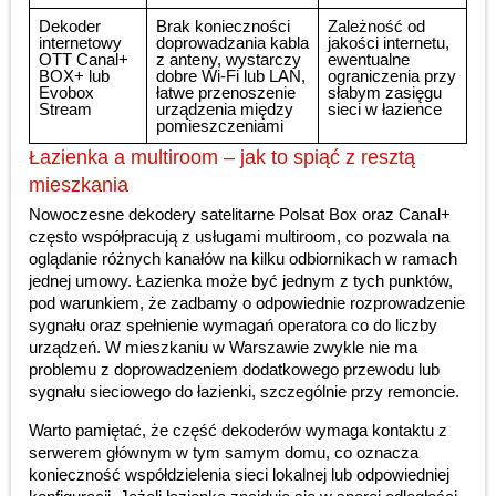
Dekoder
Brak konieczności
Zależność od
internetowy
doprowadzania kabla
jakości internetu,
OTT Canal+
z anteny, wystarczy
ewentualne
BOX+ lub
dobre Wi-Fi lub LAN,
ograniczenia przy
Evobox
łatwe przenoszenie
słabym zasięgu
Stream
urządzenia między
sieci w łazience
pomieszczeniami
Łazienka a multiroom – jak to spiąć z resztą
mieszkania
Nowoczesne dekodery satelitarne Polsat Box oraz Canal+
często współpracują z usługami multiroom, co pozwala na
oglądanie różnych kanałów na kilku odbiornikach w ramach
jednej umowy. Łazienka może być jednym z tych punktów,
pod warunkiem, że zadbamy o odpowiednie rozprowadzenie
sygnału oraz spełnienie wymagań operatora co do liczby
urządzeń. W mieszkaniu w Warszawie zwykle nie ma
problemu z doprowadzeniem dodatkowego przewodu lub
sygnału sieciowego do łazienki, szczególnie przy remoncie.
Warto pamiętać, że część dekoderów wymaga kontaktu z
serwerem głównym w tym samym domu, co oznacza
konieczność współdzielenia sieci lokalnej lub odpowiedniej