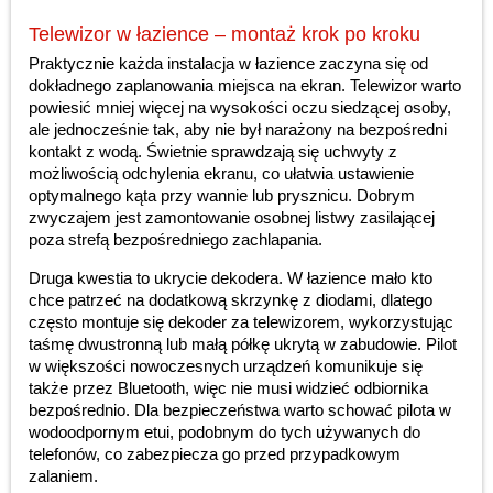
Telewizor w łazience – montaż krok po kroku
Praktycznie każda instalacja w łazience zaczyna się od
dokładnego zaplanowania miejsca na ekran. Telewizor warto
powiesić mniej więcej na wysokości oczu siedzącej osoby,
ale jednocześnie tak, aby nie był narażony na bezpośredni
kontakt z wodą. Świetnie sprawdzają się uchwyty z
możliwością odchylenia ekranu, co ułatwia ustawienie
optymalnego kąta przy wannie lub prysznicu. Dobrym
zwyczajem jest zamontowanie osobnej listwy zasilającej
poza strefą bezpośredniego zachlapania.
Druga kwestia to ukrycie dekodera. W łazience mało kto
chce patrzeć na dodatkową skrzynkę z diodami, dlatego
często montuje się dekoder za telewizorem, wykorzystując
taśmę dwustronną lub małą półkę ukrytą w zabudowie. Pilot
w większości nowoczesnych urządzeń komunikuje się
także przez Bluetooth, więc nie musi widzieć odbiornika
bezpośrednio. Dla bezpieczeństwa warto schować pilota w
wodoodpornym etui, podobnym do tych używanych do
telefonów, co zabezpiecza go przed przypadkowym
zalaniem.