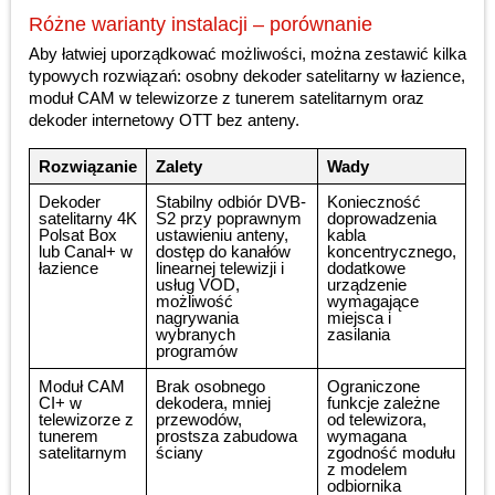
Różne warianty instalacji – porównanie
Aby łatwiej uporządkować możliwości, można zestawić kilka
typowych rozwiązań: osobny dekoder satelitarny w łazience,
moduł CAM w telewizorze z tunerem satelitarnym oraz
dekoder internetowy OTT bez anteny.
Rozwiązanie
Zalety
Wady
Dekoder
Stabilny odbiór DVB-
Konieczność
satelitarny 4K
S2 przy poprawnym
doprowadzenia
Polsat Box
ustawieniu anteny,
kabla
lub Canal+ w
dostęp do kanałów
koncentrycznego,
łazience
linearnej telewizji i
dodatkowe
usług VOD,
urządzenie
możliwość
wymagające
nagrywania
miejsca i
wybranych
zasilania
programów
Moduł CAM
Brak osobnego
Ograniczone
CI+ w
dekodera, mniej
funkcje zależne
telewizorze z
przewodów,
od telewizora,
tunerem
prostsza zabudowa
wymagana
satelitarnym
ściany
zgodność modułu
z modelem
odbiornika