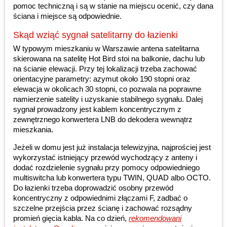
pomoc techniczną i są w stanie na miejscu ocenić, czy dana
ściana i miejsce są odpowiednie.
Skąd wziąć sygnał satelitarny do łazienki
W typowym mieszkaniu w Warszawie antena satelitarna
skierowana na satelitę Hot Bird stoi na balkonie, dachu lub
na ścianie elewacji. Przy tej lokalizacji trzeba zachować
orientacyjne parametry: azymut około 190 stopni oraz
elewacja w okolicach 30 stopni, co pozwala na poprawne
namierzenie satelity i uzyskanie stabilnego sygnału. Dalej
sygnał prowadzony jest kablem koncentrycznym z
zewnętrznego konwertera LNB do dekodera wewnątrz
mieszkania.
Jeżeli w domu jest już instalacja telewizyjna, najprościej jest
wykorzystać istniejący przewód wychodzący z anteny i
dodać rozdzielenie sygnału przy pomocy odpowiedniego
multiswitcha lub konwertera typu TWIN, QUAD albo OCTO.
Do łazienki trzeba doprowadzić osobny przewód
koncentryczny z odpowiednimi złączami F, zadbać o
szczelne przejścia przez ścianę i zachować rozsądny
promień gięcia kabla. Na co dzień,
rekomendowani