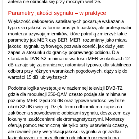
antena nie obracała się przy mocnym wietrze.
Parametry jakości sygnału – w praktyce
Większość dekoderów satelitarnych pokazuje wskazania
typu siła i jakość w formie prostych pasków, ale profesjonalni
monterzy używają mierników, które potrafią zmierzyć takie
parametry jak MER czy BER. MER, rozumiany jako miara
jakości sygnału cyfrowego, pozwala ocenić, jak duży jest
zapas w stosunku do granicy poprawnego odbioru. Dla
standardu DVB-S2 minimalne wartości MER w okolicach 12
dB uznaje się za graniczne, natomiast typowo, dla stabilnego
odbioru przy różnych warunkach pogodowych, dąży się do
wartości 15 dB lub wyższych.
Podobna logika występuje w naziemnej telewizji DVB-T2,
gdzie dla modulacji 256-QAM często podaje się minimalne
poziomy MER rzędu 29 dB oraz typowe wartości wyższe,
około 32 dB i więcej. Dzięki temu odbiornik ma zapas na
zakłócenia spowodowane odbiciami sygnału, deszczem czy
lokalnymi zakłóceniami elektromagnetycznymi. Monterzy
oferują pomoc techniczną nie tylko przy ustawieniu czaszy,
ale również przy weryfikacji jakości sygnału w gniazdku
łazienkowym, co przy długich odcinkach przewodu ma