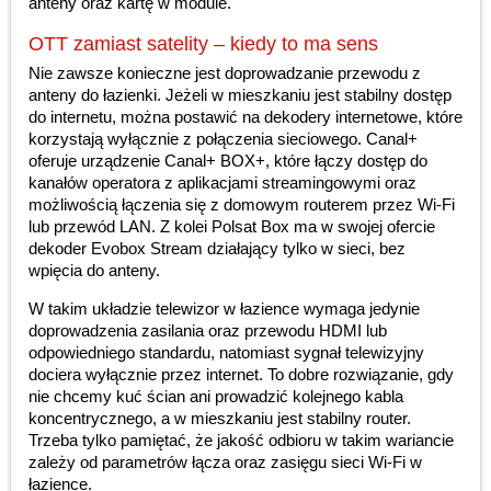
anteny oraz kartę w module.
OTT zamiast satelity – kiedy to ma sens
Nie zawsze konieczne jest doprowadzanie przewodu z
anteny do łazienki. Jeżeli w mieszkaniu jest stabilny dostęp
do internetu, można postawić na dekodery internetowe, które
korzystają wyłącznie z połączenia sieciowego. Canal+
oferuje urządzenie Canal+ BOX+, które łączy dostęp do
kanałów operatora z aplikacjami streamingowymi oraz
możliwością łączenia się z domowym routerem przez Wi-Fi
lub przewód LAN. Z kolei Polsat Box ma w swojej ofercie
dekoder Evobox Stream działający tylko w sieci, bez
wpięcia do anteny.
W takim układzie telewizor w łazience wymaga jedynie
doprowadzenia zasilania oraz przewodu HDMI lub
odpowiedniego standardu, natomiast sygnał telewizyjny
dociera wyłącznie przez internet. To dobre rozwiązanie, gdy
nie chcemy kuć ścian ani prowadzić kolejnego kabla
koncentrycznego, a w mieszkaniu jest stabilny router.
Trzeba tylko pamiętać, że jakość odbioru w takim wariancie
zależy od parametrów łącza oraz zasięgu sieci Wi-Fi w
łazience.