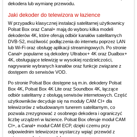
dekodera lub wymianę przewodu.
Jaki dekoder do telewizora w łazience
W przypadku klasycznej instalacji satelitarnej użytkownicy
Polsat Box oraz Canal+ mają do wyboru kilka modeli
dekoderów 4K, które oferują odbiór kanałów satelitarnych
DVB-S2, możliwość podłączenia do internetu poprzez LAN
lub Wi-Fi oraz obsługę aplikacji streamingowych. Po stronie
Canal+ popularne są dekodery Ultrabox+ 4K oraz Dualbox+
4K, obsługujące telewizję w wysokiej rozdzielczości,
nagrywanie wybranych kanałów oraz funkcje związane z
dostępem do serwisów VOD.
Po stronie Polsat Box dostępne są m.in. dekodery Polsat
Box 4K, Polsat Box 4K Lite oraz Soundbox 4K, łączące
odbiór satelitarny z obsługą serwisów internetowych. Część
użytkowników decyduje się na moduły CAM CI+ dla
telewizorów z wbudowanym tunerem satelitarnym, co
pozwala zrezygnować z osobnego dekodera i ograniczyć
liczbę urządzeń w łazience. Polsat Box oferuje moduł CAM
CI+, a Canal+ moduł CAM ECP, dzięki czemu przy
odpowiednim telewizorze wystarczy wpiąć przewód z