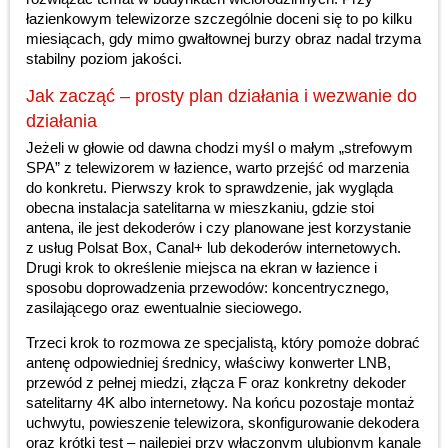
łazienkowym telewizorze szczególnie doceni się to po kilku
miesiącach, gdy mimo gwałtownej burzy obraz nadal trzyma
stabilny poziom jakości.
Jak zacząć – prosty plan działania i wezwanie do
działania
Jeżeli w głowie od dawna chodzi myśl o małym „strefowym
SPA” z telewizorem w łazience, warto przejść od marzenia
do konkretu. Pierwszy krok to sprawdzenie, jak wygląda
obecna instalacja satelitarna w mieszkaniu, gdzie stoi
antena, ile jest dekoderów i czy planowane jest korzystanie
z usług Polsat Box, Canal+ lub dekoderów internetowych.
Drugi krok to określenie miejsca na ekran w łazience i
sposobu doprowadzenia przewodów: koncentrycznego,
zasilającego oraz ewentualnie sieciowego.
Trzeci krok to rozmowa ze specjalistą, który pomoże dobrać
antenę odpowiedniej średnicy, właściwy konwerter LNB,
przewód z pełnej miedzi, złącza F oraz konkretny dekoder
satelitarny 4K albo internetowy. Na końcu pozostaje montaż
uchwytu, powieszenie telewizora, skonfigurowanie dekodera
oraz krótki test – najlepiej przy włączonym ulubionym kanale