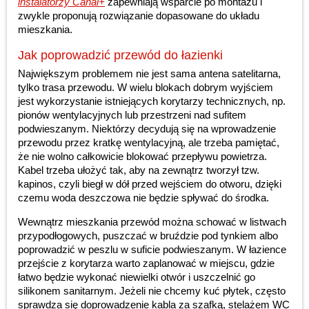
instalatorzy Canal+
zapewniają wsparcie po montażu i
zwykle proponują rozwiązanie dopasowane do układu
mieszkania.
Jak poprowadzić przewód do łazienki
Największym problemem nie jest sama antena satelitarna,
tylko trasa przewodu. W wielu blokach dobrym wyjściem
jest wykorzystanie istniejących korytarzy technicznych, np.
pionów wentylacyjnych lub przestrzeni nad sufitem
podwieszanym. Niektórzy decydują się na wprowadzenie
przewodu przez kratkę wentylacyjną, ale trzeba pamiętać,
że nie wolno całkowicie blokować przepływu powietrza.
Kabel trzeba ułożyć tak, aby na zewnątrz tworzył tzw.
kapinos, czyli biegł w dół przed wejściem do otworu, dzięki
czemu woda deszczowa nie będzie spływać do środka.
Wewnątrz mieszkania przewód można schować w listwach
przypodłogowych, puszczać w bruździe pod tynkiem albo
poprowadzić w peszlu w suficie podwieszanym. W łazience
przejście z korytarza warto zaplanować w miejscu, gdzie
łatwo będzie wykonać niewielki otwór i uszczelnić go
silikonem sanitarnym. Jeżeli nie chcemy kuć płytek, często
sprawdza się doprowadzenie kabla za szafką, stelażem WC