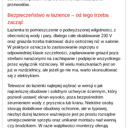
przewodów.
Bezpieczeństwo w łazience – od tego trzeba
zacząć
Łazienka to pomieszczenie o podwyższonej wilgotności, z
obecnością wody i pary, dlatego całe okablowanie 230 V
oraz gniazda trzeba traktować dużo ostrożniej niż w salonie.
W praktyce oznacza to zastosowanie osprzętu o
odpowiedniej klasie szczelności, zaplanowanie gniazd poza
strefami narażonymi na zachlapanie i podpięcie wszystkiego
przez wyłącznik różnicowy. W wielu mieszkaniach jest on
już w rozdzielnicy, ale jeżeli go nie ma, warto skonsultować
się z elektrykiem.
Telewizor do łazienki najlepiej wybrać w wersji o jak
najcieńszej obudowie i solidnym uchwycie ściennym, który
pozwoli ustawić ekran wysoko, poza bezpośrednim
strumieniem wody z prysznica lub kranu. Niektóre osoby
stosują dodatkowe obudowy ochronne, ale w typowej,
niezbyt dużej łazience ważniejsze jest po prostu rozsądne
umiejscowienie sprzętu oraz unikanie montażu nad wanną
czy brodzikiem. W razie wątpliwości monterzy oferują