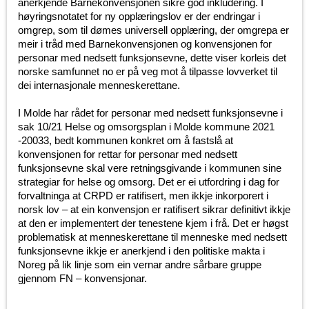
anerkjende Barnekonvensjonen sikre god inkludering. I
høyringsnotatet for ny opplæringslov er der endringar i
omgrep, som til dømes universell opplæring, der omgrepa er
meir i tråd med Barnekonvensjonen og konvensjonen for
personar med nedsett funksjonsevne, dette viser korleis det
norske samfunnet no er på veg mot å tilpasse lovverket til
dei internasjonale menneskerettane.
I Molde har rådet for personar med nedsett funksjonsevne i
sak 10/21 Helse og omsorgsplan i Molde kommune 2021
-20033, bedt kommunen konkret om å fastslå at
konvensjonen for rettar for personar med nedsett
funksjonsevne skal vere retningsgivande i kommunen sine
strategiar for helse og omsorg. Det er ei utfordring i dag for
forvaltninga at CRPD er ratifisert, men ikkje inkorporert i
norsk lov – at ein konvensjon er ratifisert sikrar definitivt ikkje
at den er implementert der tenestene kjem i frå. Det er høgst
problematisk at menneskerettane til menneske med nedsett
funksjonsevne ikkje er anerkjend i den politiske makta i
Noreg på lik linje som ein vernar andre sårbare gruppe
gjennom FN – konvensjonar.