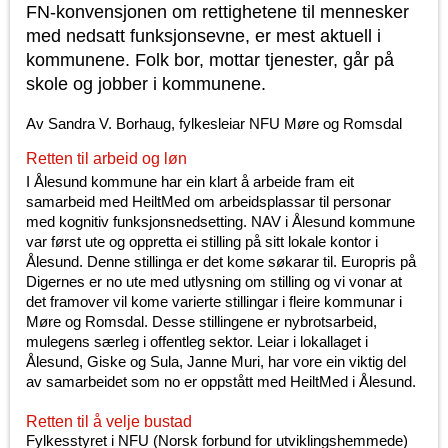
FN-konvensjonen om rettighetene til mennesker
med nedsatt funksjonsevne, er mest aktuell i
kommunene. Folk bor, mottar tjenester, går på
skole og jobber i kommunene.
Av Sandra V. Borhaug, fylkesleiar NFU Møre og Romsdal
Retten til arbeid og løn
I Ålesund kommune har ein klart å arbeide fram eit
samarbeid med HeiltMed om arbeidsplassar til personar
med kognitiv funksjonsnedsetting. NAV i Ålesund kommune
var først ute og oppretta ei stilling på sitt lokale kontor i
Ålesund. Denne stillinga er det kome søkarar til. Europris på
Digernes er no ute med utlysning om stilling og vi vonar at
det framover vil kome varierte stillingar i fleire kommunar i
Møre og Romsdal. Desse stillingene er nybrotsarbeid,
mulegens særleg i offentleg sektor. Leiar i lokallaget i
Ålesund, Giske og Sula, Janne Muri, har vore ein viktig del
av samarbeidet som no er oppstått med HeiltMed i Ålesund.
Retten til å velje bustad
Fylkesstyret i NFU (Norsk forbund for utviklingshemmede)