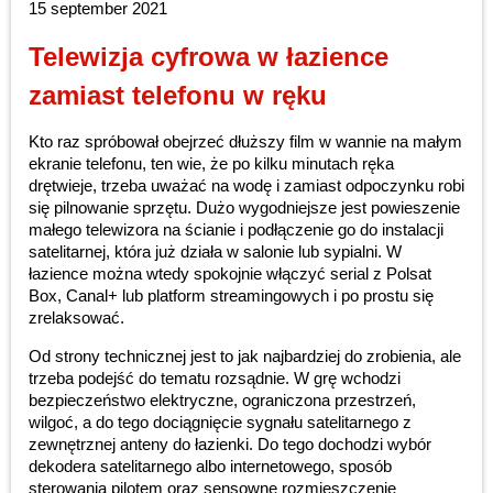
15 september 2021
Telewizja cyfrowa w łazience
zamiast telefonu w ręku
Kto raz spróbował obejrzeć dłuższy film w wannie na małym
ekranie telefonu, ten wie, że po kilku minutach ręka
drętwieje, trzeba uważać na wodę i zamiast odpoczynku robi
się pilnowanie sprzętu. Dużo wygodniejsze jest powieszenie
małego telewizora na ścianie i podłączenie go do instalacji
satelitarnej, która już działa w salonie lub sypialni. W
łazience można wtedy spokojnie włączyć serial z Polsat
Box, Canal+ lub platform streamingowych i po prostu się
zrelaksować.
Od strony technicznej jest to jak najbardziej do zrobienia, ale
trzeba podejść do tematu rozsądnie. W grę wchodzi
bezpieczeństwo elektryczne, ograniczona przestrzeń,
wilgoć, a do tego dociągnięcie sygnału satelitarnego z
zewnętrznej anteny do łazienki. Do tego dochodzi wybór
dekodera satelitarnego albo internetowego, sposób
sterowania pilotem oraz sensowne rozmieszczenie