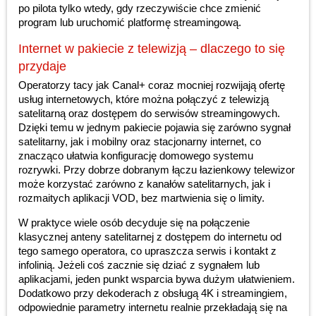
po pilota tylko wtedy, gdy rzeczywiście chce zmienić
program lub uruchomić platformę streamingową.
Internet w pakiecie z telewizją – dlaczego to się
przydaje
Operatorzy tacy jak Canal+ coraz mocniej rozwijają ofertę
usług internetowych, które można połączyć z telewizją
satelitarną oraz dostępem do serwisów streamingowych.
Dzięki temu w jednym pakiecie pojawia się zarówno sygnał
satelitarny, jak i mobilny oraz stacjonarny internet, co
znacząco ułatwia konfigurację domowego systemu
rozrywki. Przy dobrze dobranym łączu łazienkowy telewizor
może korzystać zarówno z kanałów satelitarnych, jak i
rozmaitych aplikacji VOD, bez martwienia się o limity.
W praktyce wiele osób decyduje się na połączenie
klasycznej anteny satelitarnej z dostępem do internetu od
tego samego operatora, co upraszcza serwis i kontakt z
infolinią. Jeżeli coś zacznie się dziać z sygnałem lub
aplikacjami, jeden punkt wsparcia bywa dużym ułatwieniem.
Dodatkowo przy dekoderach z obsługą 4K i streamingiem,
odpowiednie parametry internetu realnie przekładają się na