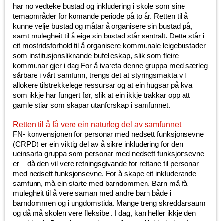
har no vedteke bustad og inkludering i skole som sine
temaområder for komande periode på to år. Retten til å
kunne velje bustad og måtar å organisere sin bustad på,
samt mulegheit til å eige sin bustad står sentralt. Dette står i
eit mostridsforhold til å organisere kommunale leigebustader
som institusjonsliknande bufelleskap, slik som fleire
kommunar gjer i dag For å ivareta denne gruppa med særleg
sårbare i vårt samfunn, trengs det at styringsmakta vil
allokere tilstrekkelege ressursar og at ein hugsar på kva
som ikkje har fungert før, slik at ein ikkje trakkar opp att
gamle stiar som skapar utanforskap i samfunnet.
Retten til å få vere ein naturleg del av samfunnet
FN- konvensjonen for personar med nedsett funksjonsevne
(CRPD) er ein viktig del av å sikre inkludering for den
ueinsarta gruppa som personar med nedsett funksjonsevne
er – då den vil vere retningsgivande for rettane til personar
med nedsett funksjonsevne. For å skape eit inkluderande
samfunn, må ein starte med barndommen. Barn må få
mulegheit til å vere saman med andre barn både i
barndommen og i ungdomstida. Mange treng skreddarsaum
og då må skolen vere fleksibel. I dag, kan heller ikkje den