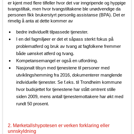
er kjent med flere tilfeller hvor det var inngripende og hyppige
tvangstiltak, men hvor tvangstiltakene ble unødvendige da
personen fikk brukerstyrt personlig assistanse (BPA). Det er
rimelig å anta at dette kommer av
bedre individuellt tilpassede tjenester.
I en del fagmiljøer er det et såpass sterkt fokus på
problematferd og bruk av tvang at fagfolkene fremmer
både uønsket atferd og tvang.
Kompetansemangel er også en utfordring.
Nasjonalt tilsyn med tjenestene til personer med
utviklingshemming fra 2016, dokumenterer manglende
individuelle tjenester. Se f.eks. til Trondheim kommune
hvor budsjettet for tjenestene har stått omtrent stille
siden 2009, mens antall tjenestemottakere har økt med
rundt 50 prosent.
2. Mørketallshypotesen er verken forklaring eller
unnskyldning