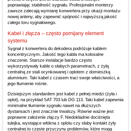
poprawiając stabilność sygnału. Profesjonalni monterzy
zawsze zalecają wymianę konwertera przy okazji montażu
nowej anteny, aby zapewnić spójność i najwyższą jakość
całego toru sygnałowego.
Kabel i złącza – często pomijany element
systemu
Sygnał z konwertera do dekodera podróżuje kablem
koncentrycznym. Jakość tego kabla ma kolosalne
znaczenie. Starsze instalacje bardzo często
wykorzystywały kable o słabych parametrach, z żyłą
centralną ze stali ocynkowanej i oplotem z domieszką
aluminium. Taki kabel z czasem traci swoje właściwości, a
jego tłumienie rośnie.
Dzisiejszym standardem jest kabel z pełnej miedzi (żyła i
oplot), na przykład SAT 703 lub DG 113. Taki kabel zapewnia
minimalne tłumienie sygnału nawet na dłuższych
dystansach i jest znacznie trwalszy. Równie ważne jest
poprawne założenie złączy F. Niedokładnie dociśnięta
tulejka, wystające włókna z oplotu czy słaby kontakt żyły
centralnej to częste przyczyny problemów, które mogą