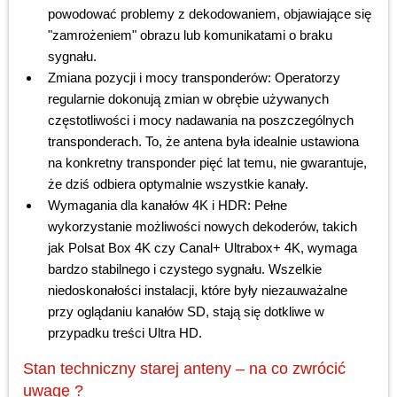
powodować problemy z dekodowaniem, objawiające się
"zamrożeniem" obrazu lub komunikatami o braku
sygnału.
Zmiana pozycji i mocy transponderów: Operatorzy
regularnie dokonują zmian w obrębie używanych
częstotliwości i mocy nadawania na poszczególnych
transponderach. To, że antena była idealnie ustawiona
na konkretny transponder pięć lat temu, nie gwarantuje,
że dziś odbiera optymalnie wszystkie kanały.
Wymagania dla kanałów 4K i HDR: Pełne
wykorzystanie możliwości nowych dekoderów, takich
jak Polsat Box 4K czy Canal+ Ultrabox+ 4K, wymaga
bardzo stabilnego i czystego sygnału. Wszelkie
niedoskonałości instalacji, które były niezauważalne
przy oglądaniu kanałów SD, stają się dotkliwe w
przypadku treści Ultra HD.
Stan techniczny starej anteny – na co zwrócić
uwagę ?