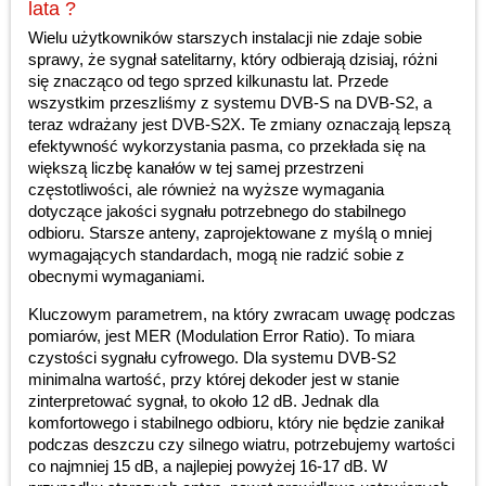
lata ?
Wielu użytkowników starszych instalacji nie zdaje sobie
sprawy, że sygnał satelitarny, który odbierają dzisiaj, różni
się znacząco od tego sprzed kilkunastu lat. Przede
wszystkim przeszliśmy z systemu DVB-S na DVB-S2, a
teraz wdrażany jest DVB-S2X. Te zmiany oznaczają lepszą
efektywność wykorzystania pasma, co przekłada się na
większą liczbę kanałów w tej samej przestrzeni
częstotliwości, ale również na wyższe wymagania
dotyczące jakości sygnału potrzebnego do stabilnego
odbioru. Starsze anteny, zaprojektowane z myślą o mniej
wymagających standardach, mogą nie radzić sobie z
obecnymi wymaganiami.
Kluczowym parametrem, na który zwracam uwagę podczas
pomiarów, jest MER (Modulation Error Ratio). To miara
czystości sygnału cyfrowego. Dla systemu DVB-S2
minimalna wartość, przy której dekoder jest w stanie
zinterpretować sygnał, to około 12 dB. Jednak dla
komfortowego i stabilnego odbioru, który nie będzie zanikał
podczas deszczu czy silnego wiatru, potrzebujemy wartości
co najmniej 15 dB, a najlepiej powyżej 16-17 dB. W