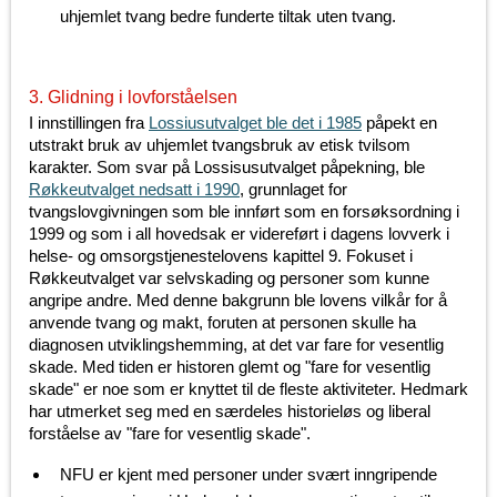
uhjemlet tvang bedre funderte tiltak uten tvang.
3. Glidning i lovforståelsen
I innstillingen fra
Lossiusutvalget ble det i 1985
påpekt en
utstrakt bruk av uhjemlet tvangsbruk av etisk tvilsom
karakter. Som svar på Lossisusutvalget påpekning, ble
Røkkeutvalget nedsatt i 1990
, grunnlaget for
tvangslovgivningen som ble innført som en forsøksordning i
1999 og som i all hovedsak er videreført i dagens lovverk i
helse- og omsorgstjenestelovens kapittel 9. Fokuset i
Røkkeutvalget var selvskading og personer som kunne
angripe andre. Med denne bakgrunn ble lovens vilkår for å
anvende tvang og makt, foruten at personen skulle ha
diagnosen utviklingshemming, at det var fare for vesentlig
skade. Med tiden er historen glemt og "fare for vesentlig
skade" er noe som er knyttet til de fleste aktiviteter. Hedmark
har utmerket seg med en særdeles historieløs og liberal
forståelse av "fare for vesentlig skade".
NFU er kjent med personer under svært inngripende