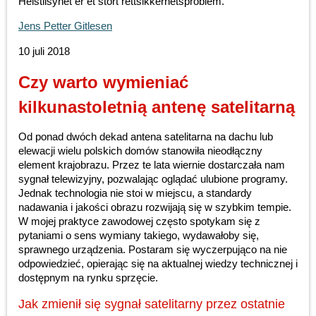
Helstilsynet er et stort rettsikkerhetsproblem.
Jens Petter Gitlesen
10 juli 2018
Czy warto wymieniać
kilkunastoletnią antenę satelitarną
Od ponad dwóch dekad antena satelitarna na dachu lub
elewacji wielu polskich domów stanowiła nieodłączny
element krajobrazu. Przez te lata wiernie dostarczała nam
sygnał telewizyjny, pozwalając oglądać ulubione programy.
Jednak technologia nie stoi w miejscu, a standardy
nadawania i jakości obrazu rozwijają się w szybkim tempie.
W mojej praktyce zawodowej często spotykam się z
pytaniami o sens wymiany takiego, wydawałoby się,
sprawnego urządzenia. Postaram się wyczerpująco na nie
odpowiedzieć, opierając się na aktualnej wiedzy technicznej i
dostępnym na rynku sprzęcie.
Jak zmienił się sygnał satelitarny przez ostatnie