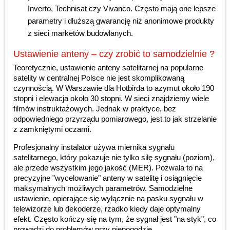
Inverto, Technisat czy Vivanco. Często mają one lepsze
parametry i dłuższą gwarancję niż anonimowe produkty
z sieci marketów budowlanych.
Ustawienie anteny – czy zrobić to samodzielnie ?
Teoretycznie, ustawienie anteny satelitarnej na popularne
satelity w centralnej Polsce nie jest skomplikowaną
czynnością. W Warszawie dla Hotbirda to azymut około 190
stopni i elewacja około 30 stopni. W sieci znajdziemy wiele
filmów instruktażowych. Jednak w praktyce, bez
odpowiedniego przyrządu pomiarowego, jest to jak strzelanie
z zamkniętymi oczami.
Profesjonalny instalator używa miernika sygnału
satelitarnego, który pokazuje nie tylko siłę sygnału (poziom),
ale przede wszystkim jego jakość (MER). Pozwala to na
precyzyjne "wycelowanie" anteny w satelitę i osiągnięcie
maksymalnych możliwych parametrów. Samodzielne
ustawienie, opierające się wyłącznie na pasku sygnału w
telewizorze lub dekoderze, rzadko kiedy daje optymalny
efekt. Często kończy się na tym, że sygnał jest "na styk", co
prowadzi do problemów przy niepogodzie.