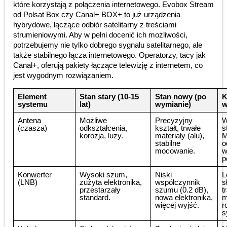
które korzystają z połączenia internetowego. Evobox Stream
od Polsat Box czy Canal+ BOX+ to już urządzenia
hybrydowe, łączące odbiór satelitarny z treściami
strumieniowymi. Aby w pełni docenić ich możliwości,
potrzebujemy nie tylko dobrego sygnału satelitarnego, ale
także stabilnego łącza internetowego. Operatorzy, tacy jak
Canal+, oferują pakiety łączące telewizję z internetem, co
jest wygodnym rozwiązaniem.
Element
Stan stary (10-15
Stan nowy (po
K
systemu
lat)
wymianie)
w
Antena
Możliwe
Precyzyjny
W
(czasza)
odkształcenia,
kształt, trwałe
s
korozja, luzy.
materiały (alu),
M
stabilne
o
mocowanie.
w
p
Konwerter
Wysoki szum,
Niski
L
(LNB)
zużyta elektronika,
współczynnik
s
przestarzały
szumu (0.2 dB),
t
standard.
nowa elektronika,
m
więcej wyjść.
r
s