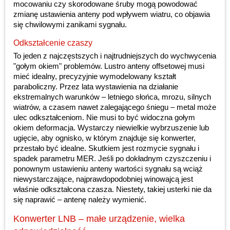
mocowaniu czy skorodowane śruby mogą powodować
zmianę ustawienia anteny pod wpływem wiatru, co objawia
się chwilowymi zanikami sygnału.
Odkształcenie czaszy
To jeden z najczęstszych i najtrudniejszych do wychwycenia
"gołym okiem" problemów. Lustro anteny offsetowej musi
mieć idealny, precyzyjnie wymodelowany kształt
paraboliczny. Przez lata wystawienia na działanie
ekstremalnych warunków – letniego słońca, mrozu, silnych
wiatrów, a czasem nawet zalegającego śniegu – metal może
ulec odkształceniom. Nie musi to być widoczna gołym
okiem deformacja. Wystarczy niewielkie wybrzuszenie lub
ugięcie, aby ognisko, w którym znajduje się konwerter,
przestało być idealne. Skutkiem jest rozmycie sygnału i
spadek parametru MER. Jeśli po dokładnym czyszczeniu i
ponownym ustawieniu anteny wartości sygnału są wciąż
niewystarczające, najprawdopodobniej winowajcą jest
właśnie odkształcona czasza. Niestety, takiej usterki nie da
się naprawić – antenę należy wymienić.
Konwerter LNB – małe urządzenie, wielka