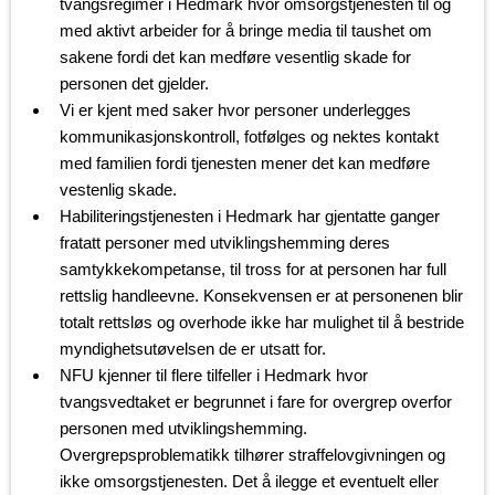
tvangsregimer i Hedmark hvor omsorgstjenesten til og
med aktivt arbeider for å bringe media til taushet om
sakene fordi det kan medføre vesentlig skade for
personen det gjelder.
Vi er kjent med saker hvor personer underlegges
kommunikasjonskontroll, fotfølges og nektes kontakt
med familien fordi tjenesten mener det kan medføre
vestenlig skade.
Habiliteringstjenesten i Hedmark har gjentatte ganger
fratatt personer med utviklingshemming deres
samtykkekompetanse, til tross for at personen har full
rettslig handleevne. Konsekvensen er at personenen blir
totalt rettsløs og overhode ikke har mulighet til å bestride
myndighetsutøvelsen de er utsatt for.
NFU kjenner til flere tilfeller i Hedmark hvor
tvangsvedtaket er begrunnet i fare for overgrep overfor
personen med utviklingshemming.
Overgrepsproblematikk tilhører straffelovgivningen og
ikke omsorgstjenesten. Det å ilegge et eventuelt eller