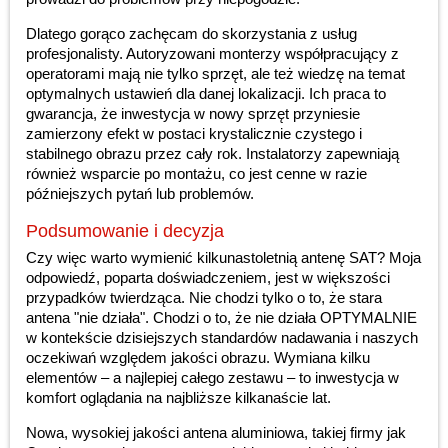
Dlatego gorąco zachęcam do skorzystania z usług
profesjonalisty. Autoryzowani monterzy współpracujący z
operatorami mają nie tylko sprzęt, ale też wiedzę na temat
optymalnych ustawień dla danej lokalizacji. Ich praca to
gwarancja, że inwestycja w nowy sprzęt przyniesie
zamierzony efekt w postaci krystalicznie czystego i
stabilnego obrazu przez cały rok. Instalatorzy zapewniają
również wsparcie po montażu, co jest cenne w razie
późniejszych pytań lub problemów.
Podsumowanie i decyzja
Czy więc warto wymienić kilkunastoletnią antenę SAT? Moja
odpowiedź, poparta doświadczeniem, jest w większości
przypadków twierdząca. Nie chodzi tylko o to, że stara
antena "nie działa". Chodzi o to, że nie działa OPTYMALNIE
w kontekście dzisiejszych standardów nadawania i naszych
oczekiwań względem jakości obrazu. Wymiana kilku
elementów – a najlepiej całego zestawu – to inwestycja w
komfort oglądania na najbliższe kilkanaście lat.
Nowa, wysokiej jakości antena aluminiowa, takiej firmy jak