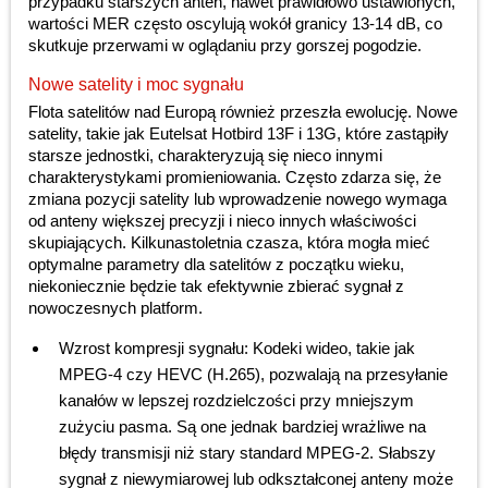
przypadku starszych anten, nawet prawidłowo ustawionych,
wartości MER często oscylują wokół granicy 13-14 dB, co
skutkuje przerwami w oglądaniu przy gorszej pogodzie.
Nowe satelity i moc sygnału
Flota satelitów nad Europą również przeszła ewolucję. Nowe
satelity, takie jak Eutelsat Hotbird 13F i 13G, które zastąpiły
starsze jednostki, charakteryzują się nieco innymi
charakterystykami promieniowania. Często zdarza się, że
zmiana pozycji satelity lub wprowadzenie nowego wymaga
od anteny większej precyzji i nieco innych właściwości
skupiających. Kilkunastoletnia czasza, która mogła mieć
optymalne parametry dla satelitów z początku wieku,
niekoniecznie będzie tak efektywnie zbierać sygnał z
nowoczesnych platform.
Wzrost kompresji sygnału: Kodeki wideo, takie jak
MPEG-4 czy HEVC (H.265), pozwalają na przesyłanie
kanałów w lepszej rozdzielczości przy mniejszym
zużyciu pasma. Są one jednak bardziej wrażliwe na
błędy transmisji niż stary standard MPEG-2. Słabszy
sygnał z niewymiarowej lub odkształconej anteny może