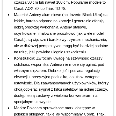
czasza 90 cm lub nawet 100 cm. Popularne modele to
Corab AOX 80 lub Triax TD 78.
Materiał: Anteny aluminiowe (np. Inverto Black Ultra) są
lekkie, bardzo odporne na korozję i generalnie oferują
dobrą precyzję wykonania. Anteny stalowe,
ocynkowane i malowane proszkowo (jak wiele modeli
Corab), są cięższe i bardzo wytrzymałe mechanicznie,
ale w dłuższej perspektywie mogą być bardziej podatne
na rdzę, jeśli powłoka ulegnie uszkodzeniu.
Konstrukcja: Zwróćmy uwagę na sztywność czaszy i
solidność wspornika. Antena nie może się uginać pod
własnym ciężarem. Dobrze, jeśli posiada regulację
elewacji z precyzyjną podziałką, co ułatwi wstępne
ustawienie. Dla zaawansowanych użytkowników, którzy
chcą odbierać sygnał z kilku satelitów na jednej czaszy,
dostępne są zestawy z wieloma konwerterami na
specjalnym uchwycie.
Marka: Polecam sprawdzone marki dostępne w
polskich sklepach, takie jak wspomniany Corab, Triax,