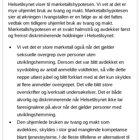
Helsetilsynet viser til mørketallshypotesen. Vi vet at det er
mye uhjemlet bruk av tvang og makt. Mørketallshypotesen
sier at økningen i tvangstallen er en følge av at det fattes
vedtak om tidligere uhjemlet bruk av tvang og makt.
Mørketallshypotesen er et svakt halmstrå og avdekker først
og fremst diskriminerende holdninger i Helsetilsynet:
Vi vet det er store mørketall også når det gjelder
seksuelle overgrep over personer uten
utviklingshemming. Dersom det var blitt avdekket en
syvdobling av antall anmeldte voldtekter, så ville dette
neppe utløst jubel og blitt forklart med at det kun skyldes
at flere anmelder overgrepet. Det ville blitt store
overskrifter og iverksatt undersøkelser. Det er både
alvorlig og diskriminerende når Helsetilsynet ikke tar
faresignalene på alvor når det gjelder personer med
utviklingshemming.
Den uhjemlede bruken av tvang og makt som
avdekkes, skyldes i stor grad manglende kompetanse
blant tjenesteyterne. I de fleste tilfellene er alternativet til