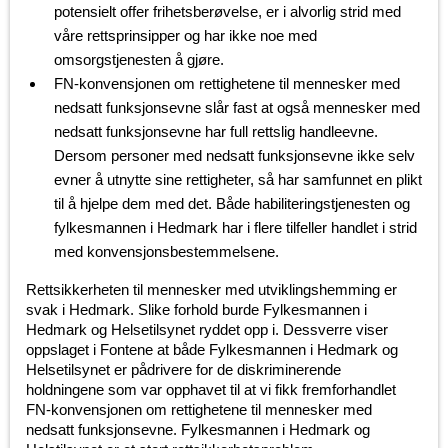
potensielt offer frihetsberøvelse, er i alvorlig strid med
våre rettsprinsipper og har ikke noe med
omsorgstjenesten å gjøre.
FN-konvensjonen om rettighetene til mennesker med
nedsatt funksjonsevne slår fast at også mennesker med
nedsatt funksjonsevne har full rettslig handleevne.
Dersom personer med nedsatt funksjonsevne ikke selv
evner å utnytte sine rettigheter, så har samfunnet en plikt
til å hjelpe dem med det. Både habiliteringstjenesten og
fylkesmannen i Hedmark har i flere tilfeller handlet i strid
med konvensjonsbestemmelsene.
Rettsikkerheten til mennesker med utviklingshemming er
svak i Hedmark. Slike forhold burde Fylkesmannen i
Hedmark og Helsetilsynet ryddet opp i. Dessverre viser
oppslaget i Fontene at både Fylkesmannen i Hedmark og
Helsetilsynet er pådrivere for de diskriminerende
holdningene som var opphavet til at vi fikk fremforhandlet
FN-konvensjonen om rettighetene til mennesker med
nedsatt funksjonsevne. Fylkesmannen i Hedmark og