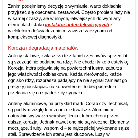
Zanim podejmiemy decyzję o wymianie, warto dokładnie
przyjrzeć się obecnemu zestawowi. Często problem leży nie
w samej czaszy, ale w innych, łatwiejszych do wymiany
elementach. Jako
instalator anten telewizyjnych
z
wieloletnim doświadczeniem, zawsze zaczynam od
kompleksowej diagnostyki.
Korozja i degradacja materiałów
Anteny stalowe, zwłaszcza te z tanich zestawów sprzed lat,
są szczególnie podatne na rdzę. Nie chodzi tylko o estetykę.
Korozja, która pojawia się na powierzchni lustra, zaburza
jego właściwości odblaskowe. Każda nierówność, każde
ognisko rdzy, rozprasza padający na nie sygnał zamiast go
precyzyjnie skupiać na konwerterze. To bezpośrednio
przekłada się na spadek siły sygnału.
Anteny aluminiowe, na przykład marki Corab czy Technisat,
są pod tym względem znacznie trwalsze. Aluminium
naturalnie wytwarza warstwę tlenku, która chroni przed
dalszą korozją. Jednak nawet one nie są wieczne. Elementy
mocujące, śruby, wsporniki – te najczęściej wykonane są ze
stali. Sprawdzenie ich stanu jest kluczowe. Luzy w