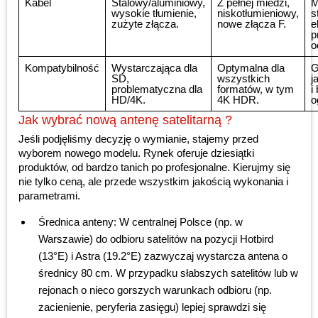
Kabel
Stalowy/aluminiowy,
Z pełnej miedzi,
M
wysokie tłumienie,
niskotłumieniowy,
s
zużyte złącza.
nowe złącza F.
e
p
o
Kompatybilność
Wystarczająca dla
Optymalna dla
G
SD,
wszystkich
j
problematyczna dla
formatów, w tym
i
HD/4K.
4K HDR.
o
Jak wybrać nową antenę satelitarną ?
Jeśli podjęliśmy decyzję o wymianie, stajemy przed
wyborem nowego modelu. Rynek oferuje dziesiątki
produktów, od bardzo tanich po profesjonalne. Kierujmy się
nie tylko ceną, ale przede wszystkim jakością wykonania i
parametrami.
Średnica anteny: W centralnej Polsce (np. w
Warszawie) do odbioru satelitów na pozycji Hotbird
(13°E) i Astra (19.2°E) zazwyczaj wystarcza antena o
średnicy 80 cm. W przypadku słabszych satelitów lub w
rejonach o nieco gorszych warunkach odbioru (np.
zacienienie, peryferia zasięgu) lepiej sprawdzi się