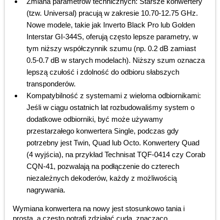
Zmiana parametrów technicznych: Starsze konwertery
(tzw. Universal) pracują w zakresie 10.70-12.75 GHz.
Nowe modele, takie jak Inverto Black Pro lub Golden
Interstar GI-344S, oferują często lepsze parametry, w
tym niższy współczynnik szumu (np. 0.2 dB zamiast
0.5-0.7 dB w starych modelach). Niższy szum oznacza
lepszą czułość i zdolność do odbioru słabszych
transponderów.
Kompatybilność z systemami z wieloma odbiornikami:
Jeśli w ciągu ostatnich lat rozbudowaliśmy system o
dodatkowe odbiorniki, być może używamy
przestarzałego konwertera Single, podczas gdy
potrzebny jest Twin, Quad lub Octo. Konwertery Quad
(4 wyjścia), na przykład Technisat TQF-0414 czy Corab
CQN-41, pozwalają na podłączenie do czterech
niezależnych dekoderów, każdy z możliwością
nagrywania.
Wymiana konwertera na nowy jest stosunkowo tania i
prosta, a często potrafi zdziałać cuda, znacząco