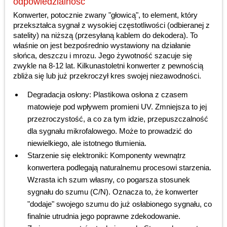
odpowiedzialność
Konwerter, potocznie zwany "głowicą", to element, który
przekształca sygnał z wysokiej częstotliwości (odbieranej z
satelity) na niższą (przesyłaną kablem do dekodera). To
właśnie on jest bezpośrednio wystawiony na działanie
słońca, deszczu i mrozu. Jego żywotność szacuje się
zwykle na 8-12 lat. Kilkunastoletni konwerter z pewnością
zbliża się lub już przekroczył kres swojej niezawodności.
Degradacja osłony: Plastikowa osłona z czasem
matowieje pod wpływem promieni UV. Zmniejsza to jej
przezroczystość, a co za tym idzie, przepuszczalność
dla sygnału mikrofalowego. Może to prowadzić do
niewielkiego, ale istotnego tłumienia.
Starzenie się elektroniki: Komponenty wewnątrz
konwertera podlegają naturalnemu procesowi starzenia.
Wzrasta ich szum własny, co pogarsza stosunek
sygnału do szumu (C/N). Oznacza to, że konwerter
"dodaje" swojego szumu do już osłabionego sygnału, co
finalnie utrudnia jego poprawne zdekodowanie.