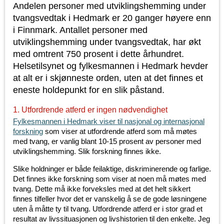
Andelen personer med utviklingshemming under
tvangsvedtak i Hedmark er 20 ganger høyere enn
i Finnmark. Antallet personer med
utviklingshemming under tvangsvedtak, har økt
med omtrent 750 prosent i dette århundret.
Helsetilsynet og fylkesmannen i Hedmark hevder
at alt er i skjønneste orden, uten at det finnes et
eneste holdepunkt for en slik påstand.
1. Utfordrende atferd er ingen nødvendighet
Fylkesmannen i Hedmark viser til nasjonal og internasjonal
forskning
som viser at utfordrende atferd som må møtes
med tvang, er vanlig blant 10-15 prosent av personer med
utviklingshemming. Slik forskning finnes ikke.
Slike holdninger er både feilaktige, diskriminerende og farlige.
Det finnes ikke forskning som viser at noen må møtes med
tvang. Dette må ikke forveksles med at det helt sikkert
finnes tilfeller hvor det er vanskelig å se de gode løsningene
uten å måtte ty til tvang. Utfordrende atferd er i stor grad et
resultat av livssituasjonen og livshistorien til den enkelte. Jeg