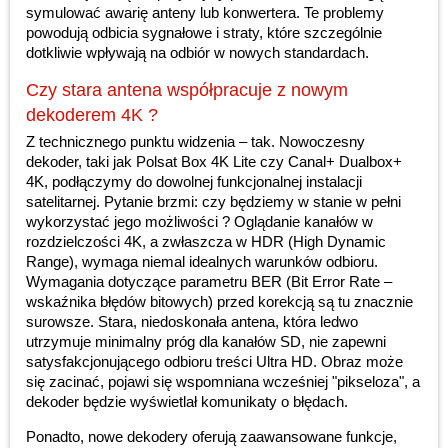
symulować awarię anteny lub konwertera. Te problemy
powodują odbicia sygnałowe i straty, które szczególnie
dotkliwie wpływają na odbiór w nowych standardach.
Czy stara antena współpracuje z nowym
dekoderem 4K ?
Z technicznego punktu widzenia – tak. Nowoczesny
dekoder, taki jak Polsat Box 4K Lite czy Canal+ Dualbox+
4K, podłączymy do dowolnej funkcjonalnej instalacji
satelitarnej. Pytanie brzmi: czy będziemy w stanie w pełni
wykorzystać jego możliwości ? Oglądanie kanałów w
rozdzielczości 4K, a zwłaszcza w HDR (High Dynamic
Range), wymaga niemal idealnych warunków odbioru.
Wymagania dotyczące parametru BER (Bit Error Rate –
wskaźnika błędów bitowych) przed korekcją są tu znacznie
surowsze. Stara, niedoskonała antena, która ledwo
utrzymuje minimalny próg dla kanałów SD, nie zapewni
satysfakcjonującego odbioru treści Ultra HD. Obraz może
się zacinać, pojawi się wspomniana wcześniej "pikseloza", a
dekoder będzie wyświetlał komunikaty o błędach.
Ponadto, nowe dekodery oferują zaawansowane funkcje,