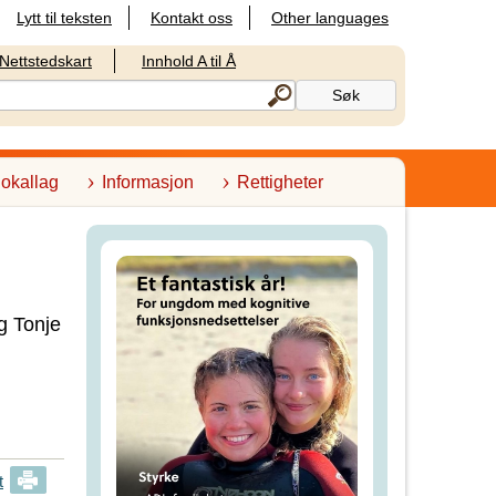
Lytt til teksten
Kontakt oss
Other languages
Nettstedskart
Innhold A til Å
lokallag
Informasjon
Rettigheter
g Tonje
t