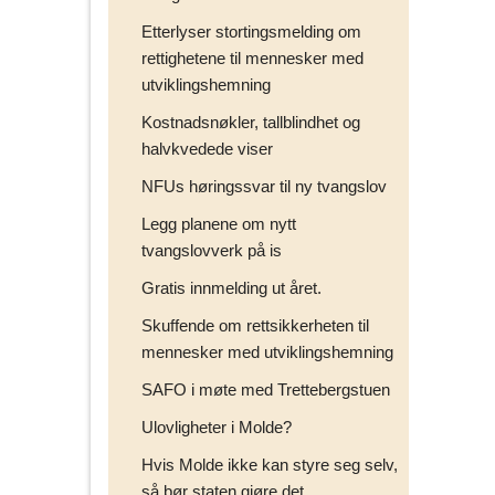
Etterlyser stortingsmelding om
rettighetene til mennesker med
utviklingshemning
Kostnadsnøkler, tallblindhet og
halvkvedede viser
NFUs høringssvar til ny tvangslov
Legg planene om nytt
tvangslovverk på is
Gratis innmelding ut året.
Skuffende om rettsikkerheten til
mennesker med utviklingshemning
SAFO i møte med Trettebergstuen
Ulovligheter i Molde?
Hvis Molde ikke kan styre seg selv,
så bør staten gjøre det