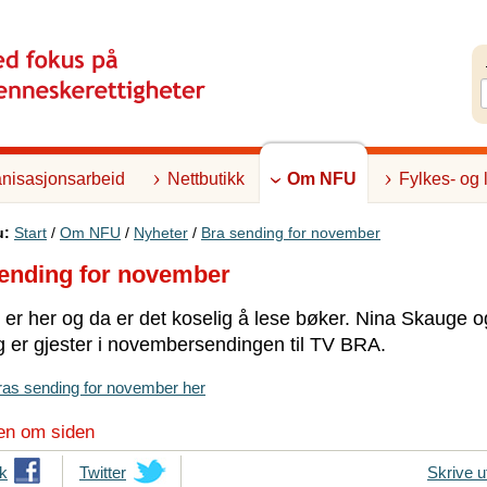
nisasjonsarbeid
Nettbutikk
Om NFU
Fylkes- og 
u:
Start
/
Om NFU
/
Nyheter
/
Bra sending for november
ending for november
er her og da er det koselig å lese bøker. Nina Skauge o
 er gjester i novembersendingen til TV BRA.
as sending for november her
en om siden
k
T
Twitter
Skrive u