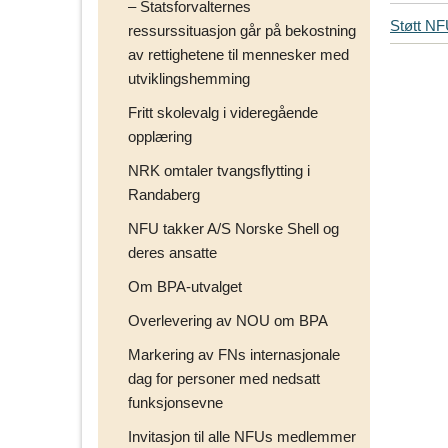
– Statsforvalternes
i
Støtt N
ressurssituasjon går på bekostning
p
s
av rettighetene til mennesker med
d
utviklingshemming
i
Fritt skolevalg i videregående
n
opplæring
e
v
NRK omtaler tvangsflytting i
e
Randaberg
n
NFU takker A/S Norske Shell og
n
e
deres ansatte
r
Om BPA-utvalget
p
å
Overlevering av NOU om BPA
Markering av FNs internasjonale
dag for personer med nedsatt
funksjonsevne
Invitasjon til alle NFUs medlemmer