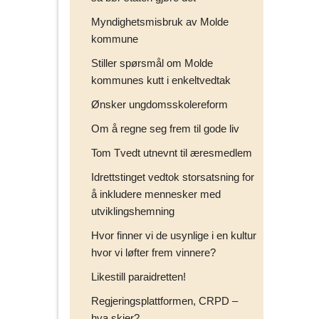
Myndighetsmisbruk av Molde
kommune
Stiller spørsmål om Molde
kommunes kutt i enkeltvedtak
Ønsker ungdomsskolereform
Om å regne seg frem til gode liv
Tom Tvedt utnevnt til æresmedlem
Idrettstinget vedtok storsatsning for
å inkludere mennesker med
utviklingshemning
Hvor finner vi de usynlige i en kultur
hvor vi løfter frem vinnere?
Likestill paraidretten!
Regjeringsplattformen, CRPD –
hva skjer?