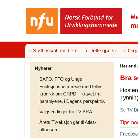
T
i
l
i
n
n
h
o
l
Støtt oss/bli medlem
Dette gjør vi
Orga
d
Her er d
Nyheter
Bra s
SAFO, FFO og Unge
Funksjonshemmede med felles
Høsten 
kronikk om CRPD – kravet fra
Tynning
paraplyene, i Dagens perspektiv.
Se TV Br
Valgsendinger fra TV BRA
Tips no
Årets TV-aksjon går til Atlas-
alliansen
T
Faceboo