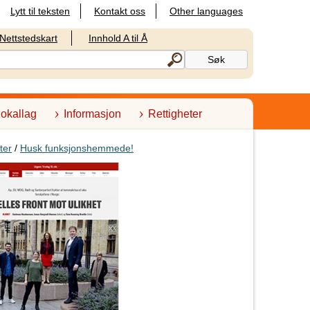
Lytt til teksten
Kontakt oss
Other languages
Nettstedskart
Innhold A til Å
lokallag
Informasjon
Rettigheter
ter
/
Husk funksjonshemmede!