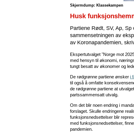
Skjermdump: Klassekampen
Husk funksjonshem
Partiene Rødt, SV, Ap, Sp
sammensetningen av ekspe
av Koronapandemien, skri
Ekspertutvalget "Norge mot 202
med hensyn til økonomi, næringsl
tungt besatt av økonomer og led
De rødgrønne partiene ønsker
i
til også å omfatte konsekvensene
de rødgrønne partiene at utvalget 
partssammensatt utvalg.
Om det blir noen endring i mandat
forslaget. Skulle endringene re
funksjonsnedsettelser blir repre
med funksjonsnedsettelser, fin
pandemien.