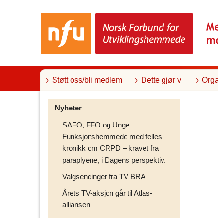
T
i
l
i
n
n
h
o
l
Støtt oss/bli medlem
Dette gjør vi
Orga
d
Nyheter
SAFO, FFO og Unge
Funksjonshemmede med felles
kronikk om CRPD – kravet fra
paraplyene, i Dagens perspektiv.
Valgsendinger fra TV BRA
Årets TV-aksjon går til Atlas-
alliansen