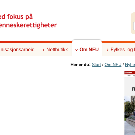
nisasjonsarbeid
Nettbutikk
Om NFU
Fylkes- og 
Her er du:
Start
/
Om NFU
/
Nyhe