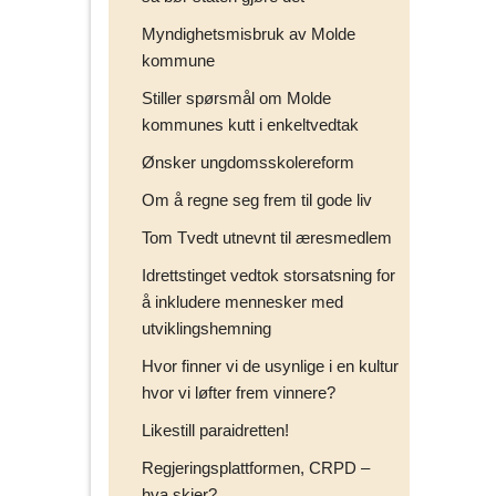
Myndighetsmisbruk av Molde
kommune
Stiller spørsmål om Molde
kommunes kutt i enkeltvedtak
Ønsker ungdomsskolereform
Om å regne seg frem til gode liv
Tom Tvedt utnevnt til æresmedlem
Idrettstinget vedtok storsatsning for
å inkludere mennesker med
utviklingshemning
Hvor finner vi de usynlige i en kultur
hvor vi løfter frem vinnere?
Likestill paraidretten!
Regjeringsplattformen, CRPD –
hva skjer?