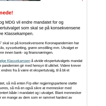
mede!
 og MDG vil endre mandatet for og
rtutvalget som skal se på konsekvensene
ve Klassekampen.
5" skal se på konsekvensene Koronapandemien har
iv, sysselsetting, grønn omstilling mm. Utvalget er
ere innen bank- og finansnæringen.
 følge Klassekampen
å utvide ekspertutvalgets mandat
 pandemien gir med hensyn til ulikhet. Videre krever
endres fra å være et ekspertutvalg, til å bli et
et, så må enten Frp eller regjeringspartiene støtte
aliseres, så må en også sikre at mennesker med
sentert både i mandatet og i utvalget. Blant mennesker
ner en mange av dem som er rammet hardest av