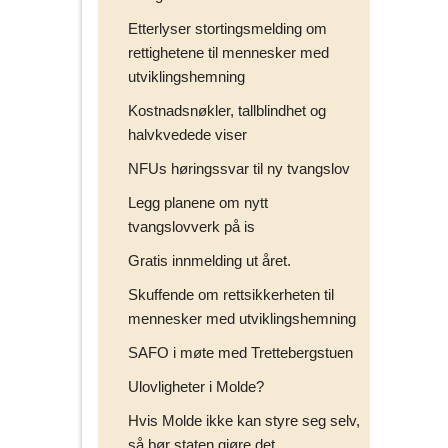
Etterlyser stortingsmelding om
rettighetene til mennesker med
utviklingshemning
Kostnadsnøkler, tallblindhet og
halvkvedede viser
NFUs høringssvar til ny tvangslov
Legg planene om nytt
tvangslovverk på is
Gratis innmelding ut året.
Skuffende om rettsikkerheten til
mennesker med utviklingshemning
SAFO i møte med Trettebergstuen
Ulovligheter i Molde?
Hvis Molde ikke kan styre seg selv,
så bør staten gjøre det