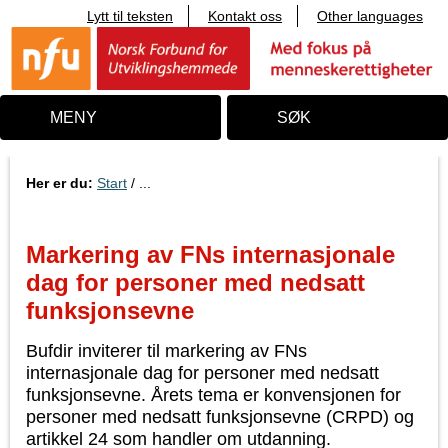
Lytt til teksten
Kontakt oss
Other languages
T
i
l
i
n
n
MENY
SØK
h
o
l
d
Her er du:
Start
/ ...
Markering av FNs internasjonale
dag for personer med nedsatt
funksjonsevne
Bufdir inviterer til markering av FNs
internasjonale dag for personer med nedsatt
funksjonsevne. Årets tema er konvensjonen for
personer med nedsatt funksjonsevne (CRPD) og
artikkel 24 som handler om utdanning.