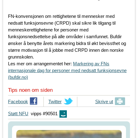
FN-konvensjonen om rettighetene til mennesker med
nedsatt funksjonsevne (CRPD) skal sikre lik tilgang til
menneskerettighetene for personer med
funksjonsnedsettelse på alle områder i samfunnet. Bufdir
ønsker å benytte årets markering bidra til økt bevissthet og
større motivasjon til å jobbe med CRPD innen den norske
grunnskolen.
Les mer om arrangementet her:
Markering av FNs
internasjonale dag for personer med nedsatt funksjonsevne
(bufdir.no)
Tips noen om siden
T
Facebook
T
Twitter
Skrive ut
i
i
Støtt NFU
vipps #90501
p
p
s
s
d
d
i
i