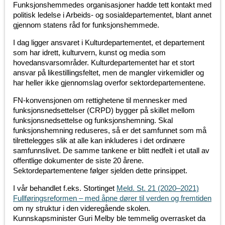
Funksjonshemmedes organisasjoner hadde tett kontakt med
politisk ledelse i Arbeids- og sosialdepartementet, blant annet
gjennom statens råd for funksjonshemmede.
I dag ligger ansvaret i Kulturdepartementet, et departement
som har idrett, kulturvern, kunst og media som
hovedansvarsområder. Kulturdepartementet har et stort
ansvar på likestillingsfeltet, men de mangler virkemidler og
har heller ikke gjennomslag overfor sektordepartementene.
FN-konvensjonen om rettighetene til mennesker med
funksjonsnedsettelser (CRPD) bygger på skillet mellom
funksjonsnedsettelse og funksjonshemning. Skal
funksjonshemning reduseres, så er det samfunnet som må
tilrettelegges slik at alle kan inkluderes i det ordinære
samfunnslivet. De samme tankene er blitt nedfelt i et utall av
offentlige dokumenter de siste 20 årene.
Sektordepartementene følger sjelden dette prinsippet.
I vår behandlet f.eks. Stortinget
Meld. St. 21 (2020–2021)
Fullføringsreformen – med åpne dører til verden og fremtiden
om ny struktur i den videregående skolen.
Kunnskapsminister Guri Melby ble temmelig overrasket da