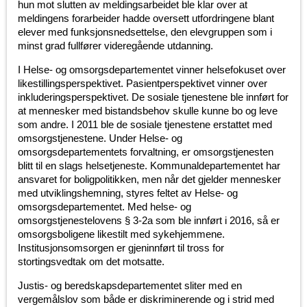
hun mot slutten av meldingsarbeidet ble klar over at
meldingens forarbeider hadde oversett utfordringene blant
elever med funksjonsnedsettelse, den elevgruppen som i
minst grad fullfører videregående utdanning.
I Helse- og omsorgsdepartementet vinner helsefokuset over
likestillingsperspektivet. Pasientperspektivet vinner over
inkluderingsperspektivet. De sosiale tjenestene ble innført for
at mennesker med bistandsbehov skulle kunne bo og leve
som andre. I 2011 ble de sosiale tjenestene erstattet med
omsorgstjenestene. Under Helse- og
omsorgsdepartementets forvaltning, er omsorgstjenesten
blitt til en slags helsetjeneste. Kommunaldepartementet har
ansvaret for boligpolitikken, men når det gjelder mennesker
med utviklingshemning, styres feltet av Helse- og
omsorgsdepartementet. Med helse- og
omsorgstjenestelovens § 3-2a som ble innført i 2016, så er
omsorgsboligene likestilt med sykehjemmene.
Institusjonsomsorgen er gjeninnført til tross for
stortingsvedtak om det motsatte.
Justis- og beredskapsdepartementet sliter med en
vergemålslov som både er diskriminerende og i strid med