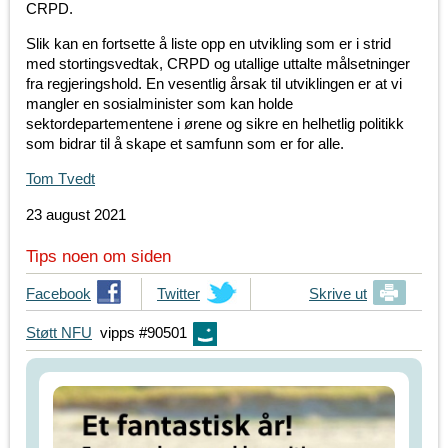
CRPD.
Slik kan en fortsette å liste opp en utvikling som er i strid
med stortingsvedtak, CRPD og utallige uttalte målsetninger
fra regjeringshold. En vesentlig årsak til utviklingen er at vi
mangler en sosialminister som kan holde
sektordepartementene i ørene og sikre en helhetlig politikk
som bidrar til å skape et samfunn som er for alle.
Tom Tvedt
23 august 2021
Tips noen om siden
T
Facebook
T
Twitter
Skrive ut
i
i
Støtt NFU
vipps #90501
p
p
s
s
d
d
i
i
n
n
e
e