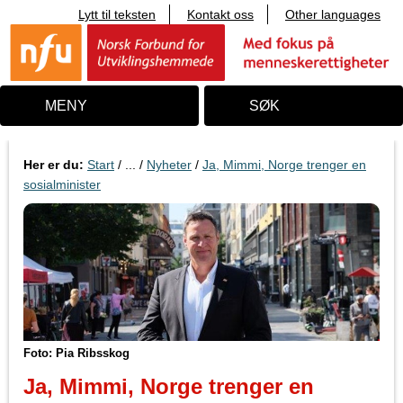
Lytt til teksten
Kontakt oss
Other languages
T
i
l
i
n
n
MENY
SØK
h
o
l
d
Her er du:
Start
/ ... /
Nyheter
/
Ja, Mimmi, Norge trenger en
sosialminister
Foto: Pia Ribsskog
Ja, Mimmi, Norge trenger en