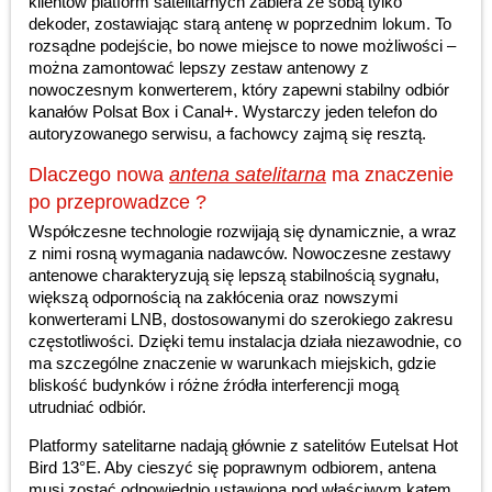
klientów platform satelitarnych zabiera ze sobą tylko
dekoder, zostawiając starą antenę w poprzednim lokum. To
rozsądne podejście, bo nowe miejsce to nowe możliwości –
można zamontować lepszy zestaw antenowy z
nowoczesnym konwerterem, który zapewni stabilny odbiór
kanałów Polsat Box i Canal+. Wystarczy jeden telefon do
autoryzowanego serwisu, a fachowcy zajmą się resztą.
Dlaczego nowa
antena satelitarna
ma znaczenie
po przeprowadzce ?
Współczesne technologie rozwijają się dynamicznie, a wraz
z nimi rosną wymagania nadawców. Nowoczesne zestawy
antenowe charakteryzują się lepszą stabilnością sygnału,
większą odpornością na zakłócenia oraz nowszymi
konwerterami LNB, dostosowanymi do szerokiego zakresu
częstotliwości. Dzięki temu instalacja działa niezawodnie, co
ma szczególne znaczenie w warunkach miejskich, gdzie
bliskość budynków i różne źródła interferencji mogą
utrudniać odbiór.
Platformy satelitarne nadają głównie z satelitów Eutelsat Hot
Bird 13°E. Aby cieszyć się poprawnym odbiorem, antena
musi zostać odpowiednio ustawiona pod właściwym kątem