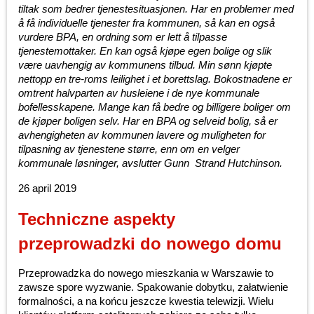
tiltak som bedrer tjenestesituasjonen. Har en problemer med
å få individuelle tjenester fra kommunen, så kan en også
vurdere BPA, en ordning som er lett å tilpasse
tjenestemottaker. En kan også kjøpe egen bolige og slik
være uavhengig av kommunens tilbud. Min sønn kjøpte
nettopp en tre-roms leilighet i et borettslag. Bokostnadene er
omtrent halvparten av husleiene i de nye kommunale
bofellesskapene. Mange kan få bedre og billigere boliger om
de kjøper boligen selv. Har en BPA og selveid bolig, så er
avhengigheten av kommunen lavere og muligheten for
tilpasning av tjenestene større, enn om en velger
kommunale løsninger, avslutter Gunn Strand Hutchinson.
26 april 2019
Techniczne aspekty
przeprowadzki do nowego domu
Przeprowadzka do nowego mieszkania w Warszawie to
zawsze spore wyzwanie. Spakowanie dobytku, załatwienie
formalności, a na końcu jeszcze kwestia telewizji. Wielu