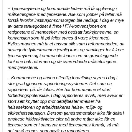
–
Tjenesteyterne og kommunale ledere må få opplæring i
målsetningene med tjenestene. Alle som jobber på feltet må
forstå hvorfor institusjonsomsorgen ble nedlagt. I dag er mye
av dette tankegodset å finne i FN-konvensjonen om
rettighetene til mennesker med nedsatt funksjonsevne, en
konvensjon som få på feltet synes å være kjent med.
Fylkesmannen må ta et ansvar slik som i reformperioden, da
arrangerte fylkesmannen jevnlig kurs og samlinger for å lære
tjenesteytere og kommunale ledere om de grunnleggende
tankene bak reformen og de overordnede målsetningene
med tjenestene.
–
Kommunene og annen offentlig forvaltning styres i dag i
stor grad gjennom rapporteringssystemer. Det som en
rapporterer på, får fokus. Her har kommunene et stort
forbedringspotensiale. I dag rapporteres avvik, men avvik er
stort sett knyttet opp mot detaljbestemmelser fra
helsesektoren og arbeidstakeres helse-, miljø- og
sikkerhetssituasjon. Dersom tjenestemottaker ikke får delta i
ønskede fritidsaktiviteter eller på andre måter ikke får en
tjeneste som er i samsvar med tjenestenes formål, så må
det også regnes som avvik og rapporteres.