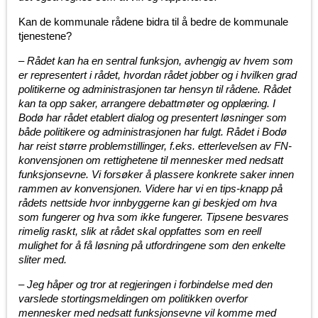
Kan de kommunale rådene bidra til å bedre de kommunale
tjenestene?
–
Rådet kan ha en sentral funksjon, avhengig av hvem som
er representert i rådet, hvordan rådet jobber og i hvilken grad
politikerne og administrasjonen tar hensyn til rådene. Rådet
kan ta opp saker, arrangere debattmøter og opplæring. I
Bodø har rådet etablert dialog og presentert løsninger som
både politikere og administrasjonen har fulgt. Rådet i Bodø
har reist større problemstillinger, f.eks. etterlevelsen av FN-
konvensjonen om rettighetene til mennesker med nedsatt
funksjonsevne. Vi forsøker å plassere konkrete saker innen
rammen av konvensjonen. Videre har vi en tips-knapp på
rådets nettside hvor innbyggerne kan gi beskjed om hva
som fungerer og hva som ikke fungerer. Tipsene besvares
rimelig raskt, slik at rådet skal oppfattes som en reell
mulighet for å få løsning på utfordringene som den enkelte
sliter med.
–
Jeg håper og tror at regjeringen i forbindelse med den
varslede stortingsmeldingen om politikken overfor
mennesker med nedsatt funksjonsevne vil komme med