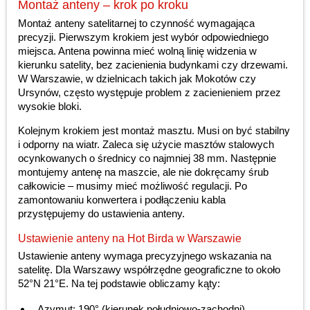
Montaż anteny – krok po kroku
Montaż anteny satelitarnej to czynność wymagająca
precyzji. Pierwszym krokiem jest wybór odpowiedniego
miejsca. Antena powinna mieć wolną linię widzenia w
kierunku satelity, bez zacienienia budynkami czy drzewami.
W Warszawie, w dzielnicach takich jak Mokotów czy
Ursynów, często występuje problem z zacienieniem przez
wysokie bloki.
Kolejnym krokiem jest montaż masztu. Musi on być stabilny
i odporny na wiatr. Zaleca się użycie masztów stalowych
ocynkowanych o średnicy co najmniej 38 mm. Następnie
montujemy antenę na maszcie, ale nie dokręcamy śrub
całkowicie – musimy mieć możliwość regulacji. Po
zamontowaniu konwertera i podłączeniu kabla
przystępujemy do ustawienia anteny.
Ustawienie anteny na Hot Birda w Warszawie
Ustawienie anteny wymaga precyzyjnego wskazania na
satelitę. Dla Warszawy współrzędne geograficzne to około
52°N 21°E. Na tej podstawie obliczamy kąty:
Azymut: 190° (kierunek południowo-zachodni).