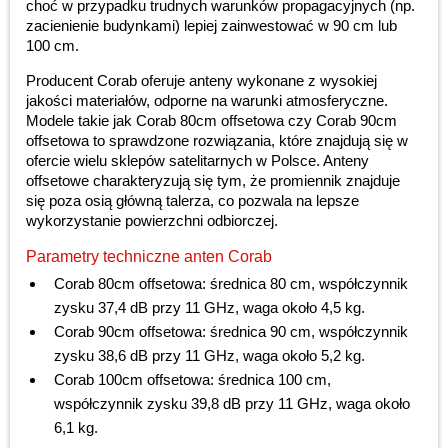
choć w przypadku trudnych warunków propagacyjnych (np.
zacienienie budynkami) lepiej zainwestować w 90 cm lub
100 cm.
Producent Corab oferuje anteny wykonane z wysokiej
jakości materiałów, odporne na warunki atmosferyczne.
Modele takie jak Corab 80cm offsetowa czy Corab 90cm
offsetowa to sprawdzone rozwiązania, które znajdują się w
ofercie wielu sklepów satelitarnych w Polsce. Anteny
offsetowe charakteryzują się tym, że promiennik znajduje
się poza osią główną talerza, co pozwala na lepsze
wykorzystanie powierzchni odbiorczej.
Parametry techniczne anten Corab
Corab 80cm offsetowa: średnica 80 cm, współczynnik
zysku 37,4 dB przy 11 GHz, waga około 4,5 kg.
Corab 90cm offsetowa: średnica 90 cm, współczynnik
zysku 38,6 dB przy 11 GHz, waga około 5,2 kg.
Corab 100cm offsetowa: średnica 100 cm,
współczynnik zysku 39,8 dB przy 11 GHz, waga około
6,1 kg.