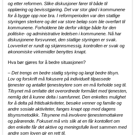
og etter reformen. Slike diskusjoner fører til både til
opplæring og bevisstgjøring. Det var stor glød i kommunene
for å bygge opp noe bra. I reformperioden var den statlige
styringen sterkere og det var store beløp som ble overført til
kommunene. Forholdene ble derfor viktige både for den
politiske- og administrative ledelsen i kommunene. Nå har
diskusjonene forsvunnet, den statlige styringen er svak.
Lovverket er rundt og skjønnsmessig, kontrollen er svak og
økonomiske virkemidler benyttes knapt.
Hva bør gjøres for å bedre situasjonen?
–
Det trengs en bedre statlig styring og langt bedre tilsyn.
Lov og forskrift må fokusere på individuelt tilpassede
tjenester og antallet tjenesteytere som en må forholde seg til.
Tilsynet må omfatte det overordnede formålet med tjenesten,
nemlig det å kunne delta i samfunnet. Den enkeltes mulighet
for å delta på fritidsaktiviteter, besøke venner og familie og
andre sosiale aktiviteter, fanges knapt opp med dagens
tilsynsmetodikk. Tilsynene må involvere tjenestemottakere
og pårørende. Fokuset må vris slik at en får kontollert om
den enkelte får det aktive og meningsfulle livet sammen med
andre som loven gir en rett til.