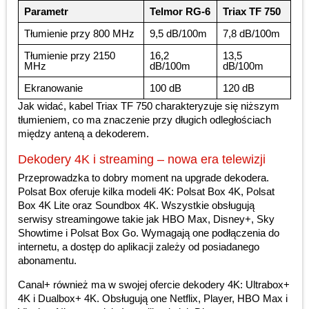
Parametr
Telmor RG-6
Triax TF 750
Tłumienie przy 800 MHz
9,5 dB/100m
7,8 dB/100m
Tłumienie przy 2150
16,2
13,5
MHz
dB/100m
dB/100m
Ekranowanie
100 dB
120 dB
Jak widać, kabel Triax TF 750 charakteryzuje się niższym
tłumieniem, co ma znaczenie przy długich odległościach
między anteną a dekoderem.
Dekodery 4K i streaming – nowa era telewizji
Przeprowadzka to dobry moment na upgrade dekodera.
Polsat Box oferuje kilka modeli 4K: Polsat Box 4K, Polsat
Box 4K Lite oraz Soundbox 4K. Wszystkie obsługują
serwisy streamingowe takie jak HBO Max, Disney+, Sky
Showtime i Polsat Box Go. Wymagają one podłączenia do
internetu, a dostęp do aplikacji zależy od posiadanego
abonamentu.
Canal+ również ma w swojej ofercie dekodery 4K: Ultrabox+
4K i Dualbox+ 4K. Obsługują one Netflix, Player, HBO Max i