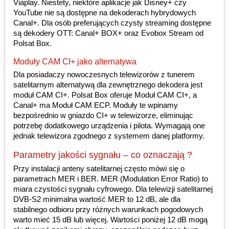
Viaplay. Niestety, niektóre aplikacje jak Disney+ czy
YouTube nie są dostępne na dekoderach hybrydowych
Canal+. Dla osób preferujących czysty streaming dostępne
są dekodery OTT: Canal+ BOX+ oraz Evobox Stream od
Polsat Box.
Moduły CAM CI+ jako alternatywa
Dla posiadaczy nowoczesnych telewizorów z tunerem
satelitarnym alternatywą dla zewnętrznego dekodera jest
moduł CAM CI+. Polsat Box oferuje Moduł CAM CI+, a
Canal+ ma Moduł CAM ECP. Moduły te wpinamy
bezpośrednio w gniazdo CI+ w telewizorze, eliminując
potrzebę dodatkowego urządzenia i pilota. Wymagają one
jednak telewizora zgodnego z systemem danej platformy.
Parametry jakości sygnału – co oznaczają ?
Przy instalacji anteny satelitarnej często mówi się o
parametrach MER i BER. MER (Modulation Error Ratio) to
miara czystości sygnału cyfrowego. Dla telewizji satelitarnej
DVB-S2 minimalna wartość MER to 12 dB, ale dla
stabilnego odbioru przy różnych warunkach pogodowych
warto mieć 15 dB lub więcej. Wartości poniżej 12 dB mogą