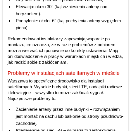
Elewacja: około 30° (kąt wzniesienia anteny nad
horyzontem).
Pochylenie: około -6° (kąt pochylenia anteny względem
pionu).
Rekomendowani instalatorzy zapewniają wsparcie po
montażu, co oznacza, że w razie problemów z odbiorem
można wezwać ich ponownie do korekty ustawienia. Mają
oni doświadczenie w pracy w warunkach miejskich i wiedzą,
jak radzić sobie z zakłóceniami.
Problemy w instalacjach satelitarnych w mieście
Warszawa to specyficzne środowisko dla instalacji
satelitarnych. Wysokie budynki, sieci LTE, nadajniki radiowe
i telewizyjne – wszystko to może zakłócać sygnał.
Najczęstsze problemy to:
Zacienienie anteny przez inne budynki – rozwiązaniem
jest montaż na dachu lub balkonie od strony południowo-
zachodniej.
Interferencje od sieci 5G – wymaga to zastosowania