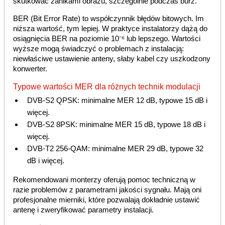
skutkować zanikami obrazu, szczególnie podczas burz.
BER (Bit Error Rate) to współczynnik błędów bitowych. Im
niższa wartość, tym lepiej. W praktyce instalatorzy dążą do
osiągnięcia BER na poziomie 10⁻⁶ lub lepszego. Wartości
wyższe mogą świadczyć o problemach z instalacją:
niewłaściwe ustawienie anteny, słaby kabel czy uszkodzony
konwerter.
Typowe wartości MER dla różnych technik modulacji
DVB-S2 QPSK: minimalne MER 12 dB, typowe 15 dB i
więcej.
DVB-S2 8PSK: minimalne MER 15 dB, typowe 18 dB i
więcej.
DVB-T2 256-QAM: minimalne MER 29 dB, typowe 32
dB i więcej.
Rekomendowani monterzy oferują pomoc techniczną w
razie problemów z parametrami jakości sygnału. Mają oni
profesjonalne mierniki, które pozwalają dokładnie ustawić
antenę i zweryfikować parametry instalacji.