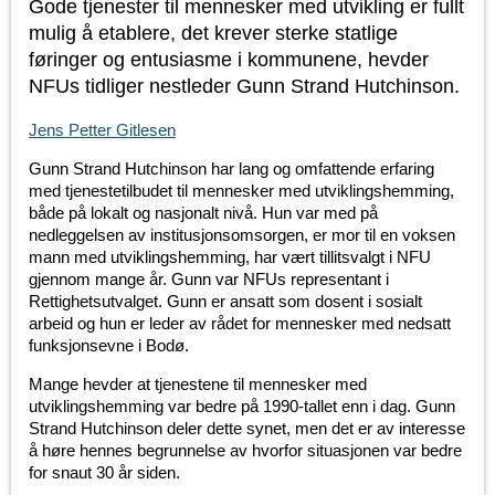
Gode tjenester til mennesker med utvikling er fullt
mulig å etablere, det krever sterke statlige
føringer og entusiasme i kommunene, hevder
NFUs tidliger nestleder Gunn Strand Hutchinson.
Jens Petter Gitlesen
Gunn Strand Hutchinson har lang og omfattende erfaring
med tjenestetilbudet til mennesker med utviklingshemming,
både på lokalt og nasjonalt nivå. Hun var med på
nedleggelsen av institusjonsomsorgen, er mor til en voksen
mann med utviklingshemming, har vært tillitsvalgt i NFU
gjennom mange år. Gunn var NFUs representant i
Rettighetsutvalget. Gunn er ansatt som dosent i sosialt
arbeid og hun er leder av rådet for mennesker med nedsatt
funksjonsevne i Bodø.
Mange hevder at tjenestene til mennesker med
utviklingshemming var bedre på 1990-tallet enn i dag. Gunn
Strand Hutchinson deler dette synet, men det er av interesse
å høre hennes begrunnelse av hvorfor situasjonen var bedre
for snaut 30 år siden.