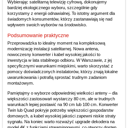
Wybierając satelitarną telewizję cyfrową, dokonujemy
bardziej ekologicznego wyboru, szczególnie gdy
korzystamy z energii odnawialnej. To istotny argument dla
świadomych konsumentów, którzy zastanawiają się nad
wpływem swoich wyborów na środowisko.
Podsumowanie praktyczne
Przeprowadzka to idealny moment na kompleksową
modernizację instalacji satelitarnej. Nowa antena,
nowoczesny konwerter i kabel wysokiej jakości to
inwestycja w lata stabilnego odbioru. W Warszawie, z jej
specyficznymi warunkami miejskimi, warto skorzystać z
pomocy doświadczonych instalatorów, którzy znają lokalne
uwarunkowania i potrafią sprostać trudnym zadaniom
montażowym.
Pamiętajmy o wyborze odpowiedniej wielkości anteny – dla
większości zastosowań wystarczy 80 cm, ale w trudnych
warunkach lepiej postawić na 90 cm lub 100 cm. Konwerter
Twin lub Quad pokryje potrzeby większości gospodarstw
domowych, a kabel wysokiej jakości zapewni niskie straty
sygnału. Na koniec warto rozważyć upgrade dekodera na
model 4K z funkcjami streamingowymi, co otworzy dostęp