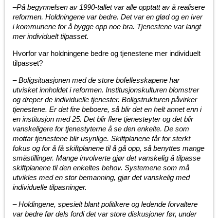
–
På begynnelsen av 1990-tallet var alle opptatt av å realisere
reformen. Holdningene var bedre. Det var en glød og en iver
i kommunene for å bygge opp noe bra. Tjenestene var langt
mer individuelt tilpasset.
Hvorfor var holdningene bedre og tjenestene mer individuelt
tilpasset?
–
Boligsituasjonen med de store bofellesskapene har
utvisket innholdet i reformen. Institusjonskulturen blomstrer
og dreper de individuelle tjenester. Boligstrukturen påvirker
tjenestene. Er det fire beboere, så blir det en helt annet enn i
en institusjon med 25. Det blir flere tjenesteyter og det blir
vanskeligere for tjenestyterne å se den enkelte. De som
mottar tjenestene blir usynlige. Skiftplanene får for sterkt
fokus og for å få skiftplanene til å gå opp, så benyttes mange
småstillinger. Mange involverte gjør det vanskelig å tilpasse
skiftplanene til den enkeltes behov. Systemene som må
utvikles med en stor bemanning, gjør det vanskelig med
individuelle tilpasninger.
–
Holdingene, spesielt blant politikere og ledende forvaltere
var bedre før dels fordi det var store diskusjoner før, under