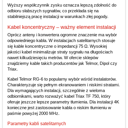
Wyższy współczynnik zysku oznacza lepszą zdolność do
odbioru słabszych sygnałów, co przekłada się na
stabilniejszą pracę instalacji w warunkach złej pogody.
Kabel koncentryczny – ważny element instalacji
Oprócz anteny i konwertera ogromne znaczenie ma wybór
odpowiedniego kabla. W instalacjach satelitarnych stosuje
się kable koncentryczne o impedancji 75 Ω. Wysokiej
jakości kabel minimalizuje straty sygnału na długościach
nawet kilkudziesięciu metrów. W ofercie sklepów
znajdziemy kable takich producentów jak Telmor, Dipol czy
Triax.
Kabel Telmor RG-6 to popularny wybór wśród instalatorów.
Charakteryzuje się pełnym ekranowaniem i niskimi stratami.
Dla wymagających instalacji, szczególnie z wieloma
odbiornikami, warto rozważyć kabel Triax TF 750, który
oferuje jeszcze lepsze parametry tłumienia. Dla instalacji 4K
konieczne jest zastosowanie kabla o niskim tłumieniu w
paśmie powyżej 2000 MHz.
Parametry kabli satelitarnych