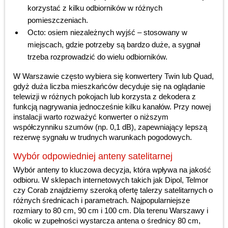
korzystać z kilku odbiorników w różnych
pomieszczeniach.
Octo: osiem niezależnych wyjść – stosowany w
miejscach, gdzie potrzeby są bardzo duże, a sygnał
trzeba rozprowadzić do wielu odbiorników.
W Warszawie często wybiera się konwertery Twin lub Quad,
gdyż duża liczba mieszkańców decyduje się na oglądanie
telewizji w różnych pokojach lub korzysta z dekodera z
funkcją nagrywania jednocześnie kilku kanałów. Przy nowej
instalacji warto rozważyć konwerter o niższym
współczynniku szumów (np. 0,1 dB), zapewniający lepszą
rezerwę sygnału w trudnych warunkach pogodowych.
Wybór odpowiedniej anteny satelitarnej
Wybór anteny to kluczowa decyzja, która wpływa na jakość
odbioru. W sklepach internetowych takich jak Dipol, Telmor
czy Corab znajdziemy szeroką ofertę talerzy satelitarnych o
różnych średnicach i parametrach. Najpopularniejsze
rozmiary to 80 cm, 90 cm i 100 cm. Dla terenu Warszawy i
okolic w zupełności wystarcza antena o średnicy 80 cm,