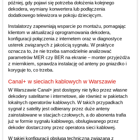
później, gdy pojawi się potrzeba dołożenia kolejnego
dekodera, wymiany konwertera lub podłączenia
dodatkowego telewizora w pokoju dziecięcym.
Instalatorzy zapewniają wsparcie po montażu, pomagając
klientom w aktualizacji oprogramowania dekodera,
konfiguracji połączenia z internetem oraz w diagnostyce
usterek związanych z jakością sygnału. W praktyce
oznacza to, że nie trzeba samodzielnie analizować
parametrów MER czy BER na ekranie – monter przyjeżdża
z miernikiem, sprawdza instalację od anteny po gniazdko i
koryguje to, co trzeba.
Canal+ w sieciach kablowych w Warszawie
W Warszawie Canal+ jest dostępny nie tylko przez własne
dekodery satelitarne i internetowe, ale również w pakietach
lokalnych operatorów kablowych. W takich przypadkach
sygnał z satelity jest odbierany przez duże anteny
zainstalowane w stacjach czołowych, a do abonenta trafia
już w formie sygnału kablowego, obsługiwanego przez
dekoder dostarczony przez operatora sieci kablowej.
W takiej konfiguracji obsługa techniczna związana z