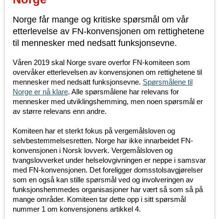
Norge får mange og kritiske spørsmål om vår
etterlevelse av FN-konvensjonen om rettighetene
til mennesker med nedsatt funksjonsevne.
Våren 2019 skal Norge svare overfor FN-komiteen som
overvåker etterlevelsen av konvensjonen om rettighetene til
mennesker med nedsatt funksjonsevne.
Spørsmålene til
Norge er nå klare
. Alle spørsmålene har relevans for
mennesker med utviklingshemming, men noen spørsmål er
av større relevans enn andre.
Komiteen har et sterkt fokus på vergemålsloven og
selvbestemmelsesretten. Norge har ikke innarbeidet FN-
konvensjonen i Norsk lovverk. Vergemålsloven og
tvangslovverket under helselovgivningen er neppe i samsvar
med FN-konvensjonen. Det foreligger domsstolsavgjørelser
som en også kan stille spørsmål ved og involveringen av
funksjonshemmedes organisasjoner har vært så som så på
mange områder. Komiteen tar dette opp i sitt spørsmål
nummer 1 om konvensjonens artikkel 4.