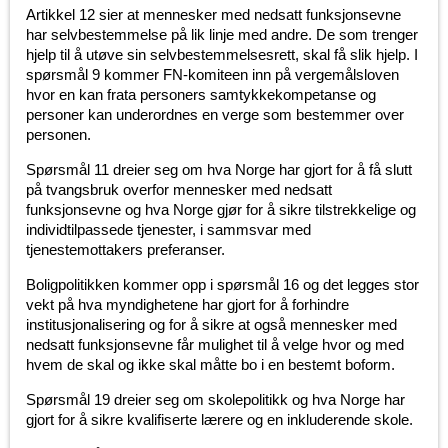
Artikkel 12 sier at mennesker med nedsatt funksjonsevne
har selvbestemmelse på lik linje med andre. De som trenger
hjelp til å utøve sin selvbestemmelsesrett, skal få slik hjelp. I
spørsmål 9 kommer FN-komiteen inn på vergemålsloven
hvor en kan frata personers samtykkekompetanse og
personer kan underordnes en verge som bestemmer over
personen.
Spørsmål 11 dreier seg om hva Norge har gjort for å få slutt
på tvangsbruk overfor mennesker med nedsatt
funksjonsevne og hva Norge gjør for å sikre tilstrekkelige og
individtilpassede tjenester, i sammsvar med
tjenestemottakers preferanser.
Boligpolitikken kommer opp i spørsmål 16 og det legges stor
vekt på hva myndighetene har gjort for å forhindre
institusjonalisering og for å sikre at også mennesker med
nedsatt funksjonsevne får mulighet til å velge hvor og med
hvem de skal og ikke skal måtte bo i en bestemt boform.
Spørsmål 19 dreier seg om skolepolitikk og hva Norge har
gjort for å sikre kvalifiserte lærere og en inkluderende skole.