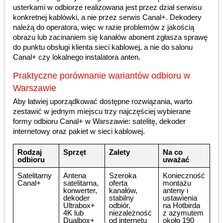
usterkami w odbiorze realizowana jest przez dział serwisu
konkretnej kablówki, a nie przez serwis Canal+. Dekodery
należą do operatora, więc w razie problemów z jakością
obrazu lub zacinaniem się kanałów abonent zgłasza sprawę
do punktu obsługi klienta sieci kablowej, a nie do salonu
Canal+ czy lokalnego instalatora anten.
Praktyczne porównanie wariantów odbioru w
Warszawie
Aby łatwiej uporządkować dostępne rozwiązania, warto
zestawić w jednym miejscu trzy najczęściej wybierane
formy odbioru Canal+ w Warszawie: satelitę, dekoder
internetowy oraz pakiet w sieci kablowej.
Rodzaj
Sprzęt
Zalety
Na co
odbioru
uważać
Satelitarny
Antena
Szeroka
Konieczność
Canal+
satelitarna,
oferta
montażu
konwerter,
kanałów,
anteny i
dekoder
stabilny
ustawienia
Ultrabox+
odbiór,
na Hotbirda
4K lub
niezależność
z azymutem
Dualbox+
od internetu
około 190