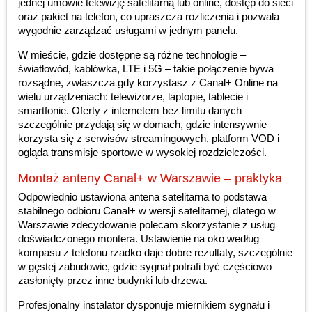
jednej umowie telewizję satelitarną lub online, dostęp do sieci
oraz pakiet na telefon, co upraszcza rozliczenia i pozwala
wygodnie zarządzać usługami w jednym panelu.
W mieście, gdzie dostępne są różne technologie –
światłowód, kablówka, LTE i 5G – takie połączenie bywa
rozsądne, zwłaszcza gdy korzystasz z Canal+ Online na
wielu urządzeniach: telewizorze, laptopie, tablecie i
smartfonie. Oferty z internetem bez limitu danych
szczególnie przydają się w domach, gdzie intensywnie
korzysta się z serwisów streamingowych, platform VOD i
ogląda transmisje sportowe w wysokiej rozdzielczości.
Montaż anteny Canal+ w Warszawie – praktyka
Odpowiednio ustawiona antena satelitarna to podstawa
stabilnego odbioru Canal+ w wersji satelitarnej, dlatego w
Warszawie zdecydowanie polecam skorzystanie z usług
doświadczonego montera. Ustawienie na oko według
kompasu z telefonu rzadko daje dobre rezultaty, szczególnie
w gęstej zabudowie, gdzie sygnał potrafi być częściowo
zasłonięty przez inne budynki lub drzewa.
Profesjonalny instalator dysponuje miernikiem sygnału i