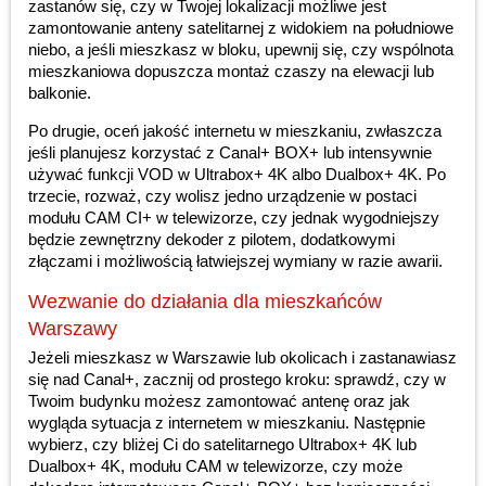
zastanów się, czy w Twojej lokalizacji możliwe jest
zamontowanie anteny satelitarnej z widokiem na południowe
niebo, a jeśli mieszkasz w bloku, upewnij się, czy wspólnota
mieszkaniowa dopuszcza montaż czaszy na elewacji lub
balkonie.
Po drugie, oceń jakość internetu w mieszkaniu, zwłaszcza
jeśli planujesz korzystać z Canal+ BOX+ lub intensywnie
używać funkcji VOD w Ultrabox+ 4K albo Dualbox+ 4K. Po
trzecie, rozważ, czy wolisz jedno urządzenie w postaci
modułu CAM CI+ w telewizorze, czy jednak wygodniejszy
będzie zewnętrzny dekoder z pilotem, dodatkowymi
złączami i możliwością łatwiejszej wymiany w razie awarii.
Wezwanie do działania dla mieszkańców
Warszawy
Jeżeli mieszkasz w Warszawie lub okolicach i zastanawiasz
się nad Canal+, zacznij od prostego kroku: sprawdź, czy w
Twoim budynku możesz zamontować antenę oraz jak
wygląda sytuacja z internetem w mieszkaniu. Następnie
wybierz, czy bliżej Ci do satelitarnego Ultrabox+ 4K lub
Dualbox+ 4K, modułu CAM w telewizorze, czy może