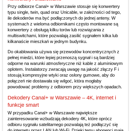
Przy odbiorze Canal+ w Warszawie stosuje się konwertery
typu single, twin, quad oraz Unicable, w zależności od tego,
ile dekoderów ma być podłączonych do jednej anteny. W
systemach z wieloma odbiornikami często montowane są
konwertery z obsługą kilku torów lub rozwiązania z
multiswitchami, które pozwalają zasilić sygnałem kilka lub
kilkanaście mieszkań w jednym budynku.
Do okablowania używa się przewodów koncentrycznych z
pełnej miedzi, które lepiej przenoszą sygnał i są bardziej
odporne na warunki atmosferyczne niż kable z aluminiowym
oplotem. Instalatorzy zwracają uwagę na jakość złączy F i
stosują kompresyjne wtyki oraz osłony gumowe, aby do
połączeń nie dostawała się wilgoć, która mogłaby
powodować problemy z odbiorem przy większych opadach.
Dekodery Canal+ w Warszawie – 4K, internet i
funkcje smart
W przypadku Canal+ w Warszawie największe
zainteresowanie wzbudzają dekodery 4K, które oprócz
odbioru sygnału satelitarnego pozwalają też podłączyć się
do internetu przez LAN lub Wi-Fi. Dzięki temu abonenci mają