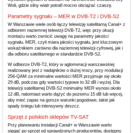
Woli, gdzie silny wiatr potrafi mocno obciążać czaszę.
Parametry sygnału – MER w DVB-T2 i DVB-S2
W Warszawie wiele osób łączy telewizję satelitarną Canal+ z
odbiorem naziemnej telewizji DVB-T2, więc przy okazji
montażu warto zwrócić uwagę na parametry jakości
sygnału. MER, czyli miara jakości sygnału, jest kluczowym
wskaźnikiem zarówno dla naziemnej telewizji cyfrowej, jak i
dla odbioru satelitarnego w standardzie DVB-S2.
W odbiorze DVB-T2, który w aglomeracji warszawskiej
realizowany jest z nadajników o dużej mocy, przy modulacji
256-QAM za minimalne wartości MER przyjmuje się około
29 dB, podczas gdy wartości typowe to 32 dB i wyżej. Dla
telewizji satelitarnej DVB-S2 minimalny MER wynosi około
12 dB, natomiast warto dążyć do poziomu 15 dB lub więcej,
aby mieć zapas na gorsze warunki pogodowe, takie jak
opady śniegu lub intensywny deszcz.
Sprzęt z polskich sklepów TV-SAT
Przy planowaniu instalacji Canal+ w Warszawie warto
sięgać po sprzęt od sprawdzonych producentów, dostępny