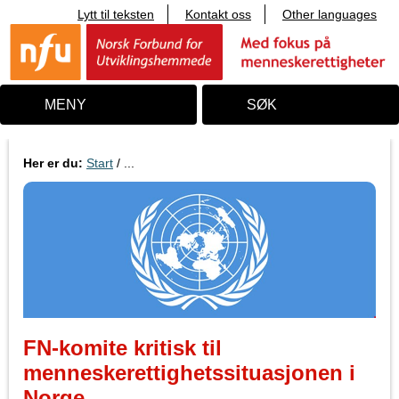
Lytt til teksten
Kontakt oss
Other languages
T
i
l
i
n
n
MENY
SØK
h
o
l
d
Her er du:
Start
/ ...
FN-komite kritisk til
menneskerettighetssituasjonen i
Norge