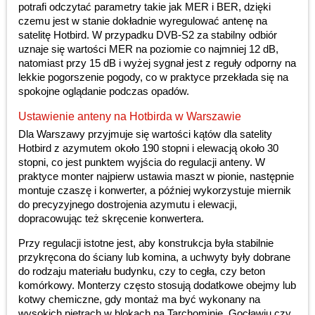
potrafi odczytać parametry takie jak MER i BER, dzięki
czemu jest w stanie dokładnie wyregulować antenę na
satelitę Hotbird. W przypadku DVB-S2 za stabilny odbiór
uznaje się wartości MER na poziomie co najmniej 12 dB,
natomiast przy 15 dB i wyżej sygnał jest z reguły odporny na
lekkie pogorszenie pogody, co w praktyce przekłada się na
spokojne oglądanie podczas opadów.
Ustawienie anteny na Hotbirda w Warszawie
Dla Warszawy przyjmuje się wartości kątów dla satelity
Hotbird z azymutem około 190 stopni i elewacją około 30
stopni, co jest punktem wyjścia do regulacji anteny. W
praktyce monter najpierw ustawia maszt w pionie, następnie
montuje czaszę i konwerter, a później wykorzystuje miernik
do precyzyjnego dostrojenia azymutu i elewacji,
dopracowując też skręcenie konwertera.
Przy regulacji istotne jest, aby konstrukcja była stabilnie
przykręcona do ściany lub komina, a uchwyty były dobrane
do rodzaju materiału budynku, czy to cegła, czy beton
komórkowy. Monterzy często stosują dodatkowe obejmy lub
kotwy chemiczne, gdy montaż ma być wykonany na
wysokich piętrach w blokach na Tarchominie, Gocławiu czy