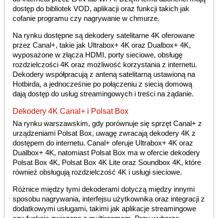
dostęp do bibliotek VOD, aplikacji oraz funkcji takich jak
cofanie programu czy nagrywanie w chmurze.
Na rynku dostępne są dekodery satelitarne 4K oferowane
przez Canal+, takie jak Ultrabox+ 4K oraz Dualbox+ 4K,
wyposażone w złącza HDMI, porty sieciowe, obsługę
rozdzielczości 4K oraz możliwość korzystania z internetu.
Dekodery współpracują z anteną satelitarną ustawioną na
Hotbirda, a jednocześnie po połączeniu z siecią domową
dają dostęp do usług streamingowych i treści na żądanie.
Dekodery 4K Canal+ i Polsat Box
Na rynku warszawskim, gdy porównuje się sprzęt Canal+ z
urządzeniami Polsat Box, uwagę zwracają dekodery 4K z
dostępem do internetu. Canal+ oferuje Ultrabox+ 4K oraz
Dualbox+ 4K, natomiast Polsat Box ma w ofercie dekodery
Polsat Box 4K, Polsat Box 4K Lite oraz Soundbox 4K, które
również obsługują rozdzielczość 4K i usługi sieciowe.
Różnice między tymi dekoderami dotyczą między innymi
sposobu nagrywania, interfejsu użytkownika oraz integracji z
dodatkowymi usługami, takimi jak aplikacje streamingowe