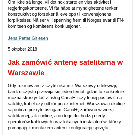
Om ikke så lenge, vil det nok starte en viss aktivitet i
regjeringskontorene. Vi får håpe at myndighetene tenker
konstruktivt og forsøker å leve opp til konvensjonens
forpliktelser. Nå ser vi i spenning frem til Norges svar til FN-
komiteen og komiteens konklusjoner.
Jens Petter Gitlesen
5 oktober 2018
Jak zamówić antenę satelitarną w
Warszawie
Gdy rozmawiam z czytelnikami z Warszawy o telewizji,
bardzo często przewija się jeden temat: gdzie tu konkretnie
można skorzystać z usług Canal+ i czy lepiej postawić na
satelitę, kabel czy odbiór przez internet. Warszawa i okolice
są dobrze pokryte usługami Canal+, zarówno w wersji
satelitarnej, jak i online, a do tego dochodzą oferty
operatorów kablowych oraz lokalnych instalatorów, którzy
pomagają z montażem anten i konfiguracją sprzętu.