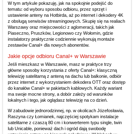
W tym artykule pokazuję, jak na spokojnie podejść do
tematu: od wyboru sposobu odbioru, przez sprzęt i
ustawienie anteny na Hotbirda, aż po internet i dekodery 4K
z obsługą serwisów streamingowych. Skupię się na realiach
Warszawy oraz miejscowości z aglomeracji, takich jak
Piaseczno, Pruszków, Legionowo czy Wołomin, gdzie
instalatorzy praktycznie codziennie wykonują montaże
zestawów Canal+ dla nowych abonentów.
Jakie opcje odbioru Canal+ w Warszawie
Jeśli mieszkasz w Warszawie, masz w praktyce trzy
główne sposoby korzystania z oferty Canal+: klasyczną
telewizję satelitarną z anteną na dachu lub balkonie, odbiór
przez internet z wykorzystaniem dekodera OTT oraz dostęp
do kanałów Canal+ w pakietach kablowych. Każdy wariant
ma swoje mocne strony, a dobór zależy od warunków
lokalnych i tego, jak oglądasz telewizję na co dzień.
W zabudowie jednorodzinnej, np. w okolicach Józefosławia,
Raszyna czy Łomianek, najczęściej spotykam instalacje
satelitarne z czaszą 80 cm i konwerterem typu single, twin
lub Unicable, ponieważ dach i ogród dają swobodę