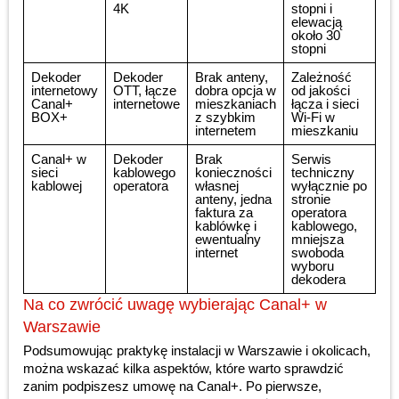
4K
stopni i
elewacją
około 30
stopni
Dekoder
Dekoder
Brak anteny,
Zależność
internetowy
OTT, łącze
dobra opcja w
od jakości
Canal+
internetowe
mieszkaniach
łącza i sieci
BOX+
z szybkim
Wi-Fi w
internetem
mieszkaniu
Canal+ w
Dekoder
Brak
Serwis
sieci
kablowego
konieczności
techniczny
kablowej
operatora
własnej
wyłącznie po
anteny, jedna
stronie
faktura za
operatora
kablówkę i
kablowego,
ewentualny
mniejsza
internet
swoboda
wyboru
dekodera
Na co zwrócić uwagę wybierając Canal+ w
Warszawie
Podsumowując praktykę instalacji w Warszawie i okolicach,
można wskazać kilka aspektów, które warto sprawdzić
zanim podpiszesz umowę na Canal+. Po pierwsze,