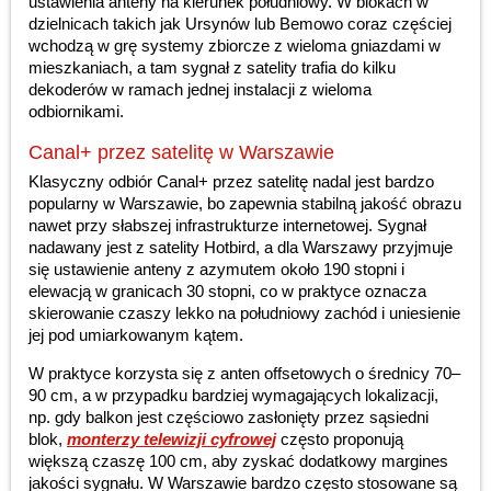
ustawienia anteny na kierunek południowy. W blokach w
dzielnicach takich jak Ursynów lub Bemowo coraz częściej
wchodzą w grę systemy zbiorcze z wieloma gniazdami w
mieszkaniach, a tam sygnał z satelity trafia do kilku
dekoderów w ramach jednej instalacji z wieloma
odbiornikami.
Canal+ przez satelitę w Warszawie
Klasyczny odbiór Canal+ przez satelitę nadal jest bardzo
popularny w Warszawie, bo zapewnia stabilną jakość obrazu
nawet przy słabszej infrastrukturze internetowej. Sygnał
nadawany jest z satelity Hotbird, a dla Warszawy przyjmuje
się ustawienie anteny z azymutem około 190 stopni i
elewacją w granicach 30 stopni, co w praktyce oznacza
skierowanie czaszy lekko na południowy zachód i uniesienie
jej pod umiarkowanym kątem.
W praktyce korzysta się z anten offsetowych o średnicy 70–
90 cm, a w przypadku bardziej wymagających lokalizacji,
np. gdy balkon jest częściowo zasłonięty przez sąsiedni
blok,
monterzy telewizji cyfrowej
często proponują
większą czaszę 100 cm, aby zyskać dodatkowy margines
jakości sygnału. W Warszawie bardzo często stosowane są