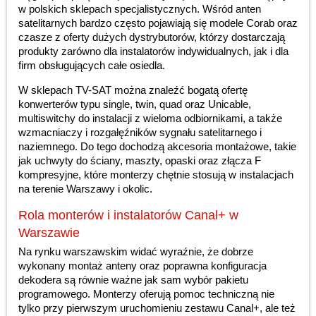
w polskich sklepach specjalistycznych. Wśród anten
satelitarnych bardzo często pojawiają się modele Corab oraz
czasze z oferty dużych dystrybutorów, którzy dostarczają
produkty zarówno dla instalatorów indywidualnych, jak i dla
firm obsługujących całe osiedla.
W sklepach TV-SAT można znaleźć bogatą ofertę
konwerterów typu single, twin, quad oraz Unicable,
multiswitchy do instalacji z wieloma odbiornikami, a także
wzmacniaczy i rozgałęźników sygnału satelitarnego i
naziemnego. Do tego dochodzą akcesoria montażowe, takie
jak uchwyty do ściany, maszty, opaski oraz złącza F
kompresyjne, które monterzy chętnie stosują w instalacjach
na terenie Warszawy i okolic.
Rola monterów i instalatorów Canal+ w
Warszawie
Na rynku warszawskim widać wyraźnie, że dobrze
wykonany montaż anteny oraz poprawna konfiguracja
dekodera są równie ważne jak sam wybór pakietu
programowego. Monterzy oferują pomoc techniczną nie
tylko przy pierwszym uruchomieniu zestawu Canal+, ale też