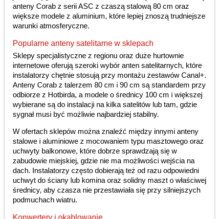
anteny Corab z serii ASC z czaszą stalową 80 cm oraz
większe modele z aluminium, które lepiej znoszą trudniejsze
warunki atmosferyczne.
Popularne anteny satelitarne w sklepach
Sklepy specjalistyczne z regionu oraz duże hurtownie
internetowe oferują szeroki wybór anten satelitarnych, które
instalatorzy chętnie stosują przy montażu zestawów Canal+.
Anteny Corab z talerzem 80 cm i 90 cm są standardem przy
odbiorze z Hotbirda, a modele o średnicy 100 cm i większej
wybierane są do instalacji na kilka satelitów lub tam, gdzie
sygnał musi być możliwie najbardziej stabilny.
W ofertach sklepów można znaleźć między innymi anteny
stalowe i aluminiowe z mocowaniem typu masztowego oraz
uchwyty balkonowe, które dobrze sprawdzają się w
zabudowie miejskiej, gdzie nie ma możliwości wejścia na
dach. Instalatorzy często dobierają też od razu odpowiedni
uchwyt do ściany lub komina oraz solidny maszt o właściwej
średnicy, aby czasza nie przestawiała się przy silniejszych
podmuchach wiatru.
Konwertery i okablowanie