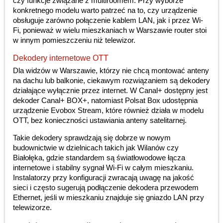
czy funkcje związane z multiroomem. Przy wyborze
konkretnego modelu warto patrzeć na to, czy urządzenie
obsługuje zarówno połączenie kablem LAN, jak i przez Wi-
Fi, ponieważ w wielu mieszkaniach w Warszawie router stoi
w innym pomieszczeniu niż telewizor.
Dekodery internetowe OTT
Dla widzów w Warszawie, którzy nie chcą montować anteny
na dachu lub balkonie, ciekawym rozwiązaniem są dekodery
działające wyłącznie przez internet. W Canal+ dostępny jest
dekoder Canal+ BOX+, natomiast Polsat Box udostępnia
urządzenie Evobox Stream, które również działa w modelu
OTT, bez konieczności ustawiania anteny satelitarnej.
Takie dekodery sprawdzają się dobrze w nowym
budownictwie w dzielnicach takich jak Wilanów czy
Białołęka, gdzie standardem są światłowodowe łącza
internetowe i stabilny sygnał Wi-Fi w całym mieszkaniu.
Instalatorzy przy konfiguracji zwracają uwagę na jakość
sieci i często sugerują podłączenie dekodera przewodem
Ethernet, jeśli w mieszkaniu znajduje się gniazdo LAN przy
telewizorze.