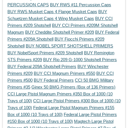
PERCUSSION CAPS
BUY RWS #11 Percussion Caps
BUY RWS Musket Caps 4 Flange Musket Caps
BUY
Schuetzen Musket Caps 4 Wing Musket Caps
BUY CCI
Primers #209 Shotshell
BUY CCI Primers #209M Shotshell
Magnum
BUY Cheddite Shotshell Primer #209
BUY Federal
Primers #209A Shotshell
BUY Fiocchi Primers #209
Shotshell
BUY NOBEL SPORT SHOTSHELL PRIMERS
BUY NobelSport Primers #209 Shotshell
BUY Remington
STS Primers #209
BUY Rio 209 G-1000 Shotshell Primers
BUY Federal 209A Shotshell Primers
BUY Winchester
Primers #209
BUY CCI Magnum Primers #550
BUY CCI
Primers #500
BUY Federal Primers
CCI 50 BMG Military
Primers #35
Ginex 50 BMG Primers (Box of 136 Primers)
CCI Large Pistol Magnum Primers #350 Box of 1000 (10
Trays of 100)
CCI Large Pistol Primers #300 Box of 1000 (10
Trays of 100)
Federal Large Pistol Magnum Primers #155
Box of 1000 (10 Trays of 100)
Federal Large Pistol Primers
#150 Box of 1000 (10 Trays of 100)
Magtech Large Pistol