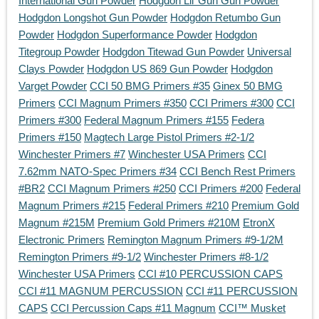
International Gun Powder
Hodgdon Lil’ Gun Gun Powder
Hodgdon Longshot Gun Powder
Hodgdon Retumbo Gun
Powder
Hodgdon Superformance Powder
Hodgdon
Titegroup Powder
Hodgdon Titewad Gun Powder
Universal
Clays Powder
Hodgdon US 869 Gun Powder
Hodgdon
Varget Powder
CCI 50 BMG Primers #35
Ginex 50 BMG
Primers
CCI Magnum Primers #350
CCI Primers #300
CCI
Primers #300
Federal Magnum Primers #155
Federa
Primers #150
Magtech Large Pistol Primers #2-1/2
Winchester Primers #7
Winchester USA Primers
CCI
7.62mm NATO-Spec Primers #34
CCI Bench Rest Primers
#BR2
CCI Magnum Primers #250
CCI Primers #200
Federal
Magnum Primers #215
Federal Primers #210
Premium Gold
Magnum #215M
Premium Gold Primers #210M
EtronX
Electronic Primers
Remington Magnum Primers #9-1/2M
Remington Primers #9-1/2
Winchester Primers #8-1/2
Winchester USA Primers
CCI #10 PERCUSSION CAPS
CCI #11 MAGNUM PERCUSSION
CCI #11 PERCUSSION
CAPS
CCI Percussion Caps #11 Magnum
CCI™ Musket