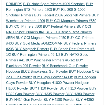
PRIMERS
BUY NobelSport Primers #209 Shotshell
BUY
Remington STS Primers #209
BUY Rio 209 G-1000
Shotshell Primers
BUY Federal 209A Shotshell Primers
BUY
Winchester Primers #209
BUY CCI Magnum Primers #550
BUY CCI Primers #500
BUY Federal Primers
BUY CCI
NATO-Spec Primers #41
BUY CCI Bench Rest Primers
#BR4
BUY CCI Magnum Primers #450
BUY CCI Primers
#400
BUY Gold Medal #GM205MAR
BUY Federal Primers
#205
BUY Magtech Primers
BUY Bench Rest Primers #7-
1/2
BUY Remington Primers #6-1/2
BUY NATO-Spec
Primers #41
BUY Winchester Primers #6-1/2
BUY
Blackhorn 209 Powder
BUY Benchmark Gun Powder
Hodgdon BLC2 Smokeless Gun Powder
BUY Hodgdon CFE
223 Gun Powder
BUY Clays Powder 14 Oz
BUY Hodgdon
Clays Powder
BUY Hodgdon H1000 Powder
Hodgdon
H1000 Powder
BUY H110 Powder
BUY H110 Powder
BUY
H322 Gun Powder
BUY H335 Powder
BUY H380 Powder
BUY H414 Gun Powder
BUY H4198 Powder
BUY H4350