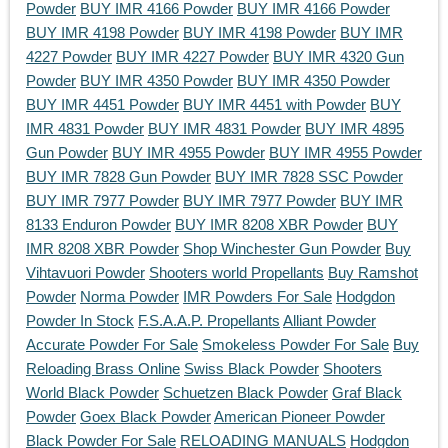
Powder
BUY IMR 4166 Powder
BUY IMR 4166 Powder
BUY IMR 4198 Powder
BUY IMR 4198 Powder
BUY IMR
4227 Powder
BUY IMR 4227 Powder
BUY IMR 4320 Gun
Powder
BUY IMR 4350 Powder
BUY IMR 4350 Powder
BUY IMR 4451 Powder
BUY IMR 4451 with Powder
BUY
IMR 4831 Powder
BUY IMR 4831 Powder
BUY IMR 4895
Gun Powder
BUY IMR 4955 Powder
BUY IMR 4955 Powder
BUY IMR 7828 Gun Powder
BUY IMR 7828 SSC Powder
BUY IMR 7977 Powder
BUY IMR 7977 Powder
BUY IMR
8133 Enduron Powder
BUY IMR 8208 XBR Powder
BUY
IMR 8208 XBR Powder
Shop Winchester Gun Powder
Buy
Vihtavuori Powder
Shooters world Propellants
Buy Ramshot
Powder
Norma Powder
IMR Powders For Sale
Hodgdon
Powder In Stock
F.S.A.A.P. Propellants
Alliant Powder
Accurate Powder For Sale
Smokeless Powder For Sale
Buy
Reloading Brass Online
Swiss Black Powder
Shooters
World Black Powder
Schuetzen Black Powder
Graf Black
Powder
Goex Black Powder
American Pioneer Powder
Black Powder For Sale
RELOADING MANUALS
Hodgdon