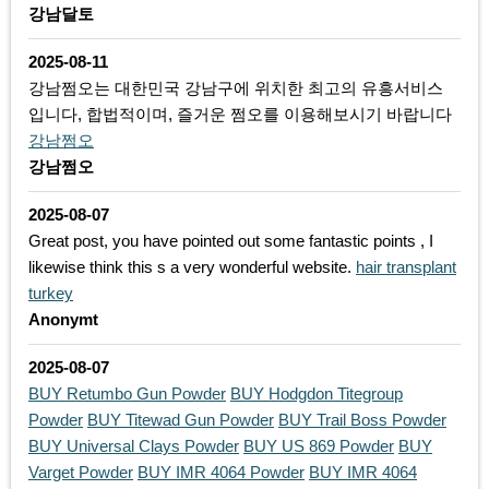
강남달토
2025-08-11
강남쩜오는 대한민국 강남구에 위치한 최고의 유흥서비스
입니다, 합법적이며, 즐거운 쩜오를 이용해보시기 바랍니다
강남쩜오
강남쩜오
2025-08-07
Great post, you have pointed out some fantastic points , I
likewise think this s a very wonderful website.
hair transplant
turkey
Anonymt
2025-08-07
BUY Retumbo Gun Powder
BUY Hodgdon Titegroup
Powder
BUY Titewad Gun Powder
BUY Trail Boss Powder
BUY Universal Clays Powder
BUY US 869 Powder
BUY
Varget Powder
BUY IMR 4064 Powder
BUY IMR 4064