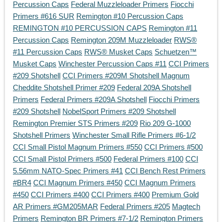
Percussion Caps
Federal Muzzleloader Primers
Fiocchi
Primers #616 SUR
Remington #10 Percussion Caps
REMINGTON #10 PERCUSSION CAPS
Remington #11
Percussion Caps
Remington 209M Muzzleloader
RWS®
#11 Percussion Caps
RWS® Musket Caps
Schuetzen™
Musket Caps
Winchester Percussion Caps #11
CCI Primers
#209 Shotshell
CCI Primers #209M Shotshell Magnum
Cheddite Shotshell Primer #209
Federal 209A Shotshell
Primers
Federal Primers #209A Shotshell
Fiocchi Primers
#209 Shotshell
NobelSport Primers #209 Shotshell
Remington Premier STS Primers #209
Rio 209 G-1000
Shotshell Primers
Winchester Small Rifle Primers #6-1/2
CCI Small Pistol Magnum Primers #550
CCI Primers #500
CCI Small Pistol Primers #500
Federal Primers #100
CCI
5.56mm NATO-Spec Primers #41
CCI Bench Rest Primers
#BR4
CCI Magnum Primers #450
CCI Magnum Primers
#450
CCI Primers #400
CCI Primers #400
Premium Gold
AR Primers #GM205MAR
Federal Primers #205
Magtech
Primers
Remington BR Primers #7-1/2
Remington Primers