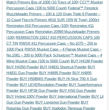
Match Primers Box of 1000 (10 Trays of 100)
CCI™ Musket
Percussion Caps (100 to 5000 Count)
Federal™ Firestick
Muzzleloader Primers – 100 & 120 Grain Triple 8 Powder –
10 Count
Fiocchi Primers #616 SUR (209 W Type) 1000ct
Remington #10 Percussion Caps (100)
Remington #11
Percussion Caps
Remington 209Ml Muzzleloader Primers
(100)
REMINGTON 22617 #10 PERCUSSION CAPS 100
CT TIN
RWS® #11 Percussion Caps – No.1075 – 250 to
1000 Pack
RWS® Musket Caps – 4 Flange Musket Caps –
No.1081 – 200 to 5000 Pack
Schuetzen™ Musket Caps – 4
Wing Musket Caps (100 to 5000 Count)
BUY H4198 Powder
BUY H4350 Powder
BUY H4831 Shortcut Powder
BUY
H4831 Gun Powder
BUY H4895 Powder
BUY H4895
Powder
BUY H50BMG Powder
BUY Hi-Skor 700-X Gun
Powder
BUY LEVERevolution Powder
BUY Superformance
Powder
BUY HP38 Gun Powder
BUY HS6 Gun Powder
BUY Hybrid 100V Powder
BUY International Powder
BUY Lil
Gun Gun Powder
BUY Longshot Gun Powder
BUY
Retumbo Gun Powder
BUY Hodgdon Titegroup Powder