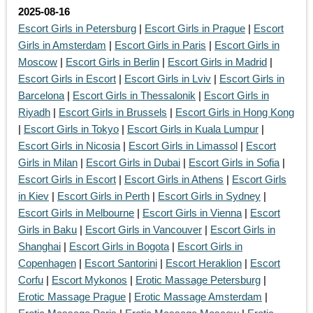
2025-08-16
Escort Girls in Petersburg
|
Escort Girls in Prague
|
Escort
Girls in Amsterdam
|
Escort Girls in Paris
|
Escort Girls in
Moscow
|
Escort Girls in Berlin
|
Escort Girls in Madrid
|
Escort Girls in Escort
|
Escort Girls in Lviv
|
Escort Girls in
Barcelona
|
Escort Girls in Thessalonik
|
Escort Girls in
Riyadh
|
Escort Girls in Brussels
|
Escort Girls in Hong Kong
|
Escort Girls in Tokyo
|
Escort Girls in Kuala Lumpur
|
Escort Girls in Nicosia
|
Escort Girls in Limassol
|
Escort
Girls in Milan
|
Escort Girls in Dubai
|
Escort Girls in Sofia
|
Escort Girls in Escort
|
Escort Girls in Athens
|
Escort Girls
in Kiev
|
Escort Girls in Perth
|
Escort Girls in Sydney
|
Escort Girls in Melbourne
|
Escort Girls in Vienna
|
Escort
Girls in Baku
|
Escort Girls in Vancouver
|
Escort Girls in
Shanghai
|
Escort Girls in Bogota
|
Escort Girls in
Copenhagen
|
Escort Santorini
|
Escort Heraklion
|
Escort
Corfu
|
Escort Mykonos
|
Erotic Massage Petersburg
|
Erotic Massage Prague
|
Erotic Massage Amsterdam
|