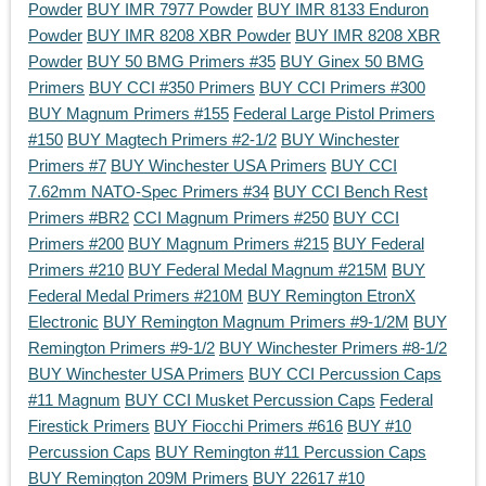
Powder
BUY IMR 7977 Powder
BUY IMR 8133 Enduron
Powder
BUY IMR 8208 XBR Powder
BUY IMR 8208 XBR
Powder
BUY 50 BMG Primers #35
BUY Ginex 50 BMG
Primers
BUY CCI #350 Primers
BUY CCI Primers #300
BUY Magnum Primers #155
Federal Large Pistol Primers
#150
BUY Magtech Primers #2-1/2
BUY Winchester
Primers #7
BUY Winchester USA Primers
BUY CCI
7.62mm NATO-Spec Primers #34
BUY CCI Bench Rest
Primers #BR2
CCI Magnum Primers #250
BUY CCI
Primers #200
BUY Magnum Primers #215
BUY Federal
Primers #210
BUY Federal Medal Magnum #215M
BUY
Federal Medal Primers #210M
BUY Remington EtronX
Electronic
BUY Remington Magnum Primers #9-1/2M
BUY
Remington Primers #9-1/2
BUY Winchester Primers #8-1/2
BUY Winchester USA Primers
BUY CCI Percussion Caps
#11 Magnum
BUY CCI Musket Percussion Caps
Federal
Firestick Primers
BUY Fiocchi Primers #616
BUY #10
Percussion Caps
BUY Remington #11 Percussion Caps
BUY Remington 209M Primers
BUY 22617 #10