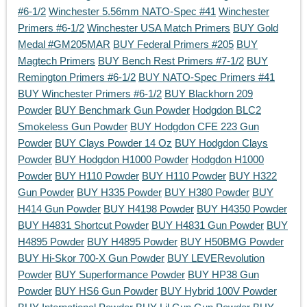
#6-1/2
Winchester 5.56mm NATO-Spec #41
Winchester
Primers #6-1/2
Winchester USA Match Primers
BUY Gold
Medal #GM205MAR
BUY Federal Primers #205
BUY
Magtech Primers
BUY Bench Rest Primers #7-1/2
BUY
Remington Primers #6-1/2
BUY NATO-Spec Primers #41
BUY Winchester Primers #6-1/2
BUY Blackhorn 209
Powder
BUY Benchmark Gun Powder
Hodgdon BLC2
Smokeless Gun Powder
BUY Hodgdon CFE 223 Gun
Powder
BUY Clays Powder 14 Oz
BUY Hodgdon Clays
Powder
BUY Hodgdon H1000 Powder
Hodgdon H1000
Powder
BUY H110 Powder
BUY H110 Powder
BUY H322
Gun Powder
BUY H335 Powder
BUY H380 Powder
BUY
H414 Gun Powder
BUY H4198 Powder
BUY H4350 Powder
BUY H4831 Shortcut Powder
BUY H4831 Gun Powder
BUY
H4895 Powder
BUY H4895 Powder
BUY H50BMG Powder
BUY Hi-Skor 700-X Gun Powder
BUY LEVERevolution
Powder
BUY Superformance Powder
BUY HP38 Gun
Powder
BUY HS6 Gun Powder
BUY Hybrid 100V Powder