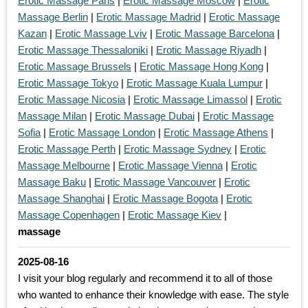
Erotic Massage Paris
|
Erotic Massage Moscow
|
Erotic
Massage Berlin
|
Erotic Massage Madrid
|
Erotic Massage
Kazan
|
Erotic Massage Lviv
|
Erotic Massage Barcelona
|
Erotic Massage Thessaloniki
|
Erotic Massage Riyadh
|
Erotic Massage Brussels
|
Erotic Massage Hong Kong
|
Erotic Massage Tokyo
|
Erotic Massage Kuala Lumpur
|
Erotic Massage Nicosia
|
Erotic Massage Limassol
|
Erotic
Massage Milan
|
Erotic Massage Dubai
|
Erotic Massage
Sofia
|
Erotic Massage London
|
Erotic Massage Athens
|
Erotic Massage Perth
|
Erotic Massage Sydney
|
Erotic
Massage Melbourne
|
Erotic Massage Vienna
|
Erotic
Massage Baku
|
Erotic Massage Vancouver
|
Erotic
Massage Shanghai
|
Erotic Massage Bogota
|
Erotic
Massage Copenhagen
|
Erotic Massage Kiev
|
massage
2025-08-16
I visit your blog regularly and recommend it to all of those
who wanted to enhance their knowledge with ease. The style