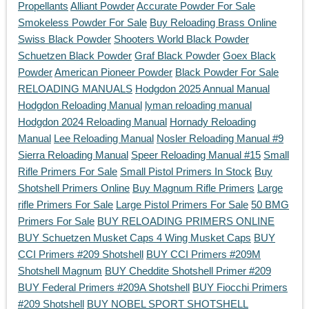
Propellants
Alliant Powder
Accurate Powder For Sale
Smokeless Powder For Sale
Buy Reloading Brass Online
Swiss Black Powder
Shooters World Black Powder
Schuetzen Black Powder
Graf Black Powder
Goex Black
Powder
American Pioneer Powder
Black Powder For Sale
RELOADING MANUALS
Hodgdon 2025 Annual Manual
Hodgdon Reloading Manual
lyman reloading manual
Hodgdon 2024 Reloading Manual
Hornady Reloading
Manual
Lee Reloading Manual
Nosler Reloading Manual #9
Sierra Reloading Manual
Speer Reloading Manual #15
Small
Rifle Primers For Sale
Small Pistol Primers In Stock
Buy
Shotshell Primers Online
Buy Magnum Rifle Primers
Large
rifle Primers For Sale
Large Pistol Primers For Sale
50 BMG
Primers For Sale
BUY RELOADING PRIMERS ONLINE
BUY Schuetzen Musket Caps 4 Wing Musket Caps
BUY
CCI Primers #209 Shotshell
BUY CCI Primers #209M
Shotshell Magnum
BUY Cheddite Shotshell Primer #209
BUY Federal Primers #209A Shotshell
BUY Fiocchi Primers
#209 Shotshell
BUY NOBEL SPORT SHOTSHELL