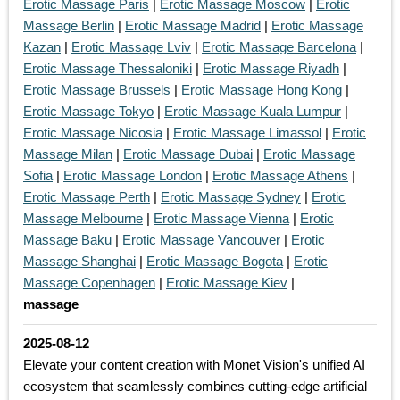
Erotic Massage Paris
|
Erotic Massage Moscow
|
Erotic
Massage Berlin
|
Erotic Massage Madrid
|
Erotic Massage
Kazan
|
Erotic Massage Lviv
|
Erotic Massage Barcelona
|
Erotic Massage Thessaloniki
|
Erotic Massage Riyadh
|
Erotic Massage Brussels
|
Erotic Massage Hong Kong
|
Erotic Massage Tokyo
|
Erotic Massage Kuala Lumpur
|
Erotic Massage Nicosia
|
Erotic Massage Limassol
|
Erotic
Massage Milan
|
Erotic Massage Dubai
|
Erotic Massage
Sofia
|
Erotic Massage London
|
Erotic Massage Athens
|
Erotic Massage Perth
|
Erotic Massage Sydney
|
Erotic
Massage Melbourne
|
Erotic Massage Vienna
|
Erotic
Massage Baku
|
Erotic Massage Vancouver
|
Erotic
Massage Shanghai
|
Erotic Massage Bogota
|
Erotic
Massage Copenhagen
|
Erotic Massage Kiev
|
massage
2025-08-12
Elevate your content creation with Monet Vision's unified AI
ecosystem that seamlessly combines cutting-edge artificial