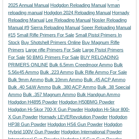
2025 Annual Manual
Hodgdon Reloading Manual
lyman
reloading manual
Hodgdon 2024 Reloading Manual
Hornady
Reloading Manual
Lee Reloading Manual
Nosler Reloading
Manual #9
Sierra Reloading Manual
Speer Reloading Manual
#15
Small Rifle Primers For Sale
Small Pistol Primers In
Stock
Buy Shotshell Primers Online
Buy Magnum Rifle
Primers
Large rifle Primers For Sale
Large Pistol Primers
For Sale
50 BMG Primers For Sale
BUY RELOADING
PRIMERS ONLINE
Bulk 6.5mm Creedmoor Ammo
Bulk
5.56x45 Ammo
Bulk .223 Ammo
Bulk Rifle Ammo For Sale
Bulk 9mm Ammo
Bulk 10mm Ammo
Bulk .45 ACP Ammo
Bulk .40 S&W Ammo
Bulk .380 ACP Ammo
Bulk .38 Special
Ammo
Bulk .357 Magnum Ammo
Bulk Handgun Ammo
Hodgdon H4895 Powder
Hodgdon H50BMG Powder
Hodgdon Hi-Skor 700-X Gun Powder
Hodgdon Hi-Skor 800-
X Gun Powder
Hornady LEVERevolution Powder
Hodgdon
HP38 Gun Powder
Hodgdon HS6 Gun Powder
Hodgdon
Hybrid 100V Gun Powder
Hodgdon International Powder