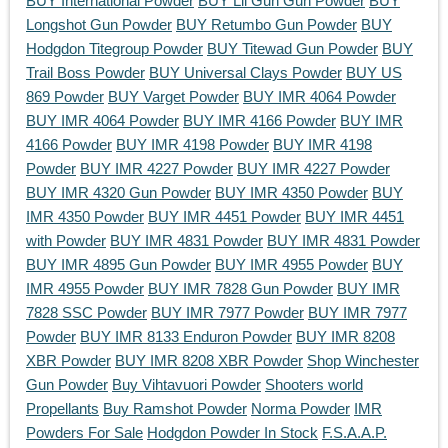
BUY International Powder
BUY Lil Gun Gun Powder
BUY
Longshot Gun Powder
BUY Retumbo Gun Powder
BUY
Hodgdon Titegroup Powder
BUY Titewad Gun Powder
BUY
Trail Boss Powder
BUY Universal Clays Powder
BUY US
869 Powder
BUY Varget Powder
BUY IMR 4064 Powder
BUY IMR 4064 Powder
BUY IMR 4166 Powder
BUY IMR
4166 Powder
BUY IMR 4198 Powder
BUY IMR 4198
Powder
BUY IMR 4227 Powder
BUY IMR 4227 Powder
BUY IMR 4320 Gun Powder
BUY IMR 4350 Powder
BUY
IMR 4350 Powder
BUY IMR 4451 Powder
BUY IMR 4451
with Powder
BUY IMR 4831 Powder
BUY IMR 4831 Powder
BUY IMR 4895 Gun Powder
BUY IMR 4955 Powder
BUY
IMR 4955 Powder
BUY IMR 7828 Gun Powder
BUY IMR
7828 SSC Powder
BUY IMR 7977 Powder
BUY IMR 7977
Powder
BUY IMR 8133 Enduron Powder
BUY IMR 8208
XBR Powder
BUY IMR 8208 XBR Powder
Shop Winchester
Gun Powder
Buy Vihtavuori Powder
Shooters world
Propellants
Buy Ramshot Powder
Norma Powder
IMR
Powders For Sale
Hodgdon Powder In Stock
F.S.A.A.P.