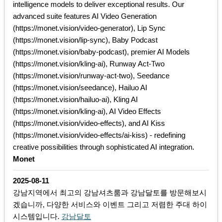
intelligence models to deliver exceptional results. Our
advanced suite features AI Video Generation
(https://monet.vision/video-generator), Lip Sync
(https://monet.vision/lip-sync), Baby Podcast
(https://monet.vision/baby-podcast), premier AI Models
(https://monet.vision/kling-ai), Runway Act-Two
(https://monet.vision/runway-act-two), Seedance
(https://monet.vision/seedance), Hailuo AI
(https://monet.vision/hailuo-ai), Kling AI
(https://monet.vision/kling-ai), AI Video Effects
(https://monet.vision/video-effects), and AI Kiss
(https://monet.vision/video-effects/ai-kiss) - redefining
creative possibilities through sophisticated AI integration.
Monet
2025-08-11
강남지역에서 최고의 강남셔츠룸과 강남달토를 방문해보시
겠습니까, 다양한 서비스와 이벤트 그리고 저렴한 주대 하이
시스템입니다.
강남달토