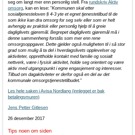
seg om langt mer enn personlig stell. Fra
rundskriv Aktiv
omsorg
, kan en lese: "
Kommunen skal etter
sosialtjenesteloven § 4-3 yte et egnet tjenestetilbud til de
som ikke kan dra omsorg for seg selv eller som er helt
avhengig av praktisk eller personlig hjelp til å greie
dagliglivets gjøremål. Begrepet dagliglivets gjøremål må i
denne sammenheng forstås som mer enn rene
omsorgsoppgaver. Dette gjelder også muligheten til i så stor
grad som mulig å ta del i hverdagslivets opplevelser og
aktiviteter, opprettholde kontakt med familie og sosialt
nettverk, være i fysisk aktivitet, holde seg orientert og være
aktiv med utgangspunkt i egne engasjement og interesser.
Tilbud om dagaktiviteter er derfor også en del av det
kommunale omsorgstjeneste­tilbudet.
"
Les hele saken i Avisa Nordlang (innlegget er bak
betalingsmuren)
Jens Petter Gitlesen
26 desember 2017
Tips noen om siden