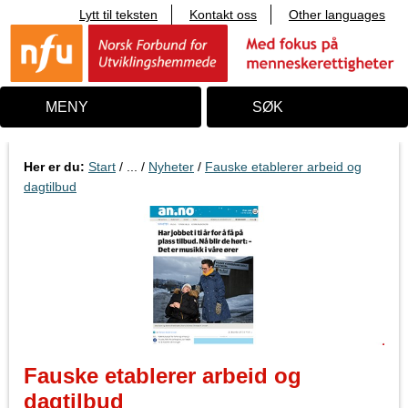
Lytt til teksten
Kontakt oss
Other languages
T
i
l
i
n
n
MENY
SØK
h
o
l
d
Her er du:
Start
/ ... /
Nyheter
/
Fauske etablerer arbeid og
dagtilbud
Fauske etablerer arbeid og
dagtilbud