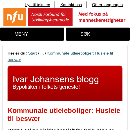
Lytt til teksten
Kontakt oss
Other languages
T
i
l
i
n
n
MENY
SØK
h
o
l
d
Her er du:
Start
/ ... /
Kommunale utleieboliger: Husleie til
besvær
Kommunale utleieboliger: Husleie
til besvær