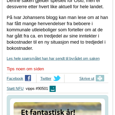
Denne saken gjelder spesielt for Oslo, men er
dessverre etter hvert like aktuell for hele landet.
På Ivar Johansens blogg kan man lese om at han
har fått mange henvendelser fra beboere i
kommunale utleieboliger som forteller om at de
har gått fra ca. en tredjedel av sine inntekter i
bokostnader til en ny situasjon med to tredjedel i
bokostnader.
Les hele spørsmålet han har sendt til byrådet om saken
Tips noen om siden
T
Facebook
T
Twitter
Skrive ut
i
i
Støtt NFU
vipps #90501
p
p
s
s
d
d
i
i
n
n