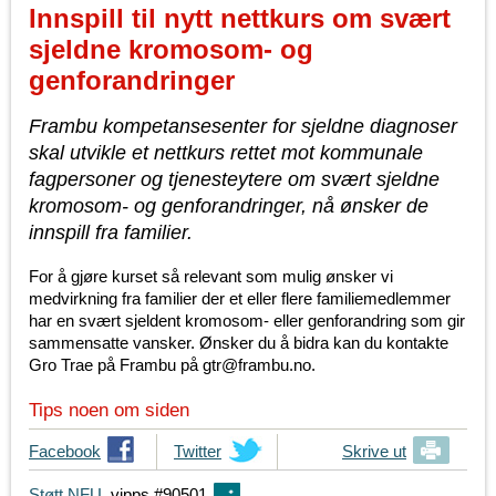
Innspill til nytt nettkurs om svært
sjeldne kromosom- og
genforandringer
Frambu kompetansesenter for sjeldne diagnoser
skal utvikle et nettkurs rettet mot kommunale
fagpersoner og tjenesteytere om svært sjeldne
kromosom- og genforandringer, nå ønsker de
innspill fra familier.
For å gjøre kurset så relevant som mulig ønsker vi
medvirkning fra familier der et eller flere familiemedlemmer
har en svært sjeldent kromosom- eller genforandring som gir
sammensatte vansker. Ønsker du å bidra kan du kontakte
Gro Trae på Frambu på gtr@frambu.no.
Tips noen om siden
T
Facebook
T
Twitter
Skrive ut
i
i
Støtt NFU
vipps #90501