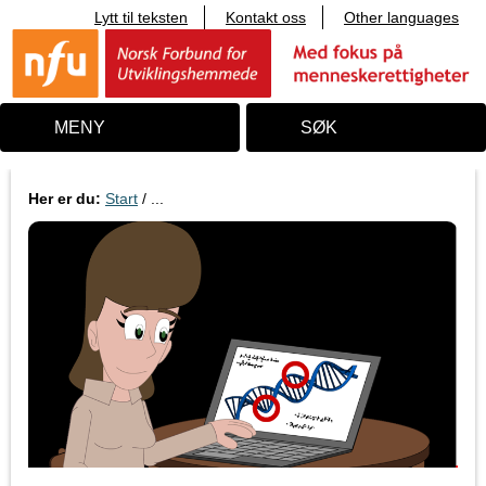
Lytt til teksten
Kontakt oss
Other languages
T
i
l
i
n
n
MENY
SØK
h
o
l
d
Her er du:
Start
/ ...