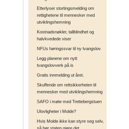
Etterlyser stortingsmelding om
rettighetene til mennesker med
utviklingshemning
Kostnadsnøkler, tallblindhet og
halvkvedede viser
NFUs høringssvar til ny tvangslov
Legg planene om nytt
tvangslovverk på is
Gratis innmelding ut året.
Skuffende om rettsikkerheten til
mennesker med utviklingshemning
SAFO i møte med Trettebergstuen
Ulovligheter i Molde?
Hvis Molde ikke kan styre seg selv,
så bør staten gjøre det