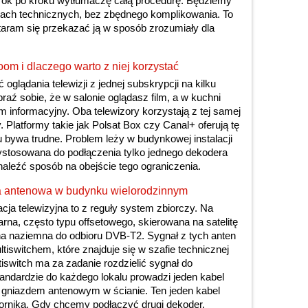
krok po kroku wytłumaczę całą procedurę. Będziemy
ach technicznych, bez zbędnego komplikowania. To
staram się przekazać ją w sposób zrozumiały dla
om i dlaczego warto z niej korzystać
oglądania telewizji z jednej subskrypcji na kilku
aź sobie, że w salonie oglądasz film, a w kuchni
am informacyjny. Oba telewizory korzystają z tej samej
. Platformy takie jak Polsat Box czy Canal+ oferują tę
ku bywa trudne. Problem leży w budynkowej instalacji
zystosowana do podłączenia tylko jednego dekodera
naleźć sposób na obejście tego ograniczenia.
ja antenowa w budynku wielorodzinnym
ja telewizyjna to z reguły system zbiorczy. Na
tarna, często typu offsetowego, skierowana na satelitę
na naziemna do odbioru DVB-T2. Sygnał z tych anten
tiswitchem, które znajduje się w szafie technicznej
iswitch ma za zadanie rozdzielić sygnał do
ndardzie do każdego lokalu prowadzi jeden kabel
ę gniazdem antenowym w ścianie. Ten jeden kabel
iornika. Gdy chcemy podłączyć drugi dekoder,