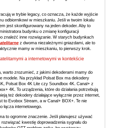
racują w trybie legacy, co oznacza, że każde wyjście
u odbiornikowi w mieszkaniu. Jeśli w twoim lokalu
stem jest skonfigurowany na jeden dekoder. Aby to
ministratora budynku o zmianę konfiguracji
albo znaleźć inne rozwiązanie. W starych budynkach
atelitarne
z dwoma niezależnymi gniazdami, ale to
faktycznie mamy w mieszkaniu, to pierwszy krok.
telitarnymi a internetowymi w kontekście
, warto zrozumieć, z jakimi dekoderami mamy do
żne modele. Na przykład Polsat Box ma dekodery
x 4K, Polsat Box 4K Lite czy Soundbox 4K. Canal+ z
box+ 4K. To urządzenia, które do działania potrzebują
tnieją też dekodery działające wyłącznie przez internet,
st to Evobox Stream, a w Canal+ BOX+. Te nie
o łącza internetowego.
u ma to ogromne znaczenie. Jeśli planujesz używać
z rozwiązać kwestię doprowadzenia sygnału do
ekoderów OTT problem znika, bo wystarczy