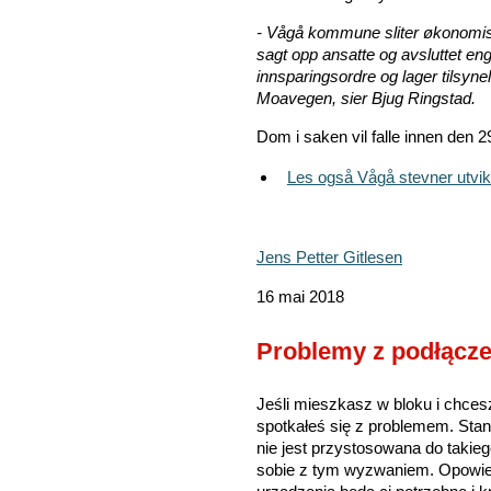
- Vågå kommune sliter økonomisk
sagt opp ansatte og avsluttet e
innsparingsordre og lager tilsyne
Moavegen, sier Bjug Ringstad.
Dom i saken vil falle innen den 2
Les også Vågå stevner utv
Jens Petter Gitlesen
16 mai 2018
Problemy z podłącz
Jeśli mieszkasz w bloku i chcesz
spotkałeś się z problemem. Sta
nie jest przystosowana do takieg
sobie z tym wyzwaniem. Opowiem 