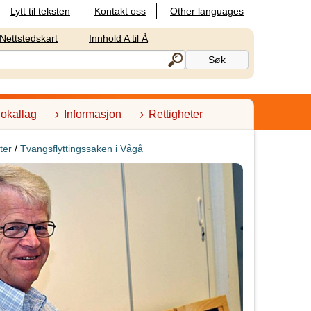
Lytt til teksten
Kontakt oss
Other languages
Nettstedskart
Innhold A til Å
lokallag
Informasjon
Rettigheter
ter
/
Tvangsflyttingssaken i Vågå