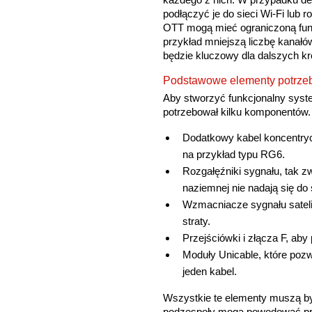
podłączyć je do sieci Wi-Fi lub 
OTT mogą mieć ograniczoną funk
przykład mniejszą liczbę kanałó
będzie kluczowy dla dalszych k
Podstawowe elementy potrzebn
Aby stworzyć funkcjonalny syste
potrzebował kilku komponentów. 
Dodatkowy kabel koncentrycz
na przykład typu RG6.
Rozgałęźniki sygnału, tak zwa
naziemnej nie nadają się do 
Wzmacniacze sygnału satelita
straty.
Przejściówki i złącza F, ab
Moduły Unicable, które pozw
jeden kabel.
Wszystkie te elementy muszą by
podzespoły mogą powodować pro