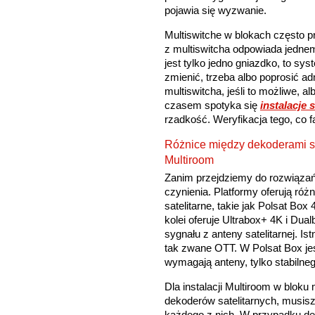
pojawia się wyzwanie.
Multiswitche w blokach często p
z multiswitcha odpowiada jednem
jest tylko jedno gniazdko, to sy
zmienić, trzeba albo poprosić ad
multiswitcha, jeśli to możliwe, 
czasem spotyka się
instalacje s
rzadkość. Weryfikacja tego, co 
Różnice między dekoderami sa
Multiroom
Zanim przejdziemy do rozwiązań
czynienia. Platformy oferują ró
satelitarne, takie jak Polsat Bo
kolei oferuje Ultrabox+ 4K i Dual
sygnału z anteny satelitarnej. Is
tak zwane OTT. W Polsat Box je
wymagają anteny, tylko stabilneg
Dla instalacji Multiroom w blok
dekoderów satelitarnych, musis
każdego z nich. W przypadku d