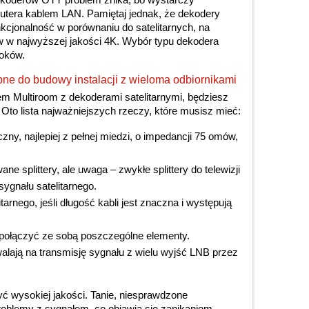
routera kablem LAN. Pamiętaj jednak, że dekodery
cjonalność w porównaniu do satelitarnych, na
w w najwyższej jakości 4K. Wybór typu dekodera
roków.
e do budowy instalacji z wieloma odbiornikami
m Multiroom z dekoderami satelitarnymi, będziesz
Oto lista najważniejszych rzeczy, które musisz mieć:
ny, najlepiej z pełnej miedzi, o impedancji 75 omów,
ne splittery, ale uwaga – zwykłe splittery do telewizji
sygnału satelitarnego.
rnego, jeśli długość kabli jest znaczna i występują
y połączyć ze sobą poszczególne elementy.
alają na transmisję sygnału z wielu wyjść LNB przez
ć wysokiej jakości. Tanie, niesprawdzone
blemy z sygnałem, co objawia się zanikaniem