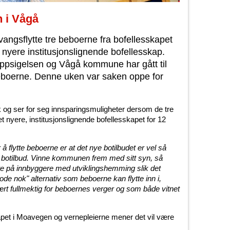
n i Vågå
ngsflytte tre beboerne fra bofellesskapet
 et nyere institusjonslignende bofellesskap.
ppsigelsen og Vågå kommune har gått til
 beboerne. Denne uken var saken oppe for
g ser for seg innsparingsmuligheter dersom de tre
et nyere, institusjonslignende bofellesskapet for 12
flytte beboerne er at det nye botilbudet er vel så
otilbud. Vinne kommunen frem med sitt syn, så
te på innbyggere med utviklingshemming slik det
de nok" alternativ som beboerne kan flytte inn i,
ært fullmektig for beboernes verger og som både vitnet
apet i Moavegen og vernepleierne mener det vil være