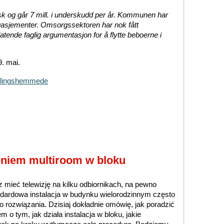
 og går 7 mill. i underskudd per år. Kommunen har
ngasjementer. Omsorgssektoren har nok fått
latende faglig argumentasjon for å flytte beboerne i
9. mai.
iklingshemmede
eniem multiroom w bloku
 mieć telewizję na kilku odbiornikach, na pewno
ndardowa instalacja w budynku wielorodzinnym często
o rozwiązania. Dzisiaj dokładnie omówię, jak poradzić
o tym, jak działa instalacja w bloku, jakie