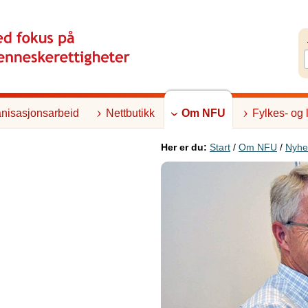
nisasjonsarbeid
Nettbutikk
Om NFU
Fylkes- og 
Her er du:
Start
/
Om NFU
/
Nyhe