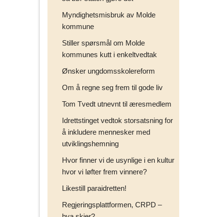
Myndighetsmisbruk av Molde
kommune
Stiller spørsmål om Molde
kommunes kutt i enkeltvedtak
Ønsker ungdomsskolereform
Om å regne seg frem til gode liv
Tom Tvedt utnevnt til æresmedlem
Idrettstinget vedtok storsatsning for
å inkludere mennesker med
utviklingshemning
Hvor finner vi de usynlige i en kultur
hvor vi løfter frem vinnere?
Likestill paraidretten!
Regjeringsplattformen, CRPD –
hva skjer?