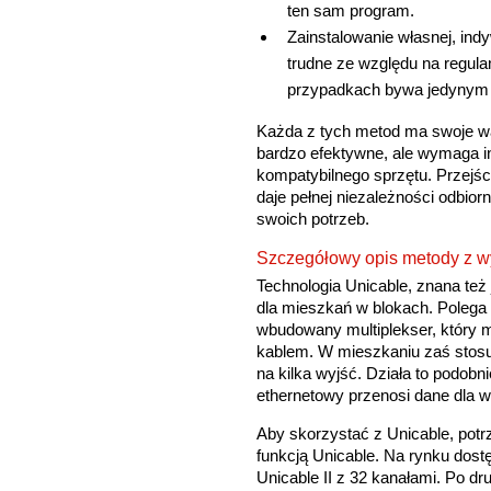
ten sam program.
Zainstalowanie własnej, indyw
trudne ze względu na regula
przypadkach bywa jedynym
Każda z tych metod ma swoje wad
bardzo efektywne, ale wymaga in
kompatybilnego sprzętu. Przejści
daje pełnej niezależności odbior
swoich potrzeb.
Szczegółowy opis metody z wy
Technologia Unicable, znana też
dla mieszkań w blokach. Polega
wbudowany multiplekser, który m
kablem. W mieszkaniu zaś stosuje
na kilka wyjść. Działa to podobn
ethernetowy przenosi dane dla w
Aby skorzystać z Unicable, potr
funkcją Unicable. Na rynku dost
Unicable II z 32 kanałami. Po dr