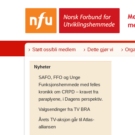
T
i
l
i
n
n
h
o
l
Støtt oss/bli medlem
Dette gjør vi
Orga
d
Nyheter
SAFO, FFO og Unge
Funksjonshemmede med felles
kronikk om CRPD – kravet fra
paraplyene, i Dagens perspektiv.
Valgsendinger fra TV BRA
Årets TV-aksjon går til Atlas-
alliansen