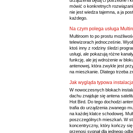
urządzenia będą ci potrzebne i 
mówić o konkretnych rozwiązani
nie jest wiedza tajemna, a ja po
każdego.
Na czym polega usługa Multiro
Multiroom to po prostu możliwość 
telewizorach jednocześnie. Wyobr
ktoś inny z rodziny śledzi progr
usługi, ale pokazują różne kanały
funkcję, ale jej wdrożenie w blo
antenowej, która zwykle jest pr
na mieszkanie. Dlatego trzeba z
Jak wygląda typowa instalac
W nowoczesnych blokach instalac
dachu znajduje się antena sateli
Hot Bird. Do tego dochodzi ante
trafia do urządzenia zwanego mul
na każdej klatce schodowej. Mult
poszczególnych mieszkań. W sta
koncentryczny, który kończy si
przenosi sygnał dla jednego odb