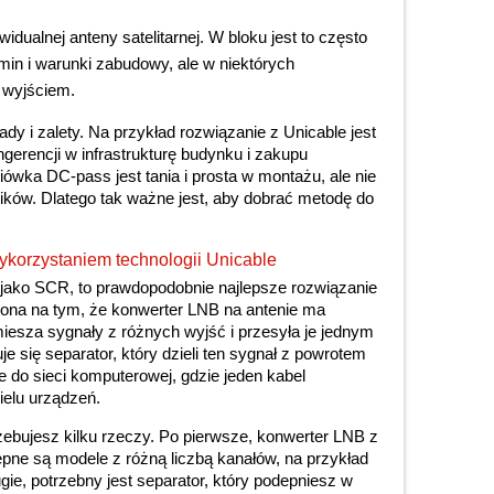
idualnej anteny satelitarnej. W bloku jest to często
min i warunki zabudowy, ale w niektórych
 wyjściem.
y i zalety. Na przykład rozwiązanie z Unicable jest
gerencji w infrastrukturę budynku i zakupu
ówka DC-pass jest tania i prosta w montażu, ale nie
ników. Dlatego tak ważne jest, aby dobrać metodę do
korzystaniem technologii Unicable
 jako SCR, to prawdopodobnie najlepsze rozwiązanie
 ona na tym, że konwerter LNB na antenie ma
iesza sygnały z różnych wyjść i przesyła je jednym
 się separator, który dzieli ten sygnał z powrotem
ie do sieci komputerowej, gdzie jeden kabel
ielu urządzeń.
zebujesz kilku rzeczy. Po pierwsze, konwerter LNB z
ępne są modele z różną liczbą kanałów, na przykład
ugie, potrzebny jest separator, który podepniesz w