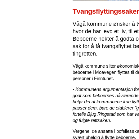
Tvangsflyttingssake
Vågå kommune ønsker å tva
hvor de har levd et liv, til
Beboerne nekter å godta o
sak for å få tvangsflyttet
tingretten.
Vågå kommune sliter økonomisk o
beboerne i Moavegen flyttes til d
personer i Finntunet.
- Kommunens argumentasjon for å 
godt som beboernes nåværende b
betyr det at kommunene kan flyt
passer dem, bare de etablerer "go
fortelle Bjug Ringstad som har v
og fulgte rettsaken.
Vergene, de ansatte i bofellessk
svært uheldig å flytte beboerne.