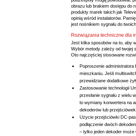
obrazu lub brakiem dostępu do 
produkty marek takich jak Telev
opinią wśród instalatorów. Pamię
jest nośnikiem sygnału do twoic
Rozwiązania techniczne dla in
Jest kilka sposobów na to, aby w
Wybór metody zależy od twojej s
Oto najczęściej stosowane rozwi
Poproszenie administratora
mieszkaniu. Jeśli multiswit
przewidziane dodatkowe żyły,
Zastosowanie technologii U
przesłanie sygnału z wielu
to wymiany konwertera na an
dekoderów lub przejściówek
Użycie przejściówki DC-pass
podłączenie dwóch dekoder
– tylko jeden dekoder może w