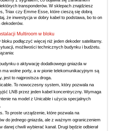
niektórych transponderów. W sklepach znajdziesz
es, Triax czy Emme Esse, które cieszą się dobrą
taj, że inwestycja w dobry kabel to podstawa, bo to on
h dekoderów.
stalacji Multiroom w bloku
 bloku podłączyć więcej niż jeden dekoder satelitarny.
ytuacji, możliwości technicznych budynku i budżetu.
ązania:
 budynku o aktywację dodatkowego gniazda w
ch ma wolne porty, a w pionie telekomunikacyjnym są
 jest to najprostsza droga.
nicable. To nowoczesny system, który pozwala na
 wyjść LNB przez jeden kabel koncentryczny. Wymaga
tenie na model z Unicable i użycia specjalnych
.
. To proste urządzenie, które pozwala na
ów do jednego gniazda, ale z ważnym ograniczeniem
 danej chwili wybierać kanał. Drugi będzie odbierał