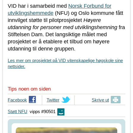
VID har i samarbeid med
Norsk Forbund for
utviklingshemmede
(NFU) og Oslo kommune fått
innvilget støtte til pilotprosjektet
Høyere
utdanning for personer med utviklingshemning
fra
Stiftelsen Dam. Det langsiktige målet med
prosjektet er å etablere et tilbud om høyere
utdanning til denne gruppen.
Les mer om prosjektet på
VID vitenskapelige høgskole sine
nettsider.
Tips noen om siden
T
Facebook
T
Twitter
Skrive ut
i
i
Støtt NFU
vipps #90501
p
p
s
s
d
d
i
i