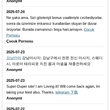
Anonymt
2025-07-24
Ne şaka ama. Sizi gösterişli bonus vaatleriyle cezbediyorlar,
sonra da üzerinize imkansız kurallardan oluşan bir duvar
örüyorlar. Burada zamanınızı boşa harcamayın.
Çocuk
Pornosu
Çocuk Pornosu
2025-07-23
강남안마
강남마사지: 강남구에서 전문 전신 마사지, 스웨디
시, 아로마 테라피로 지친 몸과 마음을 재충전하세요
Anonymt
2025-07-23
Super-Duper site! I am Loving it!! Will come back again, Im
taking your feed also, Thanks.
telegram 下载
Anonymt
2025-07-22