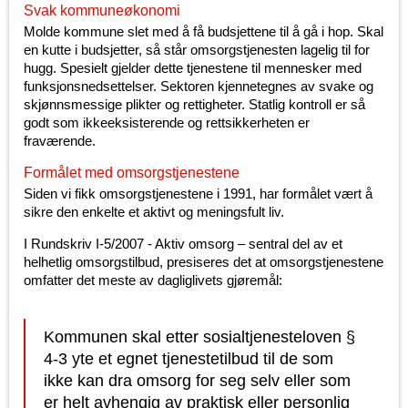
Svak kommuneøkonomi
Molde kommune slet med å få budsjettene til å gå i hop. Skal
en kutte i budsjetter, så står omsorgstjenesten lagelig til for
hugg. Spesielt gjelder dette tjenestene til mennesker med
funksjonsnedsettelser. Sektoren kjennetegnes av svake og
skjønnsmessige plikter og rettigheter. Statlig kontroll er så
godt som ikkeeksisterende og rettsikkerheten er
fraværende.
Formålet med omsorgstjenestene
Siden vi fikk omsorgstjenestene i 1991, har formålet vært å
sikre den enkelte et aktivt og meningsfult liv.
I Rundskriv I-5/2007 - Aktiv omsorg – sentral del av et
helhetlig omsorgstilbud, presiseres det at omsorgstjenestene
omfatter det meste av dagliglivets gjøremål:
Kommunen skal etter sosialtjenesteloven §
4-3 yte et egnet tjenestetilbud til de som
ikke kan dra omsorg for seg selv eller som
er helt avhengig av praktisk eller personlig