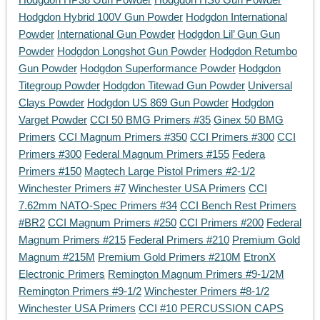
Hodgdon Hybrid 100V Gun Powder
Hodgdon International
Powder
International Gun Powder
Hodgdon Lil’ Gun Gun
Powder
Hodgdon Longshot Gun Powder
Hodgdon Retumbo
Gun Powder
Hodgdon Superformance Powder
Hodgdon
Titegroup Powder
Hodgdon Titewad Gun Powder
Universal
Clays Powder
Hodgdon US 869 Gun Powder
Hodgdon
Varget Powder
CCI 50 BMG Primers #35
Ginex 50 BMG
Primers
CCI Magnum Primers #350
CCI Primers #300
CCI
Primers #300
Federal Magnum Primers #155
Federa
Primers #150
Magtech Large Pistol Primers #2-1/2
Winchester Primers #7
Winchester USA Primers
CCI
7.62mm NATO-Spec Primers #34
CCI Bench Rest Primers
#BR2
CCI Magnum Primers #250
CCI Primers #200
Federal
Magnum Primers #215
Federal Primers #210
Premium Gold
Magnum #215M
Premium Gold Primers #210M
EtronX
Electronic Primers
Remington Magnum Primers #9-1/2M
Remington Primers #9-1/2
Winchester Primers #8-1/2
Winchester USA Primers
CCI #10 PERCUSSION CAPS