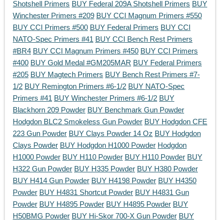
Shotshell Primers
BUY Federal 209A Shotshell Primers
BUY
Winchester Primers #209
BUY CCI Magnum Primers #550
BUY CCI Primers #500
BUY Federal Primers
BUY CCI
NATO-Spec Primers #41
BUY CCI Bench Rest Primers
#BR4
BUY CCI Magnum Primers #450
BUY CCI Primers
#400
BUY Gold Medal #GM205MAR
BUY Federal Primers
#205
BUY Magtech Primers
BUY Bench Rest Primers #7-
1/2
BUY Remington Primers #6-1/2
BUY NATO-Spec
Primers #41
BUY Winchester Primers #6-1/2
BUY
Blackhorn 209 Powder
BUY Benchmark Gun Powder
Hodgdon BLC2 Smokeless Gun Powder
BUY Hodgdon CFE
223 Gun Powder
BUY Clays Powder 14 Oz
BUY Hodgdon
Clays Powder
BUY Hodgdon H1000 Powder
Hodgdon
H1000 Powder
BUY H110 Powder
BUY H110 Powder
BUY
H322 Gun Powder
BUY H335 Powder
BUY H380 Powder
BUY H414 Gun Powder
BUY H4198 Powder
BUY H4350
Powder
BUY H4831 Shortcut Powder
BUY H4831 Gun
Powder
BUY H4895 Powder
BUY H4895 Powder
BUY
H50BMG Powder
BUY Hi-Skor 700-X Gun Powder
BUY