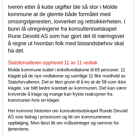
Iveren etter å kutte utgifter ble så stor i Molde
kommune at de glemte både formålet med
omsorgstjenesten, lovverket og rettsikkerheten. I
bunn lå utregningene fra konsultentselskapet
Rune Devold AS som har gjort det til næringsvei
å regne ut hvordan folk med bistandsbehov skal
ha det.
Statsforvalteren opphevet 11 av 11 vedtak
Molde kommune kuttet i enkeltvedtakene til 69 personer. 11
klagde på de nye vedtakene og samtlige 11 fikk medhold av
Statsforvalteren. Det er liten grunn til å tro at de 58 som ikke
klagde, var blitt bedre ivaretatt av kommunen. Det kan være
krevende å klage og mange kan frykte reaksjoner fra
kommunen hvis en klager.
Her kommer historien om konsulentselskapet Runde Devold
AS sine bidrag i prosessen og litt om kommunenens
oppfølging. Men først litt om målsetninger og rammer for
tjenestene.