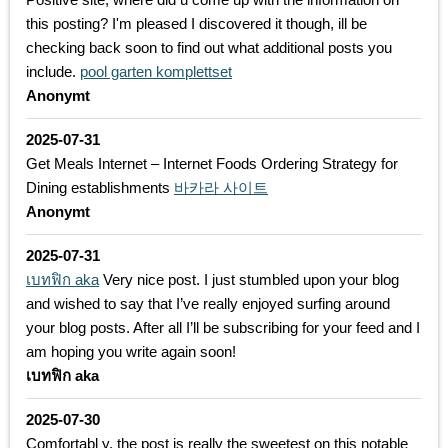
this posting? I'm pleased I discovered it though, ill be
checking back soon to find out what additional posts you
include.
pool garten komplettset
Anonymt
2025-07-31
Get Meals Internet – Internet Foods Ordering Strategy for
Dining establishments
바카라 사이트
Anonymt
2025-07-31
เบทฟิก aka
Very nice post. I just stumbled upon your blog
and wished to say that I’ve really enjoyed surfing around
your blog posts. After all I’ll be subscribing for your feed and I
am hoping you write again soon!
เบทฟิก aka
2025-07-30
Comfortabl y, the post is really the sweetest on this notable