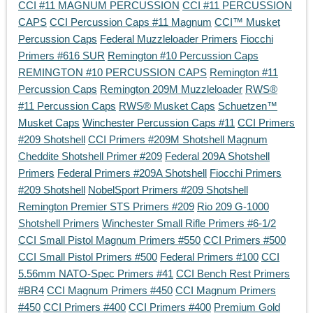
CCI #11 MAGNUM PERCUSSION
CCI #11 PERCUSSION
CAPS
CCI Percussion Caps #11 Magnum
CCI™ Musket
Percussion Caps
Federal Muzzleloader Primers
Fiocchi
Primers #616 SUR
Remington #10 Percussion Caps
REMINGTON #10 PERCUSSION CAPS
Remington #11
Percussion Caps
Remington 209M Muzzleloader
RWS®
#11 Percussion Caps
RWS® Musket Caps
Schuetzen™
Musket Caps
Winchester Percussion Caps #11
CCI Primers
#209 Shotshell
CCI Primers #209M Shotshell Magnum
Cheddite Shotshell Primer #209
Federal 209A Shotshell
Primers
Federal Primers #209A Shotshell
Fiocchi Primers
#209 Shotshell
NobelSport Primers #209 Shotshell
Remington Premier STS Primers #209
Rio 209 G-1000
Shotshell Primers
Winchester Small Rifle Primers #6-1/2
CCI Small Pistol Magnum Primers #550
CCI Primers #500
CCI Small Pistol Primers #500
Federal Primers #100
CCI
5.56mm NATO-Spec Primers #41
CCI Bench Rest Primers
#BR4
CCI Magnum Primers #450
CCI Magnum Primers
#450
CCI Primers #400
CCI Primers #400
Premium Gold