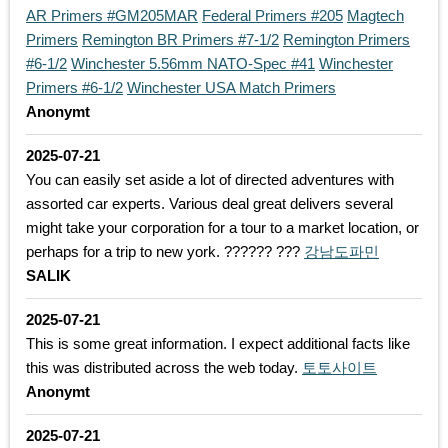
AR Primers #GM205MAR
Federal Primers #205
Magtech
Primers
Remington BR Primers #7-1/2
Remington Primers
#6-1/2
Winchester 5.56mm NATO-Spec #41
Winchester
Primers #6-1/2
Winchester USA Match Primers
Anonymt
2025-07-21
You can easily set aside a lot of directed adventures with
assorted car experts. Various deal great delivers several
might take your corporation for a tour to a market location, or
perhaps for a trip to new york. ?????? ???
강남도파민
SALIK
2025-07-21
This is some great information. I expect additional facts like
this was distributed across the web today.
토토사이트
Anonymt
2025-07-21