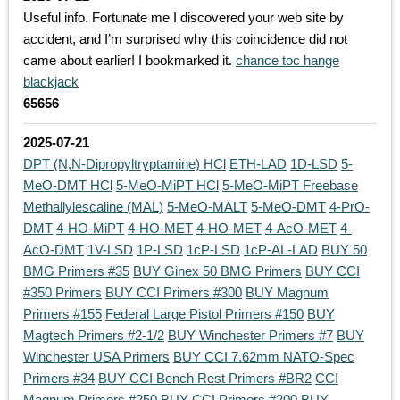
Useful info. Fortunate me I discovered your web site by
accident, and I’m surprised why this coincidence did not
came about earlier! I bookmarked it.
chance toc hange
blackjack
65656
2025-07-21
DPT (N,N-Dipropyltryptamine) HCl
ETH-LAD
1D-LSD
5-
MeO-DMT HCl
5-MeO-MiPT HCl
5-MeO-MiPT Freebase
Methallylescaline (MAL)
5-MeO-MALT
5-MeO-DMT
4-PrO-
DMT
4-HO-MiPT
4-HO-MET
4-HO-MET
4-AcO-MET
4-
AcO-DMT
1V-LSD
1P-LSD
1cP-LSD
1cP-AL-LAD
BUY 50
BMG Primers #35
BUY Ginex 50 BMG Primers
BUY CCI
#350 Primers
BUY CCI Primers #300
BUY Magnum
Primers #155
Federal Large Pistol Primers #150
BUY
Magtech Primers #2-1/2
BUY Winchester Primers #7
BUY
Winchester USA Primers
BUY CCI 7.62mm NATO-Spec
Primers #34
BUY CCI Bench Rest Primers #BR2
CCI
Magnum Primers #250
BUY CCI Primers #200
BUY