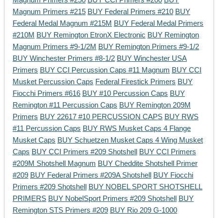
Magnum Primers #215
BUY Federal Primers #210
BUY
Federal Medal Magnum #215M
BUY Federal Medal Primers
#210M
BUY Remington EtronX Electronic
BUY Remington
Magnum Primers #9-1/2M
BUY Remington Primers #9-1/2
BUY Winchester Primers #8-1/2
BUY Winchester USA
Primers
BUY CCI Percussion Caps #11 Magnum
BUY CCI
Musket Percussion Caps
Federal Firestick Primers
BUY
Fiocchi Primers #616
BUY #10 Percussion Caps
BUY
Remington #11 Percussion Caps
BUY Remington 209M
Primers
BUY 22617 #10 PERCUSSION CAPS
BUY RWS
#11 Percussion Caps
BUY RWS Musket Caps 4 Flange
Musket Caps
BUY Schuetzen Musket Caps 4 Wing Musket
Caps
BUY CCI Primers #209 Shotshell
BUY CCI Primers
#209M Shotshell Magnum
BUY Cheddite Shotshell Primer
#209
BUY Federal Primers #209A Shotshell
BUY Fiocchi
Primers #209 Shotshell
BUY NOBEL SPORT SHOTSHELL
PRIMERS
BUY NobelSport Primers #209 Shotshell
BUY
Remington STS Primers #209
BUY Rio 209 G-1000