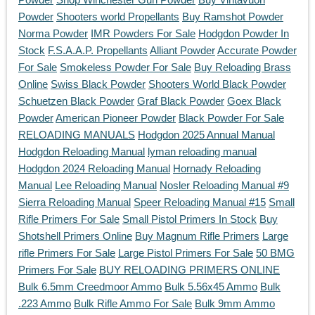
Powder
Shooters world Propellants
Buy Ramshot Powder
Norma Powder
IMR Powders For Sale
Hodgdon Powder In
Stock
F.S.A.A.P. Propellants
Alliant Powder
Accurate Powder
For Sale
Smokeless Powder For Sale
Buy Reloading Brass
Online
Swiss Black Powder
Shooters World Black Powder
Schuetzen Black Powder
Graf Black Powder
Goex Black
Powder
American Pioneer Powder
Black Powder For Sale
RELOADING MANUALS
Hodgdon 2025 Annual Manual
Hodgdon Reloading Manual
lyman reloading manual
Hodgdon 2024 Reloading Manual
Hornady Reloading
Manual
Lee Reloading Manual
Nosler Reloading Manual #9
Sierra Reloading Manual
Speer Reloading Manual #15
Small
Rifle Primers For Sale
Small Pistol Primers In Stock
Buy
Shotshell Primers Online
Buy Magnum Rifle Primers
Large
rifle Primers For Sale
Large Pistol Primers For Sale
50 BMG
Primers For Sale
BUY RELOADING PRIMERS ONLINE
Bulk 6.5mm Creedmoor Ammo
Bulk 5.56x45 Ammo
Bulk
.223 Ammo
Bulk Rifle Ammo For Sale
Bulk 9mm Ammo