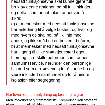
nedsatt funksjonsevne skal kunne gjøre full
bruk av denne rettighet, og bli fullt inkludert
og delta i samfunnet, blant annet ved å
sikre:
a) at mennesker med nedsatt funksjonsevne
har anledning til å velge bosted, og hvor og
med hvem de skal bo, på lik linje med
andre, og ikke må bo i en bestemt boform,
b) at mennesker med nedsatt funksjonsevne
har tilgang til ulike støttetjenester i eget
hjem og i særskilte boformer, samt annen
samfunnsservice, herunder den personlige
bistand som er nødvendig for å kunne bo og
være inkludert i samfunnet og for å hindre
isolasjon eller segregering,
Når loven er uten betydning og kronene avgjør
Men lovverket betyr temmelig lite. Kommunen kan stort sett
gjøre som de vil. Molde kommune gjorde som mange andre