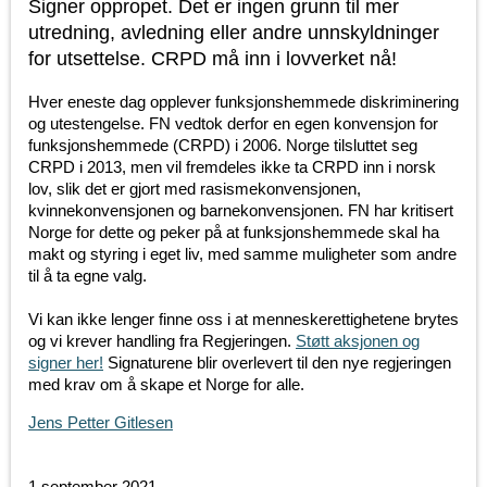
Signer oppropet. Det er ingen grunn til mer
utredning, avledning eller andre unnskyldninger
for utsettelse. CRPD må inn i lovverket nå!
Hver eneste dag opplever funksjonshemmede diskriminering
og utestengelse. FN vedtok derfor en egen konvensjon for
funksjonshemmede (CRPD) i 2006. Norge tilsluttet seg
CRPD i 2013, men vil fremdeles ikke ta CRPD inn i norsk
lov, slik det er gjort med rasismekonvensjonen,
kvinnekonvensjonen og barnekonvensjonen. FN har kritisert
Norge for dette og peker på at funksjonshemmede skal ha
makt og styring i eget liv, med samme muligheter som andre
til å ta egne valg.
Vi kan ikke lenger finne oss i at menneskerettighetene brytes
og vi krever handling fra Regjeringen.
Støtt aksjonen og
signer her!
Signaturene blir overlevert til den nye regjeringen
med krav om å skape et Norge for alle.
Jens Petter Gitlesen
1 september 2021