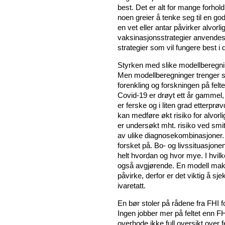
best. Det er alt for mange forhold
noen greier å tenke seg til en g
en vet eller antar påvirker alvorli
vaksinasjonsstrategier anvendes p
strategier som vil fungere best i 
Styrken med slike modellberegnin
Men modellberegninger trenger s
forenkling og forskningen på felt
Covid-19 er drøyt ett år gammel, 
er ferske og i liten grad etterpr
kan medføre økt risiko for alvorl
er undersøkt mht. risiko ved smit
av ulike diagnosekombinasjoner.
forsket på. Bo- og livssituasjone
helt hvordan og hvor mye. I hvilk
også avgjørende. En modell makt
påvirke, derfor er det viktig å sje
ivaretatt.
En bør stoler på rådene fra FHI f
Ingen jobber mer på feltet enn FHI
overhode ikke full oversikt over 