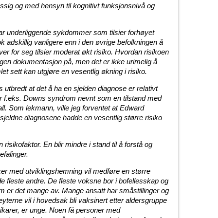
sig og med hensyn til kognitivt funksjonsnivå og
r underliggende sykdommer som tilsier forhøyet
 nok adskillig vanligere enn i den øvrige befolkningen å
r for seg tilsier moderat økt risiko. Hvordan risikoen
 ingen dokumentasjon på, men det er ikke urimelig å
t sett kan utgjøre en vesentlig økning i risiko.
 utbredt at det å ha en sjelden diagnose er relativt
er er f.eks. Downs syndrom nevnt som en tilstand med
utfall. Som lekmann, ville jeg forventet at Edward
eldne diagnosene hadde en vesentlig større risiko
risikofaktor. En blir mindre i stand til å forstå og
efalinger.
ker med utviklingshemning vil medføre en større
de fleste andre. De fleste voksne bor i bofellesskap og
m er det mange av. Mange ansatt har småstillinger og
eyterne vil i hovedsak bli vaksinert etter aldersgruppe
vikarer, er unge. Noen få personer med