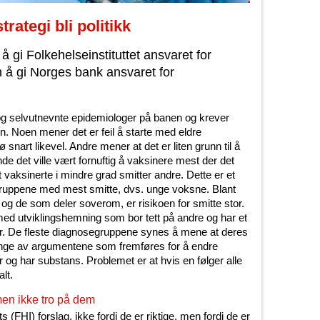
rategi bli politikk
 å gi Folkehelseinstituttet ansvaret for
 å gi Norges bank ansvaret for
og selvutnevnte epidemiologer på banen og krever
n. Noen mener det er feil å starte med eldre
snart likevel. Andre mener at det er liten grunn til å
nde det ville vært fornuftig å vaksinere mest der det
vaksinerte i mindre grad smitter andre. Dette er et
sgruppene med mest smitte, dvs. unge voksne. Blant
og de som deler soverom, er risikoen for smitte stor.
d utviklingshemning som bor tett på andre og har et
r. De fleste diagnosegruppene synes å mene at deres
 Mange av argumentene som fremføres for å endre
 og har substans. Problemet er at hvis en følger alle
lt.
 men ikke tro på dem
s (FHI) forslag, ikke fordi de er riktige, men fordi de er