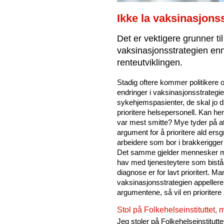
Ikke la vaksinasjonsst
Det er vektigere grunner til
vaksinasjonsstrategien enn
renteutviklingen.
Stadig oftere kommer politikere 
endringer i vaksinasjonsstrategie
sykehjemspasienter, de skal jo dø 
prioritere helsepersonell. Kan he
var mest smitte? Mye tyder på at 
argument for å prioritere ald er
arbeidere som bor i brakkerigger 
Det samme gjelder mennesker me
hav med tjenesteytere som bistå
diagnose er for lavt prioritert.
vaksinasjonsstrategien appellerer
argumentene, så vil en prioritere a
Stol på Folkehelseinstituttet,
Jeg stoler på Folkehelseinstituttet