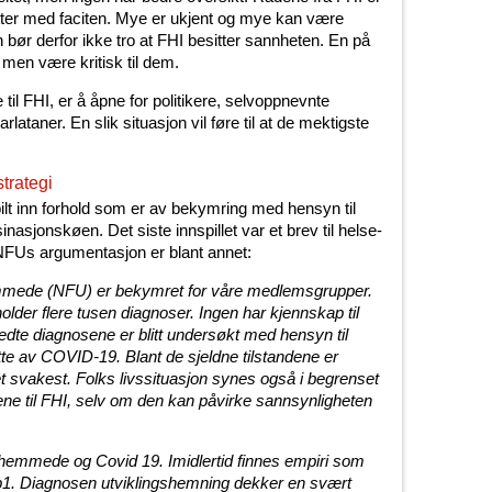
itter med faciten. Mye er ukjent og mye kan være
 bør derfor ikke tro at FHI besitter sannheten. En på
men være kritisk til dem.
e til FHI, er å åpne for politikere, selvoppnevnte
lataner. En slik situasjon vil føre til at de mektigste
trategi
ilt inn forhold som er av bekymring med hensyn til
asjonskøen. Det siste innspillet var et brev til helse-
NFUs argumentasjon er blant annet:
mmede (NFU) er bekymret for våre medlemsgrupper.
er flere tusen diagnoser. Ingen har kjennskap til
edte diagnosene er blitt undersøkt med hensyn til
itte av COVID-19. Blant de sjeldne tilstandene er
svakest. Folks livssituasjon synes også i begrenset
ene til FHI, selv om den kan påvirke sannsynligheten
ngshemmede og Covid 19. Imidlertid finnes empiri som
rløp1. Diagnosen utviklingshemning dekker en svært