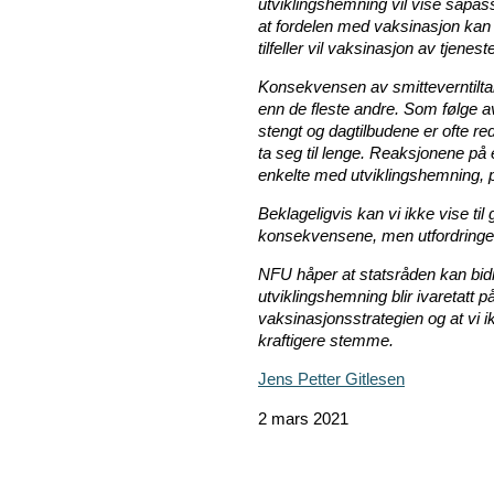
utviklingshemning vil vise såpas
at fordelen med vaksinasjon kan 
tilfeller vil vaksinasjon av tjen
Konsekvensen av smitteverntilta
enn de fleste andre. Som følge av 
stengt og dagtilbudene er ofte redu
ta seg til lenge. Reaksjonene på 
enkelte med utviklingshemning, 
Beklageligvis kan vi ikke vise ti
konsekvensene, men utfordringen
NFU håper at statsråden kan bidr
utviklingshemning blir ivaretatt 
vaksinasjonsstrategien og at vi i
kraftigere stemme.
Jens Petter Gitlesen
2 mars 2021