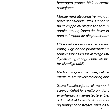
heterogen gruppe, både helsemes
reaksjoner.
Mange med utviklingshemning ha
risiko for alvorlige utfall. Det er
ha et knippe av diagnoser som hve
samlet sett er, finnes det heller
anta at knippet av diagnoser samle
Ulike sjeldne diagnoser er såpass
vanlig. I gjeldende prioritering
relativt stor risiko for alvorlige 
Syndrom og mange andre av de sj
for alvorlige utfall.
Nedsatt kognisjon er i seg selv en 
etterleve smittevernregler og anb
Selve livssituasjonen til mennes
sannsynlighet for smitte enn for 
er avhengig av tjenesteytere. De
det er utstrakt vikarbruk. Tjenest
og mange tjenesteyter, spesielt 