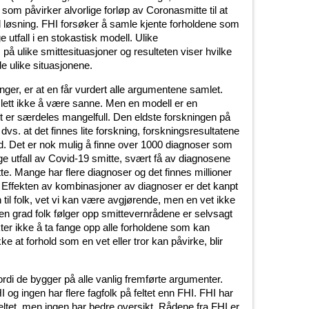
 som påvirker alvorlige forløp av Coronasmitte til at
od løsning. FHI forsøker å samle kjente forholdene som
ge utfall i en stokastisk modell. Ulike
å ulike smittesituasjoner og resulteten viser hvilke
de ulike situasjonene.
ger, er at en får vurdert alle argumentene samlet.
lett ikke å være sanne. Men en modell er en
et er særdeles mangelfull. Den eldste forskningen på
dvs. at det finnes lite forskning, forskningsresultatene
øvd. Det er nok mulig å finne over 1000 diagnoser som
ige utfall av Covid-19 smitte, svært få av diagnosene
te. Mange har flere diagnoser og det finnes millioner
 Effekten av kombinasjoner av diagnoser er det kanpt
n til folk, vet vi kan være avgjørende, men en vet ikke
en grad folk følger opp smittevernrådene er selvsagt
er ikke å ta fange opp alle forholdene som kan
kke at forhold som en vet eller tror kan påvirke, blir
ordi de bygger på alle vanlig fremførte argumenter.
 og ingen har flere fagfolk på feltet enn FHI. FHI har
feltet, men ingen har bedre oversikt. Rådene fra FHI er