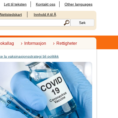
Lytt til teksten
Kontakt oss
Other languages
Nettstedskart
Innhold A til Å
lokallag
Informasjon
Rettigheter
ke la vaksinasjonsstrategi bli politikk