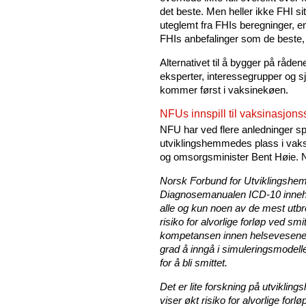
det beste. Men heller ikke FHI s
uteglemt fra FHIs beregninger, en
FHIs anbefalinger som de beste, 
Alternativet til å bygger på råden
eksperter, interessegrupper og sjar
kommer først i vaksinekøen.
NFUs innspill til vaksinasjonss
NFU har ved flere anledninger sp
utviklingshemmedes plass i vaksin
og omsorgsminister Bent Høie. 
Norsk Forbund for Utviklingshe
Diagnosemanualen ICD-10 innehold
alle og kun noen av de mest utbr
risiko for alvorlige forløp ved sm
kompetansen innen helsevesenet 
grad å inngå i simuleringsmodell
for å bli smittet.
Det er lite forskning på utvikli
viser økt risiko for alvorlige fo