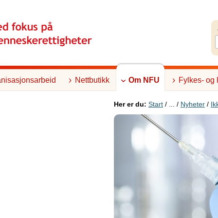
nisasjonsarbeid
Nettbutikk
Om NFU
Fylkes- og 
Her er du:
Start
/ ... /
Nyheter
/
Ik