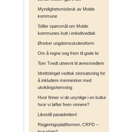
Myndighetsmisbruk av Molde
kommune
Stiller spørsmål om Molde
kommunes kutt i enkeltvedtak
Ønsker ungdomsskolereform
Om å regne seg frem til gode liv
Tom Tvedt utnevnt til æresmedlem
Idrettstinget vedtok storsatsning for
å inkludere mennesker med
utviklingshemning
Hvor finner vi de usynlige i en kultur
hvor vi løfter frem vinnere?
Likestill paraidretten!
Regjeringsplattformen, CRPD –
hva skjer?