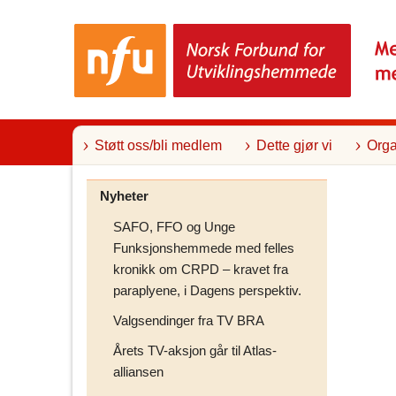
T
i
l
i
n
n
h
o
l
Støtt oss/bli medlem
Dette gjør vi
Orga
d
Nyheter
SAFO, FFO og Unge
Funksjonshemmede med felles
kronikk om CRPD – kravet fra
paraplyene, i Dagens perspektiv.
Valgsendinger fra TV BRA
Årets TV-aksjon går til Atlas-
alliansen