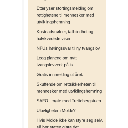
Etterlyser stortingsmelding om
rettighetene til mennesker med
utviklingshemning
Kostnadsnøkler, tallblindhet og
halvkvedede viser
NFUs høringssvar til ny tvangslov
Legg planene om nytt
tvangslovverk på is
Gratis innmelding ut året.
Skuffende om rettsikkerheten til
mennesker med utviklingshemning
SAFO i møte med Trettebergstuen
Ulovligheter i Molde?
Hvis Molde ikke kan styre seg selv,
så bør staten gjøre det