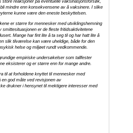
s store reaksjoner på eventuelle vaksinasjonsforsøk,
bli mindre enn konsekvensene av å vaksinere. I slike
esteyterne kunne være den eneste beskyttelsen.
kene er større for mennesker med utviklingshemning
smittesituasjonen er de fleste fritidsaktivitetene
sert. Mange har fint lite å ta seg til og har hatt lite å
en slik tilværelse kan være uheldige, både for den
psykisk helse og miljøet rundt vedkommende.
l grundige empiriske undersøkelser som tallfester
e eksisterer og er større enn for mange andre.
a til at forholdene knyttet til mennesker med
på en god måte ved revisjonen av
kke drukner i hensynet til mektigere interesser med