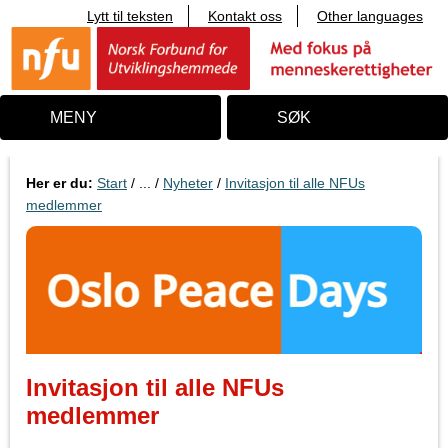
Lytt til teksten
Kontakt oss
Other languages
T
i
l
i
n
n
MENY
SØK
h
o
l
d
Her er du:
Start
/ ... /
Nyheter
/
Invitasjon til alle NFUs
medlemmer
Invitasjon til alle NFUs
medlemmer