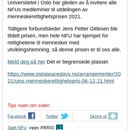
Universitetet i Oslo har gleden av å invitere alle
NFUs medlemmer til utdelingen av
menneskerettighetsprisen 2021.
Tidligere forbundsleder Jens Petter Gitlesen ble
tildelt prisen, men hele NFU har kjempet for
rettighetene til mennesker med
utviklingshemning, så denne prisen er til oss alle.
Meld deg på her
Det er begrensede plasser.
https://www.oslopeacedays.no/arrangementer/20
21/uios-menneskerettighetspris-06-12-21.html
Tips noen om siden
T
Facebook
T
Twitter
Skrive ut
i
i
Støtt NFU
vipps #90501
p
p