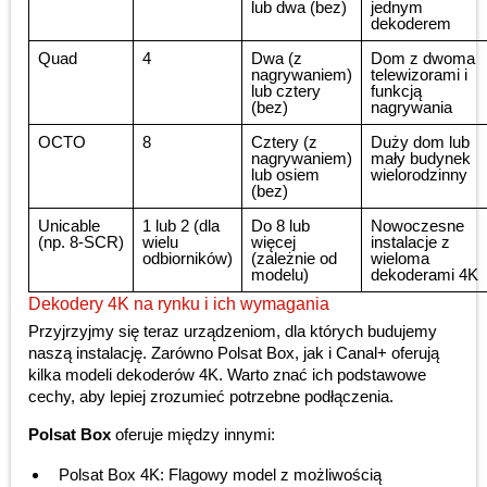
lub dwa (bez)
jednym
dekoderem
Quad
4
Dwa (z
Dom z dwoma
nagrywaniem)
telewizorami i
lub cztery
funkcją
(bez)
nagrywania
OCTO
8
Cztery (z
Duży dom lub
nagrywaniem)
mały budynek
lub osiem
wielorodzinny
(bez)
Unicable
1 lub 2 (dla
Do 8 lub
Nowoczesne
(np. 8-SCR)
wielu
więcej
instalacje z
odbiorników)
(zależnie od
wieloma
modelu)
dekoderami 4K
Dekodery 4K na rynku i ich wymagania
Przyjrzyjmy się teraz urządzeniom, dla których budujemy
naszą instalację. Zarówno Polsat Box, jak i Canal+ oferują
kilka modeli dekoderów 4K. Warto znać ich podstawowe
cechy, aby lepiej zrozumieć potrzebne podłączenia.
Polsat Box
oferuje między innymi:
Polsat Box 4K: Flagowy model z możliwością