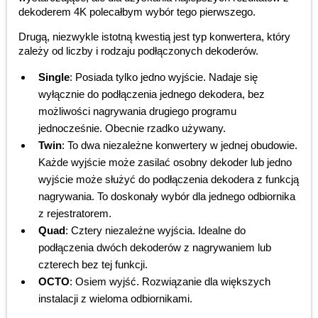
dekoderem 4K polecałbym wybór tego pierwszego.
Drugą, niezwykle istotną kwestią jest typ konwertera, który
zależy od liczby i rodzaju podłączonych dekoderów.
Single
: Posiada tylko jedno wyjście. Nadaje się
wyłącznie do podłączenia jednego dekodera, bez
możliwości nagrywania drugiego programu
jednocześnie. Obecnie rzadko używany.
Twin
: To dwa niezależne konwertery w jednej obudowie.
Każde wyjście może zasilać osobny dekoder lub jedno
wyjście może służyć do podłączenia dekodera z funkcją
nagrywania. To doskonały wybór dla jednego odbiornika
z rejestratorem.
Quad
: Cztery niezależne wyjścia. Idealne do
podłączenia dwóch dekoderów z nagrywaniem lub
czterech bez tej funkcji.
OCTO
: Osiem wyjść. Rozwiązanie dla większych
instalacji z wieloma odbiornikami.