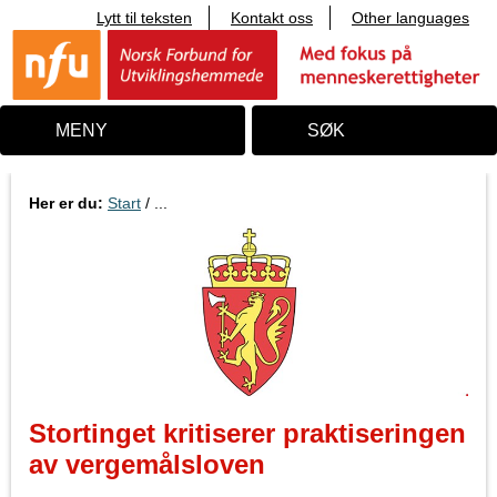
Lytt til teksten
Kontakt oss
Other languages
T
i
l
i
n
n
MENY
SØK
h
o
l
d
Her er du:
Start
/ ...
Stortinget kritiserer praktiseringen
av vergemålsloven