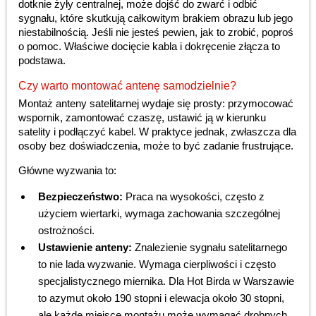
dotknie żyły centralnej, może dojść do zwarć i odbić
sygnału, które skutkują całkowitym brakiem obrazu lub jego
niestabilnością. Jeśli nie jesteś pewien, jak to zrobić, poproś
o pomoc. Właściwe docięcie kabla i dokręcenie złącza to
podstawa.
Czy warto montować antenę samodzielnie?
Montaż anteny satelitarnej wydaje się prosty: przymocować
wspornik, zamontować czaszę, ustawić ją w kierunku
satelity i podłączyć kabel. W praktyce jednak, zwłaszcza dla
osoby bez doświadczenia, może to być zadanie frustrujące.
Główne wyzwania to:
Bezpieczeństwo:
Praca na wysokości, często z
użyciem wiertarki, wymaga zachowania szczególnej
ostrożności.
Ustawienie anteny:
Znalezienie sygnału satelitarnego
to nie lada wyzwanie. Wymaga cierpliwości i często
specjalistycznego miernika. Dla Hot Birda w Warszawie
to azymut około 190 stopni i elewacja około 30 stopni,
ale każde miejsce montażu może wymagać drobnych