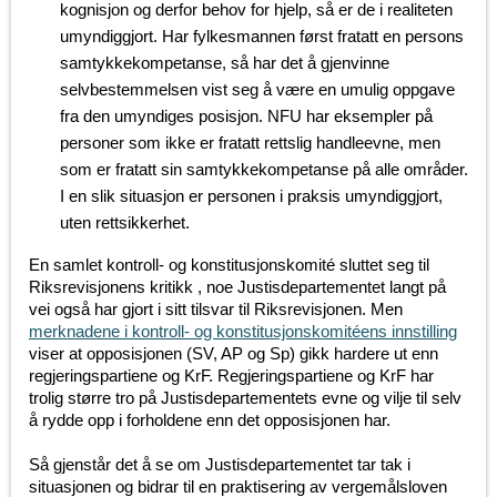
kognisjon og derfor behov for hjelp, så er de i realiteten
umyndiggjort. Har fylkesmannen først fratatt en persons
samtykkekompetanse, så har det å gjenvinne
selvbestemmelsen vist seg å være en umulig oppgave
fra den umyndiges posisjon. NFU har eksempler på
personer som ikke er fratatt rettslig handleevne, men
som er fratatt sin samtykkekompetanse på alle områder.
I en slik situasjon er personen i praksis umyndiggjort,
uten rettsikkerhet.
En samlet kontroll- og konstitusjonskomité sluttet seg til
Riksrevisjonens kritikk , noe Justisdepartementet langt på
vei også har gjort i sitt tilsvar til Riksrevisjonen. Men
merknadene i kontroll- og konstitusjonskomitéens innstilling
viser at opposisjonen (SV, AP og Sp) gikk hardere ut enn
regjeringspartiene og KrF. Regjeringspartiene og KrF har
trolig større tro på Justisdepartementets evne og vilje til selv
å rydde opp i forholdene enn det opposisjonen har.
Så gjenstår det å se om Justisdepartementet tar tak i
situasjonen og bidrar til en praktisering av vergemålsloven