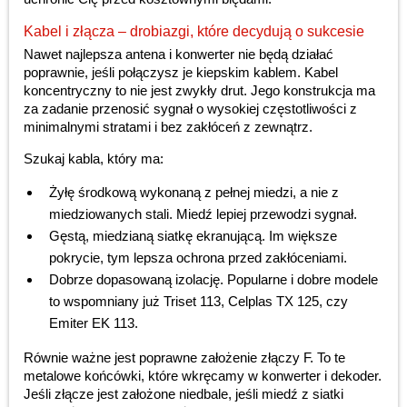
Kabel i złącza – drobiazgi, które decydują o sukcesie
Nawet najlepsza antena i konwerter nie będą działać
poprawnie, jeśli połączysz je kiepskim kablem. Kabel
koncentryczny to nie jest zwykły drut. Jego konstrukcja ma
za zadanie przenosić sygnał o wysokiej częstotliwości z
minimalnymi stratami i bez zakłóceń z zewnątrz.
Szukaj kabla, który ma:
Żyłę środkową wykonaną z pełnej miedzi, a nie z
miedziowanych stali. Miedź lepiej przewodzi sygnał.
Gęstą, miedzianą siatkę ekranującą. Im większe
pokrycie, tym lepsza ochrona przed zakłóceniami.
Dobrze dopasowaną izolację. Popularne i dobre modele
to wspomniany już Triset 113, Celplas TX 125, czy
Emiter EK 113.
Równie ważne jest poprawne założenie złączy F. To te
metalowe końcówki, które wkręcamy w konwerter i dekoder.
Jeśli złącze jest założone niedbale, jeśli miedź z siatki