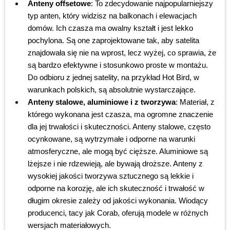
Anteny offsetowe
: To zdecydowanie najpopularniejszy
typ anten, który widzisz na balkonach i elewacjach
domów. Ich czasza ma owalny kształt i jest lekko
pochylona. Są one zaprojektowane tak, aby satelita
znajdowała się nie na wprost, lecz wyżej, co sprawia, że
są bardzo efektywne i stosunkowo proste w montażu.
Do odbioru z jednej satelity, na przykład Hot Bird, w
warunkach polskich, są absolutnie wystarczające.
Anteny stalowe, aluminiowe i z tworzywa
: Materiał, z
którego wykonana jest czasza, ma ogromne znaczenie
dla jej trwałości i skuteczności. Anteny stalowe, często
ocynkowane, są wytrzymałe i odporne na warunki
atmosferyczne, ale mogą być cięższe. Aluminiowe są
lżejsze i nie rdzewieją, ale bywają droższe. Anteny z
wysokiej jakości tworzywa sztucznego są lekkie i
odporne na korozję, ale ich skuteczność i trwałość w
długim okresie zależy od jakości wykonania. Wiodący
producenci, tacy jak Corab, oferują modele w różnych
wersjach materiałowych.