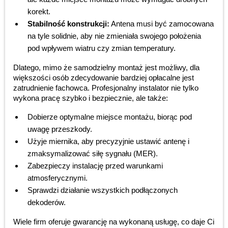
korekt.
Stabilność konstrukcji:
Antena musi być zamocowana
na tyle solidnie, aby nie zmieniała swojego położenia
pod wpływem wiatru czy zmian temperatury.
Dlatego, mimo że samodzielny montaż jest możliwy, dla
większości osób zdecydowanie bardziej opłacalne jest
zatrudnienie fachowca. Profesjonalny instalator nie tylko
wykona pracę szybko i bezpiecznie, ale także:
Dobierze optymalne miejsce montażu, biorąc pod
uwagę przeszkody.
Użyje miernika, aby precyzyjnie ustawić antenę i
zmaksymalizować siłę sygnału (MER).
Zabezpieczy instalację przed warunkami
atmosferycznymi.
Sprawdzi działanie wszystkich podłączonych
dekoderów.
Wiele firm oferuje gwarancję na wykonaną usługę, co daje Ci