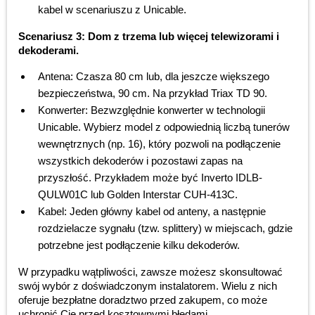
kabel w scenariuszu z Unicable.
Scenariusz 3: Dom z trzema lub więcej telewizorami i
dekoderami.
Antena: Czasza 80 cm lub, dla jeszcze większego
bezpieczeństwa, 90 cm. Na przykład Triax TD 90.
Konwerter: Bezwzględnie konwerter w technologii
Unicable. Wybierz model z odpowiednią liczbą tunerów
wewnętrznych (np. 16), który pozwoli na podłączenie
wszystkich dekoderów i pozostawi zapas na
przyszłość. Przykładem może być Inverto IDLB-
QULW01C lub Golden Interstar CUH-413C.
Kabel: Jeden główny kabel od anteny, a następnie
rozdzielacze sygnału (tzw. splittery) w miejscach, gdzie
potrzebne jest podłączenie kilku dekoderów.
W przypadku wątpliwości, zawsze możesz skonsultować
swój wybór z doświadczonym instalatorem. Wielu z nich
oferuje bezpłatne doradztwo przed zakupem, co może
uchronić Cię przed kosztownymi błędami.