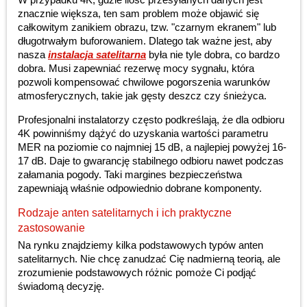
znacznie większa, ten sam problem może objawić się
całkowitym zanikiem obrazu, tzw. "czarnym ekranem" lub
długotrwałym buforowaniem. Dlatego tak ważne jest, aby
nasza
instalacja satelitarna
była nie tyle dobra, co bardzo
dobra. Musi zapewniać rezerwę mocy sygnału, która
pozwoli kompensować chwilowe pogorszenia warunków
atmosferycznych, takie jak gęsty deszcz czy śnieżyca.
Profesjonalni instalatorzy często podkreślają, że dla odbioru
4K powinniśmy dążyć do uzyskania wartości parametru
MER na poziomie co najmniej 15 dB, a najlepiej powyżej 16-
17 dB. Daje to gwarancję stabilnego odbioru nawet podczas
załamania pogody. Taki margines bezpieczeństwa
zapewniają właśnie odpowiednio dobrane komponenty.
Rodzaje anten satelitarnych i ich praktyczne
zastosowanie
Na rynku znajdziemy kilka podstawowych typów anten
satelitarnych. Nie chcę zanudzać Cię nadmierną teorią, ale
zrozumienie podstawowych różnic pomoże Ci podjąć
świadomą decyzję.