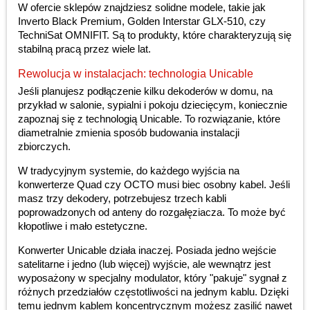
W ofercie sklepów znajdziesz solidne modele, takie jak
Inverto Black Premium, Golden Interstar GLX-510, czy
TechniSat OMNIFIT. Są to produkty, które charakteryzują się
stabilną pracą przez wiele lat.
Rewolucja w instalacjach: technologia Unicable
Jeśli planujesz podłączenie kilku dekoderów w domu, na
przykład w salonie, sypialni i pokoju dziecięcym, koniecznie
zapoznaj się z technologią Unicable. To rozwiązanie, które
diametralnie zmienia sposób budowania instalacji
zbiorczych.
W tradycyjnym systemie, do każdego wyjścia na
konwerterze Quad czy OCTO musi biec osobny kabel. Jeśli
masz trzy dekodery, potrzebujesz trzech kabli
poprowadzonych od anteny do rozgałęziacza. To może być
kłopotliwe i mało estetyczne.
Konwerter Unicable działa inaczej. Posiada jedno wejście
satelitarne i jedno (lub więcej) wyjście, ale wewnątrz jest
wyposażony w specjalny modulator, który "pakuje" sygnał z
różnych przedziałów częstotliwości na jednym kablu. Dzięki
temu jednym kablem koncentrycznym możesz zasilić nawet