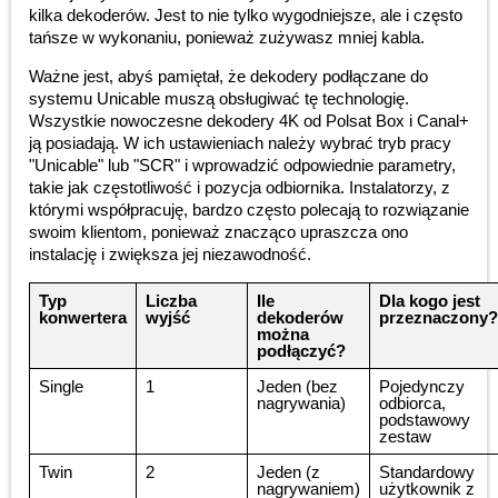
kilka dekoderów. Jest to nie tylko wygodniejsze, ale i często
tańsze w wykonaniu, ponieważ zużywasz mniej kabla.
Ważne jest, abyś pamiętał, że dekodery podłączane do
systemu Unicable muszą obsługiwać tę technologię.
Wszystkie nowoczesne dekodery 4K od Polsat Box i Canal+
ją posiadają. W ich ustawieniach należy wybrać tryb pracy
"Unicable" lub "SCR" i wprowadzić odpowiednie parametry,
takie jak częstotliwość i pozycja odbiornika. Instalatorzy, z
którymi współpracuję, bardzo często polecają to rozwiązanie
swoim klientom, ponieważ znacząco upraszcza ono
instalację i zwiększa jej niezawodność.
Typ
Liczba
Ile
Dla kogo jest
konwertera
wyjść
dekoderów
przeznaczony?
można
podłączyć?
Single
1
Jeden (bez
Pojedynczy
nagrywania)
odbiorca,
podstawowy
zestaw
Twin
2
Jeden (z
Standardowy
nagrywaniem)
użytkownik z