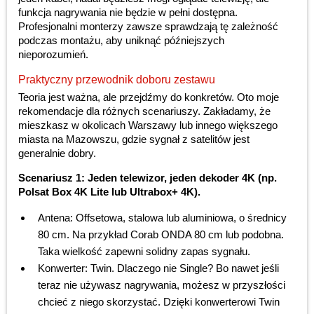
funkcja nagrywania nie będzie w pełni dostępna.
Profesjonalni monterzy zawsze sprawdzają tę zależność
podczas montażu, aby uniknąć późniejszych
nieporozumień.
Praktyczny przewodnik doboru zestawu
Teoria jest ważna, ale przejdźmy do konkretów. Oto moje
rekomendacje dla różnych scenariuszy. Zakładamy, że
mieszkasz w okolicach Warszawy lub innego większego
miasta na Mazowszu, gdzie sygnał z satelitów jest
generalnie dobry.
Scenariusz 1: Jeden telewizor, jeden dekoder 4K (np.
Polsat Box 4K Lite lub Ultrabox+ 4K).
Antena: Offsetowa, stalowa lub aluminiowa, o średnicy
80 cm. Na przykład Corab ONDA 80 cm lub podobna.
Taka wielkość zapewni solidny zapas sygnału.
Konwerter: Twin. Dlaczego nie Single? Bo nawet jeśli
teraz nie używasz nagrywania, możesz w przyszłości
chcieć z niego skorzystać. Dzięki konwerterowi Twin