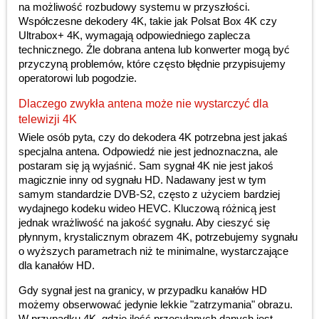
na możliwość rozbudowy systemu w przyszłości.
Współczesne dekodery 4K, takie jak Polsat Box 4K czy
Ultrabox+ 4K, wymagają odpowiedniego zaplecza
technicznego. Źle dobrana antena lub konwerter mogą być
przyczyną problemów, które często błędnie przypisujemy
operatorowi lub pogodzie.
Dlaczego zwykła antena może nie wystarczyć dla
telewizji 4K
Wiele osób pyta, czy do dekodera 4K potrzebna jest jakaś
specjalna antena. Odpowiedź nie jest jednoznaczna, ale
postaram się ją wyjaśnić. Sam sygnał 4K nie jest jakoś
magicznie inny od sygnału HD. Nadawany jest w tym
samym standardzie DVB-S2, często z użyciem bardziej
wydajnego kodeku wideo HEVC. Kluczową różnicą jest
jednak wrażliwość na jakość sygnału. Aby cieszyć się
płynnym, krystalicznym obrazem 4K, potrzebujemy sygnału
o wyższych parametrach niż te minimalne, wystarczające
dla kanałów HD.
Gdy sygnał jest na granicy, w przypadku kanałów HD
możemy obserwować jedynie lekkie "zatrzymania" obrazu.
W przypadku 4K, gdzie ilość przesyłanych danych jest