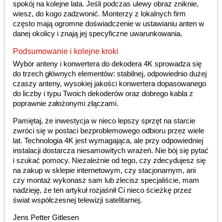
spokój na kolejne lata. Jeśli podczas ulewy obraz zniknie,
wiesz, do kogo zadzwonić. Monterzy z lokalnych firm
często mają ogromne doświadczenie w ustawianiu anten w
danej okolicy i znają jej specyficzne uwarunkowania.
Podsumowanie i kolejne kroki
Wybór anteny i konwertera do dekodera 4K sprowadza się
do trzech głównych elementów: stabilnej, odpowiednio dużej
czaszy anteny, wysokiej jakości konwertera dopasowanego
do liczby i typu Twoich dekoderów oraz dobrego kabla z
poprawnie założonymi złączami.
Pamiętaj, że inwestycja w nieco lepszy sprzęt na starcie
zwróci się w postaci bezproblemowego odbioru przez wiele
lat. Technologia 4K jest wymagająca, ale przy odpowiedniej
instalacji dostarcza niesamowitych wrażeń. Nie bój się pytać
i szukać pomocy. Niezależnie od tego, czy zdecydujesz się
na zakup w sklepie internetowym, czy stacjonarnym, ani
czy montaż wykonasz sam lub zlecisz specjaliście, mam
nadzieję, że ten artykuł rozjaśnił Ci nieco ścieżkę przez
świat współczesnej telewizji satelitarnej.
Jens Petter Gitlesen