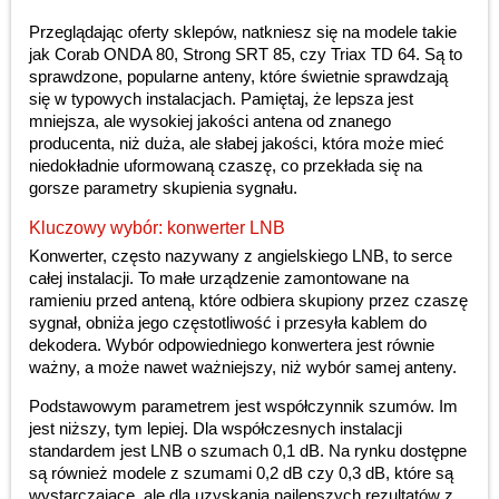
Przeglądając oferty sklepów, natkniesz się na modele takie
jak Corab ONDA 80, Strong SRT 85, czy Triax TD 64. Są to
sprawdzone, popularne anteny, które świetnie sprawdzają
się w typowych instalacjach. Pamiętaj, że lepsza jest
mniejsza, ale wysokiej jakości antena od znanego
producenta, niż duża, ale słabej jakości, która może mieć
niedokładnie uformowaną czaszę, co przekłada się na
gorsze parametry skupienia sygnału.
Kluczowy wybór: konwerter LNB
Konwerter, często nazywany z angielskiego LNB, to serce
całej instalacji. To małe urządzenie zamontowane na
ramieniu przed anteną, które odbiera skupiony przez czaszę
sygnał, obniża jego częstotliwość i przesyła kablem do
dekodera. Wybór odpowiedniego konwertera jest równie
ważny, a może nawet ważniejszy, niż wybór samej anteny.
Podstawowym parametrem jest współczynnik szumów. Im
jest niższy, tym lepiej. Dla współczesnych instalacji
standardem jest LNB o szumach 0,1 dB. Na rynku dostępne
są również modele z szumami 0,2 dB czy 0,3 dB, które są
wystarczające, ale dla uzyskania najlepszych rezultatów z