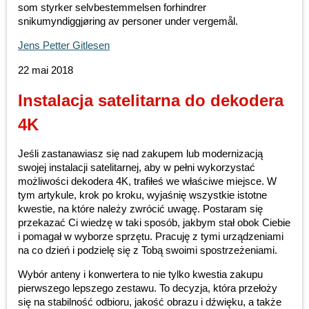
som styrker selvbestemmelsen forhindrer
snikumyndiggjøring av personer under vergemål.
Jens Petter Gitlesen
22 mai 2018
Instalacja satelitarna do dekodera
4K
Jeśli zastanawiasz się nad zakupem lub modernizacją
swojej instalacji satelitarnej, aby w pełni wykorzystać
możliwości dekodera 4K, trafiłeś we właściwe miejsce. W
tym artykule, krok po kroku, wyjaśnię wszystkie istotne
kwestie, na które należy zwrócić uwagę. Postaram się
przekazać Ci wiedzę w taki sposób, jakbym stał obok Ciebie
i pomagał w wyborze sprzętu. Pracuję z tymi urządzeniami
na co dzień i podzielę się z Tobą swoimi spostrzeżeniami.
Wybór anteny i konwertera to nie tylko kwestia zakupu
pierwszego lepszego zestawu. To decyzja, która przełoży
się na stabilność odbioru, jakość obrazu i dźwięku, a także