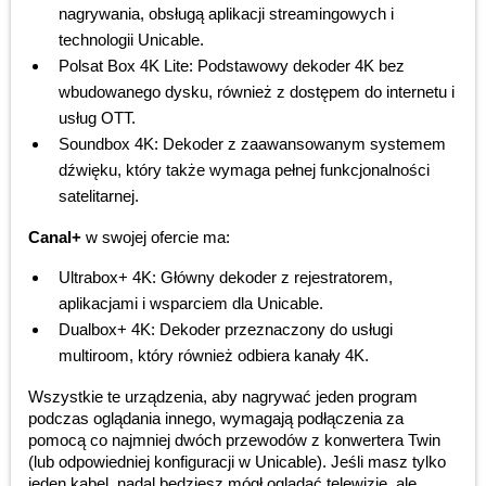
nagrywania, obsługą aplikacji streamingowych i
technologii Unicable.
Polsat Box 4K Lite: Podstawowy dekoder 4K bez
wbudowanego dysku, również z dostępem do internetu i
usług OTT.
Soundbox 4K: Dekoder z zaawansowanym systemem
dźwięku, który także wymaga pełnej funkcjonalności
satelitarnej.
Canal+
w swojej ofercie ma:
Ultrabox+ 4K: Główny dekoder z rejestratorem,
aplikacjami i wsparciem dla Unicable.
Dualbox+ 4K: Dekoder przeznaczony do usługi
multiroom, który również odbiera kanały 4K.
Wszystkie te urządzenia, aby nagrywać jeden program
podczas oglądania innego, wymagają podłączenia za
pomocą co najmniej dwóch przewodów z konwertera Twin
(lub odpowiedniej konfiguracji w Unicable). Jeśli masz tylko
jeden kabel, nadal będziesz mógł oglądać telewizję, ale