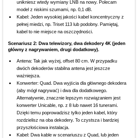
unikniesz wtedy wymiany LNB na nowy. Polecam
model z niskimi szumami, np. 0,1 dB.
Kabel: Jeden wysokiej jakości kabel koncentryczny z
pełnej miedzi, np. Triset 113 lub podobny. Pamiętaj,
kabel to nie miejsce na oszczędności.
Scenariusz 2: Dwa telewizory, dwa dekodery 4K (jeden
główny z nagrywaniem, drugi dodatkowy).
Antena: Tak jak wyżej, offset 80 cm. W przypadku
dwóch dekoderów stabilna antena jest jeszcze
ważniejsza.
Konwerter: Quad. Dwa wyjścia dla głównego dekodera
(aby mógł nagrywać) i dwa dla dodatkowego.
Alternatywnie, znacznie lepszym rozwiązaniem jest
konwerter Unicable, np. z 8 lub nawet 16 tunerami.
Dzięki temu poprowadzisz tylko jeden kabel, który
rozdzielisz na oba dekodery. To czystsza i bardziej
przyszłościowa instalacja.
Kabel: Dwa kable w scenariuszu z Quad, lub jeden