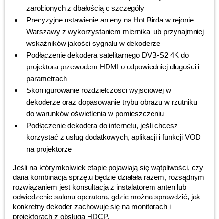
zarobionych z dbałością o szczegóły
Precyzyjne ustawienie anteny na Hot Birda w rejonie
Warszawy z wykorzystaniem miernika lub przynajmniej
wskaźników jakości sygnału w dekoderze
Podłączenie dekodera satelitarnego DVB-S2 4K do
projektora przewodem HDMI o odpowiedniej długości i
parametrach
Skonfigurowanie rozdzielczości wyjściowej w
dekoderze oraz dopasowanie trybu obrazu w rzutniku
do warunków oświetlenia w pomieszczeniu
Podłączenie dekodera do internetu, jeśli chcesz
korzystać z usług dodatkowych, aplikacji i funkcji VOD
na projektorze
Jeśli na którymkolwiek etapie pojawiają się wątpliwości, czy
dana kombinacja sprzętu będzie działała razem, rozsądnym
rozwiązaniem jest konsultacja z instalatorem anten lub
odwiedzenie salonu operatora, gdzie można sprawdzić, jak
konkretny dekoder zachowuje się na monitorach i
projektorach z obsługą HDCP.