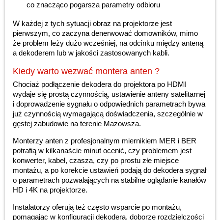
co znacząco pogarsza parametry odbioru
W każdej z tych sytuacji obraz na projektorze jest
pierwszym, co zaczyna denerwować domowników, mimo
że problem leży dużo wcześniej, na odcinku między anteną
a dekoderem lub w jakości zastosowanych kabli.
Kiedy warto wezwać montera anten ?
Chociaż podłączenie dekodera do projektora po HDMI
wydaje się prostą czynnością, ustawienie anteny satelitarnej
i doprowadzenie sygnału o odpowiednich parametrach bywa
już czynnością wymagającą doświadczenia, szczególnie w
gęstej zabudowie na terenie Mazowsza.
Monterzy anten z profesjonalnym miernikiem MER i BER
potrafią w kilkanaście minut ocenić, czy problemem jest
konwerter, kabel, czasza, czy po prostu złe miejsce
montażu, a po korekcie ustawień podają do dekodera sygnał
o parametrach pozwalających na stabilne oglądanie kanałów
HD i 4K na projektorze.
Instalatorzy oferują też często wsparcie po montażu,
pomagając w konfiguracji dekodera, doborze rozdzielczości