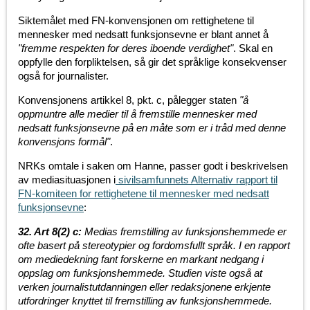
Siktemålet med FN-konvensjonen om rettighetene til
mennesker med nedsatt funksjonsevne er blant annet å
"fremme respekten for deres iboende verdighet"
. Skal en
oppfylle den forpliktelsen, så gir det språklige konsekvenser
også for journalister.
Konvensjonens artikkel 8, pkt. c, pålegger staten
"å
oppmuntre alle medier til å fremstille mennesker med
nedsatt funksjonsevne på en måte som er i tråd med denne
konvensjons formål"
.
NRKs omtale i saken om Hanne, passer godt i beskrivelsen
av mediasituasjonen i
sivilsamfunnets Alternativ rapport til
FN-komiteen for rettighetene til mennesker med nedsatt
funksjonsevne
:
32. Art 8(2) c:
Medias fremstilling av funksjonshemmede er
ofte basert på stereotypier og fordomsfullt språk. I en rapport
om mediedekning fant forskerne en markant nedgang i
oppslag om funksjonshemmede. Studien viste også at
verken journalistutdanningen eller redaksjonene erkjente
utfordringer knyttet til fremstilling av funksjonshemmede.