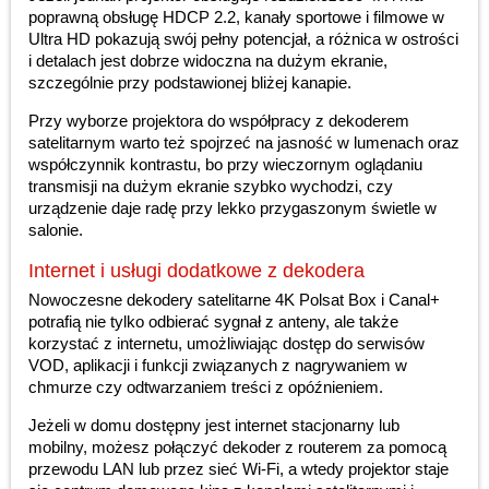
poprawną obsługę HDCP 2.2, kanały sportowe i filmowe w
Ultra HD pokazują swój pełny potencjał, a różnica w ostrości
i detalach jest dobrze widoczna na dużym ekranie,
szczególnie przy podstawionej bliżej kanapie.
Przy wyborze projektora do współpracy z dekoderem
satelitarnym warto też spojrzeć na jasność w lumenach oraz
współczynnik kontrastu, bo przy wieczornym oglądaniu
transmisji na dużym ekranie szybko wychodzi, czy
urządzenie daje radę przy lekko przygaszonym świetle w
salonie.
Internet i usługi dodatkowe z dekodera
Nowoczesne dekodery satelitarne 4K Polsat Box i Canal+
potrafią nie tylko odbierać sygnał z anteny, ale także
korzystać z internetu, umożliwiając dostęp do serwisów
VOD, aplikacji i funkcji związanych z nagrywaniem w
chmurze czy odtwarzaniem treści z opóźnieniem.
Jeżeli w domu dostępny jest internet stacjonarny lub
mobilny, możesz połączyć dekoder z routerem za pomocą
przewodu LAN lub przez sieć Wi-Fi, a wtedy projektor staje