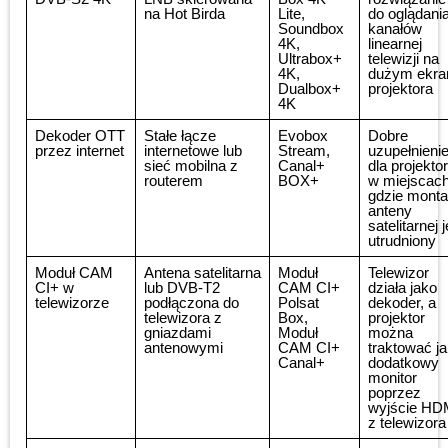
na Hot Birda
Lite,
do oglądani
Soundbox
kanałów
4K,
linearnej
Ultrabox+
telewizji na
4K,
dużym ekra
Dualbox+
projektora
4K
Dekoder OTT
Stałe łącze
Evobox
Dobre
przez internet
internetowe lub
Stream,
uzupełnieni
sieć mobilna z
Canal+
dla projekto
routerem
BOX+
w miejscach
gdzie mont
anteny
satelitarnej j
utrudniony
Moduł CAM
Antena satelitarna
Moduł
Telewizor
CI+ w
lub DVB-T2
CAM CI+
działa jako
telewizorze
podłączona do
Polsat
dekoder, a
telewizora z
Box,
projektor
gniazdami
Moduł
można
antenowymi
CAM CI+
traktować j
Canal+
dodatkowy
monitor
poprzez
wyjście HD
z telewizora