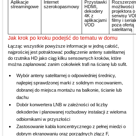
Aplikacje
Internet
Przystawki
Rozszerzen
streamingowe
szerokopasmowy
HDMI,
możliwości
dekodery
projektora o
4K z
serwisy VO
aplikacjami
filmy i serial
VOD
poza ofertą
satelitarną
Jak krok po kroku podejść do tematu w domu
Łącząc wszystkie powyższe informacje w jedną całość,
najprościej jest potraktować podłączenie anteny satelitarnej
do rzutnika HD jako ciąg kilku sensownych kroków, które
można zaplanować zanim cokolwiek trafi na ścianę lub sufit.
Wybór anteny satelitarnej o odpowiedniej średnicy,
najlepiej sprawdzonej marki z solidnym mocowaniem,
dobranej do miejsca montażu na balkonie, ścianie lub
dachu
Dobór konwertera LNB w zależności od liczby
dekoderów i planowanej rozbudowy instalacji z wieloma
odbiornikami w przyszłości
Zastosowanie kabla koncentrycznego z pełnej miedzi o
dobrym ekranowaniu oraz porządnych złącz F,