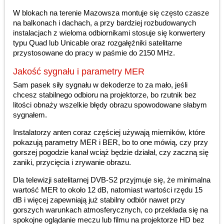
W blokach na terenie Mazowsza montuje się często czasze
na balkonach i dachach, a przy bardziej rozbudowanych
instalacjach z wieloma odbiornikami stosuje się konwertery
typu Quad lub Unicable oraz rozgałęźniki satelitarne
przystosowane do pracy w paśmie do 2150 MHz.
Jakość sygnału i parametry MER
Sam pasek siły sygnału w dekoderze to za mało, jeśli
chcesz stabilnego odbioru na projektorze, bo rzutnik bez
litości obnaży wszelkie błędy obrazu spowodowane słabym
sygnałem.
Instalatorzy anten coraz częściej używają mierników, które
pokazują parametry MER i BER, bo to one mówią, czy przy
gorszej pogodzie kanał wciąż będzie działał, czy zaczną się
zaniki, przycięcia i zrywanie obrazu.
Dla telewizji satelitarnej DVB-S2 przyjmuje się, że minimalna
wartość MER to około 12 dB, natomiast wartości rzędu 15
dB i więcej zapewniają już stabilny odbiór nawet przy
gorszych warunkach atmosferycznych, co przekłada się na
spokojne oglądanie meczu lub filmu na projektorze HD bez