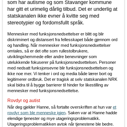
som har autisme og som Stavanger kommune
har gitt et urimelig dårlig tilbud. Det er underlig at
statskanalen ikke evner å kvitte seg med
stereotypier og fordomsfullt språk.
Mennesker med funksjonsnedsettelser er blitt og blir
diskriminert og distansert fra fellesskapet både gjennom ord
og handling. Når mennesker med funksjonsnedsettelser
omtales, så er det ofte som rullestolbrukere,
utviklingshemmede eller andre benevninger som
utelukkende fokuserer på funksjonsnedsettelsen. Personer
med nedsatt funksjonsevne blir funksjonsnedsettelsen og
ikke noe mer. Vi tenker i ord og media både lærer bort og
legitimerer ordbruk. Det er tragisk at selv statskanalen NRK
skal bidra til å bygge barrierer til hinder for likestilling av
mennesker med funksjonsnedsettelse.
Rovdyr og autist
Når deg gjelder Hanne, så fortalte overskriften at hun var
et
rovdyr som ble menneske igjen
. Saken var at Hanne hadde
elendige tjenester og mye utageringsproblematikk.
Utageringsproblematikken avtok når tjenestene ble bedre.