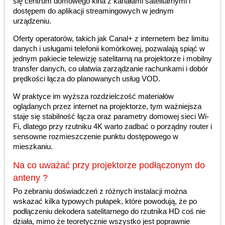
się centrum domowego kina z kanałami satelitarnymi i
dostępem do aplikacji streamingowych w jednym
urządzeniu.
Oferty operatorów, takich jak Canal+ z internetem bez limitu
danych i usługami telefonii komórkowej, pozwalają spiąć w
jednym pakiecie telewizję satelitarną na projektorze i mobilny
transfer danych, co ułatwia zarządzanie rachunkami i dobór
prędkości łącza do planowanych usług VOD.
W praktyce im wyższa rozdzielczość materiałów
oglądanych przez internet na projektorze, tym ważniejsza
staje się stabilność łącza oraz parametry domowej sieci Wi-
Fi, dlatego przy rzutniku 4K warto zadbać o porządny router i
sensowne rozmieszczenie punktu dostępowego w
mieszkaniu.
Na co uważać przy projektorze podłączonym do
anteny ?
Po zebraniu doświadczeń z różnych instalacji można
wskazać kilka typowych pułapek, które powodują, że po
podłączeniu dekodera satelitarnego do rzutnika HD coś nie
działa, mimo że teoretycznie wszystko jest poprawnie