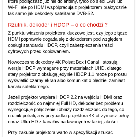
które podłączasz już nie do anteny, tylko do sieci LAN lub
Wi-Fi, ale po HDMI współpracują z projektorem praktycznie
tak samo jak dekodery satelitarne DVB-S2.
Rzutnik, dekoder i HDCP – o co chodzi ?
Z punktu widzenia projektora kluczowe jest, czy jego złącze
HDMI poprawnie dogada się z dekoderem pod względem
obsługi standardu HDCP, czyli zabezpieczenia treści
cyfrowych przed kopiowaniem.
Nowoczesne dekodery 4K Polsat Box i Canal+ stosują
wersje HDCP wymagane przy materiałach UHD, dlatego
stary projektor z obsługą jedynie HDCP 1.1 może po prostu
wyświetlić czarny ekran albo komunikat o błędzie, zamiast
kanału satelitarnego.
Jeżeli projektor wspiera HDCP 2.2 na wejściu HDMI oraz
rozdzielczość co najmniej Full HD, dekoder bez problemu
wynegocjuje połączenie i obniży rozdzielczość do tego, co
rzutnik potrafi, a w przypadku projektora 4K otrzymasz pełny
obraz Ultra HD z kanałów nadawanych w takiej jakości.
Przy zakupie projektora warto w specyfikacji szukać