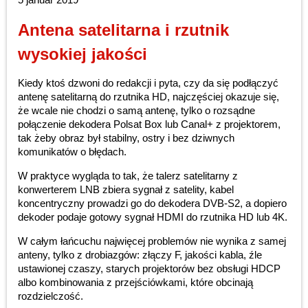
Antena satelitarna i rzutnik
wysokiej jakości
Kiedy ktoś dzwoni do redakcji i pyta, czy da się podłączyć
antenę satelitarną do rzutnika HD, najczęściej okazuje się,
że wcale nie chodzi o samą antenę, tylko o rozsądne
połączenie dekodera Polsat Box lub Canal+ z projektorem,
tak żeby obraz był stabilny, ostry i bez dziwnych
komunikatów o błędach.
W praktyce wygląda to tak, że talerz satelitarny z
konwerterem LNB zbiera sygnał z satelity, kabel
koncentryczny prowadzi go do dekodera DVB-S2, a dopiero
dekoder podaje gotowy sygnał HDMI do rzutnika HD lub 4K.
W całym łańcuchu najwięcej problemów nie wynika z samej
anteny, tylko z drobiazgów: złączy F, jakości kabla, źle
ustawionej czaszy, starych projektorów bez obsługi HDCP
albo kombinowania z przejściówkami, które obcinają
rozdzielczość.