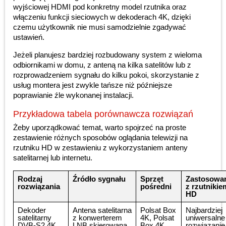
wyjściowej HDMI pod konkretny model rzutnika oraz
włączeniu funkcji sieciowych w dekoderach 4K, dzięki
czemu użytkownik nie musi samodzielnie zgadywać
ustawień.
Jeżeli planujesz bardziej rozbudowany system z wieloma
odbiornikami w domu, z anteną na kilka satelitów lub z
rozprowadzeniem sygnału do kilku pokoi, skorzystanie z
usług montera jest zwykle tańsze niż późniejsze
poprawianie źle wykonanej instalacji.
Przykładowa tabela porównawcza rozwiązań
Żeby uporządkować temat, warto spojrzeć na proste
zestawienie różnych sposobów oglądania telewizji na
rzutniku HD w zestawieniu z wykorzystaniem anteny
satelitarnej lub internetu.
Rodzaj
Źródło sygnału
Sprzęt
Zastosowa
rozwiązania
pośredni
z rzutnikie
HD
Dekoder
Antena satelitarna
Polsat Box
Najbardziej
satelitarny
z konwerterem
4K, Polsat
uniwersalne
DVB-S2 4K
LNB skierowana
Box 4K
rozwiązanie