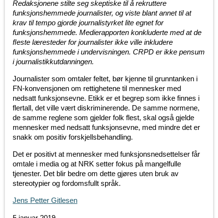
Redaksjonene stilte seg skeptiske til å rekruttere
funksjonshemmede journalister, og viste blant annet til at
krav til tempo gjorde journalistyrket lite egnet for
funksjonshemmede. Medierapporten konkluderte med at de
ﬂeste læresteder for journalister ikke ville inkludere
funksjonshemmede i undervisningen. CRPD er ikke pensum
i journalistikkutdanningen.
Journalister som omtaler feltet, bør kjenne til grunntanken i
FN-konvensjonen om rettighetene til mennesker med
nedsatt funksjonsevne. Etikk er et begrep som ikke finnes i
flertall, det ville vært diskriminerende. De samme normene,
de samme reglene som gjelder folk flest, skal også gjelde
mennesker med nedsatt funksjonsevne, med mindre det er
snakk om positiv forskjellsbehandling.
Det er positivt at mennesker med funksjonsnedsettelser får
omtale i media og at NRK setter fokus på mangelfulle
tjenester. Det blir bedre om dette gjøres uten bruk av
stereotypier og fordomsfullt språk.
Jens Petter Gitlesen
5 januar 2019