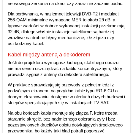
nerwowego zerkania na okno, czy zaraz nie zacznie padać.
Dla porównania, w naziemnej telewizji DVB-T2 i modulacji
256-QAM minimalne wymagane MER to około 29 dB, a
typowe wartości w dobrze wykonanej instalacji przekraczają
32 dB, dlatego właśnie instalacje satelitarne są bardziej
wrażliwe na drobne błędy mechaniczne, złe złącza czy
uszkodzony kabel.
Kabel między anteną a dekoderem
Jeśli do projektora wymagasz ładnego, stabilnego obrazu,
nie ma sensu oszczędzać na kablu koncentrycznym, który
prowadzi sygnał z anteny do dekodera satelitarnego.
W praktyce sprawdzają się przewody z pełnej miedzi z
podwójnym ekranem, na przykład kable typu RG-6 CU o
dobrym ekranowaniu, dostępne w ofertach dużych hurtowni i
sklepów specjalizujących się w instalacjach TV-SAT.
Na obu końcach kabla montuje się złącza F, które trzeba
starannie skręcić, bez nadmiernego obierania żyły i bez
pozostawionych drucików oplotu dotykających środkowego
przewodnika, bo każdy taki błąd potrafi pogorszyć