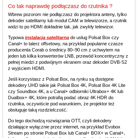
Co tak naprawdę podłączasz do rzutnika ?
Wbrew pozorom nie podłączasz do projektora anteny, tylko
dekoder satelitarny lub moduł CAM w telewizorze, a rzutnik
widzi to po HDMI dokładnie tak, jak zwykły telewizor.
Typowa
instalacja satelitarna
do usług Polsat Box czy
Canal+ to talerz offsetowy, na przykład popularne czasze
producenta Corab o średnicy 80–90 cm z uchwytem na
jeden lub kilka konwerterów LNB, przewód koncentryczny z
pełnej miedzi z podwójnym ekranem oraz dekoder DVB-S2
z wyjściem HDMI.
Jeśli korzystasz z Polsat Box, na rynku są dostępne
dekodery UHD takie jak Polsat Box 4K, Polsat Box 4K Lite
czy Soundbox 4K, a u Canal+ odbiorniki Ultrabox+ 4K lub
Dualbox+ 4K, które potrafią podać obraz 4K HDR do
rzutnika, oczywiście pod warunkiem, że projektor też
obsługuje taką rozdzielczość.
Do tego dochodzą rozwiązania OTT, czyli dekodery
działające wyłącznie przez internet, na przykład Evobox
Stream po stronie Polsat Box lub Canal+ BOX+ w Canal+,