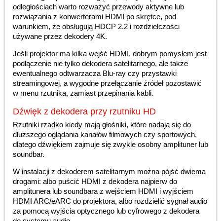
odległościach warto rozważyć przewody aktywne lub
rozwiązania z konwerterami HDMI po skrętce, pod
warunkiem, że obsługują HDCP 2.2 i rozdzielczości
używane przez dekodery 4K.
Jeśli projektor ma kilka wejść HDMI, dobrym pomysłem jest
podłączenie nie tylko dekodera satelitarnego, ale także
ewentualnego odtwarzacza Blu-ray czy przystawki
streamingowej, a wygodne przełączanie źródeł pozostawić
w menu rzutnika, zamiast przepinania kabli.
Dźwięk z dekodera przy rzutniku HD
Rzutniki rzadko kiedy mają głośniki, które nadają się do
dłuższego oglądania kanałów filmowych czy sportowych,
dlatego dźwiękiem zajmuje się zwykle osobny amplituner lub
soundbar.
W instalacji z dekoderem satelitarnym można pójść dwiema
drogami: albo puścić HDMI z dekodera najpierw do
amplitunera lub soundbara z wejściem HDMI i wyjściem
HDMI ARC/eARC do projektora, albo rozdzielić sygnał audio
za pomocą wyjścia optycznego lub cyfrowego z dekodera
do systemu audio.