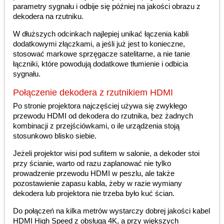
parametry sygnału i odbije się później na jakości obrazu z
dekodera na rzutniku.
W dłuższych odcinkach najlepiej unikać łączenia kabli
dodatkowymi złączkami, a jeśli już jest to konieczne,
stosować markowe sprzęgacze satelitarne, a nie tanie
łączniki, które powodują dodatkowe tłumienie i odbicia
sygnału.
Połączenie dekodera z rzutnikiem HDMI
Po stronie projektora najczęściej używa się zwykłego
przewodu HDMI od dekodera do rzutnika, bez żadnych
kombinacji z przejściówkami, o ile urządzenia stoją
stosunkowo blisko siebie.
Jeżeli projektor wisi pod sufitem w salonie, a dekoder stoi
przy ścianie, warto od razu zaplanować nie tylko
prowadzenie przewodu HDMI w peszlu, ale także
pozostawienie zapasu kabla, żeby w razie wymiany
dekodera lub projektora nie trzeba było kuć ścian.
Do połączeń na kilka metrów wystarczy dobrej jakości kabel
HDMI High Speed z obsługą 4K, a przy większych