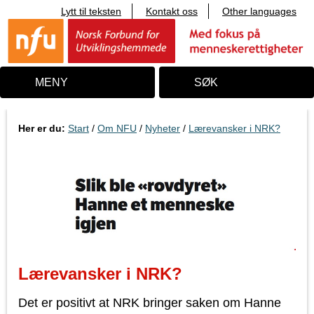
Lytt til teksten
Kontakt oss
Other languages
T
i
l
i
n
n
MENY
SØK
h
o
l
d
Her er du:
Start
/
Om NFU
/
Nyheter
/
Lærevansker i NRK?
Lærevansker i NRK?
Det er positivt at NRK bringer saken om Hanne