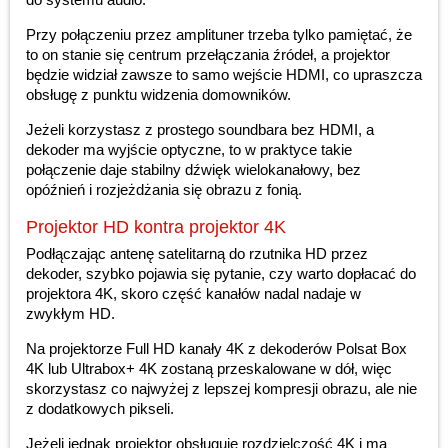
Przy połączeniu przez amplituner trzeba tylko pamiętać, że
to on stanie się centrum przełączania źródeł, a projektor
będzie widział zawsze to samo wejście HDMI, co upraszcza
obsługę z punktu widzenia domowników.
Jeżeli korzystasz z prostego soundbara bez HDMI, a
dekoder ma wyjście optyczne, to w praktyce takie
połączenie daje stabilny dźwięk wielokanałowy, bez
opóźnień i rozjeżdżania się obrazu z fonią.
Projektor HD kontra projektor 4K
Podłączając antenę satelitarną do rzutnika HD przez
dekoder, szybko pojawia się pytanie, czy warto dopłacać do
projektora 4K, skoro część kanałów nadal nadaje w
zwykłym HD.
Na projektorze Full HD kanały 4K z dekoderów Polsat Box
4K lub Ultrabox+ 4K zostaną przeskalowane w dół, więc
skorzystasz co najwyżej z lepszej kompresji obrazu, ale nie
z dodatkowych pikseli.
Jeżeli jednak projektor obsługuje rozdzielczość 4K i ma