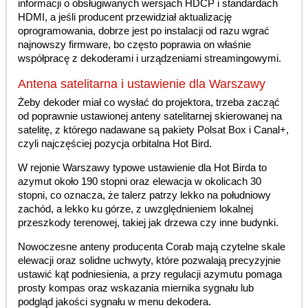
informacji o obsługiwanych wersjach HDCP i standardach
HDMI, a jeśli producent przewidział aktualizację
oprogramowania, dobrze jest po instalacji od razu wgrać
najnowszy firmware, bo często poprawia on właśnie
współpracę z dekoderami i urządzeniami streamingowymi.
Antena satelitarna i ustawienie dla Warszawy
Żeby dekoder miał co wysłać do projektora, trzeba zacząć
od poprawnie ustawionej anteny satelitarnej skierowanej na
satelitę, z którego nadawane są pakiety Polsat Box i Canal+,
czyli najczęściej pozycja orbitalna Hot Bird.
W rejonie Warszawy typowe ustawienie dla Hot Birda to
azymut około 190 stopni oraz elewacja w okolicach 30
stopni, co oznacza, że talerz patrzy lekko na południowy
zachód, a lekko ku górze, z uwzględnieniem lokalnej
przeszkody terenowej, takiej jak drzewa czy inne budynki.
Nowoczesne anteny producenta Corab mają czytelne skale
elewacji oraz solidne uchwyty, które pozwalają precyzyjnie
ustawić kąt podniesienia, a przy regulacji azymutu pomaga
prosty kompas oraz wskazania miernika sygnału lub
podgląd jakości sygnału w menu dekodera.