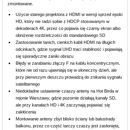
zmontowane.
Użycie starego projektora z HDMI w wersji sprzed epoki
HD, który nie radzi sobie z HDCP stosowanym w
dekoderach 4K, przez co pojawia się czarny ekran albo
obniżenie rozdzielczości do standardowego SD
Zastosowanie tanich, cienkich kabli HDMI na długich
odcinkach, gdzie sygnał UHD traci stabilność i pojawiają
się sporadyczne zaniki obrazu
Błędy w zarabianiu złączy F na kablu koncentrycznym,
które nie od razu ujawniają się w słoneczny dzień, ale
przy pierwszym deszczu prowadzą do znikania sygnału
satelitarnego
Niedokładne ustawienie czaszy anteny na Hot Birda w
rejonie Warszawy, gdzie pozornie działają kanały SD,
ale przy kanałach HD i 4K zaczynają pojawiać się
zakłócenia
Montowanie anteny zbyt blisko ściany lub balustrady
balkonu, przez co część tarczy czaszy jest zasłonięta,