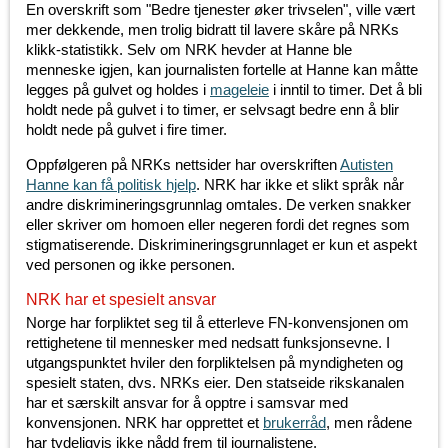
En overskrift som "Bedre tjenester øker trivselen", ville vært
mer dekkende, men trolig bidratt til lavere skåre på NRKs
klikk-statistikk. Selv om NRK hevder at Hanne ble
menneske igjen, kan journalisten fortelle at Hanne kan måtte
legges på gulvet og holdes i
mageleie
i inntil to timer. Det å bli
holdt nede på gulvet i to timer, er selvsagt bedre enn å blir
holdt nede på gulvet i fire timer.
Oppfølgeren på NRKs nettsider har overskriften
Autisten
Hanne kan få politisk hjelp
. NRK har ikke et slikt språk når
andre diskrimineringsgrunnlag omtales. De verken snakker
eller skriver om homoen eller negeren fordi det regnes som
stigmatiserende. Diskrimineringsgrunnlaget er kun et aspekt
ved personen og ikke personen.
NRK har et spesielt ansvar
Norge har forpliktet seg til å etterleve FN-konvensjonen om
rettighetene til mennesker med nedsatt funksjonsevne. I
utgangspunktet hviler den forpliktelsen på myndigheten og
spesielt staten, dvs. NRKs eier. Den statseide rikskanalen
har et særskilt ansvar for å opptre i samsvar med
konvensjonen. NRK har opprettet et
brukerråd
, men rådene
har tydeligvis ikke nådd frem til journalistene.