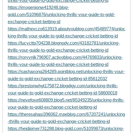
thrills-your-guide-to-gold-exchange-cricket-betting-id
https://imogenionw419248.blog-
gold.com/51096876/unlocking-thrills-your-guide-to-gold-
exchange-cricket-betting-id
https://mathexczo613919.aboutyoublog.com/45489774/unloc
king-thrills-your-guide-to-gold-exchange-cricket-betting-id
https://lucycttp704238.blognody.com/43182781/unlocking-
thrills-your-guide-to-gold-exchange-cricket-betting-id
https://roryvnlk796907.activoblog.com/44769833/unlocking-
thrills-your-guide-to-gold-exchange-cricket-betting-id
https://sashaxonq264289.pointblog.net/unlocking-thrills-your-
guide-to-gold-exchange-cricket-betting-id-85612032
https://prestonwhgt175872.blogdigy.com/unlocking-thrills-
your-guide-to-gold-exchange-cricket-betting-id-58600018
https://nevefoxe608809.blog5.net/85349235/unlocking-thrills-
your-guide-to-gold-exchange-cricket-betting-id
https://theresahasi396062.mpeblog.com/67207241/unlocking
-thrills-your-guide-to-gold-exchange-cricket-betting-id
https://heidipmer731288.blog-gold.com/51099873/unlocking-