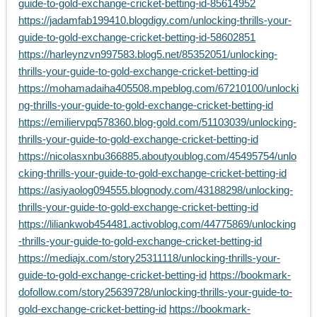
guide-to-gold-exchange-cricket-betting-id-85614952
https://jadamfab199410.blogdigy.com/unlocking-thrills-your-
guide-to-gold-exchange-cricket-betting-id-58602851
https://harleynzvn997583.blog5.net/85352051/unlocking-
thrills-your-guide-to-gold-exchange-cricket-betting-id
https://mohamadaiha405508.mpeblog.com/67210100/unlocki
ng-thrills-your-guide-to-gold-exchange-cricket-betting-id
https://emiliervpq578360.blog-gold.com/51103039/unlocking-
thrills-your-guide-to-gold-exchange-cricket-betting-id
https://nicolasxnbu366885.aboutyoublog.com/45495754/unlo
cking-thrills-your-guide-to-gold-exchange-cricket-betting-id
https://asiyaolog094555.blognody.com/43188298/unlocking-
thrills-your-guide-to-gold-exchange-cricket-betting-id
https://liliankwob454481.activoblog.com/44775869/unlocking
-thrills-your-guide-to-gold-exchange-cricket-betting-id
https://mediajx.com/story25311118/unlocking-thrills-your-
guide-to-gold-exchange-cricket-betting-id
https://bookmark-
dofollow.com/story25639728/unlocking-thrills-your-guide-to-
gold-exchange-cricket-betting-id
https://bookmark-