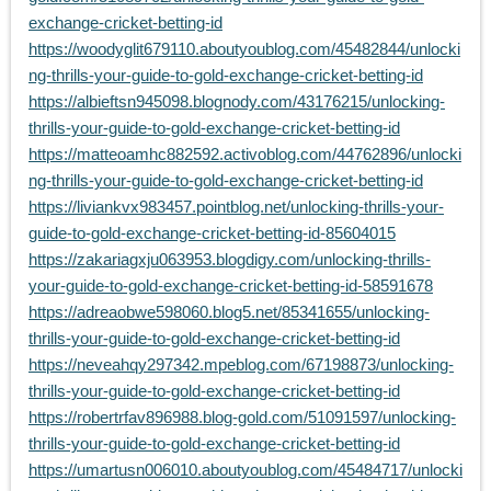
exchange-cricket-betting-id
https://woodyglit679110.aboutyoublog.com/45482844/unlocki
ng-thrills-your-guide-to-gold-exchange-cricket-betting-id
https://albieftsn945098.blognody.com/43176215/unlocking-
thrills-your-guide-to-gold-exchange-cricket-betting-id
https://matteoamhc882592.activoblog.com/44762896/unlocki
ng-thrills-your-guide-to-gold-exchange-cricket-betting-id
https://liviankvx983457.pointblog.net/unlocking-thrills-your-
guide-to-gold-exchange-cricket-betting-id-85604015
https://zakariagxju063953.blogdigy.com/unlocking-thrills-
your-guide-to-gold-exchange-cricket-betting-id-58591678
https://adreaobwe598060.blog5.net/85341655/unlocking-
thrills-your-guide-to-gold-exchange-cricket-betting-id
https://neveahqy297342.mpeblog.com/67198873/unlocking-
thrills-your-guide-to-gold-exchange-cricket-betting-id
https://robertrfav896988.blog-gold.com/51091597/unlocking-
thrills-your-guide-to-gold-exchange-cricket-betting-id
https://umartusn006010.aboutyoublog.com/45484717/unlocki