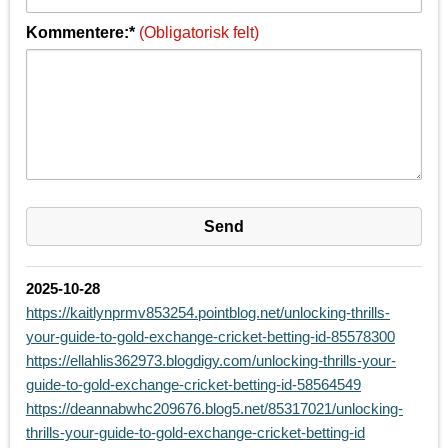
Kommentere:*
(Obligatorisk felt)
2025-10-28
https://kaitlynprmv853254.pointblog.net/unlocking-thrills-
your-guide-to-gold-exchange-cricket-betting-id-85578300
https://ellahlis362973.blogdigy.com/unlocking-thrills-your-
guide-to-gold-exchange-cricket-betting-id-58564549
https://deannabwhc209676.blog5.net/85317021/unlocking-
thrills-your-guide-to-gold-exchange-cricket-betting-id