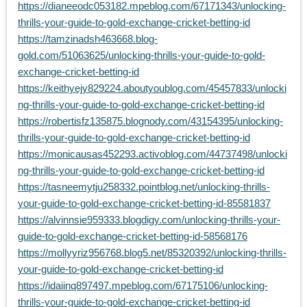
https://dianeeodc053182.mpeblog.com/67171343/unlocking-
thrills-your-guide-to-gold-exchange-cricket-betting-id
https://tamzinadsh463668.blog-
gold.com/51063625/unlocking-thrills-your-guide-to-gold-
exchange-cricket-betting-id
https://keithyejy829224.aboutyoublog.com/45457833/unlocki
ng-thrills-your-guide-to-gold-exchange-cricket-betting-id
https://robertisfz135875.blognody.com/43154395/unlocking-
thrills-your-guide-to-gold-exchange-cricket-betting-id
https://monicausas452293.activoblog.com/44737498/unlocki
ng-thrills-your-guide-to-gold-exchange-cricket-betting-id
https://tasneemytju258332.pointblog.net/unlocking-thrills-
your-guide-to-gold-exchange-cricket-betting-id-85581837
https://alvinnsie959333.blogdigy.com/unlocking-thrills-your-
guide-to-gold-exchange-cricket-betting-id-58568176
https://mollyyriz956768.blog5.net/85320392/unlocking-thrills-
your-guide-to-gold-exchange-cricket-betting-id
https://idaiinq897497.mpeblog.com/67175106/unlocking-
thrills-your-guide-to-gold-exchange-cricket-betting-id