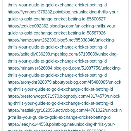
thrills-your-guide-to-gold-exchange-cricket-betting-id
https://flynnodsr376282.pointblog.net/unlocking-thrills-your-
guide-to-gold-exchange-cricket-betting-id-85600527
https://tedklcg092362.blogdigy.com/unlocking-thrills-your-
guide-to-gold-exchange-cricket-betting-id-58587926
https://hamzanwrr262300.blog5.net/85338346/unlocking-
thrills-your-guide-to-gold-exchange-cricket-betting-id
https://aoifejdjy036299.mpeblog.com/67195089/unlocking-
thrills-your-guide-to-gold-exchange-cricket-betting-id
https://minaavsr626094.blog-gold.com/51087756/unlocking-
thrills-your-guide-to-gold-exchange-cricket-betting-id
https://aronydnr328979.aboutyoublog.com/45480985/unlocki
ng-thrills-your-guide-to-gold-exchange-cricket-betting-id
https://prestonwcgc671970.blognody.com/43174579/unlocki
ng-thrills-your-guide-to-gold-exchange-cricket-betting-id
https://mattiekygr162096.activoblog.com/44761022/unlockin
g-thrills-your-guide-to-gold-exchange-cricket-betting-id
https://leacjhk144558.pointblog.net/unlocking-thrills-your-