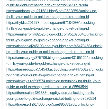
guide-to-gold-exchange-cricket-betting-id-58576984
https://andrewzyqu271581.blog5.net/85328592/unlocking-
thrills-your-guide-to-gold-exchange-cricket-betting-id
https://lilyklss201678.mpeblog.com/67184099/unlocking-
thrills-your-guide-to-gold-exchange-cricket-betting-id
https://emilierrpm482525.blog-gold.com/51076840/unlocking-
thrills-your-guide-to-gold-exchange-cricket-betting-id
https://tiannabiaj245103.aboutyoublog.com/45470458/unlocki
ng-thrills-your-guide-to-gold-exchange-cricket-betting-id
https://ammarytgy875706.blognody.com/43165122/unlocking
-thrills-your-guide-to-gold-exchange-cricket-betting-id
https://haseebqwua554543.activoblog.com/44750177/unlocki
ng-thrills-your-guide-to-gold-exchange-cricket-betting-id
https://deweysira696574.pointblog.net/unlocking-thrills-your-
guide-to-gold-exchange-cricket-betting-id-85593544
https://theresaihpr391389.blogdigy.com/unlocking-thrills-
your-guide-to-gold-exchange-cricket-betting-id-58580514
https://fraserzuhi614906.blog5.net/85331708/unlocking-