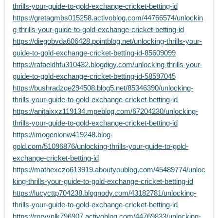
thrills-your-guide-to-gold-exchange-cricket-betting-id
https://gretagmbs015258.activoblog.com/44766574/unlockin
g-thrills-your-guide-to-gold-exchange-cricket-betting-id
https://diegobvda606428.pointblog.net/unlocking-thrills-your-
guide-to-gold-exchange-cricket-betting-id-85609099
https://rafaeldhfu310432.blogdigy.com/unlocking-thrills-your-
guide-to-gold-exchange-cricket-betting-id-58597045
https://bushradzqe294508.blog5.net/85346390/unlocking-
thrills-your-guide-to-gold-exchange-cricket-betting-id
https://anitaixxz119134.mpeblog.com/67204230/unlocking-
thrills-your-guide-to-gold-exchange-cricket-betting-id
https://imogenionw419248.blog-
gold.com/51096876/unlocking-thrills-your-guide-to-gold-
exchange-cricket-betting-id
https://mathexczo613919.aboutyoublog.com/45489774/unloc
king-thrills-your-guide-to-gold-exchange-cricket-betting-id
https://lucycttp704238.blognody.com/43182781/unlocking-
thrills-your-guide-to-gold-exchange-cricket-betting-id
https://roryvnlk796907.activoblog.com/44769833/unlocking-