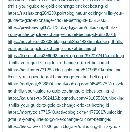
thrills-your-guide-to-gold-exchange-cricket-betting-id
https://sashaxonq264289.pointblog.net/unlocking-thrills-your-
guide-to-gold-exchange-cricket-betting-id-85612032
https://prestonwhgt175872.blogdigy.com/unlocking-thrills-
your-guide-to-gold-exchange-cricket-betting-id-58600018
https://nevefoxe608809.blog5.net/85349235/unlocking-thrills-
your-guide-to-gold-exchange-cricket-betting-id
https://theresahasi396062.mpeblog.com/67207241/unlocking
-thrills-your-guide-to-gold-exchange-cricket-betting-id
https://heidipmer731288.blog-gold.com/51099873/unlocking-
thrills-your-guide-to-gold-exchange-cricket-betting-id
https://mollyeqiy636874.aboutyoublog.com/45492753/unlocki
ng-thrills-your-guide-to-gold-exchange-cricket-betting-id
https://kallumsyux502416.blognody.com/43185531/unlocking
-thrills-your-guide-to-gold-exchange-cricket-betting-id
https://montyzqls771540.activoblog.com/44772817/unlockin
g-thrills-your-guide-to-gold-exchange-cricket-betting-id
https://tesscrwv747096.pointblog.net/unlocking-thrills-your-