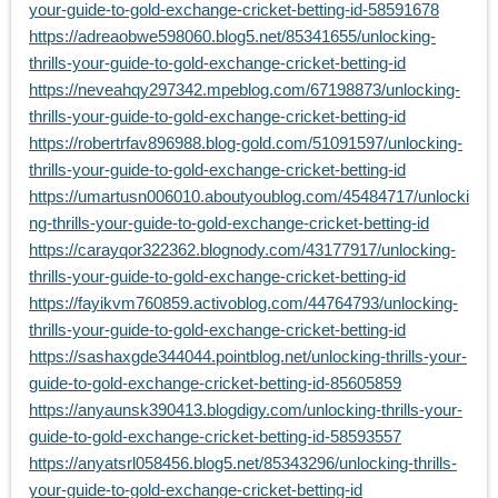
your-guide-to-gold-exchange-cricket-betting-id-58591678
https://adreaobwe598060.blog5.net/85341655/unlocking-
thrills-your-guide-to-gold-exchange-cricket-betting-id
https://neveahqy297342.mpeblog.com/67198873/unlocking-
thrills-your-guide-to-gold-exchange-cricket-betting-id
https://robertrfav896988.blog-gold.com/51091597/unlocking-
thrills-your-guide-to-gold-exchange-cricket-betting-id
https://umartusn006010.aboutyoublog.com/45484717/unlocki
ng-thrills-your-guide-to-gold-exchange-cricket-betting-id
https://carayqor322362.blognody.com/43177917/unlocking-
thrills-your-guide-to-gold-exchange-cricket-betting-id
https://fayikvm760859.activoblog.com/44764793/unlocking-
thrills-your-guide-to-gold-exchange-cricket-betting-id
https://sashaxgde344044.pointblog.net/unlocking-thrills-your-
guide-to-gold-exchange-cricket-betting-id-85605859
https://anyaunsk390413.blogdigy.com/unlocking-thrills-your-
guide-to-gold-exchange-cricket-betting-id-58593557
https://anyatsrl058456.blog5.net/85343296/unlocking-thrills-
your-guide-to-gold-exchange-cricket-betting-id