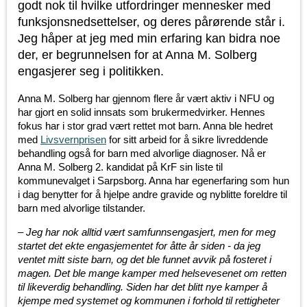
godt nok til hvilke utfordringer mennesker med
funksjonsnedsettelser, og deres pårørende står i.
Jeg håper at jeg med min erfaring kan bidra noe
der, er begrunnelsen for at Anna M. Solberg
engasjerer seg i politikken.
Anna M. Solberg har gjennom flere år vært aktiv i NFU og
har gjort en solid innsats som brukermedvirker. Hennes
fokus har i stor grad vært rettet mot barn. Anna ble hedret
med
Livsvernprisen
for sitt arbeid for å sikre livreddende
behandling også for barn med alvorlige diagnoser. Nå er
Anna M. Solberg 2. kandidat på KrF sin liste til
kommunevalget i Sarpsborg. Anna har egenerfaring som hun
i dag benytter for å hjelpe andre gravide og nyblitte foreldre til
barn med alvorlige tilstander.
– Jeg har nok alltid vært samfunnsengasjert, men for meg
startet det ekte engasjementet for åtte år siden - da jeg
ventet mitt siste barn, og det ble funnet avvik på fosteret i
magen. Det ble mange kamper med helsevesenet om retten
til likeverdig behandling. Siden har det blitt nye kamper å
kjempe med systemet og kommunen i forhold til rettigheter