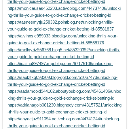
thrills-your-guide-to-gold-exchange-cricket-betting-id
https://monicausas452293.activoblog.com/44737498/unlocki
ng-thrills-your-guide-to-gold-exchange-cricket-betting-id
https://tasneemytju258332.pointblog.net/unlocking-thrills-
your-guide-to-gold-exchange-cricket-betting-id-85581837
https://alvinnsie959333.blogdigy.com/unlocking-thrills-your-
guide-to-gold-exchange-cricket-betting-id-58568176
https://mollyyriz956768.blog5.net/85320392/unlocking-thrills-
your-guide-to-gold-exchange-cricket-betting-id
https://idaiinq897497.mpeblog.com/67175106/unlocking-
thrills-your-guide-to-gold-exchange-cricket-betting-id
https://saulzfkq093209.blog-gold.com/51067473/unlocking-
thrills-your-guide-to-gold-exchange-cricket-betting-id
https://aadamcoxl944102.aboutyoublog.com/45461496/unloc
king-thrills-your-guide-to-gold-exchange-cricket-betting-id
https://adrianagolb081230.blognody.com/43157521/unlocking
-thrills-your-guide-to-gold-exchange-cricket-betting-id
https://anyacjuz911094.activoblog.com/44741244/unlocking-
thrills-your-guide-to-gold-exchange-cricket-betting-id