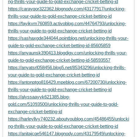
ng-thrills-your-guide-to-gold-exchange-cricket-betting-id
https://carayqor322362.blognody.com/43177917/unlocking-
thrills-your-guide-to-gold-exchange-cricket-betting-id
https://fayikvm760859.activoblog.com/44764793/unlocking-
thrills-your-guide-to-gold-exchange-cricket-betting-id
https://sashaxgde344044.pointblog.net/unlocking-thrills-your-
guide-to-gold-exchange-cricket-betting-id-85605859
https://anyaunsk390413.blogdigy.com/unlocking-thrills-your-
guide-to-gold-exchange-cricket-betting-id-58593557
https://anyatsrl058456.blog5.net/85343296/unlocking-thrills-
your-guide-to-gold-exchange-cricket-betting-id
https://antonptgo816429.mpeblog.com/67200730/unlocking-
thrills-your-guide-to-gold-exchange-cricket-betting-id
https://alyssaayyk621385.blog-
gold.com/51093500/unlocking-thrills-your-guide-to-gold-
exchange-cricket-betting-id
https://harleyllvy740232.aboutyoublog.com/45486455/unlocki
ng-thrills-your-guide-to-gold-exchange-cricket-betting-id
https://anitajcqe546147.blognody.com/43179549/unlocking-