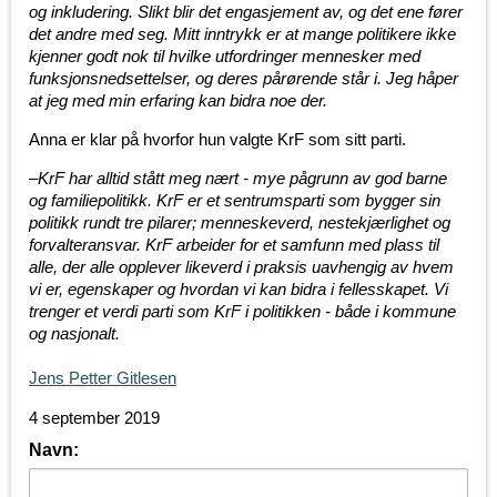
og inkludering. Slikt blir det engasjement av, og det ene fører
det andre med seg. Mitt inntrykk er at mange politikere ikke
kjenner godt nok til hvilke utfordringer mennesker med
funksjonsnedsettelser, og deres pårørende står i. Jeg håper
at jeg med min erfaring kan bidra noe der.
Anna er klar på hvorfor hun valgte KrF som sitt parti.
–KrF har alltid stått meg nært - mye pågrunn av god barne
og familiepolitikk. KrF er et sentrumsparti som bygger sin
politikk rundt tre pilarer; menneskeverd, nestekjærlighet og
forvalteransvar. KrF arbeider for et samfunn med plass til
alle, der alle opplever likeverd i praksis uavhengig av hvem
vi er, egenskaper og hvordan vi kan bidra i fellesskapet. Vi
trenger et verdi parti som KrF i politikken - både i kommune
og nasjonalt.
Jens Petter Gitlesen
4 september 2019
Navn: