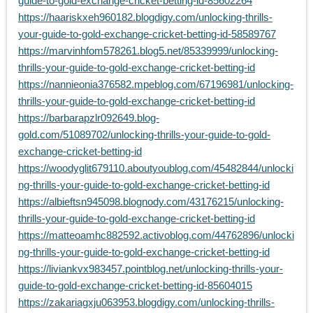
guide-to-gold-exchange-cricket-betting-id-85602264
https://haariskxeh960182.blogdigy.com/unlocking-thrills-
your-guide-to-gold-exchange-cricket-betting-id-58589767
https://marvinhfom578261.blog5.net/85339999/unlocking-
thrills-your-guide-to-gold-exchange-cricket-betting-id
https://nannieonia376582.mpeblog.com/67196981/unlocking-
thrills-your-guide-to-gold-exchange-cricket-betting-id
https://barbarapzlr092649.blog-
gold.com/51089702/unlocking-thrills-your-guide-to-gold-
exchange-cricket-betting-id
https://woodyglit679110.aboutyoublog.com/45482844/unlocki
ng-thrills-your-guide-to-gold-exchange-cricket-betting-id
https://albieftsn945098.blognody.com/43176215/unlocking-
thrills-your-guide-to-gold-exchange-cricket-betting-id
https://matteoamhc882592.activoblog.com/44762896/unlocki
ng-thrills-your-guide-to-gold-exchange-cricket-betting-id
https://liviankvx983457.pointblog.net/unlocking-thrills-your-
guide-to-gold-exchange-cricket-betting-id-85604015
https://zakariagxju063953.blogdigy.com/unlocking-thrills-