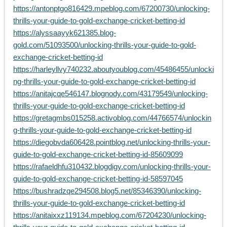
https://antonptgo816429.mpeblog.com/67200730/unlocking-
thrills-your-guide-to-gold-exchange-cricket-betting-id
https://alyssaayyk621385.blog-
gold.com/51093500/unlocking-thrills-your-guide-to-gold-
exchange-cricket-betting-id
https://harleyllvy740232.aboutyoublog.com/45486455/unlocki
ng-thrills-your-guide-to-gold-exchange-cricket-betting-id
https://anitajcqe546147.blognody.com/43179549/unlocking-
thrills-your-guide-to-gold-exchange-cricket-betting-id
https://gretagmbs015258.activoblog.com/44766574/unlockin
g-thrills-your-guide-to-gold-exchange-cricket-betting-id
https://diegobvda606428.pointblog.net/unlocking-thrills-your-
guide-to-gold-exchange-cricket-betting-id-85609099
https://rafaeldhfu310432.blogdigy.com/unlocking-thrills-your-
guide-to-gold-exchange-cricket-betting-id-58597045
https://bushradzqe294508.blog5.net/85346390/unlocking-
thrills-your-guide-to-gold-exchange-cricket-betting-id
https://anitaixxz119134.mpeblog.com/67204230/unlocking-