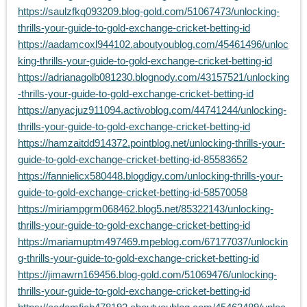
https://saulzfkq093209.blog-gold.com/51067473/unlocking-
thrills-your-guide-to-gold-exchange-cricket-betting-id
https://aadamcoxl944102.aboutyoublog.com/45461496/unloc
king-thrills-your-guide-to-gold-exchange-cricket-betting-id
https://adrianagolb081230.blognody.com/43157521/unlocking
-thrills-your-guide-to-gold-exchange-cricket-betting-id
https://anyacjuz911094.activoblog.com/44741244/unlocking-
thrills-your-guide-to-gold-exchange-cricket-betting-id
https://hamzaitdd914372.pointblog.net/unlocking-thrills-your-
guide-to-gold-exchange-cricket-betting-id-85583652
https://fannielicx580448.blogdigy.com/unlocking-thrills-your-
guide-to-gold-exchange-cricket-betting-id-58570058
https://miriampgrm068462.blog5.net/85322143/unlocking-
thrills-your-guide-to-gold-exchange-cricket-betting-id
https://mariamuptm497469.mpeblog.com/67177037/unlockin
g-thrills-your-guide-to-gold-exchange-cricket-betting-id
https://jimawrn169456.blog-gold.com/51069476/unlocking-
thrills-your-guide-to-gold-exchange-cricket-betting-id