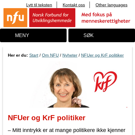
Lytt til teksten
Kontakt oss
Other languages
T
i
l
i
n
n
MENY
SØK
h
o
l
d
Her er du:
Start
/
Om NFU
/
Nyheter
/
NFUer og KrF politiker
NFUer og KrF politiker
– Mitt inntrykk er at mange politikere ikke kjenner