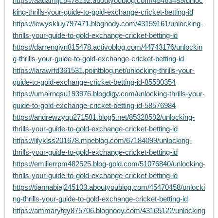
https://aadamfjcb478192.aboutyoublog.com/45463489/unloc
king-thrills-your-guide-to-gold-exchange-cricket-betting-id
https://lewyskluy797471.blognody.com/43159161/unlocking-
thrills-your-guide-to-gold-exchange-cricket-betting-id
https://darrenqjyn815478.activoblog.com/44743176/unlockin
g-thrills-your-guide-to-gold-exchange-cricket-betting-id
https://larawrfd361531.pointblog.net/unlocking-thrills-your-
guide-to-gold-exchange-cricket-betting-id-85590354
https://umairnqsu193976.blogdigy.com/unlocking-thrills-your-
guide-to-gold-exchange-cricket-betting-id-58576984
https://andrewzyqu271581.blog5.net/85328592/unlocking-
thrills-your-guide-to-gold-exchange-cricket-betting-id
https://lilyklss201678.mpeblog.com/67184099/unlocking-
thrills-your-guide-to-gold-exchange-cricket-betting-id
https://emilierrpm482525.blog-gold.com/51076840/unlocking-
thrills-your-guide-to-gold-exchange-cricket-betting-id
https://tiannabiaj245103.aboutyoublog.com/45470458/unlocki
ng-thrills-your-guide-to-gold-exchange-cricket-betting-id
https://ammarytgy875706.blognody.com/43165122/unlocking