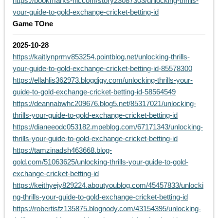
https://bookmarks-hit.com/story23087303/unlocking-thrills-
your-guide-to-gold-exchange-cricket-betting-id
Game TOne
2025-10-28
https://kaitlynprmv853254.pointblog.net/unlocking-thrills-
your-guide-to-gold-exchange-cricket-betting-id-85578300
https://ellahlis362973.blogdigy.com/unlocking-thrills-your-
guide-to-gold-exchange-cricket-betting-id-58564549
https://deannabwhc209676.blog5.net/85317021/unlocking-
thrills-your-guide-to-gold-exchange-cricket-betting-id
https://dianeeodc053182.mpeblog.com/67171343/unlocking-
thrills-your-guide-to-gold-exchange-cricket-betting-id
https://tamzinadsh463668.blog-
gold.com/51063625/unlocking-thrills-your-guide-to-gold-
exchange-cricket-betting-id
https://keithyejy829224.aboutyoublog.com/45457833/unlocki
ng-thrills-your-guide-to-gold-exchange-cricket-betting-id
https://robertisfz135875.blognody.com/43154395/unlocking-