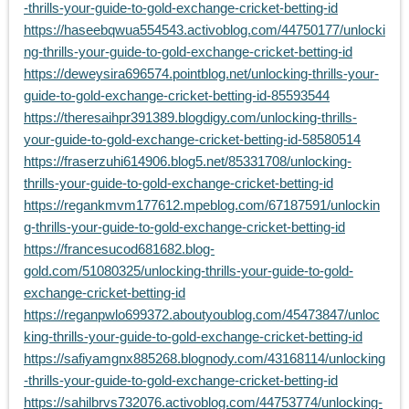
-thrills-your-guide-to-gold-exchange-cricket-betting-id
https://haseebqwua554543.activoblog.com/44750177/unlocki
ng-thrills-your-guide-to-gold-exchange-cricket-betting-id
https://deweysira696574.pointblog.net/unlocking-thrills-your-
guide-to-gold-exchange-cricket-betting-id-85593544
https://theresaihpr391389.blogdigy.com/unlocking-thrills-
your-guide-to-gold-exchange-cricket-betting-id-58580514
https://fraserzuhi614906.blog5.net/85331708/unlocking-
thrills-your-guide-to-gold-exchange-cricket-betting-id
https://regankmvm177612.mpeblog.com/67187591/unlockin
g-thrills-your-guide-to-gold-exchange-cricket-betting-id
https://francesucod681682.blog-
gold.com/51080325/unlocking-thrills-your-guide-to-gold-
exchange-cricket-betting-id
https://reganpwlo699372.aboutyoublog.com/45473847/unloc
king-thrills-your-guide-to-gold-exchange-cricket-betting-id
https://safiyamgnx885268.blognody.com/43168114/unlocking
-thrills-your-guide-to-gold-exchange-cricket-betting-id
https://sahilbrvs732076.activoblog.com/44753774/unlocking-