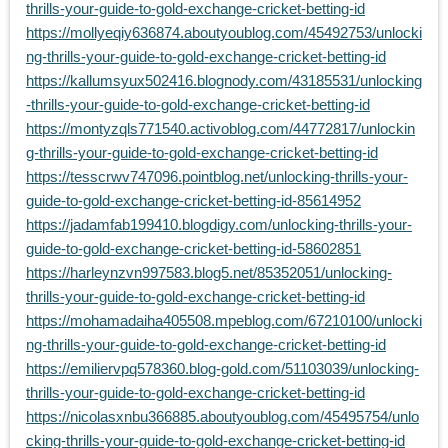
thrills-your-guide-to-gold-exchange-cricket-betting-id
https://mollyeqiy636874.aboutyoublog.com/45492753/unlocki
ng-thrills-your-guide-to-gold-exchange-cricket-betting-id
https://kallumsyux502416.blognody.com/43185531/unlocking
-thrills-your-guide-to-gold-exchange-cricket-betting-id
https://montyzqls771540.activoblog.com/44772817/unlockin
g-thrills-your-guide-to-gold-exchange-cricket-betting-id
https://tesscrwv747096.pointblog.net/unlocking-thrills-your-
guide-to-gold-exchange-cricket-betting-id-85614952
https://jadamfab199410.blogdigy.com/unlocking-thrills-your-
guide-to-gold-exchange-cricket-betting-id-58602851
https://harleynzvn997583.blog5.net/85352051/unlocking-
thrills-your-guide-to-gold-exchange-cricket-betting-id
https://mohamadaiha405508.mpeblog.com/67210100/unlocki
ng-thrills-your-guide-to-gold-exchange-cricket-betting-id
https://emiliervpq578360.blog-gold.com/51103039/unlocking-
thrills-your-guide-to-gold-exchange-cricket-betting-id
https://nicolasxnbu366885.aboutyoublog.com/45495754/unlo
cking-thrills-your-guide-to-gold-exchange-cricket-betting-id