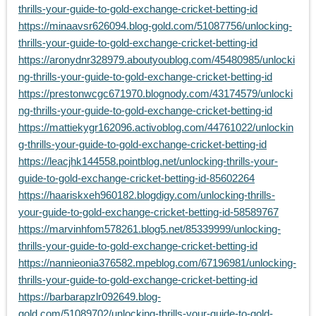
thrills-your-guide-to-gold-exchange-cricket-betting-id
https://minaavsr626094.blog-gold.com/51087756/unlocking-
thrills-your-guide-to-gold-exchange-cricket-betting-id
https://aronydnr328979.aboutyoublog.com/45480985/unlocki
ng-thrills-your-guide-to-gold-exchange-cricket-betting-id
https://prestonwcgc671970.blognody.com/43174579/unlocki
ng-thrills-your-guide-to-gold-exchange-cricket-betting-id
https://mattiekygr162096.activoblog.com/44761022/unlockin
g-thrills-your-guide-to-gold-exchange-cricket-betting-id
https://leacjhk144558.pointblog.net/unlocking-thrills-your-
guide-to-gold-exchange-cricket-betting-id-85602264
https://haariskxeh960182.blogdigy.com/unlocking-thrills-
your-guide-to-gold-exchange-cricket-betting-id-58589767
https://marvinhfom578261.blog5.net/85339999/unlocking-
thrills-your-guide-to-gold-exchange-cricket-betting-id
https://nannieonia376582.mpeblog.com/67196981/unlocking-
thrills-your-guide-to-gold-exchange-cricket-betting-id
https://barbarapzlr092649.blog-
gold.com/51089702/unlocking-thrills-your-guide-to-gold-