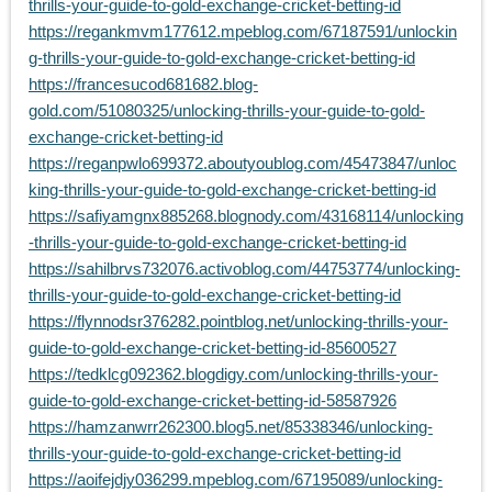
thrills-your-guide-to-gold-exchange-cricket-betting-id
https://regankmvm177612.mpeblog.com/67187591/unlockin
g-thrills-your-guide-to-gold-exchange-cricket-betting-id
https://francesucod681682.blog-
gold.com/51080325/unlocking-thrills-your-guide-to-gold-
exchange-cricket-betting-id
https://reganpwlo699372.aboutyoublog.com/45473847/unloc
king-thrills-your-guide-to-gold-exchange-cricket-betting-id
https://safiyamgnx885268.blognody.com/43168114/unlocking
-thrills-your-guide-to-gold-exchange-cricket-betting-id
https://sahilbrvs732076.activoblog.com/44753774/unlocking-
thrills-your-guide-to-gold-exchange-cricket-betting-id
https://flynnodsr376282.pointblog.net/unlocking-thrills-your-
guide-to-gold-exchange-cricket-betting-id-85600527
https://tedklcg092362.blogdigy.com/unlocking-thrills-your-
guide-to-gold-exchange-cricket-betting-id-58587926
https://hamzanwrr262300.blog5.net/85338346/unlocking-
thrills-your-guide-to-gold-exchange-cricket-betting-id
https://aoifejdjy036299.mpeblog.com/67195089/unlocking-