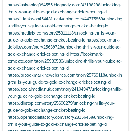
https://asiyaolog094555.blognody.com/43188298/unlocking-
thrills-your-guide-to-gold-exchange-cricket-betting-id
https://liliankwob454481.activoblog.com/44775869/unlocking
-thrills-your-guide-to-gold-exchange-cricket-betting-id
https://mediajx.com/story25311118/unlocking-thrills-your-
guide-to-gold-exchange-cricket-betting-id
https://bookmark-
dofollow.com/story25639728/unlocking-thrills-your-guide-to-
gold-exchange-cricket-betting-id
https://bookmark-
template.com/story25933530/unlocking-thrills-your-guide-to-
gold-exchange-cricket-betting-id
https://prbookmarkingwebsites.com/story25769118/unlockin
g-thrills-your-guide-to-gold-exchange-cricket-betting-id
https://socialmediainuk.com/story24104947/unlocking-thrills-
your-guide-to-gold-exchange-cricket-betting-id
https://dirstop.com/story25690279/unlocking-thrills-your-
guide-to-gold-exchange-cricket-betting-id
https://opensocialfactory.com/story23156458/unlocking-
thrills-your-guide-to-gold-exchange-cricket-betting-id