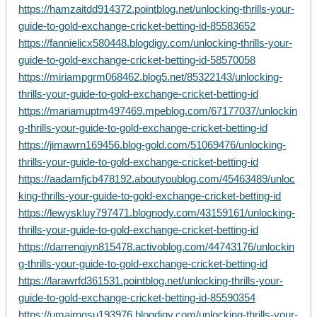
https://hamzaitdd914372.pointblog.net/unlocking-thrills-your-
guide-to-gold-exchange-cricket-betting-id-85583652
https://fannielicx580448.blogdigy.com/unlocking-thrills-your-
guide-to-gold-exchange-cricket-betting-id-58570058
https://miriampgrm068462.blog5.net/85322143/unlocking-
thrills-your-guide-to-gold-exchange-cricket-betting-id
https://mariamuptm497469.mpeblog.com/67177037/unlockin
g-thrills-your-guide-to-gold-exchange-cricket-betting-id
https://jimawrn169456.blog-gold.com/51069476/unlocking-
thrills-your-guide-to-gold-exchange-cricket-betting-id
https://aadamfjcb478192.aboutyoublog.com/45463489/unloc
king-thrills-your-guide-to-gold-exchange-cricket-betting-id
https://lewyskluy797471.blognody.com/43159161/unlocking-
thrills-your-guide-to-gold-exchange-cricket-betting-id
https://darrenqjyn815478.activoblog.com/44743176/unlockin
g-thrills-your-guide-to-gold-exchange-cricket-betting-id
https://larawrfd361531.pointblog.net/unlocking-thrills-your-
guide-to-gold-exchange-cricket-betting-id-85590354
https://umairnqsu193976.blogdigy.com/unlocking-thrills-your-