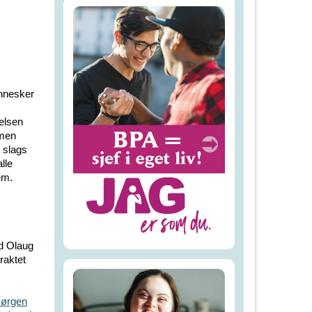
ennesker
elsen
 men
n slags
lle
em.
ed Olaug
raktet
Jørgen