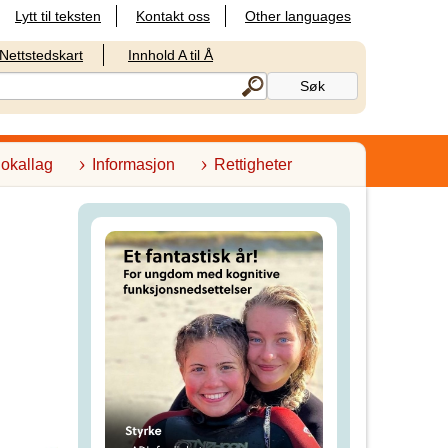
Lytt til teksten
Kontakt oss
Other languages
Nettstedskart
Innhold A til Å
lokallag
Informasjon
Rettigheter