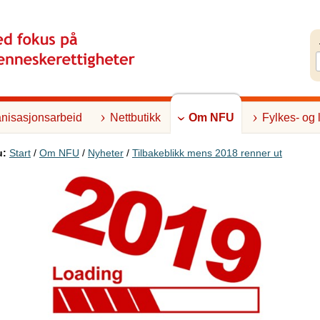
nisasjonsarbeid
Nettbutikk
Om NFU
Fylkes- og 
u:
Start
/
Om NFU
/
Nyheter
/
Tilbakeblikk mens 2018 renner ut