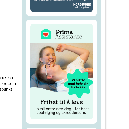
ennesker
ekretær i
lspunkt