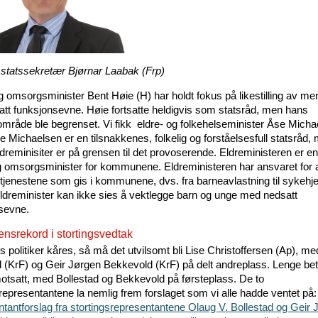
e statssekretær Bjørnar Laabak (Frp)
g omsorgsminister Bent Høie (H) har holdt fokus på likestilling av m
tt funksjonsevne. Høie fortsatte heldigvis som statsråd, men hans
mråde ble begrenset. Vi fikk eldre- og folkehelseminister Åse Micha
e Michaelsen er en tilsnakkenes, folkelig og forståelsesfull statsråd,
eldreminisiter er på grensen til det provoserende. Eldreministeren er e
g omsorgsminister for kommunene. Eldreministeren har ansvaret for a
jenestene som gis i kommunene, dvs. fra barneavlastning til sykehj
 eldreminister kan ikke sies å vektlegge barn og unge med nedsatt
sevne.
nsrekord i stortingsvedtak
s politiker kåres, så må det utvilsomt bli Lise Christoffersen (Ap), m
d (KrF) og Geir Jørgen Bekkevold (KrF) på delt andreplass. Lenge bet
motsatt, med Bollestad og Bekkevold på førsteplass. De to
srepresentantene la nemlig frem forslaget som vi alle hadde ventet på:
tantforslag fra stortingsrepresentantene Olaug V. Bollestad og Geir 