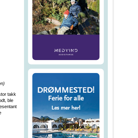
en)
tor takk
dt, ble
resentant
e