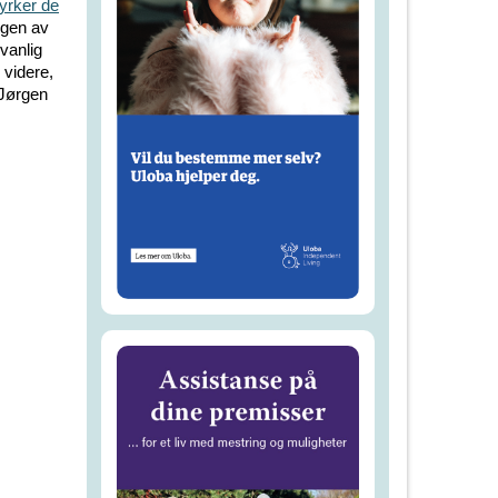
yrker de
ngen av
uvanlig
 videre,
 Jørgen