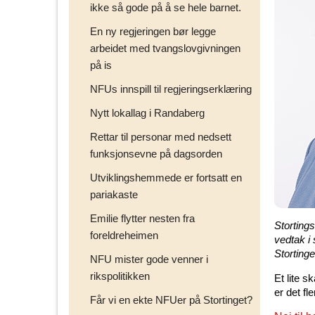
ikke så gode på å se hele barnet.
En ny regjeringen bør legge
arbeidet med tvangslovgivningen
på is
NFUs innspill til regjeringserklæring
Nytt lokallag i Randaberg
Rettar til personar med nedsett
funksjonsevne på dagsorden
Utviklingshemmede er fortsatt en
pariakaste
Emilie flytter nesten fra
Storting
foreldreheimen
vedtak i
Stortinge
NFU mister gode venner i
rikspolitikken
Et lite s
er det fl
Får vi en ekte NFUer på Stortinget?