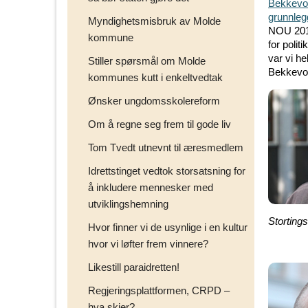
Bekkevol
grunnleg
Myndighetsmisbruk av Molde
NOU 2016:
kommune
for polit
var vi h
Stiller spørsmål om Molde
Bekkevo
kommunes kutt i enkeltvedtak
Ønsker ungdomsskolereform
Om å regne seg frem til gode liv
Tom Tvedt utnevnt til æresmedlem
Idrettstinget vedtok storsatsning for
å inkludere mennesker med
utviklingshemning
Storting
Hvor finner vi de usynlige i en kultur
hvor vi løfter frem vinnere?
Likestill paraidretten!
Regjeringsplattformen, CRPD –
hva skjer?