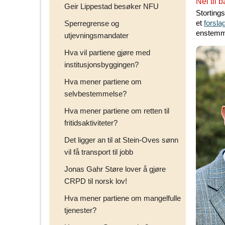
Nei til 
Geir Lippestad besøker NFU
Storting
et
forsl
Sperregrense og
enstemmi
utjevningsmandater
Hva vil partiene gjøre med
institusjonsbyggingen?
Hva mener partiene om
selvbestemmelse?
Hva mener partiene om retten til
fritidsaktiviteter?
Det ligger an til at Stein-Oves sønn
vil få transport til jobb
Jonas Gahr Støre lover å gjøre
CRPD til norsk lov!
Hva mener partiene om mangelfulle
tjenester?