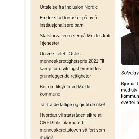
Uttalelse fra Inclusion Nordic
Fredrikstad forsøker på ny å
institusjonalisere barn
Statsforvalteren ser på Moldes kutt
i tjenester
Universitetet i Oslos
menneskerettighetspris 2021:Til
kamp for utviklingshemmedes
Solveig 
grunnleggende rettigheter
Bjørnar L
Ber om tilsyn med Molde
med utvi
kommune
kommunal
overfor h
Tar fra de fattige og gir til de rike!
Hvordan vil statsråden sikre at
CRPD blir inkorporert i
menneskerettsloven så fort som
mulig?