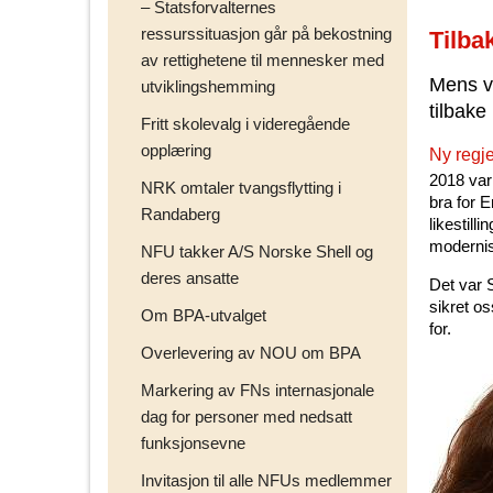
– Statsforvalternes
ressurssituasjon går på bekostning
Tilba
av rettighetene til mennesker med
Mens vi
utviklingshemming
tilbake
Fritt skolevalg i videregående
opplæring
Ny regje
2018 var 
NRK omtaler tvangsflytting i
bra for E
Randaberg
likestil
modernis
NFU takker A/S Norske Shell og
deres ansatte
Det var 
sikret os
Om BPA-utvalget
for.
Overlevering av NOU om BPA
Markering av FNs internasjonale
dag for personer med nedsatt
funksjonsevne
Invitasjon til alle NFUs medlemmer