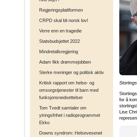
Regjeringsplattformen
CRPD skal bli norsk lov!
Verre enn en tragedie
Statsbudsjettet 2022
Mindretallsregjering
Adam fikk drømmejobben
Sterke meninger og politisk aktiv
Kritisk rapport om helse- og
Storting
omsorgstjenester til barn med
Storting
funksjonsnedsettelser
for å ko
storting
Tom Tvedt samtaler om
Lise Chr
ytringsfrihet i radioprogrammet
represent
Ekko
Downs syndrom: Helsevesenet