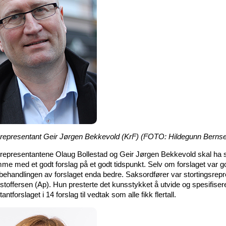
srepresentant Geir Jørgen Bekkevold (KrF) (FOTO: Hildegunn Berns
srepresentantene Olaug Bollestad og Geir Jørgen Bekkevold skal ha s
mme med et godt forslag på et godt tidspunkt. Selv om forslaget var go
sbehandlingen av forslaget enda bedre. Saksordfører var stortingsrep
istoffersen (Ap). Hun presterte det kunsstykket å utvide og spesifiser
antforslaget i 14 forslag til vedtak som alle fikk flertall.