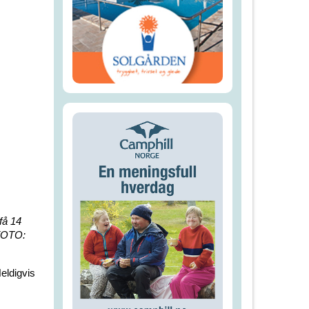
få 14
(FOTO:
Heldigvis