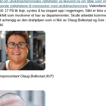
d om utviklingshemmedes rettigheter og likeverd og om tiltak som st
gende rettighetene til mennesker med utviklingshemming
. Videreføri
 17 På lik linje, syntes å ha stoppet opp i regjeringen. Slikt er ikke 
ikkfelt som involverer et hav av departementer. Skulle arbeidet komme
elt avhengig av den drahjelpen som vi fikk av Olaug Bollestad og Geir
ld.
srepresentant Olaug Bollestad (KrF)