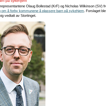
barn på sykehjem
srepresentantene Olaug Bollestad (KrF) og Nicholas Wilkinson (SV) 
ag om å forby kommunene å plassere barn på sykehjem
. Forslaget ble
g vedtatt av Stortinget.