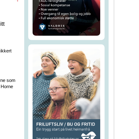
tt
ikkert
orne som
g Horne