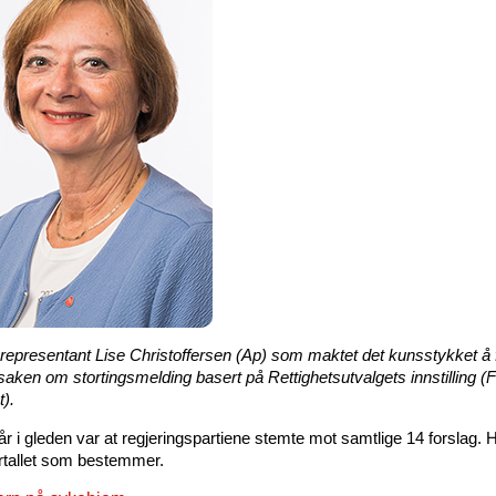
srepresentant Lise Christoffersen (Ap) som maktet det kunsstykket å 
 saken om stortingsmelding basert på Rettighetsutvalgets innstilling 
t).
kår i gleden var at regjeringspartiene stemte mot samtlige 14 forslag. 
ertallet som bestemmer.