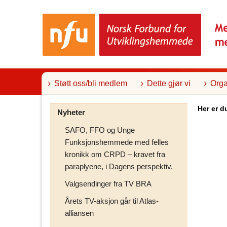
T
i
l
i
n
n
h
o
l
Støtt oss/bli medlem
Dette gjør vi
Orga
d
Her er d
Nyheter
SAFO, FFO og Unge
Funksjonshemmede med felles
kronikk om CRPD – kravet fra
paraplyene, i Dagens perspektiv.
Valgsendinger fra TV BRA
Årets TV-aksjon går til Atlas-
alliansen