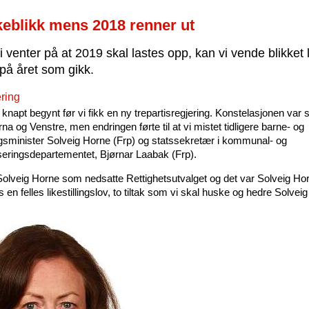
keblikk mens 2018 renner ut
 venter på at 2019 skal lastes opp, kan vi vende blikket li
 på året som gikk.
ring
knapt begynt før vi fikk en ny trepartisregjering. Konstelasjonen var s
rna og Venstre, men endringen førte til at vi mistet tidligere barne- og
lingsminister Solveig Horne (Frp) og statssekretær i kommunal- og
eringsdepartementet, Bjørnar Laabak (Frp).
Solveig Horne som nedsatte Rettighetsutvalget og det var Solveig H
s en felles likestillingslov, to tiltak som vi skal huske og hedre Solvei