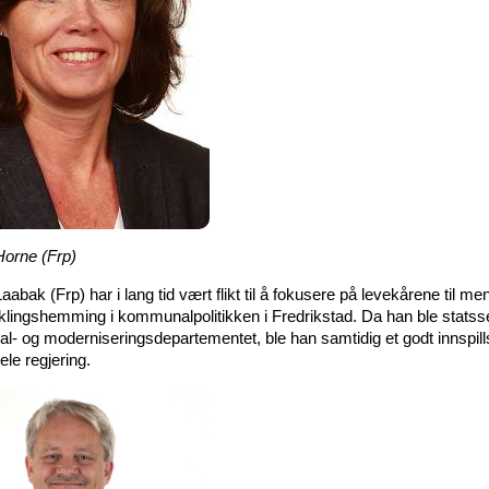
Horne (Frp)
aabak (Frp) har i lang tid vært flikt til å fokusere på levekårene til m
klingshemming i kommunalpolitikken i Fredrikstad. Da han ble statss
- og moderniseringsdepartementet, ble han samtidig et godt innspil
ele regjering.