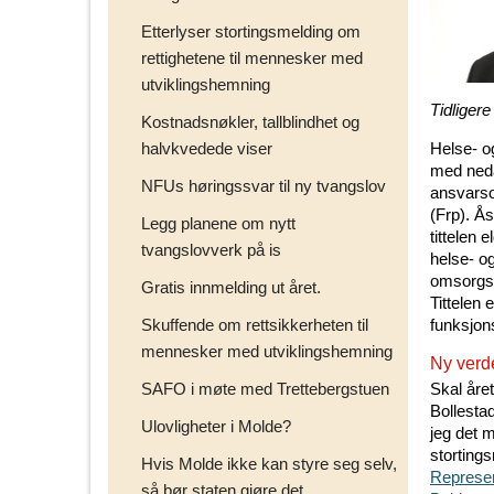
Etterlyser stortingsmelding om
rettighetene til mennesker med
utviklingshemning
Tidliger
Kostnadsnøkler, tallblindhet og
halvkvedede viser
Helse- o
med neda
NFUs høringssvar til ny tvangslov
ansvarso
(Frp). Ås
Legg planene om nytt
tittelen 
tvangslovverk på is
helse- o
omsorgst
Gratis innmelding ut året.
Tittelen
Skuffende om rettsikkerheten til
funksjon
mennesker med utviklingshemning
Ny verde
SAFO i møte med Trettebergstuen
Skal året
Bollesta
Ulovligheter i Molde?
jeg det 
storting
Hvis Molde ikke kan styre seg selv,
Represen
så bør staten gjøre det