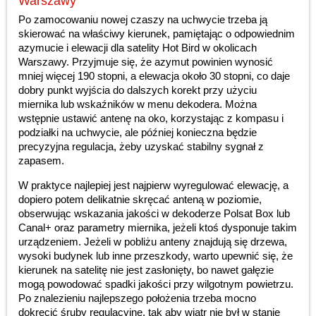
Warszawy
Po zamocowaniu nowej czaszy na uchwycie trzeba ją
skierować na właściwy kierunek, pamiętając o odpowiednim
azymucie i elewacji dla satelity Hot Bird w okolicach
Warszawy. Przyjmuje się, że azymut powinien wynosić
mniej więcej 190 stopni, a elewacja około 30 stopni, co daje
dobry punkt wyjścia do dalszych korekt przy użyciu
miernika lub wskaźników w menu dekodera. Można
wstępnie ustawić antenę na oko, korzystając z kompasu i
podziałki na uchwycie, ale później konieczna będzie
precyzyjna regulacja, żeby uzyskać stabilny sygnał z
zapasem.
W praktyce najlepiej jest najpierw wyregulować elewację, a
dopiero potem delikatnie skręcać anteną w poziomie,
obserwując wskazania jakości w dekoderze Polsat Box lub
Canal+ oraz parametry miernika, jeżeli ktoś dysponuje takim
urządzeniem. Jeżeli w pobliżu anteny znajdują się drzewa,
wysoki budynek lub inne przeszkody, warto upewnić się, że
kierunek na satelitę nie jest zasłonięty, bo nawet gałęzie
mogą powodować spadki jakości przy wilgotnym powietrzu.
Po znalezieniu najlepszego położenia trzeba mocno
dokręcić śruby regulacyjne, tak aby wiatr nie był w stanie