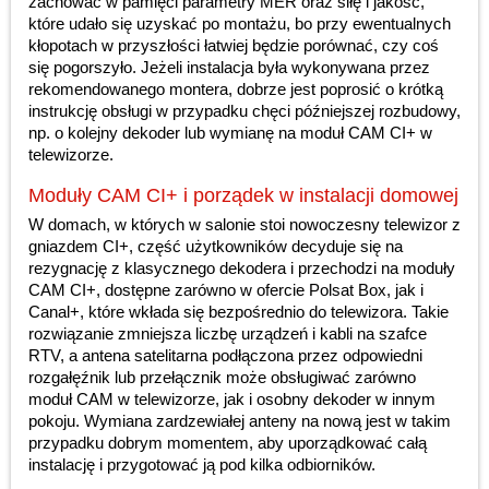
zachować w pamięci parametry MER oraz siłę i jakość,
które udało się uzyskać po montażu, bo przy ewentualnych
kłopotach w przyszłości łatwiej będzie porównać, czy coś
się pogorszyło. Jeżeli instalacja była wykonywana przez
rekomendowanego montera, dobrze jest poprosić o krótką
instrukcję obsługi w przypadku chęci późniejszej rozbudowy,
np. o kolejny dekoder lub wymianę na moduł CAM CI+ w
telewizorze.
Moduły CAM CI+ i porządek w instalacji domowej
W domach, w których w salonie stoi nowoczesny telewizor z
gniazdem CI+, część użytkowników decyduje się na
rezygnację z klasycznego dekodera i przechodzi na moduły
CAM CI+, dostępne zarówno w ofercie Polsat Box, jak i
Canal+, które wkłada się bezpośrednio do telewizora. Takie
rozwiązanie zmniejsza liczbę urządzeń i kabli na szafce
RTV, a antena satelitarna podłączona przez odpowiedni
rozgałęźnik lub przełącznik może obsługiwać zarówno
moduł CAM w telewizorze, jak i osobny dekoder w innym
pokoju. Wymiana zardzewiałej anteny na nową jest w takim
przypadku dobrym momentem, aby uporządkować całą
instalację i przygotować ją pod kilka odbiorników.