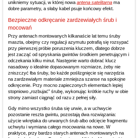
unikniemy sytuacji, w której nowa
antena satelitarna
ma
dobre parametry, a słaby kabel psuje końcowy efekt.
Bezpieczne odkręcanie zardzewiałych śrub i
mocowań
Przy antenach montowanych kilkanaście lat temu śruby
maszta, obejmy czy regulacji azymutu potrafią się rozsypać
przy pierwszej próbie poruszenia kluczem, dlatego dobrze
jest zacząć od spryskania gwintów środkiem penetrującym i
odczekania kilku minut. Następnie warto dobrać klucz
nasadowy o idealnie dopasowanym rozmiarze, żeby nie
zniszczyć łba śruby, bo każde poślizgnięcie się narzędzia
na zardzewiałym materiale zmniejsza szanse na spokojne
odkręcenie. Przy mocno zapieczonych elementach lepiej
stopniowo „rozbujać” śrubę, wykonując krótkie ruchy w obie
strony zamiast ciągnąć od razu z pełnej siły.
Gdy mimo wszystko śruba się urwie, a w uchwycie
pozostanie reszta gwintu, pozostają dwa rozwiązania:
użycie wkrętaka do urwanych śrub albo odcięcie fragmentu
uchwytu i wymiana całego mocowania na nowe. W
praktyce, przy bardzo starych antenach montowanych na