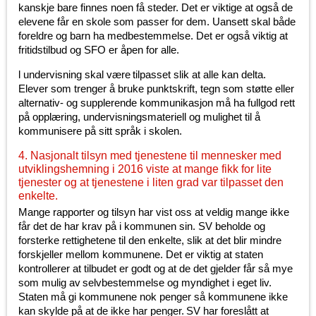
kanskje bare finnes noen få steder. Det er viktige at også de
elevene får en skole som passer for dem. Uansett skal både
foreldre og barn ha medbestemmelse. Det er også viktig at
fritidstilbud og SFO er åpen for alle.
l undervisning skal være tilpasset slik at alle kan delta.
Elever som trenger å bruke punktskrift, tegn som støtte eller
alternativ- og supplerende kommunikasjon må ha fullgod rett
på opplæring, undervisningsmateriell og mulighet til å
kommunisere på sitt språk i skolen.
4. Nasjonalt tilsyn med tjenestene til mennesker med
utviklingshemning i 2016 viste at mange fikk for lite
tjenester og at tjenestene i liten grad var tilpasset den
enkelte.
Mange rapporter og tilsyn har vist oss at veldig mange ikke
får det de har krav på i kommunen sin. SV beholde og
forsterke rettighetene til den enkelte, slik at det blir mindre
forskjeller mellom kommunene. Det er viktig at staten
kontrollerer at tilbudet er godt og at de det gjelder får så mye
som mulig av selvbestemmelse og myndighet i eget liv.
Staten må gi kommunene nok penger så kommunene ikke
kan skylde på at de ikke har penger. SV har foreslått at