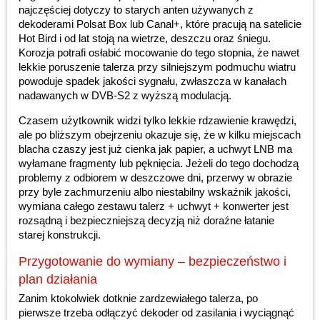
najczęściej dotyczy to starych anten używanych z
dekoderami Polsat Box lub Canal+, które pracują na satelicie
Hot Bird i od lat stoją na wietrze, deszczu oraz śniegu.
Korozja potrafi osłabić mocowanie do tego stopnia, że nawet
lekkie poruszenie talerza przy silniejszym podmuchu wiatru
powoduje spadek jakości sygnału, zwłaszcza w kanałach
nadawanych w DVB-S2 z wyższą modulacją.
Czasem użytkownik widzi tylko lekkie rdzawienie krawędzi,
ale po bliższym obejrzeniu okazuje się, że w kilku miejscach
blacha czaszy jest już cienka jak papier, a uchwyt LNB ma
wyłamane fragmenty lub pęknięcia. Jeżeli do tego dochodzą
problemy z odbiorem w deszczowe dni, przerwy w obrazie
przy byle zachmurzeniu albo niestabilny wskaźnik jakości,
wymiana całego zestawu talerz + uchwyt + konwerter jest
rozsądną i bezpieczniejszą decyzją niż doraźne łatanie
starej konstrukcji.
Przygotowanie do wymiany – bezpieczeństwo i
plan działania
Zanim ktokolwiek dotknie zardzewiałego talerza, po
pierwsze trzeba odłączyć dekoder od zasilania i wyciągnąć