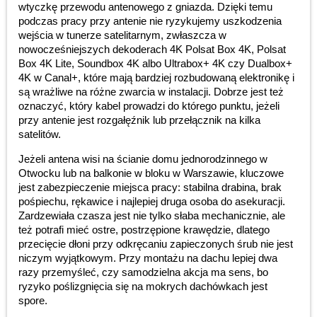
wtyczkę przewodu antenowego z gniazda. Dzięki temu
podczas pracy przy antenie nie ryzykujemy uszkodzenia
wejścia w tunerze satelitarnym, zwłaszcza w
nowocześniejszych dekoderach 4K Polsat Box 4K, Polsat
Box 4K Lite, Soundbox 4K albo Ultrabox+ 4K czy Dualbox+
4K w Canal+, które mają bardziej rozbudowaną elektronikę i
są wrażliwe na różne zwarcia w instalacji. Dobrze jest też
oznaczyć, który kabel prowadzi do którego punktu, jeżeli
przy antenie jest rozgałęźnik lub przełącznik na kilka
satelitów.
Jeżeli antena wisi na ścianie domu jednorodzinnego w
Otwocku lub na balkonie w bloku w Warszawie, kluczowe
jest zabezpieczenie miejsca pracy: stabilna drabina, brak
pośpiechu, rękawice i najlepiej druga osoba do asekuracji.
Zardzewiała czasza jest nie tylko słaba mechanicznie, ale
też potrafi mieć ostre, postrzępione krawędzie, dlatego
przecięcie dłoni przy odkręcaniu zapieczonych śrub nie jest
niczym wyjątkowym. Przy montażu na dachu lepiej dwa
razy przemyśleć, czy samodzielna akcja ma sens, bo
ryzyko poślizgnięcia się na mokrych dachówkach jest
spore.