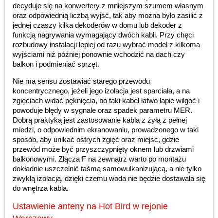
decyduje się na konwertery z mniejszym szumem własnym
oraz odpowiednią liczbą wyjść, tak aby można było zasilić z
jednej czaszy kilka dekoderów w domu lub dekoder z
funkcją nagrywania wymagający dwóch kabli. Przy chęci
rozbudowy instalacji lepiej od razu wybrać model z kilkoma
wyjściami niż później ponownie wchodzić na dach czy
balkon i podmieniać sprzęt.
Nie ma sensu zostawiać starego przewodu
koncentrycznego, jeżeli jego izolacja jest sparciała, a na
zgięciach widać pęknięcia, bo taki kabel łatwo łapie wilgoć i
powoduje błędy w sygnale oraz spadek parametru MER.
Dobrą praktyką jest zastosowanie kabla z żyłą z pełnej
miedzi, o odpowiednim ekranowaniu, prowadzonego w taki
sposób, aby unikać ostrych zgięć oraz miejsc, gdzie
przewód może być przyszczypnięty oknem lub drzwiami
balkonowymi. Złącza F na zewnątrz warto po montażu
dokładnie uszczelnić taśmą samowulkanizującą, a nie tylko
zwykłą izolacją, dzięki czemu woda nie będzie dostawała się
do wnętrza kabla.
Ustawienie anteny na Hot Bird w rejonie