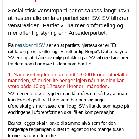
Sosialistisk Venstreparti har et såpass langt navn
at nesten alle omtaler partiet som SV. SV tilhører
venstresiden. Partiet vil ha mer omfordeling og
mer offentlig styring enn Arbeiderpartiet.
På
nettsiden til SV
ser en at partiets hjertesaker er "Et
rettferdig grønt skifte" og "Et rettferdig Norge". Dette betyr at
SV er opptatt både av miljøpolitikk og at SV vil overføre mer
fra dem som har mye til dem som har lite.
1. Når uføretrygden er på rundt 18.000 kroner utbetalt i
måneden, så er det lite penger igjen når husleien kan
være både 10 og 12 tusen i kroner i måneden.
SV mener at uføretrygden man får må være så høy at man
kan leve et godt liv. Uføre som har barn og unge
uføre skal gis mer støtte enn i dag. SV vil at de som tapte på
endringene i uførereformen skal få en kompensasjon.
Barnetillegget skal tilbake til samme nivå som før den
borgerlige regjeringen kuttet i tillegget og tok mange tusen
kroner fra uføre foreldre.