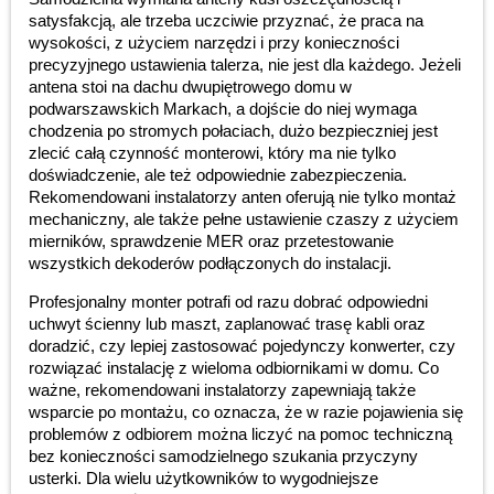
satysfakcją, ale trzeba uczciwie przyznać, że praca na
wysokości, z użyciem narzędzi i przy konieczności
precyzyjnego ustawienia talerza, nie jest dla każdego. Jeżeli
antena stoi na dachu dwupiętrowego domu w
podwarszawskich Markach, a dojście do niej wymaga
chodzenia po stromych połaciach, dużo bezpieczniej jest
zlecić całą czynność monterowi, który ma nie tylko
doświadczenie, ale też odpowiednie zabezpieczenia.
Rekomendowani instalatorzy anten oferują nie tylko montaż
mechaniczny, ale także pełne ustawienie czaszy z użyciem
mierników, sprawdzenie MER oraz przetestowanie
wszystkich dekoderów podłączonych do instalacji.
Profesjonalny monter potrafi od razu dobrać odpowiedni
uchwyt ścienny lub maszt, zaplanować trasę kabli oraz
doradzić, czy lepiej zastosować pojedynczy konwerter, czy
rozwiązać instalację z wieloma odbiornikami w domu. Co
ważne, rekomendowani instalatorzy zapewniają także
wsparcie po montażu, co oznacza, że w razie pojawienia się
problemów z odbiorem można liczyć na pomoc techniczną
bez konieczności samodzielnego szukania przyczyny
usterki. Dla wielu użytkowników to wygodniejsze