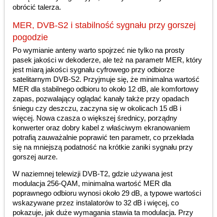
obrócić talerza.
MER, DVB-S2 i stabilność sygnału przy gorszej
pogodzie
Po wymianie anteny warto spojrzeć nie tylko na prosty
pasek jakości w dekoderze, ale też na parametr MER, który
jest miarą jakości sygnału cyfrowego przy odbiorze
satelitarnym DVB-S2. Przyjmuje się, że minimalna wartość
MER dla stabilnego odbioru to około 12 dB, ale komfortowy
zapas, pozwalający oglądać kanały także przy opadach
śniegu czy deszczu, zaczyna się w okolicach 15 dB i
więcej. Nowa czasza o większej średnicy, porządny
konwerter oraz dobry kabel z właściwym ekranowaniem
potrafią zauważalnie poprawić ten parametr, co przekłada
się na mniejszą podatność na krótkie zaniki sygnału przy
gorszej aurze.
W naziemnej telewizji DVB-T2, gdzie używana jest
modulacja 256-QAM, minimalna wartość MER dla
poprawnego odbioru wynosi około 29 dB, a typowe wartości
wskazywane przez instalatorów to 32 dB i więcej, co
pokazuje, jak duże wymagania stawia ta modulacja. Przy