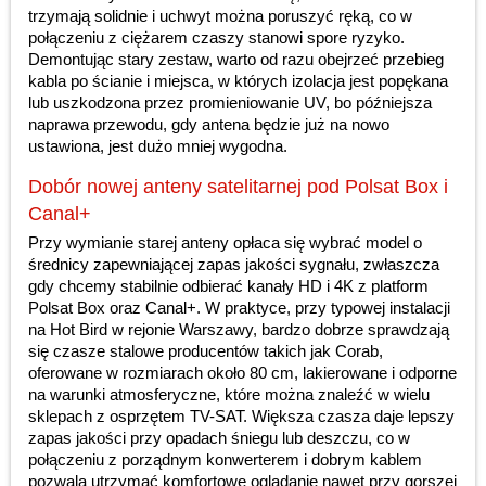
trzymają solidnie i uchwyt można poruszyć ręką, co w
połączeniu z ciężarem czaszy stanowi spore ryzyko.
Demontując stary zestaw, warto od razu obejrzeć przebieg
kabla po ścianie i miejsca, w których izolacja jest popękana
lub uszkodzona przez promieniowanie UV, bo późniejsza
naprawa przewodu, gdy antena będzie już na nowo
ustawiona, jest dużo mniej wygodna.
Dobór nowej anteny satelitarnej pod Polsat Box i
Canal+
Przy wymianie starej anteny opłaca się wybrać model o
średnicy zapewniającej zapas jakości sygnału, zwłaszcza
gdy chcemy stabilnie odbierać kanały HD i 4K z platform
Polsat Box oraz Canal+. W praktyce, przy typowej instalacji
na Hot Bird w rejonie Warszawy, bardzo dobrze sprawdzają
się czasze stalowe producentów takich jak Corab,
oferowane w rozmiarach około 80 cm, lakierowane i odporne
na warunki atmosferyczne, które można znaleźć w wielu
sklepach z osprzętem TV-SAT. Większa czasza daje lepszy
zapas jakości przy opadach śniegu lub deszczu, co w
połączeniu z porządnym konwerterem i dobrym kablem
pozwala utrzymać komfortowe oglądanie nawet przy gorszej