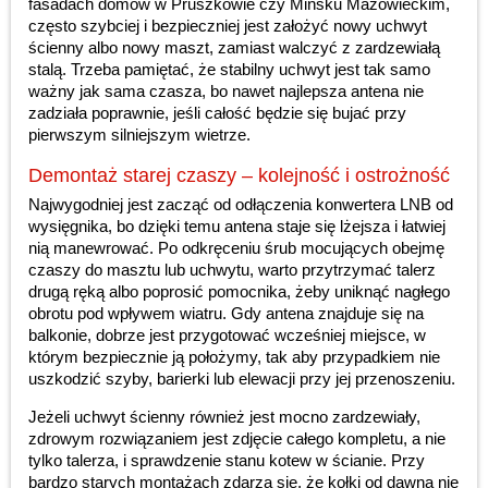
fasadach domów w Pruszkowie czy Mińsku Mazowieckim,
często szybciej i bezpieczniej jest założyć nowy uchwyt
ścienny albo nowy maszt, zamiast walczyć z zardzewiałą
stalą. Trzeba pamiętać, że stabilny uchwyt jest tak samo
ważny jak sama czasza, bo nawet najlepsza antena nie
zadziała poprawnie, jeśli całość będzie się bujać przy
pierwszym silniejszym wietrze.
Demontaż starej czaszy – kolejność i ostrożność
Najwygodniej jest zacząć od odłączenia konwertera LNB od
wysięgnika, bo dzięki temu antena staje się lżejsza i łatwiej
nią manewrować. Po odkręceniu śrub mocujących obejmę
czaszy do masztu lub uchwytu, warto przytrzymać talerz
drugą ręką albo poprosić pomocnika, żeby uniknąć nagłego
obrotu pod wpływem wiatru. Gdy antena znajduje się na
balkonie, dobrze jest przygotować wcześniej miejsce, w
którym bezpiecznie ją położymy, tak aby przypadkiem nie
uszkodzić szyby, barierki lub elewacji przy jej przenoszeniu.
Jeżeli uchwyt ścienny również jest mocno zardzewiały,
zdrowym rozwiązaniem jest zdjęcie całego kompletu, a nie
tylko talerza, i sprawdzenie stanu kotew w ścianie. Przy
bardzo starych montażach zdarza się, że kołki od dawna nie