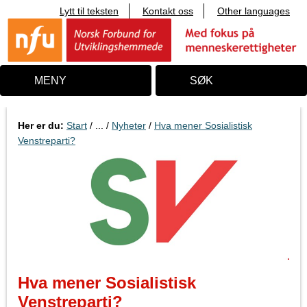
Lytt til teksten
Kontakt oss
Other languages
T
i
l
i
n
n
MENY
SØK
h
o
l
d
Her er du:
Start
/ ... /
Nyheter
/
Hva mener Sosialistisk
Venstreparti?
Hva mener Sosialistisk
Venstreparti?