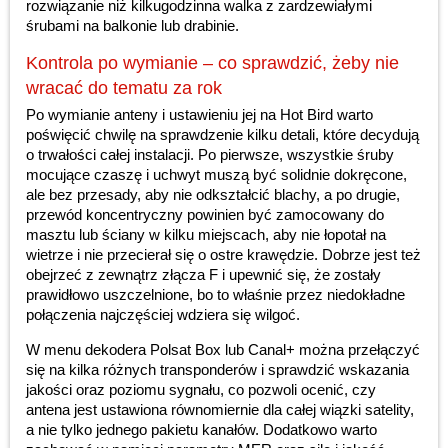
rozwiązanie niż kilkugodzinna walka z zardzewiałymi
śrubami na balkonie lub drabinie.
Kontrola po wymianie – co sprawdzić, żeby nie
wracać do tematu za rok
Po wymianie anteny i ustawieniu jej na Hot Bird warto
poświęcić chwilę na sprawdzenie kilku detali, które decydują
o trwałości całej instalacji. Po pierwsze, wszystkie śruby
mocujące czaszę i uchwyt muszą być solidnie dokręcone,
ale bez przesady, aby nie odkształcić blachy, a po drugie,
przewód koncentryczny powinien być zamocowany do
masztu lub ściany w kilku miejscach, aby nie łopotał na
wietrze i nie przecierał się o ostre krawędzie. Dobrze jest też
obejrzeć z zewnątrz złącza F i upewnić się, że zostały
prawidłowo uszczelnione, bo to właśnie przez niedokładne
połączenia najczęściej wdziera się wilgoć.
W menu dekodera Polsat Box lub Canal+ można przełączyć
się na kilka różnych transponderów i sprawdzić wskazania
jakości oraz poziomu sygnału, co pozwoli ocenić, czy
antena jest ustawiona równomiernie dla całej wiązki satelity,
a nie tylko jednego pakietu kanałów. Dodatkowo warto