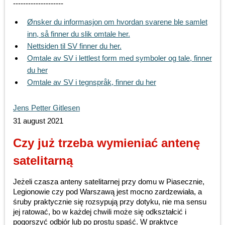
--------------------
Ønsker du informasjon om hvordan svarene ble samlet
inn, så finner du slik omtale her.
Nettsiden til SV finner du her.
Omtale av SV i lettlest form med symboler og tale, finner
du her
Omtale av SV i tegnspråk, finner du her
Jens Petter Gitlesen
31 august 2021
Czy już trzeba wymieniać antenę
satelitarną
Jeżeli czasza anteny satelitarnej przy domu w Piasecznie,
Legionowie czy pod Warszawą jest mocno zardzewiała, a
śruby praktycznie się rozsypują przy dotyku, nie ma sensu
jej ratować, bo w każdej chwili może się odkształcić i
pogorszyć odbiór lub po prostu spaść. W praktyce