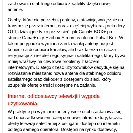
zachowaniu stabilnego odbioru z satelity dzięki nowej
antenie.
Osoby, które nie potrzebują anteny, a stawiają wyłącznie na
transmisję przez internet, coraz częściej wybierają dekodery
OTT, działające tylko przez sieć, jak Canal+ BOX+ po
stronie Canal+ czy Evobox Stream w ofercie Polsat Box. W
takim przypadku wymiana zardzewiałej anteny nie jest
konieczna do odbioru kanałów, ale brak talerza oznacza
rezygnację z niezależnego sygnału satelitarnego, który bywa
mniej wrażliwy na chwilowe problemy z łączem
internetowym. Dlatego część użytkowników decyduje się na
rozwiązanie mieszane: nowa antena dla stabilnego odbioru
satelitarnego oraz dekoder z dostępem do sieci, który
uzupełnia ofertę o treści dostępne na żądanie.
Internet od dostawcy telewizji i wygoda
użytkowania
W praktyce po wymianie anteny wiele osób zastanawia się
nad uporządkowaniem całej domowej infrastruktury, łącząc
ofertę telewizji satelitarnej z usługami dostępu do internetu
od tego samego operatora. Dostępni na rynku dostawcy,