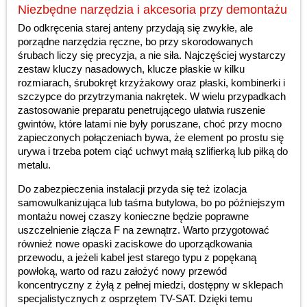
Niezbędne narzędzia i akcesoria przy demontażu
Do odkręcenia starej anteny przydają się zwykłe, ale
porządne narzędzia ręczne, bo przy skorodowanych
śrubach liczy się precyzja, a nie siła. Najczęściej wystarczy
zestaw kluczy nasadowych, klucze płaskie w kilku
rozmiarach, śrubokręt krzyżakowy oraz płaski, kombinerki i
szczypce do przytrzymania nakrętek. W wielu przypadkach
zastosowanie preparatu penetrującego ułatwia ruszenie
gwintów, które latami nie były poruszane, choć przy mocno
zapieczonych połączeniach bywa, że element po prostu się
urywa i trzeba potem ciąć uchwyt małą szlifierką lub piłką do
metalu.
Do zabezpieczenia instalacji przyda się też izolacja
samowulkanizująca lub taśma butylowa, bo po późniejszym
montażu nowej czaszy konieczne będzie poprawne
uszczelnienie złącza F na zewnątrz. Warto przygotować
również nowe opaski zaciskowe do uporządkowania
przewodu, a jeżeli kabel jest starego typu z popękaną
powłoką, warto od razu założyć nowy przewód
koncentryczny z żyłą z pełnej miedzi, dostępny w sklepach
specjalistycznych z osprzętem TV-SAT. Dzięki temu