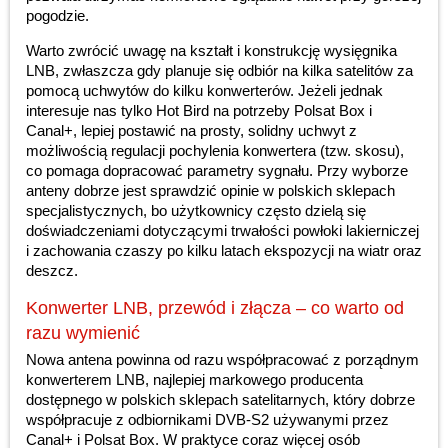
pogodzie.
Warto zwrócić uwagę na kształt i konstrukcję wysięgnika
LNB, zwłaszcza gdy planuje się odbiór na kilka satelitów za
pomocą uchwytów do kilku konwerterów. Jeżeli jednak
interesuje nas tylko Hot Bird na potrzeby Polsat Box i
Canal+, lepiej postawić na prosty, solidny uchwyt z
możliwością regulacji pochylenia konwertera (tzw. skosu),
co pomaga dopracować parametry sygnału. Przy wyborze
anteny dobrze jest sprawdzić opinie w polskich sklepach
specjalistycznych, bo użytkownicy często dzielą się
doświadczeniami dotyczącymi trwałości powłoki lakierniczej
i zachowania czaszy po kilku latach ekspozycji na wiatr oraz
deszcz.
Konwerter LNB, przewód i złącza – co warto od
razu wymienić
Nowa antena powinna od razu współpracować z porządnym
konwerterem LNB, najlepiej markowego producenta
dostępnego w polskich sklepach satelitarnych, który dobrze
współpracuje z odbiornikami DVB-S2 używanymi przez
Canal+ i Polsat Box. W praktyce coraz więcej osób