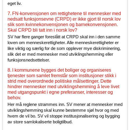
eget liv.
7. FN-konvensjonen om rettighetene til mennesker med
nedsatt funksjonsevne (CRPD) er ikke gjort til norsk lov
slik som kvinnekonvensjonen og barnekonvensjonen.
Skal CRPD bli tatt inn i norsk lov?
SV har flere ganger foreslått at CRPD skal inn i den samme
loven om menneskerettigheter. Alle menneskerettigheter er
like viktig og særlig for de som opplever mye diskriminering,
slik det er med mennesker med utviklingshemming eller
funksjonsnedsettelser.
8. I kommunene bygges det boliger og organiseres
tjenester som samlet fremstår som institusjoner stikk i
strid med overordnede politiske målsettinger. Dette
hindrer mennesker med utviklingshemming å leve livet
med utgangspunkt i egne preferanser, interesser og
behov.
Her må reglene strammes inn. SV mener at mennesker med
utviklingshemming skal kunne bestemme sjøl hvor og med
hvem de vil bo. SV vil stoppe institusjonalisering og bygging
av store samlokaliserte boligtilbud.