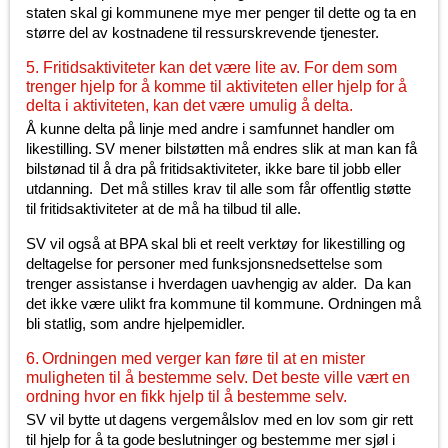
staten skal gi kommunene mye mer penger til dette og ta en
større del av kostnadene til ressurskrevende tjenester.
5. Fritidsaktiviteter kan det være lite av. For dem som
trenger hjelp for å komme til aktiviteten eller hjelp for å
delta i aktiviteten, kan det være umulig å delta.
Å kunne delta på linje med andre i samfunnet handler om
likestilling. SV mener bilstøtten må endres slik at man kan få
bilstønad til å dra på fritidsaktiviteter, ikke bare til jobb eller
utdanning. Det må stilles krav til alle som får offentlig støtte
til fritidsaktiviteter at de må ha tilbud til alle.
SV vil også at BPA skal bli et reelt verktøy for likestilling og
deltagelse for personer med funksjonsnedsettelse som
trenger assistanse i hverdagen uavhengig av alder. Da kan
det ikke være ulikt fra kommune til kommune. Ordningen må
bli statlig, som andre hjelpemidler.
6. Ordningen med verger kan føre til at en mister
muligheten til å bestemme selv. Det beste ville vært en
ordning hvor en fikk hjelp til å bestemme selv.
SV vil bytte ut dagens vergemålslov med en lov som gir rett
til hjelp for å ta gode beslutninger og bestemme mer sjøl i