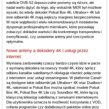
satelicie DVB-S2 dopuszczalne poziomy są niższe, ale
nadal warto dążyć do tego, aby wskaźnik MER był możliwie
wysoki, bo wtedy dekoder Polsat Box 4K, Ultrabox+ 4K lub
inne odbiorniki 4K mają większy margines bezpieczeństwa.
W razie wątpliwości wielu rekomendowanych instalatorów
dysponuje profesjonalnymi miernikami, które pozwalają
zobaczyć dokładne wartości dla konkretnego transpondera i
zweryfikować, czy ustawienie anteny jest rzeczywiście
optymalne.
Nowe anteny a dekodery 4K i usługi przez
internet
Wymiana zardzewiałej czaszy bardzo często idzie w parze
z wymianą dekodera na nowszy model 4K, który oprócz
odbioru kanałów satelitarnych obsługuje również połączenie
z internetem oraz usługi streamingowe. W platformie Canal+
są dostępne takie odbiorniki jak Ultrabox+ 4K oraz Dualbox+
4K, natomiast w Polsat Box można spotkać modele Polsat
Box 4K, Polsat Box 4K Lite czy Soundbox 4K, które łączą
klasyczną telewizję satelitarną z serwisami internetowymi.
Dla użytkownika oznacza to możliwość korzystania z VOD,
cofania programów czy dodatkowych pakietów online przy