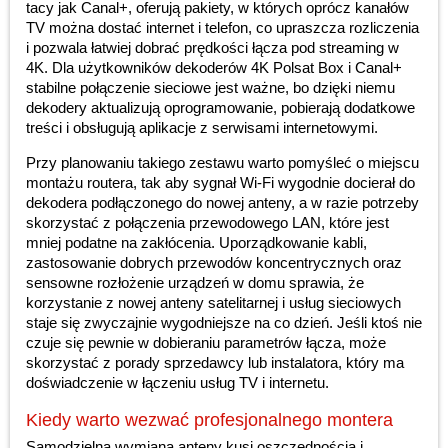
tacy jak Canal+, oferują pakiety, w których oprócz kanałów
TV można dostać internet i telefon, co upraszcza rozliczenia
i pozwala łatwiej dobrać prędkości łącza pod streaming w
4K. Dla użytkowników dekoderów 4K Polsat Box i Canal+
stabilne połączenie sieciowe jest ważne, bo dzięki niemu
dekodery aktualizują oprogramowanie, pobierają dodatkowe
treści i obsługują aplikacje z serwisami internetowymi.
Przy planowaniu takiego zestawu warto pomyśleć o miejscu
montażu routera, tak aby sygnał Wi-Fi wygodnie docierał do
dekodera podłączonego do nowej anteny, a w razie potrzeby
skorzystać z połączenia przewodowego LAN, które jest
mniej podatne na zakłócenia. Uporządkowanie kabli,
zastosowanie dobrych przewodów koncentrycznych oraz
sensowne rozłożenie urządzeń w domu sprawia, że
korzystanie z nowej anteny satelitarnej i usług sieciowych
staje się zwyczajnie wygodniejsze na co dzień. Jeśli ktoś nie
czuje się pewnie w dobieraniu parametrów łącza, może
skorzystać z porady sprzedawcy lub instalatora, który ma
doświadczenie w łączeniu usług TV i internetu.
Kiedy warto wezwać profesjonalnego montera
Samodzielna wymiana anteny kusi oszczędnością i