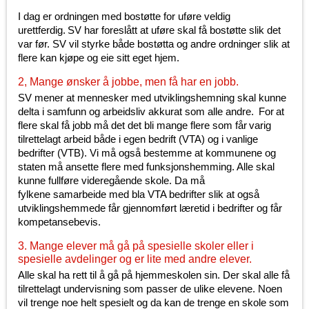
I dag er ordningen med bostøtte for uføre veldig
urettferdig. SV har foreslått at uføre skal få bostøtte slik det
var før. SV vil styrke både bostøtta og andre ordninger slik at
flere kan kjøpe og eie sitt eget hjem.
2, Mange ønsker å jobbe, men få har en jobb.
SV mener at mennesker med utviklingshemning skal kunne
delta i samfunn og arbeidsliv akkurat som alle andre. For at
flere skal få jobb må det det bli mange flere som får varig
tilrettelagt arbeid både i egen bedrift (VTA) og i vanlige
bedrifter (VTB). Vi må også bestemme at kommunene og
staten må ansette flere med funksjonshemming. Alle skal
kunne fullføre videregående skole. Da må
fylkene samarbeide med bla VTA bedrifter slik at også
utviklingshemmede får gjennomført læretid i bedrifter og får
kompetansebevis.
3. Mange elever må gå på spesielle skoler eller i
spesielle avdelinger og er lite med andre elever.
Alle skal ha rett til å gå på hjemmeskolen sin. Der skal alle få
tilrettelagt undervisning som passer de ulike elevene. Noen
vil trenge noe helt spesielt og da kan de trenge en skole som