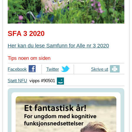
SFA 3 2020
Her kan du lese Samfunn for Alle nr 3 2020
Tips noen om siden
T
Facebook
T
Twitter
Skrive ut
i
i
Støtt NFU
vipps #90501
p
p
s
s
d
d
i
i
n
n
e
e
v
v
e
e