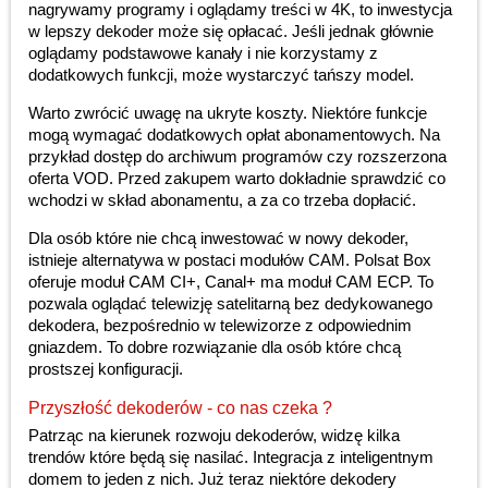
nagrywamy programy i oglądamy treści w 4K, to inwestycja
w lepszy dekoder może się opłacać. Jeśli jednak głównie
oglądamy podstawowe kanały i nie korzystamy z
dodatkowych funkcji, może wystarczyć tańszy model.
Warto zwrócić uwagę na ukryte koszty. Niektóre funkcje
mogą wymagać dodatkowych opłat abonamentowych. Na
przykład dostęp do archiwum programów czy rozszerzona
oferta VOD. Przed zakupem warto dokładnie sprawdzić co
wchodzi w skład abonamentu, a za co trzeba dopłacić.
Dla osób które nie chcą inwestować w nowy dekoder,
istnieje alternatywa w postaci modułów CAM. Polsat Box
oferuje moduł CAM CI+, Canal+ ma moduł CAM ECP. To
pozwala oglądać telewizję satelitarną bez dedykowanego
dekodera, bezpośrednio w telewizorze z odpowiednim
gniazdem. To dobre rozwiązanie dla osób które chcą
prostszej konfiguracji.
Przyszłość dekoderów - co nas czeka ?
Patrząc na kierunek rozwoju dekoderów, widzę kilka
trendów które będą się nasilać. Integracja z inteligentnym
domem to jeden z nich. Już teraz niektóre dekodery