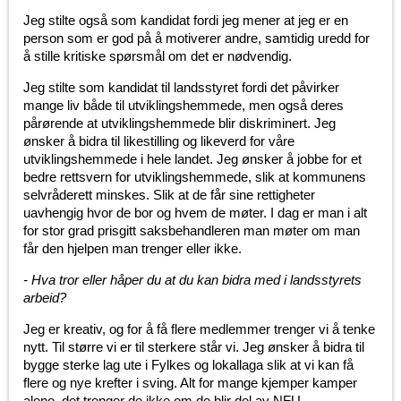
Jeg stilte også som kandidat fordi jeg mener at jeg er en
person som er god på å motiverer andre, samtidig uredd for
å stille kritiske spørsmål om det er nødvendig.
Jeg stilte som kandidat til landsstyret fordi det påvirker
mange liv både til utviklingshemmede, men også deres
pårørende at utviklingshemmede blir diskriminert. Jeg
ønsker å bidra til likestilling og likeverd for våre
utviklingshemmede i hele landet. Jeg ønsker å jobbe for et
bedre rettsvern for utviklingshemmede, slik at kommunens
selvråderett minskes. Slik at de får sine rettigheter
uavhengig hvor de bor og hvem de møter. I dag er man i alt
for stor grad prisgitt saksbehandleren man møter om man
får den hjelpen man trenger eller ikke.
- Hva tror eller håper du at du kan bidra med i landsstyrets
arbeid?
Jeg er kreativ, og for å få flere medlemmer trenger vi å tenke
nytt. Til større vi er til sterkere står vi. Jeg ønsker å bidra til
bygge sterke lag ute i Fylkes og lokallaga slik at vi kan få
flere og nye krefter i sving. Alt for mange kjemper kamper
alene, det trenger de ikke om de blir del av NFU.