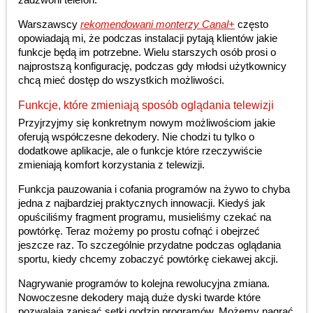
Warszawscy
rekomendowani monterzy Canal+
często
opowiadają mi, że podczas instalacji pytają klientów jakie
funkcje będą im potrzebne. Wielu starszych osób prosi o
najprostszą konfigurację, podczas gdy młodsi użytkownicy
chcą mieć dostęp do wszystkich możliwości.
Funkcje, które zmieniają sposób oglądania telewizji
Przyjrzyjmy się konkretnym nowym możliwościom jakie
oferują współczesne dekodery. Nie chodzi tu tylko o
dodatkowe aplikacje, ale o funkcje które rzeczywiście
zmieniają komfort korzystania z telewizji.
Funkcja pauzowania i cofania programów na żywo to chyba
jedna z najbardziej praktycznych innowacji. Kiedyś jak
opuściliśmy fragment programu, musieliśmy czekać na
powtórkę. Teraz możemy po prostu cofnąć i obejrzeć
jeszcze raz. To szczególnie przydatne podczas oglądania
sportu, kiedy chcemy zobaczyć powtórkę ciekawej akcji.
Nagrywanie programów to kolejna rewolucyjna zmiana.
Nowoczesne dekodery mają duże dyski twarde które
pozwalają zapisać setki godzin programów. Możemy nagrać