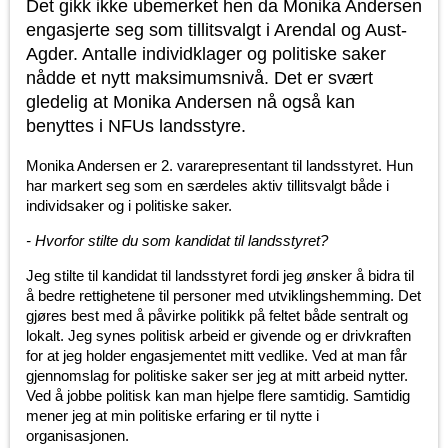
Det gikk ikke ubemerket hen da Monika Andersen
engasjerte seg som tillitsvalgt i Arendal og Aust-
Agder. Antalle individklager og politiske saker
nådde et nytt maksimumsnivå. Det er svært
gledelig at Monika Andersen nå også kan
benyttes i NFUs landsstyre.
Monika Andersen er 2. vararepresentant til landsstyret. Hun
har markert seg som en særdeles aktiv tillitsvalgt både i
individsaker og i politiske saker.
- Hvorfor stilte du som kandidat til landsstyret?
Jeg stilte til kandidat til landsstyret fordi jeg ønsker å bidra til
å bedre rettighetene til personer med utviklingshemming. Det
gjøres best med å påvirke politikk på feltet både sentralt og
lokalt. Jeg synes politisk arbeid er givende og er drivkraften
for at jeg holder engasjementet mitt vedlike. Ved at man får
gjennomslag for politiske saker ser jeg at mitt arbeid nytter.
Ved å jobbe politisk kan man hjelpe flere samtidig. Samtidig
mener jeg at min politiske erfaring er til nytte i
organisasjonen.