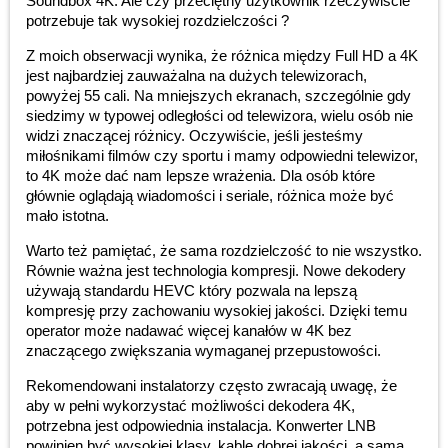
Soundbox 4K. Ale czy przeciętny użytkownik rzeczywiście
potrzebuje tak wysokiej rozdzielczości ?
Z moich obserwacji wynika, że różnica między Full HD a 4K
jest najbardziej zauważalna na dużych telewizorach,
powyżej 55 cali. Na mniejszych ekranach, szczególnie gdy
siedzimy w typowej odległości od telewizora, wielu osób nie
widzi znaczącej różnicy. Oczywiście, jeśli jesteśmy
miłośnikami filmów czy sportu i mamy odpowiedni telewizor,
to 4K może dać nam lepsze wrażenia. Dla osób które
głównie oglądają wiadomości i seriale, różnica może być
mało istotna.
Warto też pamiętać, że sama rozdzielczość to nie wszystko.
Równie ważna jest technologia kompresji. Nowe dekodery
używają standardu HEVC który pozwala na lepszą
kompresję przy zachowaniu wysokiej jakości. Dzięki temu
operator może nadawać więcej kanałów w 4K bez
znaczącego zwiększania wymaganej przepustowości.
Rekomendowani instalatorzy często zwracają uwagę, że
aby w pełni wykorzystać możliwości dekodera 4K,
potrzebna jest odpowiednia instalacja. Konwerter LNB
powinien być wysokiej klasy, kable dobrej jakości, a sama