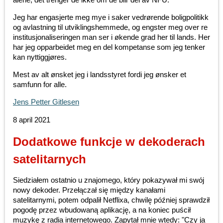
Jeg har engasjerte meg mye i saker vedrørende boligpolitikk
og avlastning til utviklingshemmede, og engster meg over re
institusjonaliseringen man ser i økende grad her til lands. Her
har jeg opparbeidet meg en del kompetanse som jeg tenker
kan nyttiggjøres.
Mest av alt ønsket jeg i landsstyret fordi jeg ønsker et
samfunn for alle.
Jens Petter Gitlesen
8 april 2021
Dodatkowe funkcje w dekoderach
satelitarnych
Siedziałem ostatnio u znajomego, który pokazywał mi swój
nowy dekoder. Przełączał się między kanałami
satelitarnymi, potem odpalił Netflixa, chwilę później sprawdził
pogodę przez wbudowaną aplikację, a na koniec puścił
muzykę z radia internetowego. Zapytał mnie wtedy: "Czy ja