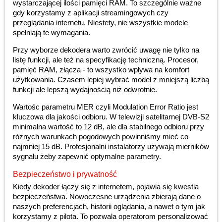
wystarczającej ilości pamięci RAM. To szczególnie ważne
gdy korzystamy z aplikacji streamingowych czy
przeglądania internetu. Niestety, nie wszystkie modele
spełniają te wymagania.
Przy wyborze dekodera warto zwrócić uwagę nie tylko na
listę funkcji, ale też na specyfikację techniczną. Procesor,
pamięć RAM, złącza - to wszystko wpływa na komfort
użytkowania. Czasem lepiej wybrać model z mniejszą liczbą
funkcji ale lepszą wydajnością niż odwrotnie.
Wartośc parametru MER czyli Modulation Error Ratio jest
kluczowa dla jakości odbioru. W telewizji satelitarnej DVB-S2
minimalna wartość to 12 dB, ale dla stabilnego odbioru przy
różnych warunkach pogodowych powinniśmy mieć co
najmniej 15 dB. Profesjonalni instalatorzy używają mierników
sygnału żeby zapewnić optymalne parametry.
Bezpieczeństwo i prywatność
Kiedy dekoder łączy się z internetem, pojawia się kwestia
bezpieczeństwa. Nowoczesne urządzenia zbierają dane o
naszych preferencjach, historii oglądania, a nawet o tym jak
korzystamy z pilota. To pozwala operatorom personalizować