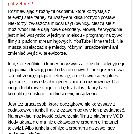
potrzebne ?
Rozmawiając z różnymi osobami, które korzystają z
telewizji satelitarnej, zauważyłem kilka różnych postaw.
Niektórzy, zwłaszcza młodsi użytkownicy, cieszą się z
możliwości jakie dają nowe dekodery. Mówią, że wygodnie
jest mieć wszystko w jednym miejscu - programy na żywo,
filmy z platform streamingowych, YouTube i inne treści. Nie
muszą przełączać się między różnymi urządzeniami ani
zmieniać wejść w telewizorze.
Inni, szczególnie ci którzy przyzwyczaili się do tradycyjnego
oglądania telewizji, podchodzą do nowych funkcji z rezerwą.
"Ja potrzebuję oglądać telewizję, a nie bawić się w jakieś
aplikacje" - powiedział mi jeden z moich rozmówców. Dla
niego dodatkowe opcje to zbędny balast, który tylko
komplikuje obsługę i podnosi cenę urządzenia.
Jest też grupa osób, które początkowo nie korzystały z
dodatkowych funkcji, ale z czasem odkryły ich przydatność.
Na przykład możliwość odtworzenia filmu z platformy VOD
kiedy akurat nie ma nic ciekawego w programie linearnej
telewizji. Albo funkcja cofnięcia programu na żywo, gdy
zadzwoni telefon.