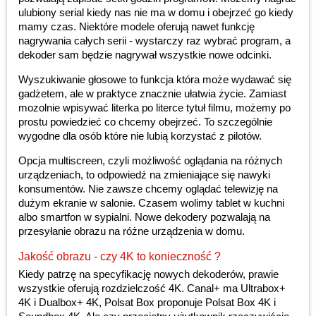
ulubiony serial kiedy nas nie ma w domu i obejrzeć go kiedy
mamy czas. Niektóre modele oferują nawet funkcję
nagrywania całych serii - wystarczy raz wybrać program, a
dekoder sam będzie nagrywał wszystkie nowe odcinki.
Wyszukiwanie głosowe to funkcja która może wydawać się
gadżetem, ale w praktyce znacznie ułatwia życie. Zamiast
mozolnie wpisywać literka po literce tytuł filmu, możemy po
prostu powiedzieć co chcemy obejrzeć. To szczególnie
wygodne dla osób które nie lubią korzystać z pilotów.
Opcja multiscreen, czyli możliwość oglądania na różnych
urządzeniach, to odpowiedź na zmieniające się nawyki
konsumentów. Nie zawsze chcemy oglądać telewizję na
dużym ekranie w salonie. Czasem wolimy tablet w kuchni
albo smartfon w sypialni. Nowe dekodery pozwalają na
przesyłanie obrazu na różne urządzenia w domu.
Jakość obrazu - czy 4K to konieczność ?
Kiedy patrzę na specyfikację nowych dekoderów, prawie
wszystkie oferują rozdzielczość 4K. Canal+ ma Ultrabox+
4K i Dualbox+ 4K, Polsat Box proponuje Polsat Box 4K i