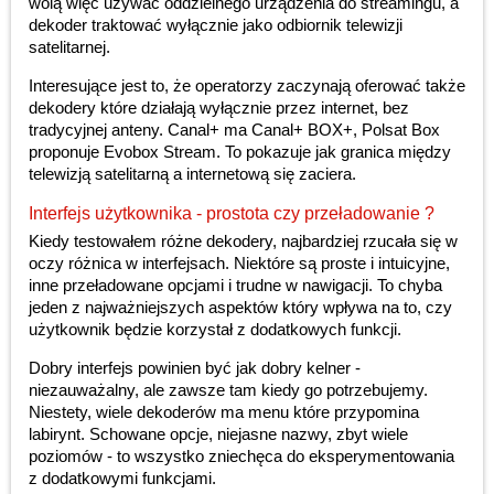
wolą więc używać oddzielnego urządzenia do streamingu, a
dekoder traktować wyłącznie jako odbiornik telewizji
satelitarnej.
Interesujące jest to, że operatorzy zaczynają oferować także
dekodery które działają wyłącznie przez internet, bez
tradycyjnej anteny. Canal+ ma Canal+ BOX+, Polsat Box
proponuje Evobox Stream. To pokazuje jak granica między
telewizją satelitarną a internetową się zaciera.
Interfejs użytkownika - prostota czy przeładowanie ?
Kiedy testowałem różne dekodery, najbardziej rzucała się w
oczy różnica w interfejsach. Niektóre są proste i intuicyjne,
inne przeładowane opcjami i trudne w nawigacji. To chyba
jeden z najważniejszych aspektów który wpływa na to, czy
użytkownik będzie korzystał z dodatkowych funkcji.
Dobry interfejs powinien być jak dobry kelner -
niezauważalny, ale zawsze tam kiedy go potrzebujemy.
Niestety, wiele dekoderów ma menu które przypomina
labirynt. Schowane opcje, niejasne nazwy, zbyt wiele
poziomów - to wszystko zniechęca do eksperymentowania
z dodatkowymi funkcjami.