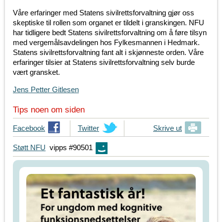
Våre erfaringer med Statens sivilrettsforvaltning gjør oss
skeptiske til rollen som organet er tildelt i granskingen. NFU
har tidligere bedt Statens sivilrettsforvaltning om å føre tilsyn
med vergemålsavdelingen hos Fylkesmannen i Hedmark.
Statens sivilrettsforvaltning fant alt i skjønneste orden. Våre
erfaringer tilsier at Statens sivilrettsforvaltning selv burde
vært gransket.
Jens Petter Gitlesen
Tips noen om siden
T
Facebook
T
Twitter
Skrive ut
i
i
Støtt NFU
vipps #90501
p
p
s
s
d
d
i
i
n
n
e
e
v
v