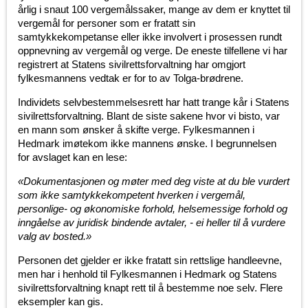
årlig i snaut 100 vergemålssaker, mange av dem er knyttet til
vergemål for personer som er fratatt sin
samtykkekompetanse eller ikke involvert i prosessen rundt
oppnevning av vergemål og verge. De eneste tilfellene vi har
registrert at Statens sivilrettsforvaltning har omgjort
fylkesmannens vedtak er for to av Tolga-brødrene.
Individets selvbestemmelsesrett har hatt trange kår i Statens
sivilrettsforvaltning. Blant de siste sakene hvor vi bisto, var
en mann som ønsker å skifte verge. Fylkesmannen i
Hedmark imøtekom ikke mannens ønske. I begrunnelsen
for avslaget kan en lese:
«Dokumentasjonen og møter med deg viste at du ble vurdert
som ikke samtykkekompetent hverken i vergemål,
personlige- og økonomiske forhold, helsemessige forhold og
inngåelse av juridisk bindende avtaler, - ei heller til å vurdere
valg av bosted.»
Personen det gjelder er ikke fratatt sin rettslige handleevne,
men har i henhold til Fylkesmannen i Hedmark og Statens
sivilrettsforvaltning knapt rett til å bestemme noe selv. Flere
eksempler kan gis.