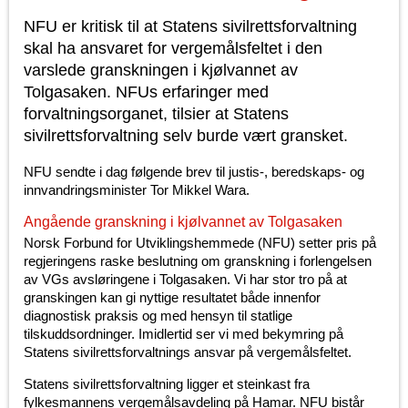
NFU er kritisk til at Statens sivilrettsforvaltning
skal ha ansvaret for vergemålsfeltet i den
varslede granskningen i kjølvannet av
Tolgasaken. NFUs erfaringer med
forvaltningsorganet, tilsier at Statens
sivilrettsforvaltning selv burde vært gransket.
NFU sendte i dag følgende brev til justis-, beredskaps- og
innvandringsminister Tor Mikkel Wara.
Angående granskning i kjølvannet av Tolgasaken
Norsk Forbund for Utviklingshemmede (NFU) setter pris på
regjeringens raske beslutning om granskning i forlengelsen
av VGs avsløringene i Tolgasaken. Vi har stor tro på at
granskingen kan gi nyttige resultatet både innenfor
diagnostisk praksis og med hensyn til statlige
tilskuddsordninger. Imidlertid ser vi med bekymring på
Statens sivilrettsforvaltnings ansvar på vergemålsfeltet.
Statens sivilrettsforvaltning ligger et steinkast fra
fylkesmannens vergemålsavdeling på Hamar. NFU bistår