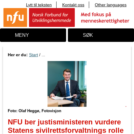
Lytt til teksten
Kontakt oss
Other languages
T
i
l
i
n
n
MENY
SØK
h
o
l
d
Her er du:
Start
/ ...
Foto: Olaf Heggø, Fotovisjon
NFU ber justisministeren vurdere
Statens sivilrettsforvaltnings rolle