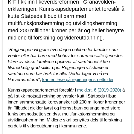
KrF fikk inn likeverdsreformen i Granavolden-
erklæringen. Kunnskapsdepartementet foreslår å
kutte Statpeds tilbud til barn med
multifunksjonshemming og utviklingshemming
med 200 millioner kroner per år og heller benytte
midlene til forskning og videreutdanning.
"
Regjeringen vil gjøre hverdagen enklere for familier som
venter eller har barn med behov for sammensatte tjenester.
Flere av disse familiene opplever at samfunnet ikke i
tilstrekkelig grad stiller opp. Regjeringen vil skape et
samfunn som har bruk for alle. Derfor lager vi nå en
likeverdsreform
",
kan en lese på regjeringens nettsider
.
Kunnskapsdepartementet foreslår i
meld.st. 6 (2019-2020)
å
gå i stikk motsatt retning og varsler kutt i Statpeds tilbud
innen sammensatte lærevansker på 200 millioner kroner per
år. Tilbudet gjelder først og fremst barn og unge med store
funksjonsnedsettelser, dvs. multifunksjonshemming og
utviklingshemming. Midlene skal benyttes dels til forskning
og dels til videreutdanning i kommunene.