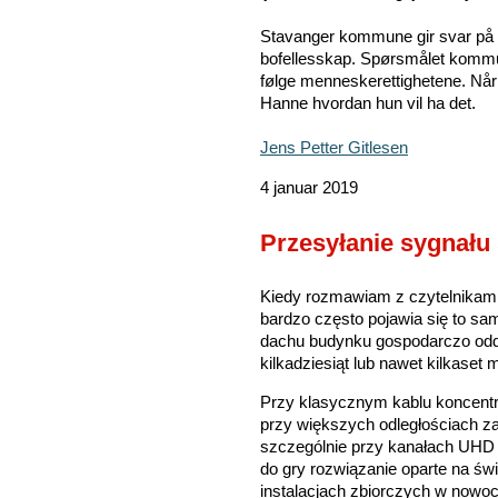
Stavanger kommune gir svar på fe
bofellesskap. Spørsmålet kommu
følge menneskerettighetene. Når
Hanne hvordan hun vil ha det.
Jens Petter Gitlesen
4 januar 2019
Przesyłanie sygnału
Kiedy rozmawiam z czytelnikami 
bardzo często pojawia się to sam
dachu budynku gospodarczo odda
kilkadziesiąt lub nawet kilkaset 
Przy klasycznym kablu koncentr
przy większych odległościach zac
szczególnie przy kanałach UHD 
do gry rozwiązanie oparte na świ
instalacjach zbiorczych w nowo