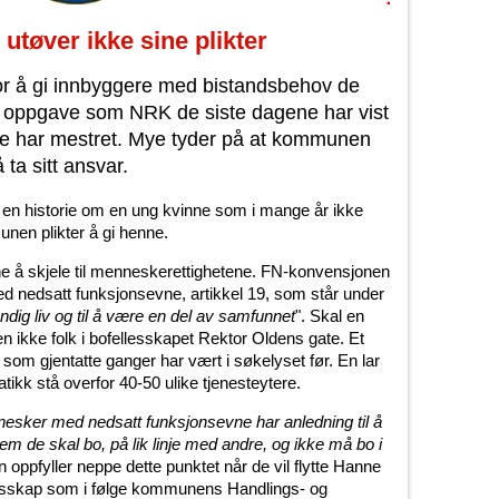
tøver ikke sine plikter
r å gi innbyggere med bistandsbehov de
 oppgave som NRK de siste dagene har vist
e har mestret. Mye tyder på at kommunen
 ta sitt ansvar.
, en historie om en ung kvinne som i mange år ikke
nen plikter å gi henne.
å skjele til menneskerettighetene. FN-konvensjonen
d nedsatt funksjonsevne, artikkel 19, som står under
endig liv og til å være en del av samfunnet
". Skal en
en ikke folk i bofellesskapet Rektor Oldens gate. Et
 som gjentatte ganger har vært i søkelyset før. En lar
ikk stå overfor 40-50 ulike tjenesteytere.
esker med nedsatt funksjonsevne har anledning til å
m de skal bo, på lik linje med andre, og ikke må bo i
ppfyller neppe dette punktet når de vil flytte Hanne
llesskap som i følge kommunens Handlings- og