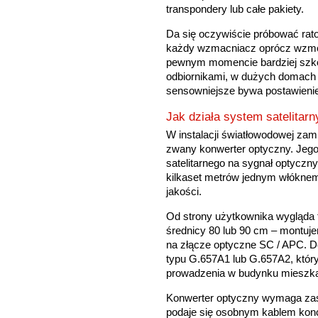
transpondery lub całe pakiety.
Da się oczywiście próbować rat
każdy wzmacniacz oprócz wzmocn
pewnym momencie bardziej szkod
odbiornikami, w dużych domach 
sensowniejsze bywa postawienie
Jak działa system satelitarn
W instalacji światłowodowej zam
zwany konwerter optyczny. Jeg
satelitarnego na sygnał optyczn
kilkaset metrów jednym włókn
jakości.
Od strony użytkownika wygląda t
średnicy 80 lub 90 cm – montuj
na złącze optyczne SC / APC. 
typu G.657A1 lub G.657A2, który 
prowadzenia w budynku mieszka
Konwerter optyczny wymaga zasi
podaje się osobnym kablem konc