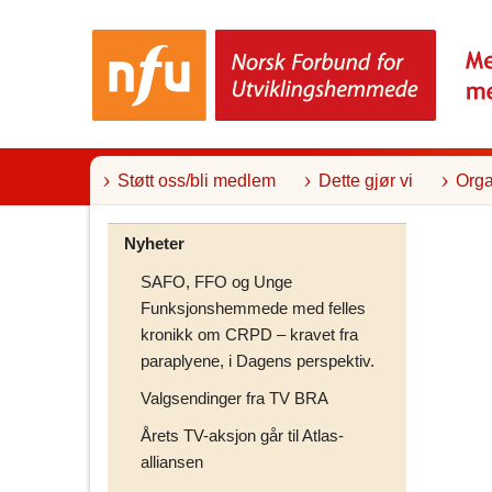
T
i
l
i
n
n
h
o
l
Støtt oss/bli medlem
Dette gjør vi
Orga
d
Nyheter
SAFO, FFO og Unge
Funksjonshemmede med felles
kronikk om CRPD – kravet fra
paraplyene, i Dagens perspektiv.
Valgsendinger fra TV BRA
Årets TV-aksjon går til Atlas-
alliansen