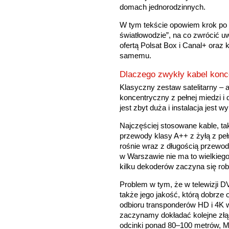
domach jednorodzinnych.
W tym tekście opowiem krok po k
światłowodzie”, na co zwrócić u
ofertą Polsat Box i Canal+ oraz k
samemu.
Dlaczego zwykły kabel konc
Klasyczny zestaw satelitarny – 
koncentryczny z pełnej miedzi i 
jest zbyt duża i instalacja jest w
Najczęściej stosowane kable, tak
przewody klasy A++ z żyłą z pełn
rośnie wraz z długością przewod
w Warszawie nie ma to wielkiego
kilku dekoderów zaczyna się rob
Problem w tym, że w telewizji D
także jego jakość, którą dobrze 
odbioru transponderów HD i 4K w
zaczynamy dokładać kolejne złąc
odcinki ponad 80–100 metrów, 