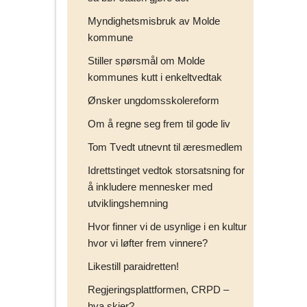
Myndighetsmisbruk av Molde
kommune
Stiller spørsmål om Molde
kommunes kutt i enkeltvedtak
Ønsker ungdomsskolereform
Om å regne seg frem til gode liv
Tom Tvedt utnevnt til æresmedlem
Idrettstinget vedtok storsatsning for
å inkludere mennesker med
utviklingshemning
Hvor finner vi de usynlige i en kultur
hvor vi løfter frem vinnere?
Likestill paraidretten!
Regjeringsplattformen, CRPD –
hva skjer?