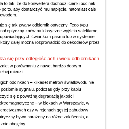
 to tak, że do konwertera dochodzi cienki odcinek
po to, aby dostarczyć mu napięcie, natomiast całe
tłowodem.
je się tak zwany odbiornik optyczny. Tego typu
gnał optyczny znów na klasyczne wyjścia satelitarne,
odpowiadających ćwiartkom pasma lub w systemie
który dalej można rozprowadzić do dekoderów przez
a się przy odległościach i wielu odbiornikach
zalet w porównaniu z nawet bardzo dobrym
łnej miedzi.
ugich odcinkach – kilkaset metrów światłowodu nie
w poziomie sygnału, podczas gdy przy kablu
czyć się z poważną degradacją jakości.
lektromagnetyczne – w blokach w Warszawie, w
ergetycznych czy w rejonach gęstej zabudowy
ntryczny bywa narażony na różne zakłócenia, a
cznie obojętny.