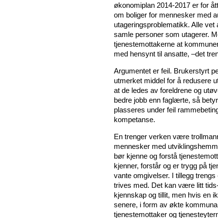
økonomiplan 2014-2017 er for å
om boliger for mennesker med 
utageringsproblematikk. Alle vet
samle personer som utagerer. Men
tjenestemottakerne at kommunen h
med hensynt til ansatte, –det tren
Argumentet er feil. Brukerstyrt p
utmerket middel for å redusere ut
at de ledes av foreldrene og utøv
bedre jobb enn faglærte, så bety
plasseres under feil rammebetin
kompetanse.
En trenger verken være trollmann
mennesker med utviklingshemming
bør kjenne og forstå tjenestemott
kjenner, forstår og er trygg på tje
vante omgivelser. I tillegg treng
trives med. Det kan være litt ti
kjennskap og tillit, men hvis en 
senere, i form av økte kommunal
tjenestemottaker og tjenesteyter