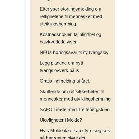
Etterlyser stortingsmelding om
rettighetene til mennesker med
utviklingshemning
Kostnadsnøkler, tallblindhet og
halvkvedede viser
NFUs høringssvar til ny tvangslov
Legg planene om nytt
tvangslovverk på is
Gratis innmelding ut året.
Skuffende om rettsikkerheten til
mennesker med utviklingshemning
SAFO i møte med Trettebergstuen
Ulovligheter i Molde?
Hvis Molde ikke kan styre seg selv,
så bør staten gjøre det