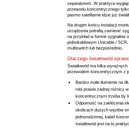
separatorem. W praktyce wygląda
przewodu koncentrycznego tylko 
pasmo satelitarne idzie już świa
Na drugim końcu instalacji montu
urządzenia potrafią zamienić sy
na przykład w formie sygnałów 
jednokablowym Unicable / SCR, 
multiswitch lub bezpośrednio.
Dlaczego światłowód sprawdz
Światłowód ma kilka wyraźnych 
przewodem koncentrycznym z pe
Bardzo małe tłumienie na dł
robi prawie żadnej różnicy 
koncentrycznym trzeba by li
Odporność na zakłócenia e
okolicach dużych węzłów en
jednorodzinnej, kabel konce
światłowód jest na to prakty