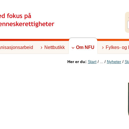
nisasjonsarbeid
Nettbutikk
Om NFU
Fylkes- og 
Her er du:
Start
/ ... /
Nyheter
/
St