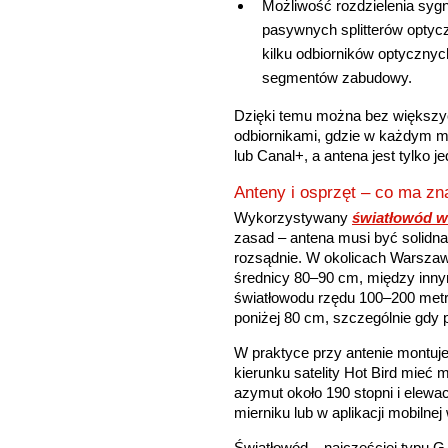
Możliwość rozdzielenia sygn
pasywnych splitterów optyc
kilku odbiorników optycznyc
segmentów zabudowy.
Dzięki temu można bez większyc
odbiornikami, gdzie w każdym m
lub Canal+, a antena jest tylko 
Anteny i osprzęt – co ma z
Wykorzystywany
światłowód w i
zasad – antena musi być solidna
rozsądnie. W okolicach Warszaw
średnicy 80–90 cm, między inny
światłowodu rzędu 100–200 metró
poniżej 80 cm, szczególnie gdy
W praktyce przy antenie montuj
kierunku satelity Hot Bird mieć
azymut około 190 stopni i elewa
mierniku lub w aplikacji mobilne
Światłowód – najczęściej typu G