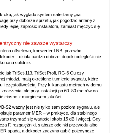
roku, jak wygląda system satelitarny „na
wagę przy doborze sprzętu, jak pogodzić antenę z
iedy lepiej zaprosić instalatora, zamiast męczyć się
entryczny nie zawsze wystarczy
antena offsetowa, konwerter LNB, przewód
dekoder – działa bardzo dobrze, dopóki odległość nie
ykonana solidnie.
ie jak TriSet-113, TriSet Profi, RG-6 Cu czy
ej miedzi, mają określone tłumienie sygnału, które
u i częstotliwością. Przy kilkunastu metrach w domu
 znaczenia, ale przy instalacji po 60–80 metrów do
ić ciasno z marginesem jakości.
VB-S2 ważny jest nie tylko sam poziom sygnału, ale
opisuje parametr MER – w praktyce, dla stabilnego
arto trzymać się wartości około 15 dB i więcej. Gdy
za F, rozgałęźniki, słabsze odcinki przewodu albo
MER spada, a dekoder zaczyna gubić pojedyncze