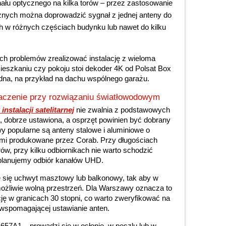
ału optycznego na kilka torów – przez zastosowanie
znych można doprowadzić sygnał z jednej anteny do
h w różnych częściach budynku lub nawet do kilku
h problemów zrealizować instalację z wieloma
ieszkaniu czy pokoju stoi dekoder 4K od Polsat Box
jedna, na przykład na dachu wspólnego garażu.
naczenie przy rozwiązaniu światłowodowym
nstalacji satelitarnej
nie zwalnia z podstawowych
, dobrze ustawiona, a osprzęt powinien być dobrany
y popularne są anteny stalowe i aluminiowe o
mi produkowane przez Corab. Przy długościach
w, przy kilku odbiornikach nie warto schodzić
 planujemy odbiór kanałów UHD.
e się uchwyt masztowy lub balkonowy, tak aby w
 możliwie wolną przestrzeń. Dla Warszawy oznacza to
cję w granicach 30 stopni, co warto zweryfikować na
j wspomagającej ustawianie anten.
.657A1 – prowadzi się w osłonie, w peszlu lub w