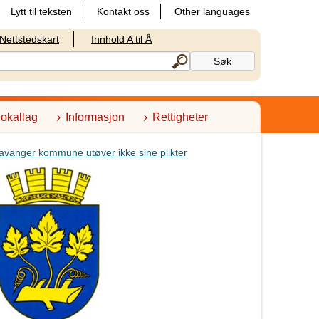
Lytt til teksten
Kontakt oss
Other languages
Nettstedskart
Innhold A til Å
lokallag
Informasjon
Rettigheter
avanger kommune utøver ikke sine plikter