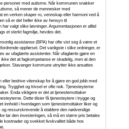
tte personer med autisme. Når kommunen snakker
autisme, så mener de mennesker med
 at en verken skaper ro, vennskap eller harmoni ved å
 så er det heller ikke av hensyn til
ar valgt slike løsninger. Argumentasjonen er alltid
gs et sterkt fagmiljø, hevdes det.
ersonlig assistanse (BPA) har ofte vist seg å være et
fordrende oppførsel. Det vanligste i slike ordninger, er
es av ufaglærte assistenter. Når ufaglærte gjøre en
r ikke det at fagkompetanse er skadelig, men at den
gelser. Stavanger kommune utnytter ikke ansattes
 eller bedrive vitenskap for å gjøre en god jobb med
. Trygghet og trivsel er ofte nok. Tjenesteyterne
aker. Enda viktigere er det at tjenestemottaker
nesteyterne. Dette tilsier få tjenesteytere i trygge og
s et innhold i hverdagen som tjenestemottaker liker og
ds- og ressurskrevende å etablere den nødvendige
ikke tar den investeringen, så må en større pris betales
e kostnader og svekket livskvalitet både hos
ne.