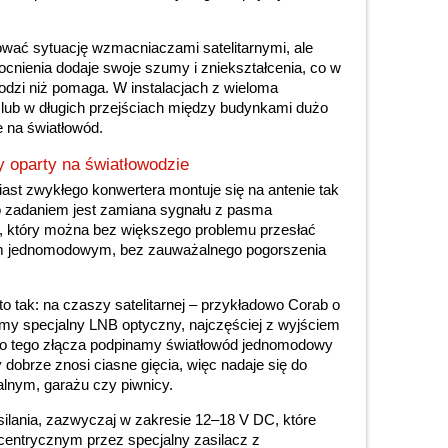
ować sytuację wzmacniaczami satelitarnymi, ale
ienia dodaje swoje szumy i zniekształcenia, co w
zi niż pomaga. W instalacjach z wieloma
lub w długich przejściach między budynkami dużo
 na światłowód.
y oparty na światłowodzie
iast zwykłego konwertera montuje się na antenie tak
o zadaniem jest zamiana sygnału z pasma
y, który można bez większego problemu przesłać
em jednomodowym, bez zauważalnego pogorszenia
o tak: na czaszy satelitarnej – przykładowo Corab o
emy specjalny LNB optyczny, najczęściej z wyjściem
Do tego złącza podpinamy światłowód jednomodowy
dobrze znosi ciasne gięcia, więc nadaje się do
lnym, garażu czy piwnicy.
lania, zazwyczaj w zakresie 12–18 V DC, które
entrycznym przez specjalny zasilacz z