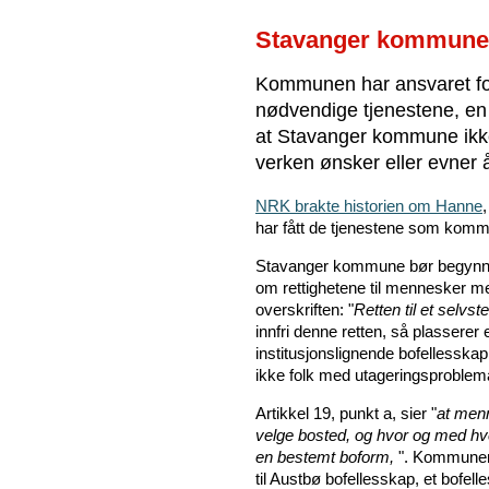
Stavanger kommune u
Kommunen har ansvaret fo
nødvendige tjenestene, en
at Stavanger kommune ikk
verken ønsker eller evner å
NRK brakte historien om Hanne
har fått de tjenestene som kommu
Stavanger kommune bør begynne 
om rettighetene til mennesker me
overskriften: "
Retten til et selvst
innfri denne retten, så plasserer 
institusjonslignende bofellesskap
ikke folk med utageringsproblemat
Artikkel 19, punkt a, sier "
at menn
velge bosted, og hvor og med hve
en bestemt boform,
". Kommunen o
til Austbø bofellesskap, et bofe