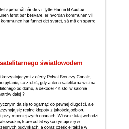
il spørsmål når de vil flytte Hanne til Austbø
nen først bør besvare, er hvordan kommunen vil
 kommunen har funnet det svaret, så må en spørre
 satelitarnego światłowodem
korzystającymi z oferty Polsat Box czy Canal+,
o pytanie, co zrobić, gdy antena satelitarna wisi na
lonego od domu, a dekoder 4K stoi w salonie
metrów dalej ?
ycznym da się to ogarnąć do pewnej długości, ale
zynają się realne kłopoty z jakością odbioru,
i przy mocniejszych opadach. Właśnie tutaj wchodzi
atłowodzie, które od lat wykorzystuje się w
czesnych budynkach, a coraz częściej także w