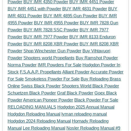
Powder
BUY IMR 4350 Powder
BUY IMR 4451 Powder
BUY IMR 4451 with Powder
BUY IMR 4831 Powder
BUY
IMR 4831 Powder
BUY IMR 4895 Gun Powder
BUY IMR
4955 Powder
BUY IMR 4955 Powder
BUY IMR 7828 Gun
Powder
BUY IMR 7828 SSC Powder
BUY IMR 7977
Powder
BUY IMR 7977 Powder
BUY IMR 8133 Enduron
Powder
BUY IMR 8208 XBR Powder
BUY IMR 8208 XBR
Powder
Shop Winchester Gun Powder
Buy Vihtavuori
Powder
Shooters world Propellants
Buy Ramshot Powder
Norma Powder
IMR Powders For Sale
Hodgdon Powder In
Stock
F.S.A.A.P. Propellants
Alliant Powder
Accurate Powder
For Sale
Smokeless Powder For Sale
Buy Reloading Brass
Online
Swiss Black Powder
Shooters World Black Powder
Schuetzen Black Powder
Graf Black Powder
Goex Black
Powder
American Pioneer Powder
Black Powder For Sale
RELOADING MANUALS
Hodgdon 2025 Annual Manual
Hodgdon Reloading Manual
lyman reloading manual
Hodgdon 2024 Reloading Manual
Hornady Reloading
Manual
Lee Reloading Manual
Nosler Reloading Manual #9