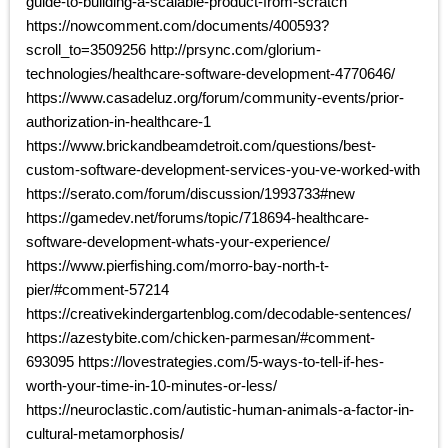
guide-to-building-a-scalable-product-from-scratch
https://nowcomment.com/documents/400593?
scroll_to=3509256 http://prsync.com/glorium-
technologies/healthcare-software-development-4770646/
https://www.casadeluz.org/forum/community-events/prior-
authorization-in-healthcare-1
https://www.brickandbeamdetroit.com/questions/best-
custom-software-development-services-you-ve-worked-with
https://serato.com/forum/discussion/1993733#new
https://gamedev.net/forums/topic/718694-healthcare-
software-development-whats-your-experience/
https://www.pierfishing.com/morro-bay-north-t-
pier/#comment-57214
https://creativekindergartenblog.com/decodable-sentences/
https://azestybite.com/chicken-parmesan/#comment-
693095 https://lovestrategies.com/5-ways-to-tell-if-hes-
worth-your-time-in-10-minutes-or-less/
https://neuroclastic.com/autistic-human-animals-a-factor-in-
cultural-metamorphosis/