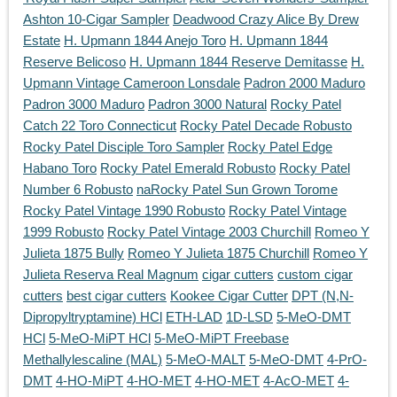
Ashton 10-Cigar Sampler
Deadwood Crazy Alice By Drew
Estate
H. Upmann 1844 Anejo Toro
H. Upmann 1844
Reserve Belicoso
H. Upmann 1844 Reserve Demitasse
H.
Upmann Vintage Cameroon Lonsdale
Padron 2000 Maduro
Padron 3000 Maduro
Padron 3000 Natural
Rocky Patel
Catch 22 Toro Connecticut
Rocky Patel Decade Robusto
Rocky Patel Disciple Toro Sampler
Rocky Patel Edge
Habano Toro
Rocky Patel Emerald Robusto
Rocky Patel
Number 6 Robusto
naRocky Patel Sun Grown Torome
Rocky Patel Vintage 1990 Robusto
Rocky Patel Vintage
1999 Robusto
Rocky Patel Vintage 2003 Churchill
Romeo Y
Julieta 1875 Bully
Romeo Y Julieta 1875 Churchill
Romeo Y
Julieta Reserva Real Magnum
cigar cutters
custom cigar
cutters
best cigar cutters
Kookee Cigar Cutter
DPT (N,N-
Dipropyltryptamine) HCl
ETH-LAD
1D-LSD
5-MeO-DMT
HCl
5-MeO-MiPT HCl
5-MeO-MiPT Freebase
Methallylescaline (MAL)
5-MeO-MALT
5-MeO-DMT
4-PrO-
DMT
4-HO-MiPT
4-HO-MET
4-HO-MET
4-AcO-MET
4-