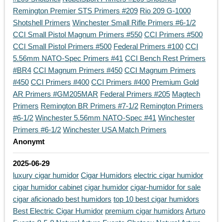
Remington Premier STS Primers #209
Rio 209 G-1000
Shotshell Primers
Winchester Small Rifle Primers #6-1/2
CCI Small Pistol Magnum Primers #550
CCI Primers #500
CCI Small Pistol Primers #500
Federal Primers #100
CCI
5.56mm NATO-Spec Primers #41
CCI Bench Rest Primers
#BR4
CCI Magnum Primers #450
CCI Magnum Primers
#450
CCI Primers #400
CCI Primers #400
Premium Gold
AR Primers #GM205MAR
Federal Primers #205
Magtech
Primers
Remington BR Primers #7-1/2
Remington Primers
#6-1/2
Winchester 5.56mm NATO-Spec #41
Winchester
Primers #6-1/2
Winchester USA Match Primers
Anonymt
2025-06-29
luxury cigar humidor
Cigar Humidors
electric cigar humidor
cigar humidor cabinet
cigar humidor
cigar-humidor for sale
cigar aficionado best humidors
top 10 best cigar humidors
Best Electric Cigar Humidor
premium cigar humidors
Arturo