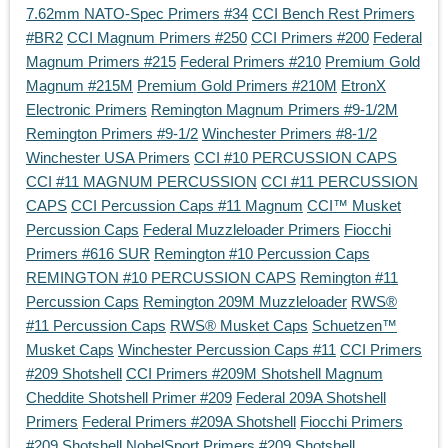
7.62mm NATO-Spec Primers #34
CCI Bench Rest Primers
#BR2
CCI Magnum Primers #250
CCI Primers #200
Federal
Magnum Primers #215
Federal Primers #210
Premium Gold
Magnum #215M
Premium Gold Primers #210M
EtronX
Electronic Primers
Remington Magnum Primers #9-1/2M
Remington Primers #9-1/2
Winchester Primers #8-1/2
Winchester USA Primers
CCI #10 PERCUSSION CAPS
CCI #11 MAGNUM PERCUSSION
CCI #11 PERCUSSION
CAPS
CCI Percussion Caps #11 Magnum
CCI™ Musket
Percussion Caps
Federal Muzzleloader Primers
Fiocchi
Primers #616 SUR
Remington #10 Percussion Caps
REMINGTON #10 PERCUSSION CAPS
Remington #11
Percussion Caps
Remington 209M Muzzleloader
RWS®
#11 Percussion Caps
RWS® Musket Caps
Schuetzen™
Musket Caps
Winchester Percussion Caps #11
CCI Primers
#209 Shotshell
CCI Primers #209M Shotshell Magnum
Cheddite Shotshell Primer #209
Federal 209A Shotshell
Primers
Federal Primers #209A Shotshell
Fiocchi Primers
#209 Shotshell
NobelSport Primers #209 Shotshell