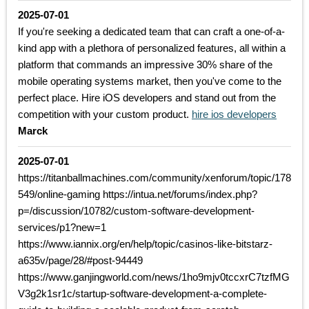
2025-07-01
If you're seeking a dedicated team that can craft a one-of-a-
kind app with a plethora of personalized features, all within a
platform that commands an impressive 30% share of the
mobile operating systems market, then you've come to the
perfect place. Hire iOS developers and stand out from the
competition with your custom product.
hire ios developers
Marck
2025-07-01
https://titanballmachines.com/community/xenforum/topic/178
549/online-gaming https://intua.net/forums/index.php?
p=/discussion/10782/custom-software-development-
services/p1?new=1
https://www.iannix.org/en/help/topic/casinos-like-bitstarz-
a635v/page/28/#post-94449
https://www.ganjingworld.com/news/1ho9mjv0tccxrC7tzfMG
V3g2k1sr1c/startup-software-development-a-complete-