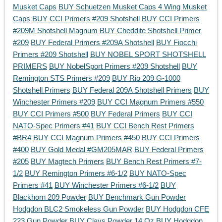
Musket Caps
BUY Schuetzen Musket Caps 4 Wing Musket
Caps
BUY CCI Primers #209 Shotshell
BUY CCI Primers
#209M Shotshell Magnum
BUY Cheddite Shotshell Primer
#209
BUY Federal Primers #209A Shotshell
BUY Fiocchi
Primers #209 Shotshell
BUY NOBEL SPORT SHOTSHELL
PRIMERS
BUY NobelSport Primers #209 Shotshell
BUY
Remington STS Primers #209
BUY Rio 209 G-1000
Shotshell Primers
BUY Federal 209A Shotshell Primers
BUY
Winchester Primers #209
BUY CCI Magnum Primers #550
BUY CCI Primers #500
BUY Federal Primers
BUY CCI
NATO-Spec Primers #41
BUY CCI Bench Rest Primers
#BR4
BUY CCI Magnum Primers #450
BUY CCI Primers
#400
BUY Gold Medal #GM205MAR
BUY Federal Primers
#205
BUY Magtech Primers
BUY Bench Rest Primers #7-
1/2
BUY Remington Primers #6-1/2
BUY NATO-Spec
Primers #41
BUY Winchester Primers #6-1/2
BUY
Blackhorn 209 Powder
BUY Benchmark Gun Powder
Hodgdon BLC2 Smokeless Gun Powder
BUY Hodgdon CFE
223 Gun Powder
BUY Clays Powder 14 Oz
BUY Hodgdon