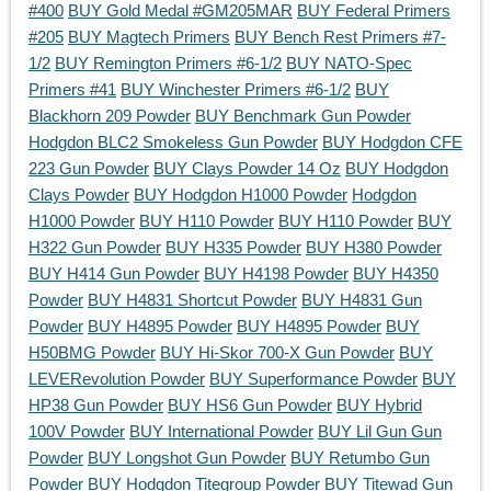
#400
BUY Gold Medal #GM205MAR
BUY Federal Primers
#205
BUY Magtech Primers
BUY Bench Rest Primers #7-
1/2
BUY Remington Primers #6-1/2
BUY NATO-Spec
Primers #41
BUY Winchester Primers #6-1/2
BUY
Blackhorn 209 Powder
BUY Benchmark Gun Powder
Hodgdon BLC2 Smokeless Gun Powder
BUY Hodgdon CFE
223 Gun Powder
BUY Clays Powder 14 Oz
BUY Hodgdon
Clays Powder
BUY Hodgdon H1000 Powder
Hodgdon
H1000 Powder
BUY H110 Powder
BUY H110 Powder
BUY
H322 Gun Powder
BUY H335 Powder
BUY H380 Powder
BUY H414 Gun Powder
BUY H4198 Powder
BUY H4350
Powder
BUY H4831 Shortcut Powder
BUY H4831 Gun
Powder
BUY H4895 Powder
BUY H4895 Powder
BUY
H50BMG Powder
BUY Hi-Skor 700-X Gun Powder
BUY
LEVERevolution Powder
BUY Superformance Powder
BUY
HP38 Gun Powder
BUY HS6 Gun Powder
BUY Hybrid
100V Powder
BUY International Powder
BUY Lil Gun Gun
Powder
BUY Longshot Gun Powder
BUY Retumbo Gun
Powder
BUY Hodgdon Titegroup Powder
BUY Titewad Gun