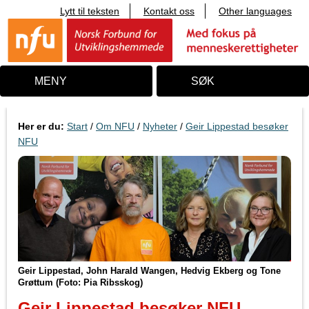
Lytt til teksten
Kontakt oss
Other languages
T
i
l
i
n
n
MENY
SØK
h
o
l
d
Her er du:
Start
/
Om NFU
/
Nyheter
/
Geir Lippestad besøker
NFU
Geir Lippestad, John Harald Wangen, Hedvig Ekberg og Tone
Grøttum (Foto: Pia Ribsskog)
Geir Lippestad besøker NFU