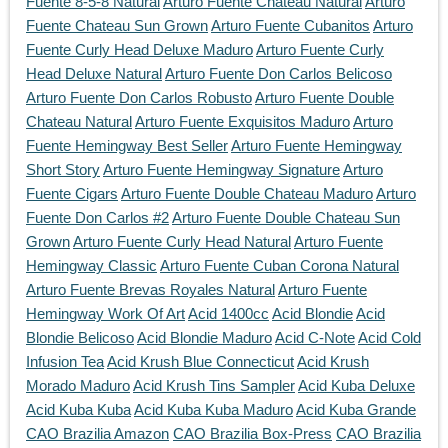
Fuente 8-5-8 Natural
Arturo Fuente Chateau Natural
Arturo
Fuente Chateau Sun Grown
Arturo Fuente Cubanitos
Arturo
Fuente Curly Head Deluxe Maduro
Arturo Fuente Curly
Head Deluxe Natural
Arturo Fuente Don Carlos Belicoso
Arturo Fuente Don Carlos Robusto
Arturo Fuente Double
Chateau Natural
Arturo Fuente Exquisitos Maduro
Arturo
Fuente Hemingway Best Seller
Arturo Fuente Hemingway
Short Story
Arturo Fuente Hemingway Signature
Arturo
Fuente Cigars
Arturo Fuente Double Chateau Maduro
Arturo
Fuente Don Carlos #2
Arturo Fuente Double Chateau Sun
Grown
Arturo Fuente Curly Head Natural
Arturo Fuente
Hemingway Classic
Arturo Fuente Cuban Corona Natural
Arturo Fuente Brevas Royales Natural
Arturo Fuente
Hemingway Work Of Art
Acid 1400cc
Acid Blondie
Acid
Blondie Belicoso
Acid Blondie Maduro
Acid C-Note
Acid Cold
Infusion Tea
Acid Krush Blue Connecticut
Acid Krush
Morado Maduro
Acid Krush Tins Sampler
Acid Kuba Deluxe
Acid Kuba Kuba
Acid Kuba Kuba Maduro
Acid Kuba Grande
CAO Brazilia Amazon
CAO Brazilia Box-Press
CAO Brazilia