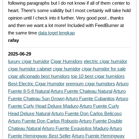
following paragraphs but I do not know if all of them center to
heart. There’s some validity but I most certainly will take hold
opinion until I check into it further. Very good post , thanks
and then we want a lot more! Included with FeedBurner at
the same time
data togel lengkap
rafay
2025-06-29
luxury cigar humidor
Cigar Humidors
electric cigar humidor
cigar humidor cabinet
cigar humidor
cigar-humidor for sale
cigar aficionado best humidors
top 10 best cigar humidors
Best Electric Cigar Humidor
premium cigar humidors
Arturo
Fuente 8-5-8 Natural
Arturo Fuente Chateau Natural
Arturo
Fuente Chateau Sun Grown
Arturo Fuente Cubanitos
Arturo
Fuente Curly Head Deluxe Maduro
Arturo Fuente Curly
Head Deluxe Natural
Arturo Fuente Don Carlos Belicoso
Arturo Fuente Don Carlos Robusto
Arturo Fuente Double
Chateau Natural
Arturo Fuente Exquisitos Maduro
Arturo
Fuente Hemingway Best Seller
Arturo Fuente Hemingway