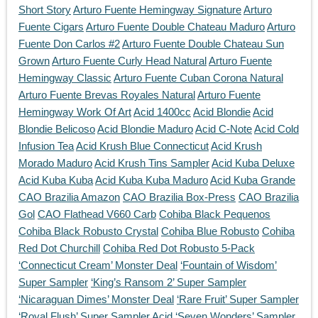
Short Story
Arturo Fuente Hemingway Signature
Arturo
Fuente Cigars
Arturo Fuente Double Chateau Maduro
Arturo
Fuente Don Carlos #2
Arturo Fuente Double Chateau Sun
Grown
Arturo Fuente Curly Head Natural
Arturo Fuente
Hemingway Classic
Arturo Fuente Cuban Corona Natural
Arturo Fuente Brevas Royales Natural
Arturo Fuente
Hemingway Work Of Art
Acid 1400cc
Acid Blondie
Acid
Blondie Belicoso
Acid Blondie Maduro
Acid C-Note
Acid Cold
Infusion Tea
Acid Krush Blue Connecticut
Acid Krush
Morado Maduro
Acid Krush Tins Sampler
Acid Kuba Deluxe
Acid Kuba Kuba
Acid Kuba Kuba Maduro
Acid Kuba Grande
CAO Brazilia Amazon
CAO Brazilia Box-Press
CAO Brazilia
Gol
CAO Flathead V660 Carb
Cohiba Black Pequenos
Cohiba Black Robusto Crystal
Cohiba Blue Robusto
Cohiba
Red Dot Churchill
Cohiba Red Dot Robusto 5-Pack
‘Connecticut Cream’ Monster Deal
‘Fountain of Wisdom’
Super Sampler
‘King’s Ransom 2’ Super Sampler
‘Nicaraguan Dimes’ Monster Deal
‘Rare Fruit’ Super Sampler
‘Royal Flush’ Super Sampler
Acid ‘Seven Wonders’ Sampler