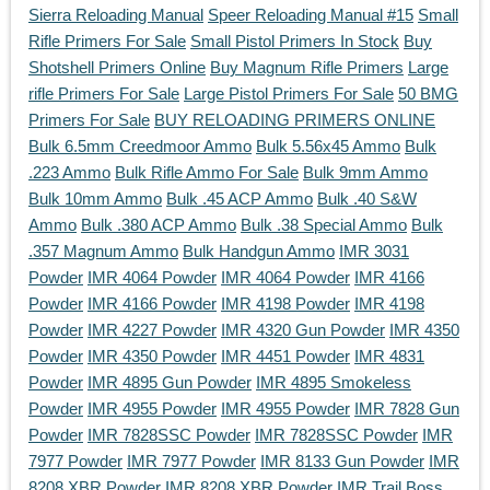
Sierra Reloading Manual
Speer Reloading Manual #15
Small
Rifle Primers For Sale
Small Pistol Primers In Stock
Buy
Shotshell Primers Online
Buy Magnum Rifle Primers
Large
rifle Primers For Sale
Large Pistol Primers For Sale
50 BMG
Primers For Sale
BUY RELOADING PRIMERS ONLINE
Bulk 6.5mm Creedmoor Ammo
Bulk 5.56x45 Ammo
Bulk
.223 Ammo
Bulk Rifle Ammo For Sale
Bulk 9mm Ammo
Bulk 10mm Ammo
Bulk .45 ACP Ammo
Bulk .40 S&W
Ammo
Bulk .380 ACP Ammo
Bulk .38 Special Ammo
Bulk
.357 Magnum Ammo
Bulk Handgun Ammo
IMR 3031
Powder
IMR 4064 Powder
IMR 4064 Powder
IMR 4166
Powder
IMR 4166 Powder
IMR 4198 Powder
IMR 4198
Powder
IMR 4227 Powder
IMR 4320 Gun Powder
IMR 4350
Powder
IMR 4350 Powder
IMR 4451 Powder
IMR 4831
Powder
IMR 4895 Gun Powder
IMR 4895 Smokeless
Powder
IMR 4955 Powder
IMR 4955 Powder
IMR 7828 Gun
Powder
IMR 7828SSC Powder
IMR 7828SSC Powder
IMR
7977 Powder
IMR 7977 Powder
IMR 8133 Gun Powder
IMR
8208 XBR Powder
IMR 8208 XBR Powder
IMR Trail Boss