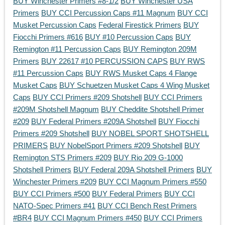
BUY Winchester Primers #8-1/2
BUY Winchester USA
Primers
BUY CCI Percussion Caps #11 Magnum
BUY CCI
Musket Percussion Caps
Federal Firestick Primers
BUY
Fiocchi Primers #616
BUY #10 Percussion Caps
BUY
Remington #11 Percussion Caps
BUY Remington 209M
Primers
BUY 22617 #10 PERCUSSION CAPS
BUY RWS
#11 Percussion Caps
BUY RWS Musket Caps 4 Flange
Musket Caps
BUY Schuetzen Musket Caps 4 Wing Musket
Caps
BUY CCI Primers #209 Shotshell
BUY CCI Primers
#209M Shotshell Magnum
BUY Cheddite Shotshell Primer
#209
BUY Federal Primers #209A Shotshell
BUY Fiocchi
Primers #209 Shotshell
BUY NOBEL SPORT SHOTSHELL
PRIMERS
BUY NobelSport Primers #209 Shotshell
BUY
Remington STS Primers #209
BUY Rio 209 G-1000
Shotshell Primers
BUY Federal 209A Shotshell Primers
BUY
Winchester Primers #209
BUY CCI Magnum Primers #550
BUY CCI Primers #500
BUY Federal Primers
BUY CCI
NATO-Spec Primers #41
BUY CCI Bench Rest Primers
#BR4
BUY CCI Magnum Primers #450
BUY CCI Primers