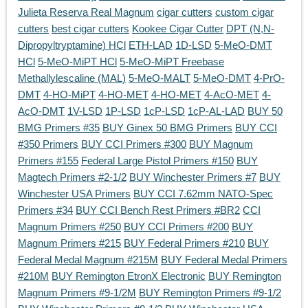
Julieta Reserva Real Magnum
cigar cutters
custom cigar
cutters
best cigar cutters
Kookee Cigar Cutter
DPT (N,N-
Dipropyltryptamine) HCl
ETH-LAD
1D-LSD
5-MeO-DMT
HCl
5-MeO-MiPT HCl
5-MeO-MiPT Freebase
Methallylescaline (MAL)
5-MeO-MALT
5-MeO-DMT
4-PrO-
DMT
4-HO-MiPT
4-HO-MET
4-HO-MET
4-AcO-MET
4-
AcO-DMT
1V-LSD
1P-LSD
1cP-LSD
1cP-AL-LAD
BUY 50
BMG Primers #35
BUY Ginex 50 BMG Primers
BUY CCI
#350 Primers
BUY CCI Primers #300
BUY Magnum
Primers #155
Federal Large Pistol Primers #150
BUY
Magtech Primers #2-1/2
BUY Winchester Primers #7
BUY
Winchester USA Primers
BUY CCI 7.62mm NATO-Spec
Primers #34
BUY CCI Bench Rest Primers #BR2
CCI
Magnum Primers #250
BUY CCI Primers #200
BUY
Magnum Primers #215
BUY Federal Primers #210
BUY
Federal Medal Magnum #215M
BUY Federal Medal Primers
#210M
BUY Remington EtronX Electronic
BUY Remington
Magnum Primers #9-1/2M
BUY Remington Primers #9-1/2