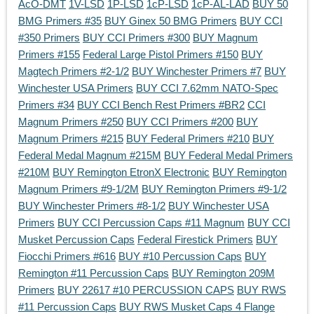
AcO-DMT
1V-LSD
1P-LSD
1cP-LSD
1cP-AL-LAD
BUY 50
BMG Primers #35
BUY Ginex 50 BMG Primers
BUY CCI
#350 Primers
BUY CCI Primers #300
BUY Magnum
Primers #155
Federal Large Pistol Primers #150
BUY
Magtech Primers #2-1/2
BUY Winchester Primers #7
BUY
Winchester USA Primers
BUY CCI 7.62mm NATO-Spec
Primers #34
BUY CCI Bench Rest Primers #BR2
CCI
Magnum Primers #250
BUY CCI Primers #200
BUY
Magnum Primers #215
BUY Federal Primers #210
BUY
Federal Medal Magnum #215M
BUY Federal Medal Primers
#210M
BUY Remington EtronX Electronic
BUY Remington
Magnum Primers #9-1/2M
BUY Remington Primers #9-1/2
BUY Winchester Primers #8-1/2
BUY Winchester USA
Primers
BUY CCI Percussion Caps #11 Magnum
BUY CCI
Musket Percussion Caps
Federal Firestick Primers
BUY
Fiocchi Primers #616
BUY #10 Percussion Caps
BUY
Remington #11 Percussion Caps
BUY Remington 209M
Primers
BUY 22617 #10 PERCUSSION CAPS
BUY RWS
#11 Percussion Caps
BUY RWS Musket Caps 4 Flange