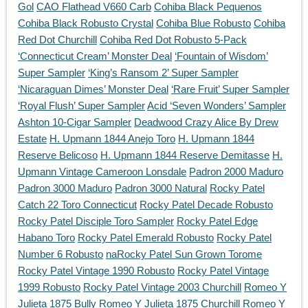
Gol
CAO Flathead V660 Carb
Cohiba Black Pequenos
Cohiba Black Robusto Crystal
Cohiba Blue Robusto
Cohiba
Red Dot Churchill
Cohiba Red Dot Robusto 5-Pack
‘Connecticut Cream’ Monster Deal
‘Fountain of Wisdom’
Super Sampler
‘King’s Ransom 2’ Super Sampler
‘Nicaraguan Dimes’ Monster Deal
‘Rare Fruit’ Super Sampler
‘Royal Flush’ Super Sampler
Acid ‘Seven Wonders’ Sampler
Ashton 10-Cigar Sampler
Deadwood Crazy Alice By Drew
Estate
H. Upmann 1844 Anejo Toro
H. Upmann 1844
Reserve Belicoso
H. Upmann 1844 Reserve Demitasse
H.
Upmann Vintage Cameroon Lonsdale
Padron 2000 Maduro
Padron 3000 Maduro
Padron 3000 Natural
Rocky Patel
Catch 22 Toro Connecticut
Rocky Patel Decade Robusto
Rocky Patel Disciple Toro Sampler
Rocky Patel Edge
Habano Toro
Rocky Patel Emerald Robusto
Rocky Patel
Number 6 Robusto
naRocky Patel Sun Grown Torome
Rocky Patel Vintage 1990 Robusto
Rocky Patel Vintage
1999 Robusto
Rocky Patel Vintage 2003 Churchill
Romeo Y
Julieta 1875 Bully
Romeo Y Julieta 1875 Churchill
Romeo Y