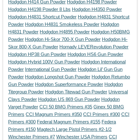
Hodgdon H414 Gun Powder
Hodgdon H4198 Powder
Hodgdon H4198 Powder 8 Lbs
Hodgdon H4350 Powder
Hodgdon H4831 Shortcut Powder
Hodgdon H4831 Shortcut
Powder
Hodgdon H4831 Smokeless Powder
Hodgdon
H4831 Powder
Hodgdon H4895 Powder
Hodgdon H50BMG
Powder
Hodgdon Hi-Skor 700-X Gun Powder
Hodgdon Hi-
Skor 800-X Gun Powder
Hornady LEVERevolution Powder
Hodgdon HP38 Gun Powder
Hodgdon HS6 Gun Powder
Hodgdon Hybrid 100V Gun Powder
Hodgdon International
Powder
International Gun Powder
Hodgdon Lil’ Gun Gun
Powder
Hodgdon Longshot Gun Powder
Hodgdon Retumbo
Gun Powder
Hodgdon Superformance Powder
Hodgdon
Titegroup Powder
Hodgdon Titewad Gun Powder
Universal
Clays Powder
Hodgdon US 869 Gun Powder
Hodgdon
Varget Powder
CCI 50 BMG Primers #35
Ginex 50 BMG
Primers
CCI Magnum Primers #350
CCI Primers #300
CCI
Primers #300
Federal Magnum Primers #155
Federa
Primers #150
Magtech Large Pistol Primers #2-1/2
Winchester Primers #7
Winchester USA Primers
CCI