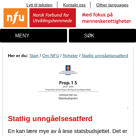
Lytt til teksten
Kontakt oss
Other languages
T
i
l
i
n
n
MENY
SØK
h
o
l
d
Her er du:
Start
/
Om NFU
/
Nyheter
/
Statlig unngåelsesatferd
Statlig unngåelsesatferd
En kan lære mye av å lese statsbudsjettet. Det er