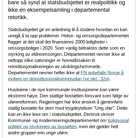
bare så synd at statsbudsjettet er realpolitikk og
ikke en eksempelsamling i departemental
retorikk.
Statsbudsjettet gir en anledning til å studere hvordan en kan
unngå å ta opp problemer. Helse- og omsorgsdepartementet
flagger at det skal det finansieres 2000 leiligheter i
omsorgsboliger i 2020. Som vanlig betraktes dette som en
styrking av eldreomsorgen. Detpartementet nevner ikke at
nettopp slike satsninger er hovedårsaken til
reinstitusjonaliseringen av utviklingshemmede.
Departementet nevner heller ikke at
FN anbefalte Norge å
innføre en deinstitusjonaliseringsplan (se pkt. .32a)
.
Husleiene i de nye kommunale institusjonene kan være
ekstremt høye. Den statlige bostøtten forsvant som følge av
uførereformen. Regjeringen har ikke ønsket å gjeninnføre
statlig bostøtte for dem med trygdeytelsen "Ung ufør". Dette
kan en ikke lese om i statsbudsjettet. Derimot skriver
Kommunal- og moderniseringsdepartementet om
boligsosial
politikk og styrkingen av bostøtten
, men det gjelder helt
andre grupper enn unge uføre,