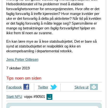
Helsedirektoratet vil ha problemer med å etablere
forsvarlighetsnormer for omsorgstjenesten. Hvor ofte er det
faglig forsvarlig å treffe kjæresten? Hvor mange kvelder per
uke er det forsvarlig å delta på aktiviteter? Når tid på kvelden
er det faglig forsvarlig å måtte legge seg? Spørsmålene er
mange og betraktninger om
faglig forsvarlighet
hjelper en
ikke frem til noen av svarene.
En kan lære mye av å lese statsbudsjettet. Det er bare så
synd at statsbudsjettet er realpolitikk og ikke en
eksempelsamling i departemental retorikk.
Jens Petter Gitlesen
7 oktober 2019
Tips noen om siden
T
Facebook
T
Twitter
Skrive ut
i
i
Støtt NFU
vipps #90501
p
p
s
s