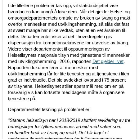
I de tilfellene problemer tas opp, vil statsbudsjettet vise
hvordan en kan unngå å løse dem. Når det gjelder Helse- og
omsorgsdepartementets omtale av bruken av tvang og makt
overfor mennesker med utviklingshemming, så slås det fast
at svært mange har slike vedtak, uten at en vet årsaken til
dette. Departementet viser at det i hovedregelen gis
dispensasjon fra kompetansekravene for utøvelse av tvang.
Videre viser departementet til oppsummeringen av
Helsetilsynets nasjonale tilsyn med tjenestene til mennesker
med utviklingshemming i 2016, rapporten
Det gjelder livet
.
Rapporten dokumenterer at mennesker med
utviklingshemming får for lite tjenester og at tjenestene i liten
grad er individuelle. Det ble avdekket lovbrudd i 75 prosent
av tilsynene. Helsetilsynet stiller spørsmål med om en på
forsvarlig vis kan fortsette med dagens måte å organisere
tjenestene på.
Departementets løsning på problemet er:
"Statens helsetilsyn har i 2018/2019 sluttført revidering av tre
retningslinjer for fylkesmennenes arbeid med saker som
omhandler bruk av tvang og makt. Det blir laget et
opplæring-/kvalifiseringsopplegg for fylkesmennene som