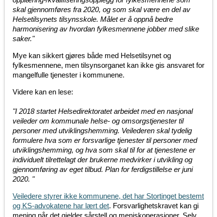
skal gjennomføres fra 2020, og som skal være en del av
Helsetilsynets tilsynsskole. Målet er å oppnå bedre
harmonisering av hvordan fylkesmennene jobber med slike
saker."
Mye kan sikkert gjøres både med Helsetilsynet og
fylkesmennene, men tilsynsorganet kan ikke gis ansvaret for
mangelfulle tjenester i kommunene.
Videre kan en lese:
"I 2018 startet Helsedirektoratet arbeidet med en nasjonal
veileder om kommunale helse- og omsorgstjenester til
personer med utviklingshemming. Veilederen skal tydelig
formulere hva som er forsvarlige tjenester til personer med
utviklingshemming, og hva som skal til for at tjenestene er
individuelt tilrettelagt der brukerne medvirker i utvikling og
gjennomføring av eget tilbud. Plan for ferdigstillelse er juni
2020. "
Veiledere styrer ikke kommunene, det har Stortinget bestemt
og KS-advokatene har lært det
. Forsvarlighetskravet kan gi
mening når det gjelder sårstell og meniskoperasjoner. Selv