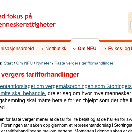
nisasjonsarbeid
Nettbutikk
Om NFU
Fylkes- og 
u:
Start
/
Om NFU
/
Nyheter
/
Faste vergers tarifforhandlinger
 vergers tarifforhandlinger
entantforslaget om vergemålsordningen som Stortingets
omite skal behandle
, dreier seg om hvor mye menneske
ngshemning skal måtte betale for en "hjelp" som det ofte i
ed.
n for faste verger mener at de får for lite betalt og at de har en for s
. Foreningen tar saken opp gjennom et representantforslag i Stortinget
s er tarifforhandlingene mellom partene. Motparten i denne saken er 