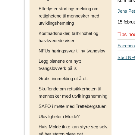
som fors
Etterlyser stortingsmelding om
Jens Pet
rettighetene til mennesker med
15 febru
utviklingshemning
Kostnadsnøkler, tallblindhet og
Tips no
halvkvedede viser
T
Faceboo
NFUs høringssvar til ny tvangslov
i
Støtt N
p
Legg planene om nytt
s
tvangslovverk på is
d
Gratis innmelding ut året.
i
n
Skuffende om rettsikkerheten til
e
mennesker med utviklingshemning
v
e
SAFO i møte med Trettebergstuen
n
Ulovligheter i Molde?
n
e
Hvis Molde ikke kan styre seg selv,
r
så bør staten gjøre det