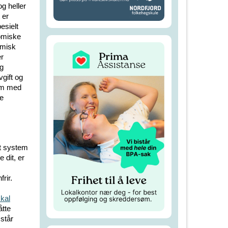
g heller
 er
esielt
nomiske
omisk
er
ig
vgift og
som med
e
et system
 dit, er
rir.
kal
åtte
mstår