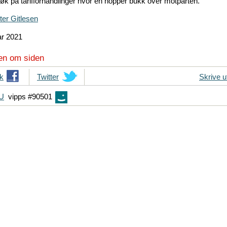
øk på tarifforhandlinger hvor en hopper bukk over motparten.
ter Gitlesen
ar 2021
en om siden
k
T
Twitter
Skrive u
i
FU
vipps #90501
p
s
d
i
n
e
v
e
n
n
e
r