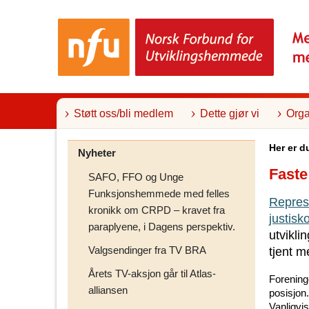
T
i
l
i
n
n
h
o
l
Støtt oss/bli medlem
Dette gjør vi
Orga
d
Her er d
Nyheter
Faste
SAFO, FFO og Unge
Funksjonshemmede med felles
Repres
kronikk om CRPD – kravet fra
justisk
paraplyene, i Dagens perspektiv.
utvikli
Valgsendinger fra TV BRA
tjent m
Årets TV-aksjon går til Atlas-
Foreninge
alliansen
posisjon
Vanligvi