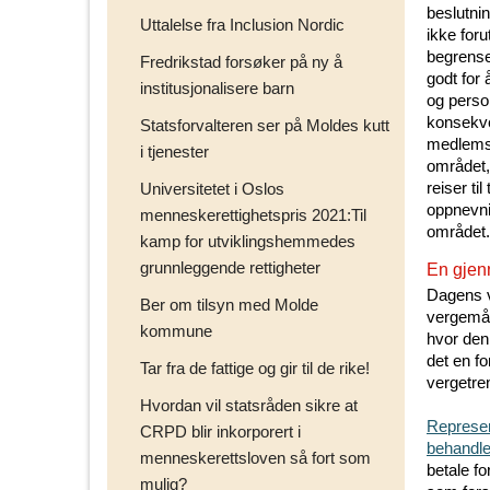
beslutni
Uttalelse fra Inclusion Nordic
ikke foru
begrenset
Fredrikstad forsøker på ny å
godt for
institusjonalisere barn
og perso
konsekven
Statsforvalteren ser på Moldes kutt
medlemska
i tjenester
området, 
reiser t
Universitetet i Oslos
oppnevni
menneskerettighetspris 2021:Til
området.
kamp for utviklingshemmedes
grunnleggende rettigheter
En gjen
Dagens v
Ber om tilsyn med Molde
vergemål
kommune
hvor den 
det en fo
Tar fra de fattige og gir til de rike!
vergetren
Hvordan vil statsråden sikre at
Represen
CRPD blir inkorporert i
behandl
menneskerettsloven så fort som
betale fo
mulig?