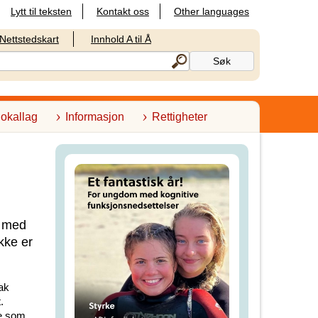
Lytt til teksten
Kontakt oss
Other languages
Nettstedskart
Innhold A til Å
lokallag
Informasjon
Rettigheter
r med
kke er
vak
.
de som