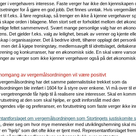
nger i vergehavers interesse. Faste verger har ikke den kjennskapen o
tsetninger for å gjøre en god jobb. Det finnes unntak. Hvis vergemålet
 til f.eks. å føre regnskap, så trenger en ikke å kjenne vergehaver sp
 å skape orden i bilagene. Men stort sett er forholdet mellom det øko
nlige feltet sammenvevd. Svært mange personlige valg har en økon
s. Det gjelder f.eks. valg av leilighet, besøk av venner og kjente ell
p i organisasjoner. Det å bedrive idrett, tilhører opplagt det personl
men det å kjøpe treningstøy, medlemsavgift til idrettslaget, deltakera
il trening og konkurranser, har en økonomisk side. En skal være var
nger av verger som ikke kjenner vergehaver også på det økonomisk
nomgang av vergemålsordningen vil være positivt
ergemålsordning har det samme paternalistiske trekket som da
sordningen ble innført i 1604 for å styre over enkene. Vi må over til 
vergetrengende får hjelp til å realisere sine interesser. Skal en komme
rutsetning at den som skal hjelpe, er godt innforstått med den
gendes vilje og preferanser, en forutsetning som faste verger ikke innf
tantforslaget om vergemålsordningen som Stortingets justiskomite s
e
, dreier seg om hvor mye mennesker med utviklingshemning skal m
r en "hjelp" som det ofte ikke er tjent med. Representantforslaget fre