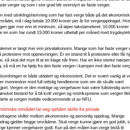
aste verger og som i stor grad blir overstyrt av faste verger.
n med utviklingshemning som har fast verge både på det økonomisk
området, må i dag betale 10.000 kroner per år for vergeoppdraget. Hvi
rgen gjør mer enn et minimum, så løper takstameteret. 10.000 kroner
or en som har rundt 19.000 kroner utbetalt per måned med trygdeyte
lemet er langt mer enn privatøkonomi. Mange som har faste verger er
 å protestere mot oppnevningen. Er en istand til å protestere eller får hje
re, så skal det mye til at en klage når frem. Har en ikke sterke nærpe
g, så må en ha hjelp fra den faste vergen i kampen mot den faste ver
sordningen er både utdatert og inkonsistent. Det er svært vanlig at 
ver mennesker med full rettslig hendleevne som om de skulle vært
jort. Vergen er den mektige og vergehaver kan være fullstendig avme
sket bistand for å bli kvitt vergen og restriksjonene som vergen fikk
ørte at vergen meldte vedkommende ut av NFU.
omiske området lar seg sjelden skille fra private
dragene skiller mellom økonomiske og personlig oppdrag. Mange
drag gjelder begge områdene. Skal verge kunne gjøre en god jobb, 
erge kjenner vergehaver godt. Kun på den måten kan verge bistå til