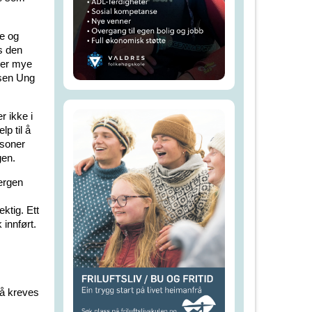
e og
s den
 er mye
lsen Ung
 ikke i
lp til å
rsoner
gen.
vergen
ktig. Ett
 innført.
så kreves