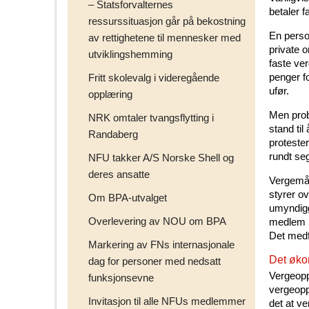
– Statsforvalternes
betaler f
ressurssituasjon går på bekostning
En perso
av rettighetene til mennesker med
private 
utviklingshemming
faste ve
penger f
Fritt skolevalg i videregående
ufør.
opplæring
Men prob
NRK omtaler tvangsflytting i
stand til
Randaberg
proteste
rundt se
NFU takker A/S Norske Shell og
deres ansatte
Vergemål
styrer o
Om BPA-utvalget
umyndigg
Overlevering av NOU om BPA
medlem øn
Det medf
Markering av FNs internasjonale
Det økon
dag for personer med nedsatt
Vergeopp
funksjonsevne
vergeopp
Invitasjon til alle NFUs medlemmer
det at v