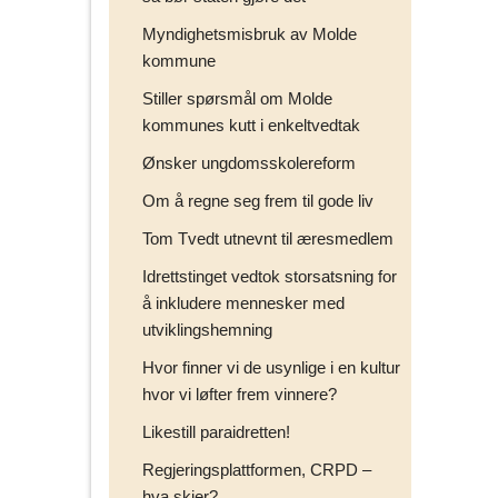
p
Myndighetsmisbruk av Molde
å
kommune
Stiller spørsmål om Molde
kommunes kutt i enkeltvedtak
Ønsker ungdomsskolereform
Om å regne seg frem til gode liv
Tom Tvedt utnevnt til æresmedlem
Idrettstinget vedtok storsatsning for
å inkludere mennesker med
utviklingshemning
Hvor finner vi de usynlige i en kultur
hvor vi løfter frem vinnere?
Likestill paraidretten!
Regjeringsplattformen, CRPD –
hva skjer?